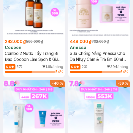
243.000 ₫
449.000 ₫
590.000 ₫
702.000 ₫
Cocoon
Anessa
Combo 2 Nước Tẩy Trang Bí
Sữa Chống Nắng Anessa Cho
Đao Cocoon Làm Sạch & Giảm
Da Nhạy Cảm & Trẻ Em 60ml
Dầu 500ml
(Mới)
(57)
1.6k/tháng
(23)
394/tháng
5.0
5.0
54
%
64
%
-
40
%
-
59
%