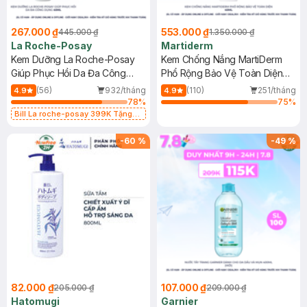
267.000 ₫
553.000 ₫
445.000 ₫
1.350.000 ₫
La Roche-Posay
Martiderm
Kem Dưỡng La Roche-Posay
Kem Chống Nắng MartiDerm
Giúp Phục Hồi Da Đa Công
Phổ Rộng Bảo Vệ Toàn Diện
Dụng 40ml
40ml
(56)
932/tháng
(110)
251/tháng
4.9
4.9
78
%
75
%
Bill La roche-posay 399K Tặng
Gel rửa mặt da dầu nhạy cảm 50ml
(SL có hạn)
-
60
%
-
49
%
82.000 ₫
107.000 ₫
205.000 ₫
209.000 ₫
Hatomugi
Garnier