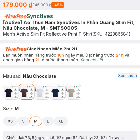
179.000 ₫
346.000 ₫
-
48
%
Synctives
[Active] Áo Thun Nam Synctives In Phản Quang Slim Fit,
Nâu Chocolate, M - SMTS0005
Men’s Active Slim Fit Reflective Print T-Shirt
(SKU:
422386584
)
Giao Nhanh Miễn Phí 2H
Bạn muốn nhận hàng trước
10h
ngày mai. Đặt hàng trước
24h
và
chọn giao hàng
2H
ở bước thanh toán.
Xem chi tiết
Xem thêm
Màu sắc
:
Nâu Chocolate
Size
:
M
XS
S
M
L
XL
Chiều dài: 73, Rộng vai: 46, 1/2 ngực: 52, Dài tay: 23, 1/2 cửa tay: 16.5