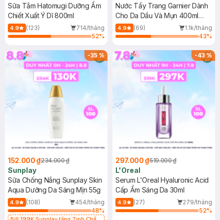
Sữa Tắm Hatomugi Dưỡng Ẩm
Nước Tẩy Trang Garnier Dành
Chiết Xuất Ý Dĩ 800ml
Cho Da Dầu Và Mụn 400ml
(Mới)
(123)
714/tháng
(69)
1.1k/tháng
4.9
4.9
52
%
43
%
-
35
%
-
43
%
152.000 ₫
297.000 ₫
234.000 ₫
519.000 ₫
Sunplay
L'Oreal
Sữa Chống Nắng Sunplay Skin
Serum L'Oreal Hyaluronic Acid
Aqua Dưỡng Da Sáng Mịn 55g
Cấp Ẩm Sáng Da 30ml
(108)
454/tháng
(27)
279/tháng
4.9
4.9
48
%
52
%
Bill 199K Sunplay tặng Tinh Chất