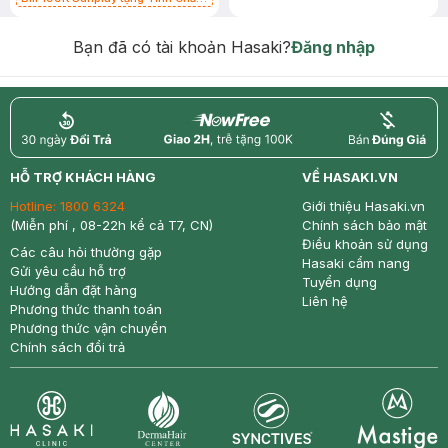
Chống Nắng 7g trị giá 30K (SL có
hạn)
Bạn đã có tài khoản Hasaki?
Đăng nhập
return
nowfree
price
HỖ TRỢ KHÁCH HÀNG
VỀ HASAKI.VN
Hotline:
1800 6324
Giới thiệu Hasaki.vn
(Miễn phí , 08-22h kể cả T7, CN)
Chính sách bảo mật
Điều khoản sử dụng
Các câu hỏi thường gặp
Hasaki cẩm nang
Gửi yêu cầu hỗ trợ
Tuyển dụng
Hướng dẫn đặt hàng
Liên hệ
Phương thức thanh toán
Phương thức vận chuyển
Chính sách đổi trả