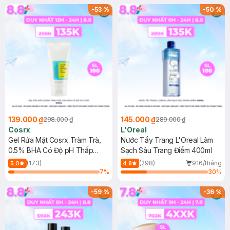
-
53
%
-
50
%
139.000 ₫
145.000 ₫
298.000 ₫
289.000 ₫
Cosrx
L'Oreal
Gel Rửa Mặt Cosrx Tràm Trà,
Nước Tẩy Trang L'Oreal Làm
0.5% BHA Có Độ pH Thấp
Sạch Sâu Trang Điểm 400ml
150ml
(173)
(298)
916/tháng
5.0
4.8
7
%
30
%
-
59
%
-
36
%