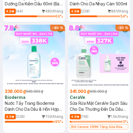
Dưỡng Da Kiềm Dầu 60ml (Bản
Dành Cho Da Nhạy Cảm 500ml
Mới)
(44)
480/tháng
(228)
861/tháng
4.9
4.9
64
%
54
%
-
40
%
-
30
%
338.000 ₫
341.000 ₫
560.000 ₫
490.000 ₫
Bioderma
CeraVe
Nước Tẩy Trang Bioderma
Sữa Rửa Mặt CeraVe Sạch Sâu
Dành Cho Da Dầu & Hỗn Hợp
Cho Da Thường Đến Da Dầu
500ml
473ml
(228)
709/tháng
(116)
1.5k/tháng
4.9
4.9
95
%
3
%
Bill Cerave 299K Tặng Sữa Rửa
Mặt Cerave 30ml (SL có hạn)