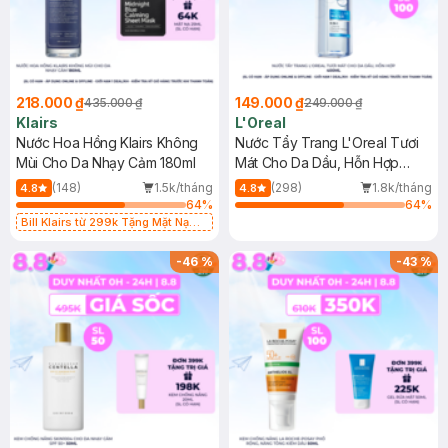
218.000 ₫
149.000 ₫
435.000 ₫
249.000 ₫
Klairs
L'Oreal
Nước Hoa Hồng Klairs Không
Nước Tẩy Trang L'Oreal Tươi
Mùi Cho Da Nhạy Cảm 180ml
Mát Cho Da Dầu, Hỗn Hợp
400ml
(148)
1.5k/tháng
(298)
1.8k/tháng
4.8
4.8
64
%
64
%
Bill Klairs từ 299k Tặng Mặt Nạ
Làm Dịu Da & Kiểm Soát Dầu Nhờn
25ml (SL Có Hạn)
-
46
%
-
43
%