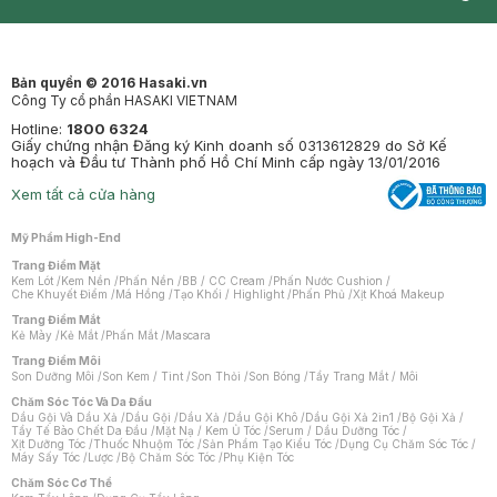
Synctives
Clinic
Dermahair
Mastige
Bản quyền © 2016 Hasaki.vn
Công Ty cổ phần HASAKI VIETNAM
Hotline:
1800 6324
Giấy chứng nhận Đăng ký Kinh doanh số 0313612829 do Sở Kế
hoạch và Đầu tư Thành phố Hồ Chí Minh cấp ngày 13/01/2016
Xem tất cả cửa hàng
Mỹ Phẩm High-End
Trang Điểm Mặt
Kem Lót
/
Kem Nền
/
Phấn Nền
/
BB / CC Cream
/
Phấn Nước Cushion
/
Che Khuyết Điểm
/
Má Hồng
/
Tạo Khối / Highlight
/
Phấn Phủ
/
Xịt Khoá Makeup
Trang Điểm Mắt
Kẻ Mày
/
Kẻ Mắt
/
Phấn Mắt
/
Mascara
Trang Điểm Môi
Son Dưỡng Môi
/
Son Kem / Tint
/
Son Thỏi
/
Son Bóng
/
Tẩy Trang Mắt / Môi
Chăm Sóc Tóc Và Da Đầu
Dầu Gội Và Dầu Xả
/
Dầu Gội
/
Dầu Xả
/
Dầu Gội Khô
/
Dầu Gội Xả 2in1
/
Bộ Gội Xả
/
Tẩy Tế Bào Chết Da Đầu
/
Mặt Nạ / Kem Ủ Tóc
/
Serum / Dầu Dưỡng Tóc
/
Xịt Dưỡng Tóc
/
Thuốc Nhuộm Tóc
/
Sản Phẩm Tạo Kiểu Tóc
/
Dụng Cụ Chăm Sóc Tóc
/
Máy Sấy Tóc
/
Lược
/
Bộ Chăm Sóc Tóc
/
Phụ Kiện Tóc
Chăm Sóc Cơ Thể