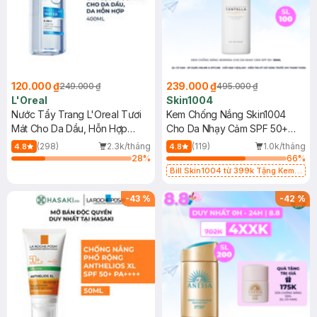
120.000 ₫
239.000 ₫
249.000 ₫
495.000 ₫
L'Oreal
Skin1004
Nước Tẩy Trang L'Oreal Tươi
Kem Chống Nắng Skin1004
Mát Cho Da Dầu, Hỗn Hợp
Cho Da Nhạy Cảm SPF 50+
400ml
50ml
(298)
2.3k/tháng
(119)
1.0k/tháng
4.8
4.8
28
%
66
%
Bill Skin1004 từ 399k Tặng Kem
Chống Nắng Cho Da Nhạy Cảm
SPF 50+ 20ml (SL Có Hạn)
-
43
%
-
42
%