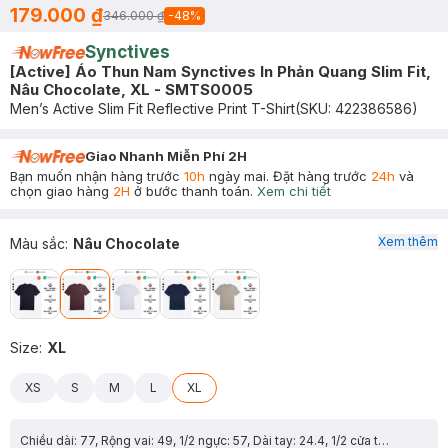
179.000 ₫
346.000 ₫
-
48
%
Synctives
[Active] Áo Thun Nam Synctives In Phản Quang Slim Fit,
Nâu Chocolate, XL - SMTS0005
Men’s Active Slim Fit Reflective Print T-Shirt
(SKU:
422386586
)
Giao Nhanh Miễn Phí 2H
Bạn muốn nhận hàng trước
10h
ngày mai. Đặt hàng trước
24h
và
chọn giao hàng
2H
ở bước thanh toán.
Xem chi tiết
Xem thêm
Màu sắc
:
Nâu Chocolate
Size
:
XL
XS
S
M
L
XL
Chiều dài: 77, Rộng vai: 49, 1/2 ngực: 57, Dài tay: 24.4, 1/2 cửa tay: 18