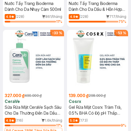
Nước Tẩy Trang Bioderma
Nước Tẩy Trang Bioderma
Dành Cho Da Nhạy Cảm 500ml
Dành Cho Da Dầu & Hỗn Hợp
500ml
(228)
861/tháng
(228)
717/tháng
4.9
4.9
11
%
75
%
-
33
%
-
53
%
327.000 ₫
139.000 ₫
490.000 ₫
298.000 ₫
CeraVe
Cosrx
Sữa Rửa Mặt CeraVe Sạch Sâu
Gel Rửa Mặt Cosrx Tràm Trà,
Cho Da Thường Đến Da Dầu
0.5% BHA Có Độ pH Thấp
473ml
150ml
(116)
1.6k/tháng
(173)
4.9
5.0
11
%
9
%
Bill Cerave 299K Tặng Sữa Rửa