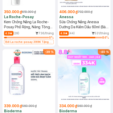
350.000 ₫
406.000 ₫
610.000 ₫
702.000 ₫
La Roche-Posay
Anessa
Kem Chống Nắng La Roche-
Sữa Chống Nắng Anessa
Posay Phổ Rộng, Nâng Tông
Dưỡng Da Kiềm Dầu 60ml (Bản
Kiềm Dầu 50ml
Mới)
(28)
736/tháng
(44)
531/tháng
4.9
4.9
6
%
84
%
Bill La roche-posay 399K Tặng
Gel rửa mặt da dầu nhạy cảm 50ml
(SL có hạn)
-
39
%
-
40
%
339.000 ₫
334.000 ₫
560.000 ₫
560.000 ₫
Bioderma
Bioderma