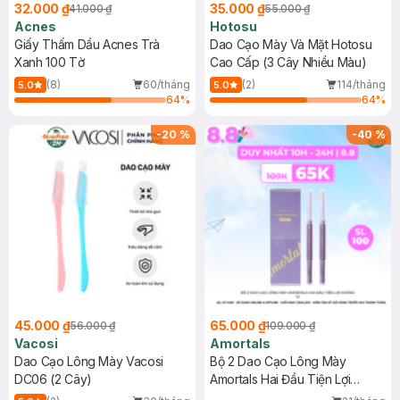
32.000 ₫
35.000 ₫
41.000 ₫
55.000 ₫
Acnes
Hotosu
Giấy Thấm Dầu Acnes Trà
Dao Cạo Mày Và Mặt Hotosu
Xanh 100 Tờ
Cao Cấp (3 Cây Nhiều Màu)
(8)
60/tháng
(2)
114/tháng
5.0
5.0
64
%
64
%
-
20
%
-
40
%
45.000 ₫
65.000 ₫
56.000 ₫
109.000 ₫
Vacosi
Amortals
Dao Cạo Lông Mày Vacosi
Bộ 2 Dao Cạo Lông Mày
DC06 (2 Cây)
Amortals Hai Đầu Tiện Lợi
Không Gỉ