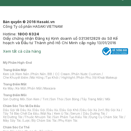
Synctives
Clinic
Dermahair
Mastige
Bản quyền © 2016 Hasaki.vn
Công Ty cổ phần HASAKI VIETNAM
Hotline:
1800 6324
Giấy chứng nhận Đăng ký Kinh doanh số 0313612829 do Sở Kế
hoạch và Đầu tư Thành phố Hồ Chí Minh cấp ngày 13/01/2016
Xem tất cả cửa hàng
Mỹ Phẩm High-End
Trang Điểm Mặt
Kem Lót
/
Kem Nền
/
Phấn Nền
/
BB / CC Cream
/
Phấn Nước Cushion
/
Che Khuyết Điểm
/
Má Hồng
/
Tạo Khối / Highlight
/
Phấn Phủ
/
Xịt Khoá Makeup
Trang Điểm Mắt
Kẻ Mày
/
Kẻ Mắt
/
Phấn Mắt
/
Mascara
Trang Điểm Môi
Son Dưỡng Môi
/
Son Kem / Tint
/
Son Thỏi
/
Son Bóng
/
Tẩy Trang Mắt / Môi
Chăm Sóc Tóc Và Da Đầu
Dầu Gội Và Dầu Xả
/
Dầu Gội
/
Dầu Xả
/
Dầu Gội Khô
/
Dầu Gội Xả 2in1
/
Bộ Gội Xả
/
Tẩy Tế Bào Chết Da Đầu
/
Mặt Nạ / Kem Ủ Tóc
/
Serum / Dầu Dưỡng Tóc
/
Xịt Dưỡng Tóc
/
Thuốc Nhuộm Tóc
/
Sản Phẩm Tạo Kiểu Tóc
/
Dụng Cụ Chăm Sóc Tóc
/
Máy Sấy Tóc
/
Lược
/
Bộ Chăm Sóc Tóc
/
Phụ Kiện Tóc
Chăm Sóc Cơ Thể