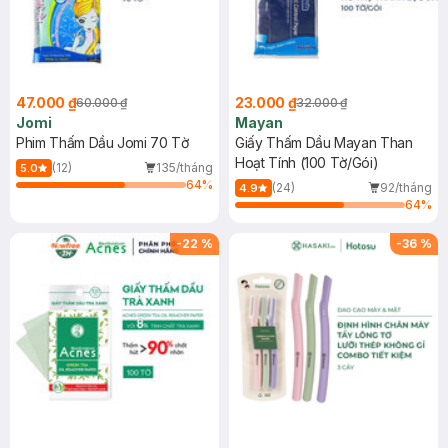
47.000 ₫
23.000 ₫
60.000 ₫
32.000 ₫
Jomi
Mayan
Phim Thấm Dầu Jomi 70 Tờ
Giấy Thấm Dầu Mayan Than
Hoạt Tính (100 Tờ/Gói)
(12)
135/tháng
5.0
64
%
(24)
92/tháng
4.9
64
%
-
22
%
-
36
%