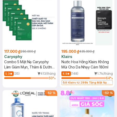
117.000 ₫
195.000 ₫
250.000 ₫
435.000 ₫
Caryophy
Klairs
Combo 5 Mặt Nạ Caryophy
Nước Hoa Hồng Klairs Không
Làm Giảm Mụn, Thâm & Dưỡng
Mùi Cho Da Nhạy Cảm 180ml
Ẩm Da 22g
(35)
413/tháng
(148)
1.7k/tháng
5.0
4.8
60
%
64
%
Bill Klairs từ 299k Tặng Mặt Nạ
Làm Dịu Da & Kiểm Soát Dầu Nhờn
25ml (SL Có Hạn)
-
52
%
-
52
%