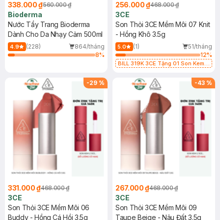
338.000 ₫
256.000 ₫
560.000 ₫
468.000 ₫
Bioderma
3CE
Nước Tẩy Trang Bioderma
Son Thỏi 3CE Mềm Môi 07 Knit
Dành Cho Da Nhạy Cảm 500ml
- Hồng Khô 3.5g
(228)
864/tháng
(1)
51/tháng
4.9
5.0
8
%
12
%
BILL 319K 3CE Tặng 01 Son Kem
Lì 3CE Nhung Mịn Màu 03 Daffodil
1.5g (SL có hạn)
-
29
%
-
43
%
331.000 ₫
267.000 ₫
468.000 ₫
468.000 ₫
3CE
3CE
Son Thỏi 3CE Mềm Môi 06
Son Thỏi 3CE Mềm Môi 09
Buddy - Hồng Cá Hồi 3.5g
Taupe Beige - Nâu Đất 3.5g