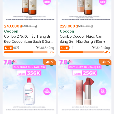
243.000 ₫
229.000 ₫
590.000 ₫
590.000 ₫
Cocoon
Cocoon
Combo 2 Nước Tẩy Trang Bí
Combo Cocoon Nước Cân
Đao Cocoon Làm Sạch & Giảm
Bằng Sen Hậu Giang 310ml +
Dầu 500ml
Nước Tẩy Trang Bí Đao 500ml
(57)
1.6k/tháng
(13)
1.5k/tháng
5.0
4.9
67
%
54
%
-
40
%
-
45
%