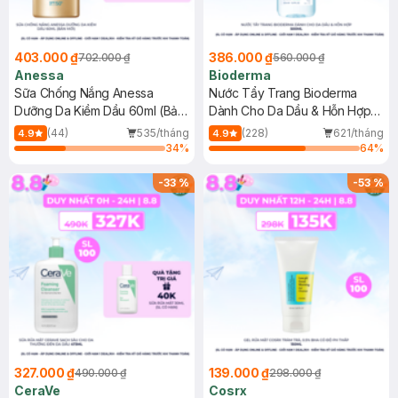
403.000 ₫
386.000 ₫
702.000 ₫
560.000 ₫
Anessa
Bioderma
Sữa Chống Nắng Anessa
Nước Tẩy Trang Bioderma
Dưỡng Da Kiềm Dầu 60ml (Bản
Dành Cho Da Dầu & Hỗn Hợp
Mới)
500ml
(44)
535/tháng
(228)
621/tháng
4.9
4.9
34
%
64
%
-
33
%
-
53
%
327.000 ₫
139.000 ₫
490.000 ₫
298.000 ₫
CeraVe
Cosrx