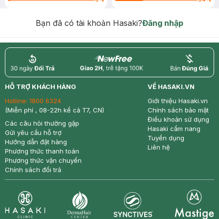
Bạn đã có tài khoản Hasaki?
Đăng nhập
return
nowfree
price
HỖ TRỢ KHÁCH HÀNG
VỀ HASAKI.VN
Hotline:
1800 6324
Giới thiệu Hasaki.vn
(Miễn phí , 08-22h kể cả T7, CN)
Chính sách bảo mật
Điều khoản sử dụng
Các câu hỏi thường gặp
Hasaki cẩm nang
Gửi yêu cầu hỗ trợ
Tuyển dụng
Hướng dẫn đặt hàng
Liên hệ
Phương thức thanh toán
Phương thức vận chuyển
Chính sách đổi trả