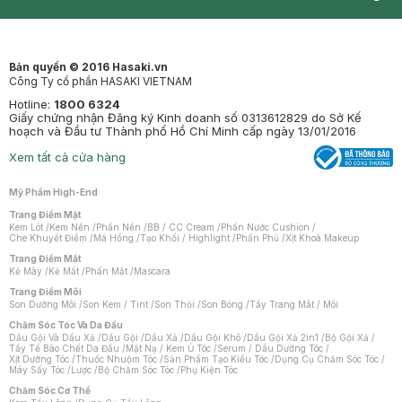
Synctives
Clinic
Dermahair
Mastige
Bản quyền © 2016 Hasaki.vn
Công Ty cổ phần HASAKI VIETNAM
Hotline:
1800 6324
Giấy chứng nhận Đăng ký Kinh doanh số 0313612829 do Sở Kế
hoạch và Đầu tư Thành phố Hồ Chí Minh cấp ngày 13/01/2016
Xem tất cả cửa hàng
Mỹ Phẩm High-End
Trang Điểm Mặt
Kem Lót
/
Kem Nền
/
Phấn Nền
/
BB / CC Cream
/
Phấn Nước Cushion
/
Che Khuyết Điểm
/
Má Hồng
/
Tạo Khối / Highlight
/
Phấn Phủ
/
Xịt Khoá Makeup
Trang Điểm Mắt
Kẻ Mày
/
Kẻ Mắt
/
Phấn Mắt
/
Mascara
Trang Điểm Môi
Son Dưỡng Môi
/
Son Kem / Tint
/
Son Thỏi
/
Son Bóng
/
Tẩy Trang Mắt / Môi
Chăm Sóc Tóc Và Da Đầu
Dầu Gội Và Dầu Xả
/
Dầu Gội
/
Dầu Xả
/
Dầu Gội Khô
/
Dầu Gội Xả 2in1
/
Bộ Gội Xả
/
Tẩy Tế Bào Chết Da Đầu
/
Mặt Nạ / Kem Ủ Tóc
/
Serum / Dầu Dưỡng Tóc
/
Xịt Dưỡng Tóc
/
Thuốc Nhuộm Tóc
/
Sản Phẩm Tạo Kiểu Tóc
/
Dụng Cụ Chăm Sóc Tóc
/
Máy Sấy Tóc
/
Lược
/
Bộ Chăm Sóc Tóc
/
Phụ Kiện Tóc
Chăm Sóc Cơ Thể