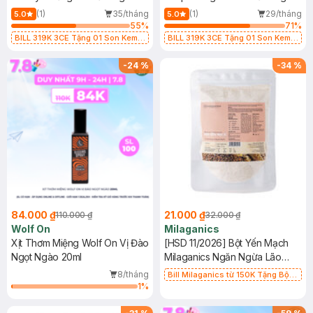
(1)
35/tháng
(1)
29/tháng
5.0
5.0
55
%
71
%
BILL 319K 3CE Tặng 01 Son Kem
BILL 319K 3CE Tặng 01 Son Kem
Lì 3CE Nhung Mịn Màu 03 Daffodil
Lì 3CE Nhung Mịn Màu 03 Daffodil
1.5g (SL có hạn)
1.5g (SL có hạn)
-
24
%
-
34
%
84.000 ₫
21.000 ₫
110.000 ₫
32.000 ₫
Wolf On
Milaganics
Xịt Thơm Miệng Wolf On Vị Đào
[HSD 11/2026] Bột Yến Mạch
Ngọt Ngào 20ml
Milaganics Ngăn Ngừa Lão
Hóa & Mụn 100g (Túi)
8/tháng
Bill Milaganics từ 150K Tặng Bột
1
%
Diếp Cá Milaganics Giảm Mụn, Mờ
Vết Thâm 100g (SL Có Hạn)