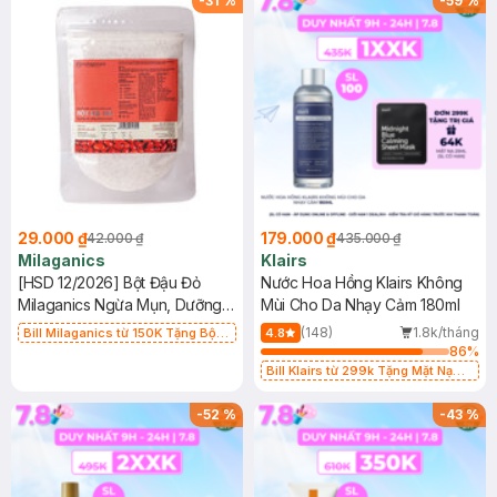
-
31
%
-
59
%
29.000 ₫
179.000 ₫
42.000 ₫
435.000 ₫
Milaganics
Klairs
[HSD 12/2026] Bột Đậu Đỏ
Nước Hoa Hồng Klairs Không
Milaganics Ngừa Mụn, Dưỡng
Mùi Cho Da Nhạy Cảm 180ml
Sáng Da 100g (Túi)
(148)
1.8k/tháng
Bill Milaganics từ 150K Tặng Bột
4.8
Diếp Cá Milaganics Giảm Mụn, Mờ
86
%
Vết Thâm 100g (SL Có Hạn)
Bill Klairs từ 299k Tặng Mặt Nạ
Làm Dịu Da & Kiểm Soát Dầu Nhờn
25ml (SL Có Hạn)
-
52
%
-
43
%