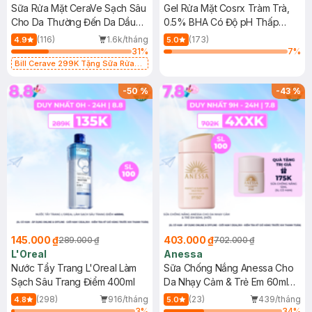
Sữa Rửa Mặt CeraVe Sạch Sâu
Gel Rửa Mặt Cosrx Tràm Trà,
Cho Da Thường Đến Da Dầu
0.5% BHA Có Độ pH Thấp
473ml
150ml
(116)
1.6k/tháng
(173)
4.9
5.0
31
%
7
%
Bill Cerave 299K Tặng Sữa Rửa
Mặt Cerave 30ml (SL có hạn)
-
50
%
-
43
%
145.000 ₫
403.000 ₫
289.000 ₫
702.000 ₫
L'Oreal
Anessa
Nước Tẩy Trang L'Oreal Làm
Sữa Chống Nắng Anessa Cho
Sạch Sâu Trang Điểm 400ml
Da Nhạy Cảm & Trẻ Em 60ml
(Mới)
(298)
916/tháng
(23)
439/tháng
4.8
5.0
3
%
34
%