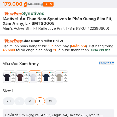
179.000 ₫
346.000 ₫
-
48
%
Synctives
[Active] Áo Thun Nam Synctives In Phản Quang Slim Fit,
Xám Army, L - SMTS0005
Men’s Active Slim Fit Reflective Print T-Shirt
(SKU:
422386600
)
Giao Nhanh Miễn Phí 2H
Bạn muốn nhận hàng trước
13h
hôm nay (
Miễn phí
). Đặt hàng trong
45 phút
tới và chọn giao hàng
2H
ở bước thanh toán.
Xem chi tiết
Xem thêm
Màu sắc
:
Xám Army
Size
:
L
XS
S
M
L
XL
Chiều dài: 75, Rộng vai: 47.5, 1/2 ngực: 54, Dài tay: 23.7, 1/2 cửa tay: 17