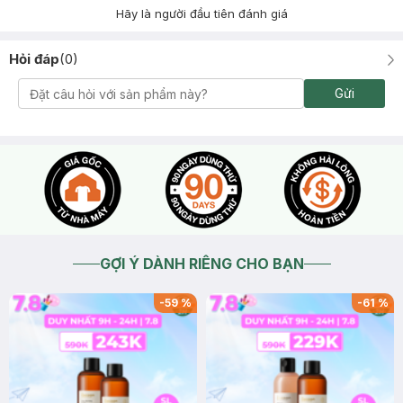
Hãy là người đầu tiên đánh giá
Hỏi đáp
(
0
)
Gửi
GỢI Ý DÀNH RIÊNG CHO BẠN
-
59
%
-
61
%