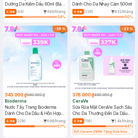
Dưỡng Da Kiềm Dầu 60ml (Bản
Dành Cho Da Nhạy Cảm 500ml
Mới)
(44)
499/tháng
(228)
832/tháng
4.9
4.9
34
%
50
%
-
39
%
-
23
%
343.000 ₫
378.000 ₫
560.000 ₫
490.000 ₫
Bioderma
CeraVe
Nước Tẩy Trang Bioderma
Sữa Rửa Mặt CeraVe Sạch Sâu
Dành Cho Da Dầu & Hỗn Hợp
Cho Da Thường Đến Da Dầu
500ml
473ml
(228)
698/tháng
(116)
1.4k/tháng
4.9
4.9
57
%
64
%
Bill Cerave 299K Tặng Sữa Rửa
Mặt Cerave 30ml (SL có hạn)