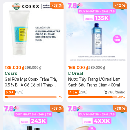
-
53
%
-
42
%
139.000 ₫
169.000 ₫
298.000 ₫
289.000 ₫
Cosrx
L'Oreal
Gel Rửa Mặt Cosrx Tràm Trà,
Nước Tẩy Trang L'Oreal Làm
0.5% BHA Có Độ pH Thấp
Sạch Sâu Trang Điểm 400ml
150ml
(173)
(298)
786/tháng
5.0
4.8
6
%
90
%
-
53
%
-
38
%