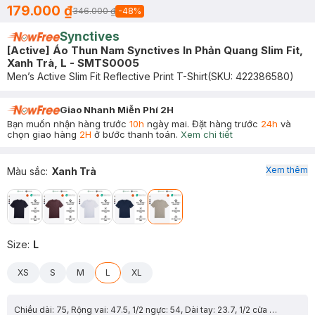
179.000 ₫
346.000 ₫
-
48
%
Synctives
[Active] Áo Thun Nam Synctives In Phản Quang Slim Fit,
Xanh Trà, L - SMTS0005
Men’s Active Slim Fit Reflective Print T-Shirt
(SKU:
422386580
)
Giao Nhanh Miễn Phí 2H
Bạn muốn nhận hàng trước
10h
ngày mai. Đặt hàng trước
24h
và
chọn giao hàng
2H
ở bước thanh toán.
Xem chi tiết
Xem thêm
Màu sắc
:
Xanh Trà
Size
:
L
XS
S
M
L
XL
Chiều dài: 75, Rộng vai: 47.5, 1/2 ngực: 54, Dài tay: 23.7, 1/2 cửa tay: 17