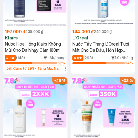
197.000 ₫
144.000 ₫
435.000 ₫
249.000 ₫
Klairs
L'Oreal
Nước Hoa Hồng Klairs Không
Nước Tẩy Trang L'Oreal Tươi
Mùi Cho Da Nhạy Cảm 180ml
Mát Cho Da Dầu, Hỗn Hợp
400ml
(148)
1.6k/tháng
(298)
1.9k/tháng
4.8
4.8
52
%
64
%
Bill Klairs từ 299k Tặng Mặt Nạ
Làm Dịu Da & Kiểm Soát Dầu Nhờn
25ml (SL Có Hạn)
-
46
%
-
38
%