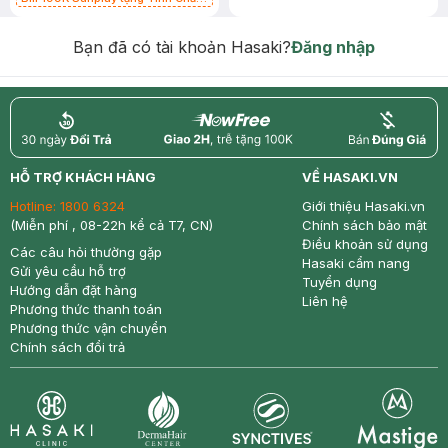
Chống Nắng 7g trị giá 30K (SL có
hạn)
Bạn đã có tài khoản Hasaki?
Đăng nhập
return
nowfree
price
HỖ TRỢ KHÁCH HÀNG
VỀ HASAKI.VN
Hotline:
1800 6324
Giới thiệu Hasaki.vn
(Miễn phí , 08-22h kể cả T7, CN)
Chính sách bảo mật
Điều khoản sử dụng
Các câu hỏi thường gặp
Hasaki cẩm nang
Gửi yêu cầu hỗ trợ
Tuyển dụng
Hướng dẫn đặt hàng
Liên hệ
Phương thức thanh toán
Phương thức vận chuyển
Chính sách đổi trả