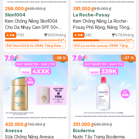
266.000 ₫
381.000 ₫
495.000 ₫
610.000 ₫
Skin1004
La Roche-Posay
Kem Chống Nắng Skin1004
Kem Chống Nắng La Roche-
Cho Da Nhạy Cảm SPF 50+
Posay Phổ Rộng, Nâng Tông
50ml
Kiềm Dầu 50ml
(119)
905/tháng
(28)
676/tháng
4.8
4.9
64
%
50
%
Bill Skin1004 từ 399k Tặng Kem
Bill La roche-posay 399K Tặng
Chống Nắng Cho Da Nhạy Cảm
Gel rửa mặt da dầu nhạy cảm 50ml
SPF 50+ 20ml (SL Có Hạn)
(SL có hạn)
-
38
%
-
37
%
432.000 ₫
351.000 ₫
702.000 ₫
560.000 ₫
Anessa
Bioderma
Sữa Chống Nắng Anessa
Nước Tẩy Trang Bioderma