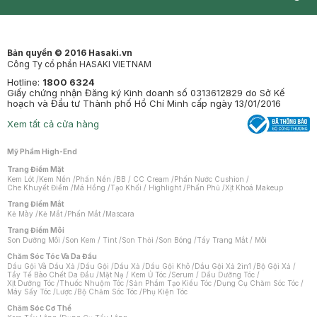
Synctives
Clinic
Dermahair
Mastige
Bản quyền © 2016 Hasaki.vn
Công Ty cổ phần HASAKI VIETNAM
Hotline:
1800 6324
Giấy chứng nhận Đăng ký Kinh doanh số 0313612829 do Sở Kế
hoạch và Đầu tư Thành phố Hồ Chí Minh cấp ngày 13/01/2016
Xem tất cả cửa hàng
Mỹ Phẩm High-End
Trang Điểm Mặt
Kem Lót
/
Kem Nền
/
Phấn Nền
/
BB / CC Cream
/
Phấn Nước Cushion
/
Che Khuyết Điểm
/
Má Hồng
/
Tạo Khối / Highlight
/
Phấn Phủ
/
Xịt Khoá Makeup
Trang Điểm Mắt
Kẻ Mày
/
Kẻ Mắt
/
Phấn Mắt
/
Mascara
Trang Điểm Môi
Son Dưỡng Môi
/
Son Kem / Tint
/
Son Thỏi
/
Son Bóng
/
Tẩy Trang Mắt / Môi
Chăm Sóc Tóc Và Da Đầu
Dầu Gội Và Dầu Xả
/
Dầu Gội
/
Dầu Xả
/
Dầu Gội Khô
/
Dầu Gội Xả 2in1
/
Bộ Gội Xả
/
Tẩy Tế Bào Chết Da Đầu
/
Mặt Nạ / Kem Ủ Tóc
/
Serum / Dầu Dưỡng Tóc
/
Xịt Dưỡng Tóc
/
Thuốc Nhuộm Tóc
/
Sản Phẩm Tạo Kiểu Tóc
/
Dụng Cụ Chăm Sóc Tóc
/
Máy Sấy Tóc
/
Lược
/
Bộ Chăm Sóc Tóc
/
Phụ Kiện Tóc
Chăm Sóc Cơ Thể