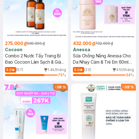
275.000 ₫
432.000 ₫
590.000 ₫
702.000 ₫
Cocoon
Anessa
Combo 2 Nước Tẩy Trang Bí
Sữa Chống Nắng Anessa Cho
Đao Cocoon Làm Sạch & Giảm
Da Nhạy Cảm & Trẻ Em 60ml
Dầu 500ml
(Mới)
(57)
1.4k/tháng
(23)
410/tháng
5.0
5.0
75
%
34
%
-
38
%
-
59
%