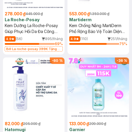
278.000 ₫
553.000 ₫
445.000 ₫
1.350.000 ₫
La Roche-Posay
Martiderm
Kem Dưỡng La Roche-Posay
Kem Chống Nắng MartiDerm
Giúp Phục Hồi Da Đa Công
Phổ Rộng Bảo Vệ Toàn Diện
Dụng 40ml
40ml
(56)
895/tháng
(110)
251/tháng
4.9
4.9
69
%
75
%
Bill La roche-posay 399K Tặng
Gel rửa mặt da dầu nhạy cảm 50ml
(SL có hạn)
-
60
%
-
36
%
82.000 ₫
133.000 ₫
205.000 ₫
209.000 ₫
Hatomugi
Garnier