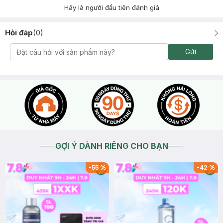
Hãy là người đầu tiên đánh giá
Hỏi đáp
(
0
)
Gửi
GỢI Ý DÀNH RIÊNG CHO BẠN
-
55
%
-
42
%