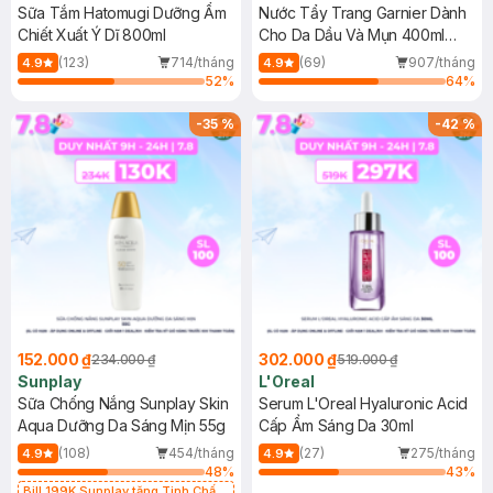
Sữa Tắm Hatomugi Dưỡng Ẩm
Nước Tẩy Trang Garnier Dành
Chiết Xuất Ý Dĩ 800ml
Cho Da Dầu Và Mụn 400ml
(Mới)
(123)
714/tháng
(69)
907/tháng
4.9
4.9
52
%
64
%
-
35
%
-
42
%
152.000 ₫
302.000 ₫
234.000 ₫
519.000 ₫
Sunplay
L'Oreal
Sữa Chống Nắng Sunplay Skin
Serum L'Oreal Hyaluronic Acid
Aqua Dưỡng Da Sáng Mịn 55g
Cấp Ẩm Sáng Da 30ml
(108)
454/tháng
(27)
275/tháng
4.9
4.9
48
%
43
%
Bill 199K Sunplay tặng Tinh Chất