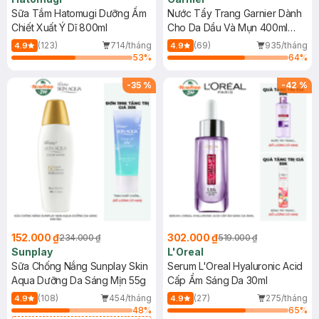
Sữa Tắm Hatomugi Dưỡng Ẩm
Nước Tẩy Trang Garnier Dành
Chiết Xuất Ý Dĩ 800ml
Cho Da Dầu Và Mụn 400ml
(Mới)
(123)
714/tháng
(69)
935/tháng
4.9
4.9
53
%
64
%
-
35
%
-
42
%
152.000 ₫
302.000 ₫
234.000 ₫
519.000 ₫
Sunplay
L'Oreal
Sữa Chống Nắng Sunplay Skin
Serum L'Oreal Hyaluronic Acid
Aqua Dưỡng Da Sáng Mịn 55g
Cấp Ẩm Sáng Da 30ml
(108)
454/tháng
(27)
275/tháng
4.9
4.9
48
%
65
%