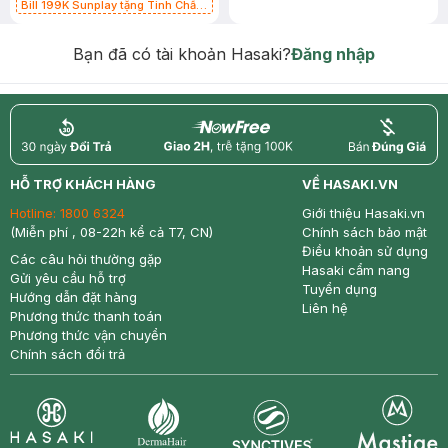
Bill 199K Sunplay tặng Tinh Chất
Chống Nắng 7g trị giá 30K (SL có
hạn)
Bạn đã có tài khoản Hasaki?
Đăng nhập
return
nowfree
price
HỖ TRỢ KHÁCH HÀNG
VỀ HASAKI.VN
Hotline:
1800 6324
Giới thiệu Hasaki.vn
(Miễn phí , 08-22h kể cả T7, CN)
Chính sách bảo mật
Điều khoản sử dụng
Các câu hỏi thường gặp
Hasaki cẩm nang
Gửi yêu cầu hỗ trợ
Tuyển dụng
Hướng dẫn đặt hàng
Liên hệ
Phương thức thanh toán
Phương thức vận chuyển
Chính sách đổi trả