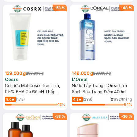
Tẩy Trang Hộp 50 Miếng (SL có
Mặt Cerave 30ml (SL có hạn)
hạn)
-
53
%
-
48
%
139.000 ₫
149.000 ₫
298.000 ₫
289.000 ₫
Cosrx
L'Oreal
Gel Rửa Mặt Cosrx Tràm Trà,
Nước Tẩy Trang L'Oreal Làm
0.5% BHA Có Độ pH Thấp
Sạch Sâu Trang Điểm 400ml
150ml
(173)
(298)
892/tháng
5.0
4.8
13
%
64
%
-
53
%
-
36
%