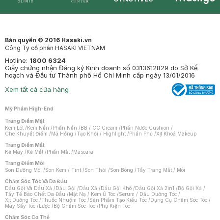
Synctives
Clinic
Dermahair
Mastige
Bản quyền © 2016 Hasaki.vn
Công Ty cổ phần HASAKI VIETNAM
Hotline:
1800 6324
Giấy chứng nhận Đăng ký Kinh doanh số 0313612829 do Sở Kế
hoạch và Đầu tư Thành phố Hồ Chí Minh cấp ngày 13/01/2016
Xem tất cả cửa hàng
Mỹ Phẩm High-End
Trang Điểm Mặt
Kem Lót
/
Kem Nền
/
Phấn Nền
/
BB / CC Cream
/
Phấn Nước Cushion
/
Che Khuyết Điểm
/
Má Hồng
/
Tạo Khối / Highlight
/
Phấn Phủ
/
Xịt Khoá Makeup
Trang Điểm Mắt
Kẻ Mày
/
Kẻ Mắt
/
Phấn Mắt
/
Mascara
Trang Điểm Môi
Son Dưỡng Môi
/
Son Kem / Tint
/
Son Thỏi
/
Son Bóng
/
Tẩy Trang Mắt / Môi
Chăm Sóc Tóc Và Da Đầu
Dầu Gội Và Dầu Xả
/
Dầu Gội
/
Dầu Xả
/
Dầu Gội Khô
/
Dầu Gội Xả 2in1
/
Bộ Gội Xả
/
Tẩy Tế Bào Chết Da Đầu
/
Mặt Nạ / Kem Ủ Tóc
/
Serum / Dầu Dưỡng Tóc
/
Xịt Dưỡng Tóc
/
Thuốc Nhuộm Tóc
/
Sản Phẩm Tạo Kiểu Tóc
/
Dụng Cụ Chăm Sóc Tóc
/
Máy Sấy Tóc
/
Lược
/
Bộ Chăm Sóc Tóc
/
Phụ Kiện Tóc
Chăm Sóc Cơ Thể