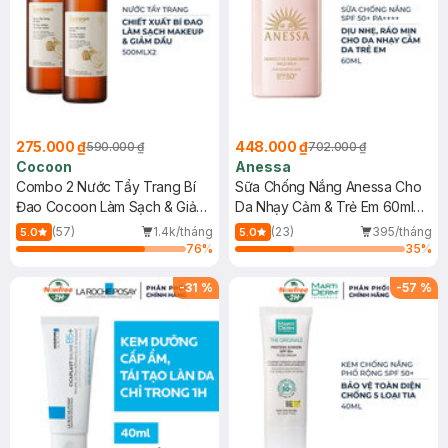
275.000 ₫
448.000 ₫
590.000 ₫
702.000 ₫
Cocoon
Anessa
Combo 2 Nước Tẩy Trang Bí
Sữa Chống Nắng Anessa Cho
Đao Cocoon Làm Sạch & Giảm
Da Nhạy Cảm & Trẻ Em 60ml
Dầu 500ml
(Mới)
(57)
1.4k/tháng
(23)
395/tháng
5.0
5.0
76
%
35
%
-
31
%
-
57
%