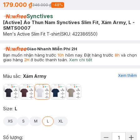
179.000 ₫
346.000 ₫
-
48
%
Synctives
[Active] Áo Thun Nam Synctives Slim Fit, Xám Army, L -
SMTS0007
Men's Active Slim Fit T-shirt
(SKU:
422386550
)
Giao Nhanh Miễn Phí 2H
Bạn muốn nhận hàng trước
10h
hôm nay. Đặt hàng trước
8h
và chọn
giao hàng
2H
ở bước thanh toán.
Xem chi tiết
Xem thêm
Màu sắc
:
Xám Army
Size
:
L
XS
S
M
L
XL
Số lượng: