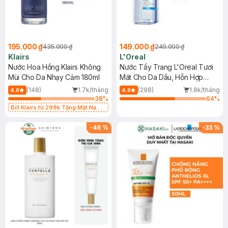
195.000 ₫
149.000 ₫
435.000 ₫
249.000 ₫
Klairs
L'Oreal
Nước Hoa Hồng Klairs Không
Nước Tẩy Trang L'Oreal Tươi
Mùi Cho Da Nhạy Cảm 180ml
Mát Cho Da Dầu, Hỗn Hợp
400ml
(148)
1.7k/tháng
(298)
1.8k/tháng
4.8
4.8
38
%
64
%
Bill Klairs từ 299k Tặng Mặt Nạ
Làm Dịu Da & Kiểm Soát Dầu Nhờn
25ml (SL Có Hạn)
-
46
%
-
33
%