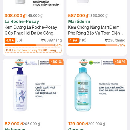
308.000 ₫
587.000 ₫
445.000 ₫
1.350.000 ₫
La Roche-Posay
Martiderm
Kem Dưỡng La Roche-Posay
Kem Chống Nắng MartiDerm
Giúp Phục Hồi Da Đa Công
Phổ Rộng Bảo Vệ Toàn Diện
Dụng 40ml
40ml
(56)
808/tháng
(110)
236/tháng
4.9
4.9
64
%
76
%
Bill La roche-posay 399K Tặng
Gel rửa mặt da dầu nhạy cảm 50ml
(SL có hạn)
-
60
%
-
38
%
82.000 ₫
129.000 ₫
205.000 ₫
209.000 ₫
Hatomugi
Garnier