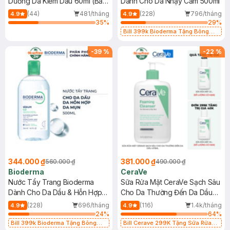
Dưỡng Da Kiềm Dầu 60ml (Bản
Dành Cho Da Nhạy Cảm 500ml
Mới)
(44)
481/tháng
(228)
796/tháng
4.9
4.9
35
%
29
%
Bill 399k Bioderma Tặng Bông
Tẩy Trang Hộp 50 Miếng (SL có
hạn)
-
39
%
-
22
%
344.000 ₫
381.000 ₫
560.000 ₫
490.000 ₫
Bioderma
CeraVe
Nước Tẩy Trang Bioderma
Sữa Rửa Mặt CeraVe Sạch Sâu
Dành Cho Da Dầu & Hỗn Hợp
Cho Da Thường Đến Da Dầu
500ml
473ml
(228)
696/tháng
(116)
1.4k/tháng
4.9
4.9
24
%
64
%
Bill 399k Bioderma Tặng Bông
Bill Cerave 299K Tặng Sữa Rửa