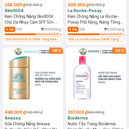
266.000 ₫
406.000 ₫
495.000 ₫
610.000 ₫
Skin1004
La Roche-Posay
Kem Chống Nắng Skin1004
Kem Chống Nắng La Roche-
Cho Da Nhạy Cảm SPF 50+
Posay Phổ Rộng, Nâng Tông
50ml
Kiềm Dầu 50ml
(119)
905/tháng
(28)
635/tháng
4.8
4.9
64
%
64
%
Bill Skin1004 từ 399k Tặng Kem
Bill La roche-posay 399K Tặng
Chống Nắng Cho Da Nhạy Cảm
Gel rửa mặt da dầu nhạy cảm 50ml
SPF 50+ 20ml (SL Có Hạn)
(SL có hạn)
-
36
%
-
34
%
448.000 ₫
367.000 ₫
702.000 ₫
560.000 ₫
Anessa
Bioderma
Sữa Chống Nắng Anessa
Nước Tẩy Trang Bioderma