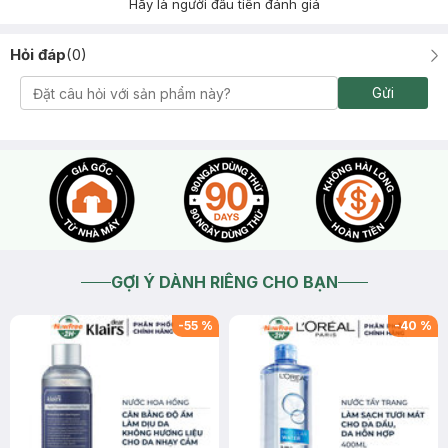
Hãy là người đầu tiên đánh giá
Hỏi đáp
(
0
)
Gửi
GỢI Ý DÀNH RIÊNG CHO BẠN
-
55
%
-
40
%