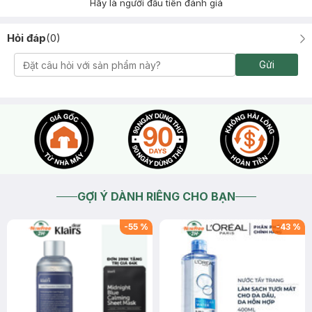
Hãy là người đầu tiên đánh giá
Hỏi đáp
(
0
)
Gửi
GỢI Ý DÀNH RIÊNG CHO BẠN
-
55
%
-
43
%