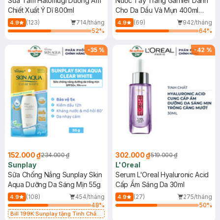
Sữa Tắm Hatomugi Dưỡng Ẩm
Nước Tẩy Trang Garnier Dành
Chiết Xuất Ý Dĩ 800ml
Cho Da Dầu Và Mụn 400ml
(Mới)
(123)
714/tháng
(69)
942/tháng
4.9
4.9
52
%
64
%
-
35
%
-
42
%
152.000 ₫
302.000 ₫
234.000 ₫
519.000 ₫
Sunplay
L'Oreal
Sữa Chống Nắng Sunplay Skin
Serum L'Oreal Hyaluronic Acid
Aqua Dưỡng Da Sáng Mịn 55g
Cấp Ẩm Sáng Da 30ml
(108)
454/tháng
(27)
275/tháng
4.9
4.9
48
%
50
%
Bill 199K Sunplay tặng Tinh Chất