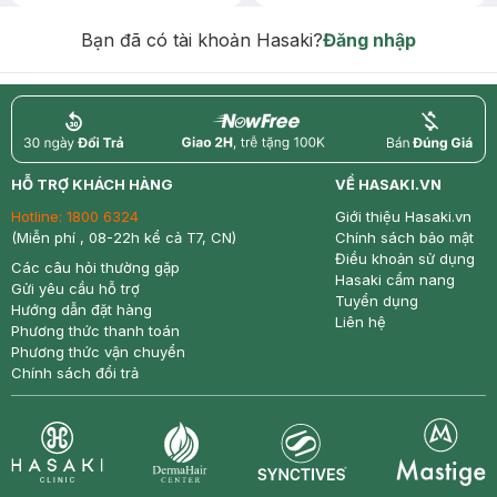
Chống Nắng 7g trị giá 30K (SL có
hạn)
Bạn đã có tài khoản Hasaki?
Đăng nhập
return
nowfree
price
HỖ TRỢ KHÁCH HÀNG
VỀ HASAKI.VN
Hotline:
1800 6324
Giới thiệu Hasaki.vn
(Miễn phí , 08-22h kể cả T7, CN)
Chính sách bảo mật
Điều khoản sử dụng
Các câu hỏi thường gặp
Hasaki cẩm nang
Gửi yêu cầu hỗ trợ
Tuyển dụng
Hướng dẫn đặt hàng
Liên hệ
Phương thức thanh toán
Phương thức vận chuyển
Chính sách đổi trả
Synctives
Clinic
Dermahair