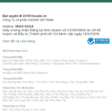
Mastige
Bản quyền © 2016 Hasaki.vn
Công Ty cổ phần HASAKI VIETNAM
Hotline:
1800 6324
Giấy chứng nhận Đăng ký Kinh doanh số 0313612829 do Sở Kế
hoạch và Đầu tư Thành phố Hồ Chí Minh cấp ngày 13/01/2016
Xem tất cả cửa hàng
Mỹ Phẩm High-End
Trang Điểm Mặt
Kem Lót
/
Kem Nền
/
Phấn Nền
/
BB / CC Cream
/
Phấn Nước Cushion
/
Che Khuyết Điểm
/
Má Hồng
/
Tạo Khối / Highlight
/
Phấn Phủ
/
Xịt Khoá Makeup
Trang Điểm Mắt
Kẻ Mày
/
Kẻ Mắt
/
Phấn Mắt
/
Mascara
Trang Điểm Môi
Son Dưỡng Môi
/
Son Kem / Tint
/
Son Thỏi
/
Son Bóng
/
Tẩy Trang Mắt / Môi
Chăm Sóc Tóc Và Da Đầu
Dầu Gội Và Dầu Xả
/
Dầu Gội
/
Dầu Xả
/
Dầu Gội Khô
/
Dầu Gội Xả 2in1
/
Bộ Gội Xả
/
Tẩy Tế Bào Chết Da Đầu
/
Mặt Nạ / Kem Ủ Tóc
/
Serum / Dầu Dưỡng Tóc
/
Xịt Dưỡng Tóc
/
Thuốc Nhuộm Tóc
/
Sản Phẩm Tạo Kiểu Tóc
/
Dụng Cụ Chăm Sóc Tóc
/
Máy Sấy Tóc
/
Lược
/
Bộ Chăm Sóc Tóc
/
Phụ Kiện Tóc
Chăm Sóc Cơ Thể
Kem Tẩy Lông
/
Dụng Cụ Tẩy Lông