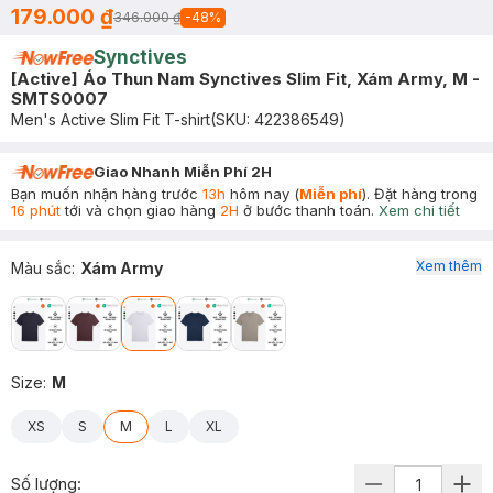
179.000 ₫
346.000 ₫
-
48
%
Synctives
[Active] Áo Thun Nam Synctives Slim Fit, Xám Army, M -
SMTS0007
Men's Active Slim Fit T-shirt
(SKU:
422386549
)
Giao Nhanh Miễn Phí 2H
Bạn muốn nhận hàng trước
13h
hôm nay (
Miễn phí
). Đặt hàng trong
16 phút
tới và chọn giao hàng
2H
ở bước thanh toán.
Xem chi tiết
Xem thêm
Màu sắc
:
Xám Army
Size
:
M
XS
S
M
L
XL
Số lượng: