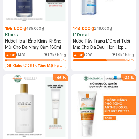
195.000 ₫
143.000 ₫
435.000 ₫
249.000 ₫
Klairs
L'Oreal
Nước Hoa Hồng Klairs Không
Nước Tẩy Trang L'Oreal Tươi
Mùi Cho Da Nhạy Cảm 180ml
Mát Cho Da Dầu, Hỗn Hợp
400ml
(148)
1.7k/tháng
(298)
1.9k/tháng
4.8
4.8
3
%
64
%
Bill Klairs từ 299k Tặng Mặt Nạ
Làm Dịu Da & Kiểm Soát Dầu Nhờn
25ml (SL Có Hạn)
-
46
%
-
33
%