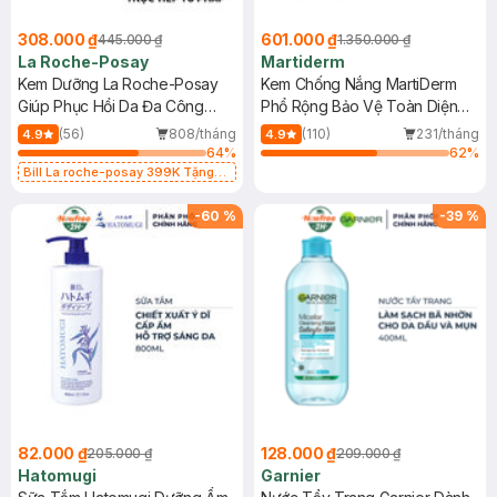
308.000 ₫
601.000 ₫
445.000 ₫
1.350.000 ₫
La Roche-Posay
Martiderm
Kem Dưỡng La Roche-Posay
Kem Chống Nắng MartiDerm
Giúp Phục Hồi Da Đa Công
Phổ Rộng Bảo Vệ Toàn Diện
Dụng 40ml
40ml
(56)
808/tháng
(110)
231/tháng
4.9
4.9
64
%
62
%
Bill La roche-posay 399K Tặng
Gel rửa mặt da dầu nhạy cảm 50ml
(SL có hạn)
-
60
%
-
39
%
82.000 ₫
128.000 ₫
205.000 ₫
209.000 ₫
Hatomugi
Garnier