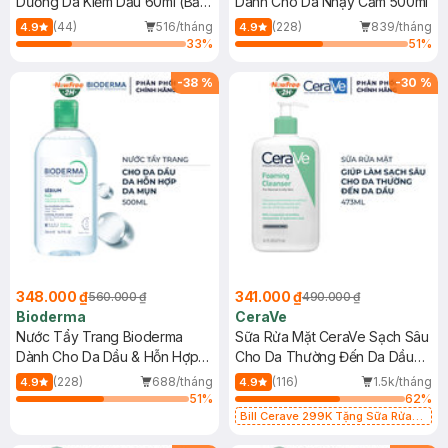
Dưỡng Da Kiềm Dầu 60ml (Bản
Dành Cho Da Nhạy Cảm 500ml
Mới)
(44)
516/tháng
(228)
839/tháng
4.9
4.9
33
%
51
%
-
38
%
-
30
%
348.000 ₫
341.000 ₫
560.000 ₫
490.000 ₫
Bioderma
CeraVe
Nước Tẩy Trang Bioderma
Sữa Rửa Mặt CeraVe Sạch Sâu
Dành Cho Da Dầu & Hỗn Hợp
Cho Da Thường Đến Da Dầu
500ml
473ml
(228)
688/tháng
(116)
1.5k/tháng
4.9
4.9
51
%
62
%
Bill Cerave 299K Tặng Sữa Rửa
Mặt Cerave 30ml (SL có hạn)