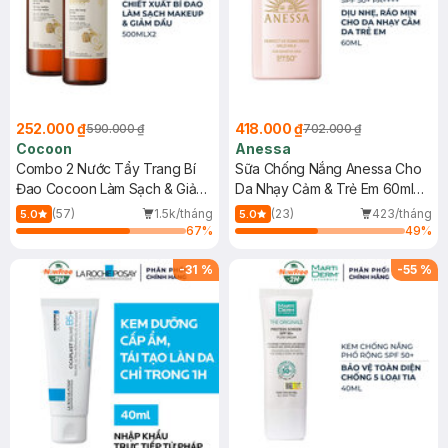
252.000 ₫
418.000 ₫
590.000 ₫
702.000 ₫
Cocoon
Anessa
Combo 2 Nước Tẩy Trang Bí
Sữa Chống Nắng Anessa Cho
Đao Cocoon Làm Sạch & Giảm
Da Nhạy Cảm & Trẻ Em 60ml
Dầu 500ml
(Mới)
(57)
1.5k/tháng
(23)
423/tháng
5.0
5.0
67
%
49
%
-
31
%
-
55
%