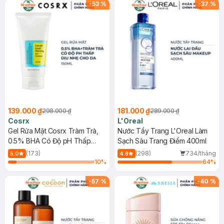
-
53
%
-
37
%
139.000 ₫
181.000 ₫
298.000 ₫
289.000 ₫
Cosrx
L'Oreal
Gel Rửa Mặt Cosrx Tràm Trà,
Nước Tẩy Trang L'Oreal Làm
0.5% BHA Có Độ pH Thấp
Sạch Sâu Trang Điểm 400ml
150ml
(173)
(298)
734/tháng
5.0
4.8
10
%
64
%
-
57
%
-
40
%