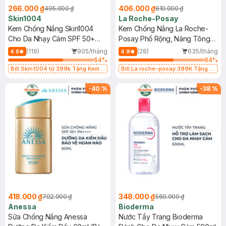
266.000 ₫
406.000 ₫
495.000 ₫
610.000 ₫
Skin1004
La Roche-Posay
Kem Chống Nắng Skin1004
Kem Chống Nắng La Roche-
Cho Da Nhạy Cảm SPF 50+
Posay Phổ Rộng, Nâng Tông
50ml
Kiềm Dầu 50ml
(119)
905/tháng
(28)
635/tháng
4.8
4.9
64
%
64
%
Bill Skin1004 từ 399k Tặng Kem
Bill La roche-posay 399K Tặng
Chống Nắng Cho Da Nhạy Cảm
Gel rửa mặt da dầu nhạy cảm 50ml
SPF 50+ 20ml (SL Có Hạn)
(SL có hạn)
-
40
%
-
38
%
418.000 ₫
348.000 ₫
702.000 ₫
560.000 ₫
Anessa
Bioderma
Sữa Chống Nắng Anessa
Nước Tẩy Trang Bioderma