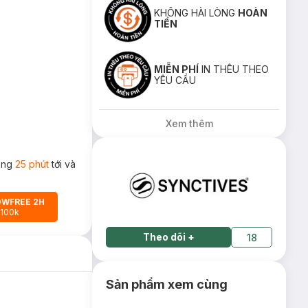
KHÔNG HÀI LÒNG
HOÀN
TIỀN
MIỄN PHÍ
IN THÊU THEO
YÊU CẦU
Xem thêm
rong
25 phút
tới và
OWFREE 2H
 100k
Theo dõi
+
18
Sản phẩm xem cùng