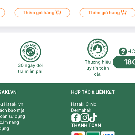
Thêm giỏ hàng
Thêm giỏ hàng
HO
18
n phí 2H
30 ngày đổi trả miễn phí
Thương hiệu uy 
Thương hiệu
30 ngày đổi
uy tín toàn
trả miễn phí
cầu
SAKI.VN
HỢP TÁC & LIÊN KẾT
iệu Hasaki.vn
Hasaki Clinic
sách bảo mật
Dermahair
hoản sử dụng
 cẩm nang
facebook
THANH TOÁN
instagram
tiktok
dụng