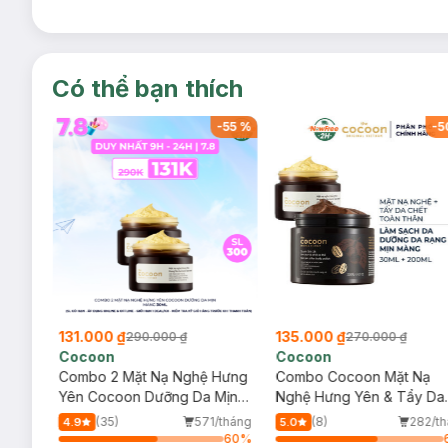
Có thể bạn thích
-
48
%
-
55
%
-
5
131.000 ₫
135.000 ₫
290.000 ₫
270.000 ₫
Cocoon
Cocoon
Combo 2 Mặt Nạ Nghệ Hưng
Combo Cocoon Mặt Nạ
áng
Yên Cocoon Dưỡng Da Mịn
Nghệ Hưng Yên & Tẩy Da
Màng 30ml
Chết Toàn Thân Cà Phê 
/tháng
(35)
571/tháng
(8)
282/t
4.9
5.0
Lắk 30ml+200ml
66
%
60
%