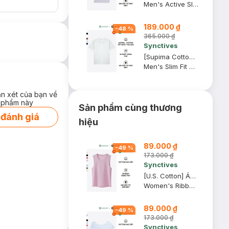
Men's Active Slim Fit T-shirt
189.000 ₫
-
48
%
365.000 ₫
Synctives
[Supima Cotton] Áo Thun Nam Synctives Slim Fit, Trắng, XS - CMTS0029
Men's Slim Fit T-shirt
ận xét của bạn về
 phẩm này
Sản phẩm cùng thương
 đánh giá
hiệu
89.000 ₫
-
49
%
173.000 ₫
Synctives
[U.S. Cotton] Áo Tank Top Nữ Synctives Regular Fit, Hồng Phấn, M - CWTA0004
Women's Ribbed Regular Fit Tank Top
89.000 ₫
-
49
%
173.000 ₫
Synctives