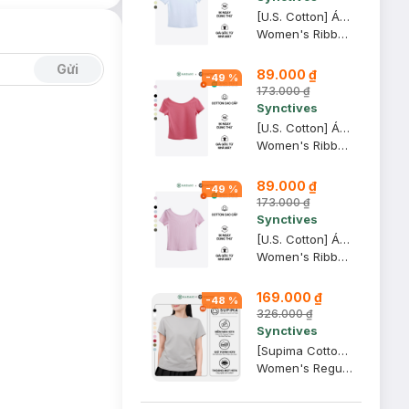
[U.S. Cotton] Áo Thun Nữ Cổ Thuyền Synctives Slim Fit, Trắng, XL - CWTS0013
Women's Ribbed U-neck Low Back T-shirt
Gửi
89.000 ₫
-
49
%
173.000 ₫
Synctives
[U.S. Cotton] Áo Thun Nữ Cổ Thuyền Synctives Slim Fit, Hồng Mận, M - CWTS0013
Women's Ribbed U-neck Low Back T-shirt
89.000 ₫
-
49
%
173.000 ₫
Synctives
[U.S. Cotton] Áo Thun Nữ Cổ Thuyền Synctives Slim Fit, Hồng Phấn, L - CWTS0013
Women's Ribbed U-neck Low Back T-shirt
169.000 ₫
-
48
%
326.000 ₫
Synctives
[Supima Cotton] Áo Thun Nữ Synctives Regular Fit, Xám Nhạt, XS - CWTS02
Women's Regular Fit Curved Hem T-Shirt