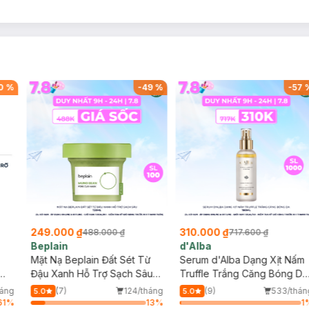
0
%
-
49
%
-
57
249.000 ₫
310.000 ₫
488.000 ₫
717.600 ₫
Beplain
d'Alba
Mặt Nạ Beplain Đất Sét Từ
Serum d'Alba Dạng Xịt Nấm
Đậu Xanh Hỗ Trợ Sạch Sâu
Truffle Trắng Căng Bóng Da
Đắk
120ml
100ml
háng
(7)
124/tháng
(9)
533/thán
5.0
5.0
61
%
13
%
1