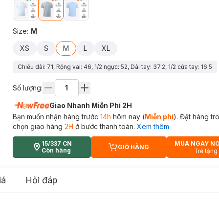
Size
:
M
XS
S
M
L
XL
Chiều dài: 71, Rộng vai: 46, 1/2 ngực: 52, Dài tay: 37.2, 1/2 cửa tay: 16.5
Số lượng:
Giao Nhanh Miễn Phí 2H
Bạn muốn nhận hàng trước
14h
hôm nay (
Miễn phí
). Đặt hàng t
chọn giao hàng
2H
ở bước thanh toán.
Xem thêm
15/337 CN
MUA NGAY N
GIỎ HÀNG
CART PLUS ICON
Còn hàng
Trễ tặng
iá
Hỏi đáp