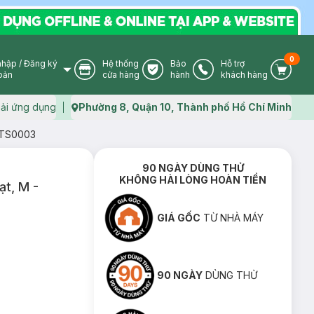
0
nhập
/
Đăng ký
Hệ thống
Bảo
Hỗ trợ
User Icon
Store Icon
Warranty Icon
Phone Icon
Cart I
oản
cửa hàng
hành
khách hàng
ải ứng dụng
Phường 8, Quận 10, Thành phố Hồ Chí Minh
Map icon
SMTS0003
90 NGÀY DÙNG THỬ
KHÔNG HÀI LÒNG HOÀN TIỀN
ạt, M -
GIÁ GỐC
TỪ NHÀ MÁY
90 NGÀY
DÙNG THỬ