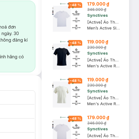
179.000 ₫
-
48
%
346.000 ₫
Synctives
[Active] Áo Thun Nam Synctives In Phản Quang Slim Fit, Xám Army, M - SMTS0005
 hoá đơn
Men’s Active Slim Fit Reflective Print T-Shirt
 ngày. 30
không đăng kí
119.000 ₫
-
48
%
230.000 ₫
Synctives
ính hãng có
[Active] Áo Thun Nam Synctives Tay Raglan Regular Fit, Đen, L - SMTS0004
Men's Active Regular Fit Raglan T-shirt
119.000 ₫
-
48
%
230.000 ₫
Synctives
[Active] Áo Thun Nam Synctives Tay Raglan Regular Fit, Be, XL - SMTS0004
Men's Active Regular Fit Raglan T-shirt
179.000 ₫
-
48
%
346.000 ₫
Synctives
[Active] Áo Thun Nam Synctives Slim Fit, Xám Army, M - SMTS0007