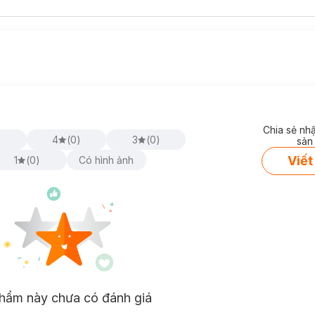
Chia sẻ nh
)
4
(
0
)
3
(
0
)
sản
Viết
1
(
0
)
Có hình ảnh
hẩm này chưa có đánh giá