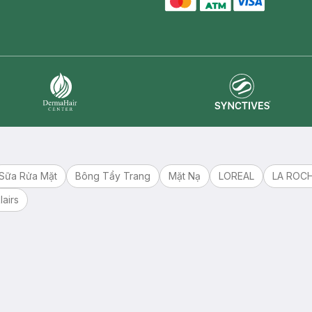
master card
ATM card
visa card
Synctives
Dermahair
Sữa Rửa Mặt
Bông Tẩy Trang
Mặt Nạ
LOREAL
LA ROC
lairs