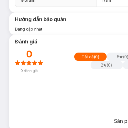
Giới tính
Nam
Hướng dẫn bảo quản
Đang cập nhật
Đánh giá
0
Tất cả
(
0
)
5
(
0
2
(
0
)
0
đánh giá
Sản p