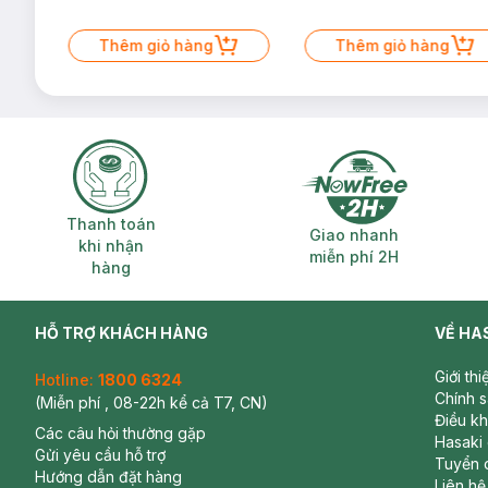
Thêm giỏ hàng
Thêm giỏ hàng
Thanh toán khi nhận hàng
Giao nhanh miễ
Thanh toán
Giao nhanh
khi nhận
miễn phí 2H
hàng
HỖ TRỢ KHÁCH HÀNG
VỀ HA
Giới th
Hotline:
1800 6324
Chính 
(Miễn phí , 08-22h kể cả T7, CN)
Điều k
Các câu hỏi thường gặp
Hasaki
Gửi yêu cầu hỗ trợ
Tuyển 
Hướng dẫn đặt hàng
Liên hệ