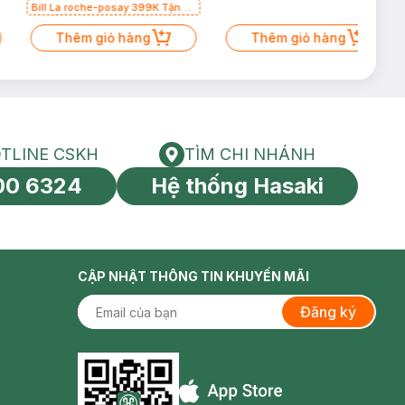
Bill La roche-posay 399K Tặng
Gel rửa mặt da dầu nhạy cảm
50ml (SL có hạn)
Thêm giỏ hàng
Thêm giỏ hàng
TLINE CSKH
TÌM CHI NHÁNH
HOTLINE CSKH
Tìm chi nhánh
00 6324
Hệ thống Hasaki
tín toàn cầu
CẬP NHẬT THÔNG TIN KHUYẾN MÃI
Đăng ký