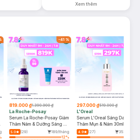
Xem thêm
%
-
41
%
-
43
%
819.000 ₫
297.000 ₫
1.390.000 ₫
519.000 ₫
La Roche-Posay
L'Oreal
Serum La Roche-Posay Giảm
Serum L'Oreal Sáng Da, Mờ
Thâm Nám & Dưỡng Sáng Da
Thâm Mụn & Nám 30ml (Mới)
30ml
g
(29)
189/tháng
(27)
352/tháng
5.0
4.9
%
12
%
26
%