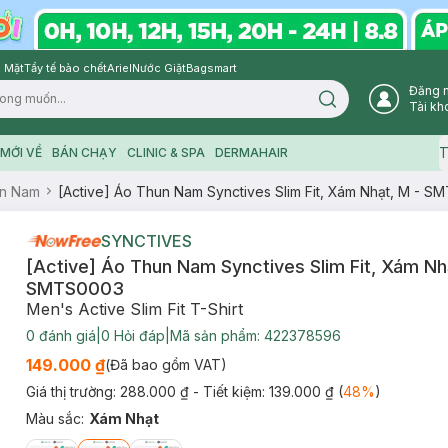
 Mặt
Tẩy tế bào chết
Ariel
Nước Giặt
Bagsmart
Đăng 
Search icon
Tài kh
T
MỚI VỀ
BÁN CHẠY
CLINIC & SPA
DERMAHAIR
n Nam
[Active] Áo Thun Nam Synctives Slim Fit, Xám Nhạt, M - 
SYNCTIVES
[Active] Áo Thun Nam Synctives Slim Fit, Xám Nh
SMTS0003
Men's Active Slim Fit T-Shirt
0
đánh giá
|
0
Hỏi đáp
|
Mã sản phẩm:
422378596
149.000 ₫
(Đã bao gồm VAT)
Giá thị trường:
288.000 ₫
- Tiết kiệm:
139.000 ₫
(
48
%
)
Màu sắc
:
Xám Nhạt