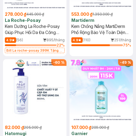
278.000 ₫
553.000 ₫
445.000 ₫
1.350.000 ₫
La Roche-Posay
Martiderm
Kem Dưỡng La Roche-Posay
Kem Chống Nắng MartiDerm
Giúp Phục Hồi Da Đa Công
Phổ Rộng Bảo Vệ Toàn Diện
Dụng 40ml
40ml
(56)
895/tháng
(110)
251/tháng
4.9
4.9
22
%
75
%
Bill La roche-posay 399K Tặng
Gel rửa mặt da dầu nhạy cảm 50ml
(SL có hạn)
-
60
%
-
49
%
82.000 ₫
107.000 ₫
205.000 ₫
209.000 ₫
Hatomugi
Garnier