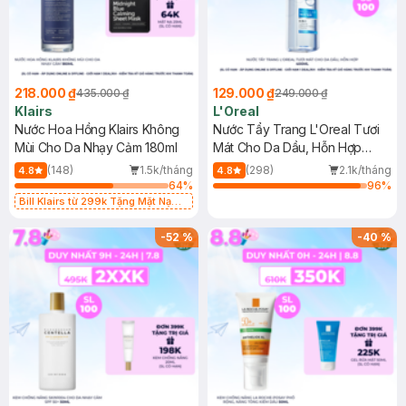
218.000 ₫
129.000 ₫
435.000 ₫
249.000 ₫
Klairs
L'Oreal
Nước Hoa Hồng Klairs Không
Nước Tẩy Trang L'Oreal Tươi
Mùi Cho Da Nhạy Cảm 180ml
Mát Cho Da Dầu, Hỗn Hợp
400ml
(148)
1.5k/tháng
(298)
2.1k/tháng
4.8
4.8
64
%
96
%
Bill Klairs từ 299k Tặng Mặt Nạ
Làm Dịu Da & Kiểm Soát Dầu Nhờn
25ml (SL Có Hạn)
-
52
%
-
40
%