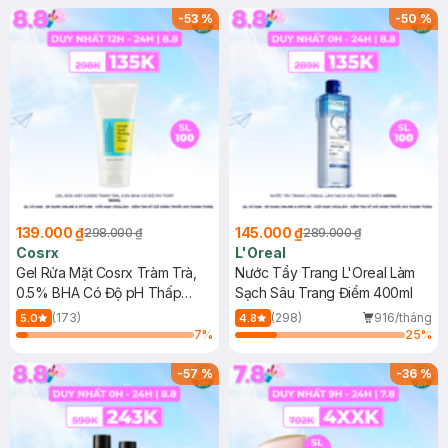
-
53
%
-
50
%
139.000 ₫
145.000 ₫
298.000 ₫
289.000 ₫
Cosrx
L'Oreal
Gel Rửa Mặt Cosrx Tràm Trà,
Nước Tẩy Trang L'Oreal Làm
0.5% BHA Có Độ pH Thấp
Sạch Sâu Trang Điểm 400ml
150ml
(173)
(298)
916/tháng
5.0
4.8
7
%
25
%
-
57
%
-
36
%