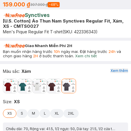
159.000 ₫
307.000 ₫
-
48
%
Synctives
[U.S. Cotton] Áo Thun Nam Synctives Regular Fit, Xám,
XS - CMTS0027
Men's Pique Regular Fit T-shirt
(SKU:
422336343
)
Giao Nhanh Miễn Phí 2H
Bạn muốn nhận hàng trước
10h
ngày mai. Đặt hàng trước
24h
và
chọn giao hàng
2H
ở bước thanh toán.
Xem chi tiết
Xem thêm
Màu sắc
:
Xám
Size
:
XS
XS
S
M
L
XL
2XL
Chiều dài: 70, Rộng vai: 41.5, 1/2 ngực: 50, Dài tay: 21.5, 1/2 cửa tay: 15.3