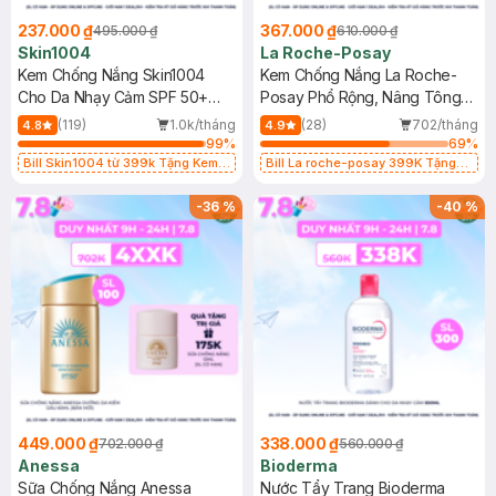
237.000 ₫
367.000 ₫
495.000 ₫
610.000 ₫
Skin1004
La Roche-Posay
Kem Chống Nắng Skin1004
Kem Chống Nắng La Roche-
Cho Da Nhạy Cảm SPF 50+
Posay Phổ Rộng, Nâng Tông
50ml
Kiềm Dầu 50ml
(119)
1.0k/tháng
(28)
702/tháng
4.8
4.9
99
%
69
%
Bill Skin1004 từ 399k Tặng Kem
Bill La roche-posay 399K Tặng
Chống Nắng Cho Da Nhạy Cảm
Gel rửa mặt da dầu nhạy cảm 50ml
SPF 50+ 20ml (SL Có Hạn)
(SL có hạn)
-
36
%
-
40
%
449.000 ₫
338.000 ₫
702.000 ₫
560.000 ₫
Anessa
Bioderma
Sữa Chống Nắng Anessa
Nước Tẩy Trang Bioderma