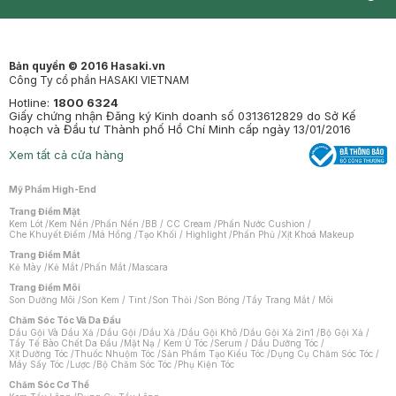
Synctives
Clinic
Dermahair
Mastige
Bản quyền © 2016 Hasaki.vn
Công Ty cổ phần HASAKI VIETNAM
Hotline:
1800 6324
Giấy chứng nhận Đăng ký Kinh doanh số 0313612829 do Sở Kế
hoạch và Đầu tư Thành phố Hồ Chí Minh cấp ngày 13/01/2016
Xem tất cả cửa hàng
Mỹ Phẩm High-End
Trang Điểm Mặt
Kem Lót
/
Kem Nền
/
Phấn Nền
/
BB / CC Cream
/
Phấn Nước Cushion
/
Che Khuyết Điểm
/
Má Hồng
/
Tạo Khối / Highlight
/
Phấn Phủ
/
Xịt Khoá Makeup
Trang Điểm Mắt
Kẻ Mày
/
Kẻ Mắt
/
Phấn Mắt
/
Mascara
Trang Điểm Môi
Son Dưỡng Môi
/
Son Kem / Tint
/
Son Thỏi
/
Son Bóng
/
Tẩy Trang Mắt / Môi
Chăm Sóc Tóc Và Da Đầu
Dầu Gội Và Dầu Xả
/
Dầu Gội
/
Dầu Xả
/
Dầu Gội Khô
/
Dầu Gội Xả 2in1
/
Bộ Gội Xả
/
Tẩy Tế Bào Chết Da Đầu
/
Mặt Nạ / Kem Ủ Tóc
/
Serum / Dầu Dưỡng Tóc
/
Xịt Dưỡng Tóc
/
Thuốc Nhuộm Tóc
/
Sản Phẩm Tạo Kiểu Tóc
/
Dụng Cụ Chăm Sóc Tóc
/
Máy Sấy Tóc
/
Lược
/
Bộ Chăm Sóc Tóc
/
Phụ Kiện Tóc
Chăm Sóc Cơ Thể