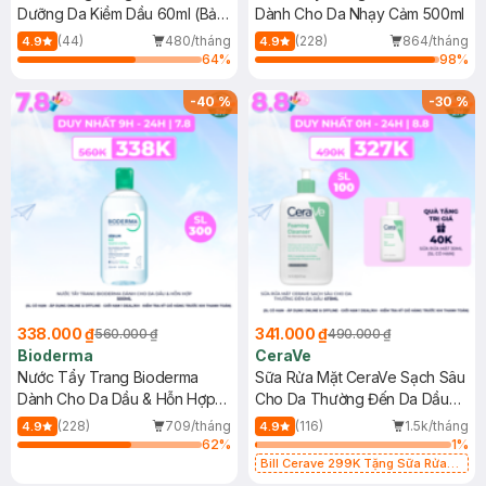
Dưỡng Da Kiềm Dầu 60ml (Bản
Dành Cho Da Nhạy Cảm 500ml
Mới)
(44)
480/tháng
(228)
864/tháng
4.9
4.9
64
%
98
%
-
40
%
-
30
%
338.000 ₫
341.000 ₫
560.000 ₫
490.000 ₫
Bioderma
CeraVe
Nước Tẩy Trang Bioderma
Sữa Rửa Mặt CeraVe Sạch Sâu
Dành Cho Da Dầu & Hỗn Hợp
Cho Da Thường Đến Da Dầu
500ml
473ml
(228)
709/tháng
(116)
1.5k/tháng
4.9
4.9
62
%
1
%
Bill Cerave 299K Tặng Sữa Rửa
Mặt Cerave 30ml (SL có hạn)