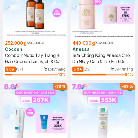
252.000 ₫
449.000 ₫
590.000 ₫
702.000 ₫
Cocoon
Anessa
Combo 2 Nước Tẩy Trang Bí
Sữa Chống Nắng Anessa Cho
Đao Cocoon Làm Sạch & Giảm
Da Nhạy Cảm & Trẻ Em 60ml
Dầu 500ml
(Mới)
(57)
1.5k/tháng
(23)
394/tháng
5.0
5.0
13
%
64
%
-
38
%
-
59
%