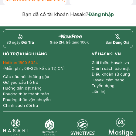
Chống Nắng 7g trị giá 30K (SL có
hạn)
Bạn đã có tài khoản Hasaki?
Đăng nhập
return
nowfree
price
HỖ TRỢ KHÁCH HÀNG
VỀ HASAKI.VN
Hotline:
1800 6324
Giới thiệu Hasaki.vn
(Miễn phí , 08-22h kể cả T7, CN)
Chính sách bảo mật
Điều khoản sử dụng
Các câu hỏi thường gặp
Hasaki cẩm nang
Gửi yêu cầu hỗ trợ
Tuyển dụng
Hướng dẫn đặt hàng
Liên hệ
Phương thức thanh toán
Phương thức vận chuyển
Chính sách đổi trả