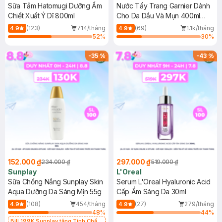
Sữa Tắm Hatomugi Dưỡng Ẩm
Nước Tẩy Trang Garnier Dành
Chiết Xuất Ý Dĩ 800ml
Cho Da Dầu Và Mụn 400ml
(Mới)
(123)
714/tháng
(69)
1.1k/tháng
4.9
4.9
52
%
30
%
-
35
%
-
43
%
152.000 ₫
297.000 ₫
234.000 ₫
519.000 ₫
Sunplay
L'Oreal
Sữa Chống Nắng Sunplay Skin
Serum L'Oreal Hyaluronic Acid
Aqua Dưỡng Da Sáng Mịn 55g
Cấp Ẩm Sáng Da 30ml
(108)
454/tháng
(27)
279/tháng
4.9
4.9
48
%
44
%
Bill 199K Sunplay tặng Tinh Chất