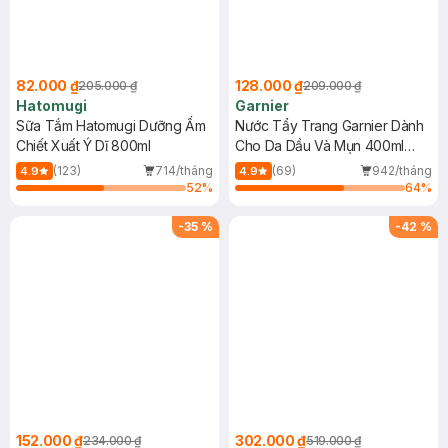
82.000 ₫
128.000 ₫
205.000 ₫
209.000 ₫
Hatomugi
Garnier
Sữa Tắm Hatomugi Dưỡng Ẩm
Nước Tẩy Trang Garnier Dành
Chiết Xuất Ý Dĩ 800ml
Cho Da Dầu Và Mụn 400ml
(Mới)
(123)
714/tháng
(69)
942/tháng
4.9
4.9
52
%
64
%
-
35
%
-
42
%
152.000 ₫
302.000 ₫
234.000 ₫
519.000 ₫