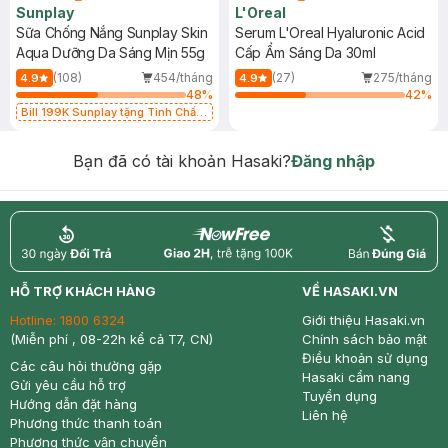
Sunplay
L'Oreal
Sữa Chống Nắng Sunplay Skin
Serum L'Oreal Hyaluronic Acid
Aqua Dưỡng Da Sáng Mịn 55g
Cấp Ẩm Sáng Da 30ml
(108)
454/tháng
(27)
275/tháng
4.9
4.9
48
%
42
%
Bill 199K Sunplay tặng Tinh Chất
Chống Nắng 7g trị giá 30K (SL có
hạn)
Bạn đã có tài khoản Hasaki?
Đăng nhập
return
nowfree
price
HỖ TRỢ KHÁCH HÀNG
VỀ HASAKI.VN
Hotline:
1800 6324
Giới thiệu Hasaki.vn
(Miễn phí , 08-22h kể cả T7, CN)
Chính sách bảo mật
Điều khoản sử dụng
Các câu hỏi thường gặp
Hasaki cẩm nang
Gửi yêu cầu hỗ trợ
Tuyển dụng
Hướng dẫn đặt hàng
Liên hệ
Phương thức thanh toán
Phương thức vận chuyển