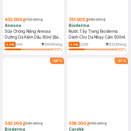
432.000 ₫
351.000 ₫
702.000 ₫
560.000 ₫
Anessa
Bioderma
Sữa Chống Nắng Anessa
Nước Tẩy Trang Bioderma
Dưỡng Da Kiềm Dầu 60ml (Bản
Dành Cho Da Nhạy Cảm 500ml
Mới)
(44)
499/tháng
(228)
832/tháng
4.9
4.9
33
%
32
%
-
39
%
-
31
%
343.000 ₫
338.000 ₫
560.000 ₫
490.000 ₫
Bioderma
CeraVe