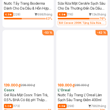
Nước Tẩy Trang Bioderma
Sữa Rửa Mặt CeraVe Sạch Sâu
Dành Cho Da Dầu & Hỗn Hợp
Cho Da Thường Đến Da Dầu
500ml
473ml
(228)
698/tháng
(116)
1.5k/tháng
4.9
4.9
43
%
76
%
Bill Cerave 299K Tặng Sữa Rửa
Mặt Cerave 30ml (SL có hạn)
-
53
%
-
42
%
139.000 ₫
169.000 ₫
298.000 ₫
289.000 ₫
Cosrx
L'Oreal
Gel Rửa Mặt Cosrx Tràm Trà,
Nước Tẩy Trang L'Oreal Làm
0.5% BHA Có Độ pH Thấp
Sạch Sâu Trang Điểm 400ml
150ml
(173)
(298)
786/tháng
5.0
4.8