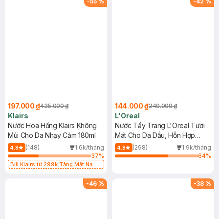
-
55
%
-
42
%
197.000 ₫
144.000 ₫
435.000 ₫
249.000 ₫
Klairs
L'Oreal
Nước Hoa Hồng Klairs Không
Nước Tẩy Trang L'Oreal Tươi
Mùi Cho Da Nhạy Cảm 180ml
Mát Cho Da Dầu, Hỗn Hợp
400ml
(148)
1.6k/tháng
(298)
1.9k/tháng
4.8
4.8
37
%
64
%
Bill Klairs từ 299k Tặng Mặt Nạ
Làm Dịu Da & Kiểm Soát Dầu Nhờn
25ml (SL Có Hạn)
-
46
%
-
38
%