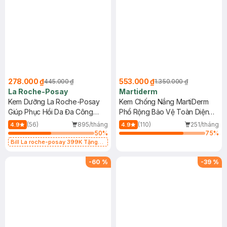
278.000 ₫
553.000 ₫
445.000 ₫
1.350.000 ₫
La Roche-Posay
Martiderm
Kem Dưỡng La Roche-Posay
Kem Chống Nắng MartiDerm
Giúp Phục Hồi Da Đa Công
Phổ Rộng Bảo Vệ Toàn Diện
Dụng 40ml
40ml
(56)
895/tháng
(110)
251/tháng
4.9
4.9
50
%
75
%
Bill La roche-posay 399K Tặng
Gel rửa mặt da dầu nhạy cảm 50ml
(SL có hạn)
-
60
%
-
39
%