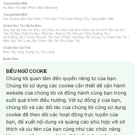
Trang Điểm Mắt
Kẻ Mày
/
Kẻ Mắt
/
Phấn Mắt
/
Mascara
Trang Điểm Môi
Son Dưỡng Môi
/
Son Kem / Tint
/
Son Thỏi
/
Son Bóng
/
Tẩy Trang Mắt / Môi
Chăm Sóc Tóc Và Da Đầu
Dầu Gội Và Dầu Xả
/
Dầu Gội
/
Dầu Xả
/
Dầu Gội Khô
/
Dầu Gội Xả 2in1
/
Bộ Gội Xả
/
Tẩy Tế Bào Chết Da Đầu
/
Mặt Nạ / Kem Ủ Tóc
/
Serum / Dầu Dưỡng Tóc
/
Xịt Dưỡng Tóc
/
Thuốc Nhuộm Tóc
/
Sản Phẩm Tạo Kiểu Tóc
/
Dụng Cụ Chăm Sóc Tóc
/
Máy Sấy Tóc
/
Lược
/
Bộ Chăm Sóc Tóc
/
Phụ Kiện Tóc
Chăm Sóc Cơ Thể
Kem Tẩy Lông
/
Dụng Cụ Tẩy Lông
Nước Hoa
Nước Hoa Nữ
/
Nước Hoa Nam
/
Nước Hoa Cao Cấp
/
Xịt Thơm Toàn Thân
/
Nước Hoa Vùng Kín
Notice about cookies usage
BIỂU NGỮ COOKIE
Chăm Sóc Cá Nhân
Chúng tôi quan tâm đến quyền riêng tư của bạn.
Chống Muỗi
/
Khẩu Trang
/
Máy Massage
/
Mặt Nạ Xông Hơi
/
Nước Rửa Tay
/
Sản Phẩm Chăm Sóc Khác
/
Bàn Chải Đánh Răng
/
Bàn Chải Điện
/
Chúng tôi sử dụng các cookie cần thiết để vận hành
Hỗ Trợ Trắng Răng
/
Kem Đánh Răng
/
Máy Tăm Nước
/
Nước Súc Miệng
/
Tăm / Chỉ Nha Khoa
/
Xịt Thơm Miệng
/
Dung Dịch Vệ Sinh
/
Dưỡng Vùng Kín
/
website của chúng tôi và đồng hành cùng bạn trong
Khăn Ướt Vệ Sinh Vùng Kín
/
Băng Vệ Sinh
/
Tampon
/
Bọt Cạo Râu
/
Dao Cạo Râu
/
Máy Cạo Râu
suốt quá trình điều hướng. Với sự đồng ý của bạn,
Vấn Đề Về Da
chúng tôi và các đối tác của chúng tôi cũng sử dụng
Da Dầu / Lỗ Chân Lông To
/
Da Khô / Mất Nước
/
Da Lão Hóa
/
Da Mụn
/
Da Nhạy Cảm / Kích Ứng
/
Da Xỉn Màu
/
Thâm / Nám / Tàn Nhang
/
cookie để theo dõi các hoạt động trực tuyến của
Quầng Thâm & Bọng Mắt
/
Sẹo
/
Viêm Da Cơ Địa
bạn, đề xuất nội dung và quảng cáo phù hợp với sở
Dụng Cụ / Phụ Kiện Chăm Sóc Da
Chat i
Bông Tẩy Trang
/
Khăn Lau Mặt Khô
/
Dụng Cụ / Máy Rửa Mặt
/
Máy Chăm Sóc Da
/
thích và ưu tiên của bạn cũng như các chức năng
Dụng Cụ Chăm Sóc Khác