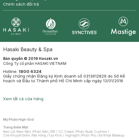
Chính sách đổi trả
Synctives
Clinic
Dermahair
Mastige
Hasaki Beauty & Spa
Bản quyền © 2016 Hasaki.vn
Công Ty cổ phần HASAKI VIETNAM
Hotline:
1800 6324
Giấy chứng nhận Đăng ký Kinh doanh số 0313612829 do Sở Kế
hoạch và Đầu tư Thành phố Hồ Chí Minh cấp ngày 13/01/2016
Xem tất cả cửa hàng
Mỹ Phẩm High-End
Trang Điểm Mặt
Kem Lót
/
Kem Nền
/
Phấn Nền
/
BB / CC Cream
/
Phấn Nước Cushion
/
Che Khuyết Điểm
/
Má Hồng
/
Tạo Khối / Highlight
/
Phấn Phủ
/
Xịt Khoá Makeup