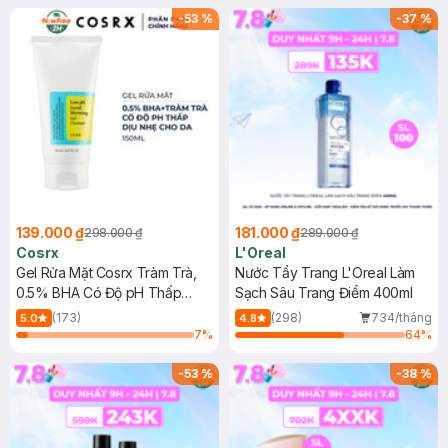
-
53
%
-
37
%
139.000 ₫
181.000 ₫
298.000 ₫
289.000 ₫
Cosrx
L'Oreal
Gel Rửa Mặt Cosrx Tràm Trà,
Nước Tẩy Trang L'Oreal Làm
0.5% BHA Có Độ pH Thấp
Sạch Sâu Trang Điểm 400ml
150ml
(173)
(298)
734/tháng
5.0
4.8
7
%
64
%
-
53
%
-
38
%