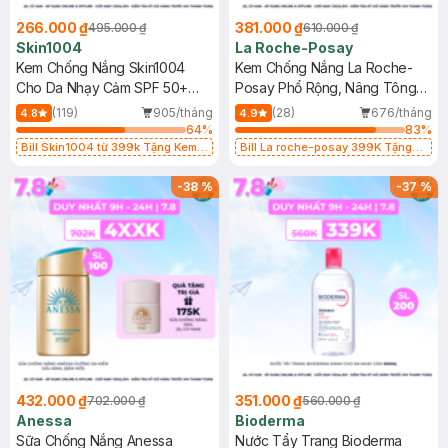
266.000 ₫
381.000 ₫
495.000 ₫
610.000 ₫
Skin1004
La Roche-Posay
Kem Chống Nắng Skin1004
Kem Chống Nắng La Roche-
Cho Da Nhạy Cảm SPF 50+
Posay Phổ Rộng, Nâng Tông
50ml
Kiềm Dầu 50ml
(119)
905/tháng
(28)
676/tháng
4.8
4.9
64
%
83
%
Bill Skin1004 từ 399k Tặng Kem
Bill La roche-posay 399K Tặng
Chống Nắng Cho Da Nhạy Cảm
Gel rửa mặt da dầu nhạy cảm 50ml
SPF 50+ 20ml (SL Có Hạn)
(SL có hạn)
-
38
%
-
37
%
432.000 ₫
351.000 ₫
702.000 ₫
560.000 ₫
Anessa
Bioderma
Sữa Chống Nắng Anessa
Nước Tẩy Trang Bioderma