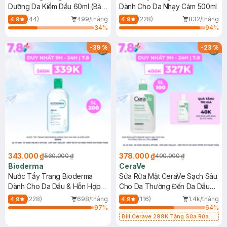
Dưỡng Da Kiềm Dầu 60ml (Bản
Dành Cho Da Nhạy Cảm 500ml
Mới)
(44)
499/tháng
(228)
832/tháng
4.9
4.9
34
%
94
%
-
39
%
-
23
%
343.000 ₫
378.000 ₫
560.000 ₫
490.000 ₫
Bioderma
CeraVe
Nước Tẩy Trang Bioderma
Sữa Rửa Mặt CeraVe Sạch Sâu
Dành Cho Da Dầu & Hỗn Hợp
Cho Da Thường Đến Da Dầu
500ml
473ml
(228)
698/tháng
(116)
1.4k/tháng
4.9
4.9
97
%
64
%
Bill Cerave 299K Tặng Sữa Rửa
Mặt Cerave 30ml (SL có hạn)