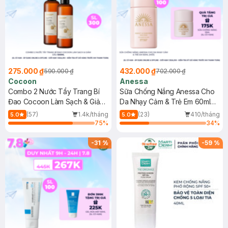
275.000 ₫
432.000 ₫
590.000 ₫
702.000 ₫
Cocoon
Anessa
Combo 2 Nước Tẩy Trang Bí
Sữa Chống Nắng Anessa Cho
Đao Cocoon Làm Sạch & Giảm
Da Nhạy Cảm & Trẻ Em 60ml
Dầu 500ml
(Mới)
(57)
1.4k/tháng
(23)
410/tháng
5.0
5.0
75
%
34
%
-
31
%
-
59
%