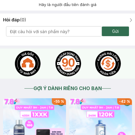
Hãy là người đầu tiên đánh giá
Hỏi đáp
(
0
)
Gửi
GỢI Ý DÀNH RIÊNG CHO BẠN
-
55
%
-
42
%