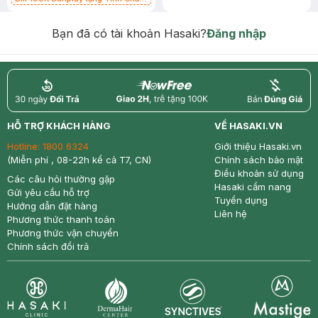
Chống Nắng 7g trị giá 30K (SL có
hạn)
Bạn đã có tài khoản Hasaki?
Đăng nhập
return
nowfree
price
HỖ TRỢ KHÁCH HÀNG
VỀ HASAKI.VN
Hotline:
1800 6324
Giới thiệu Hasaki.vn
(Miễn phí , 08-22h kể cả T7, CN)
Chính sách bảo mật
Điều khoản sử dụng
Các câu hỏi thường gặp
Hasaki cẩm nang
Gửi yêu cầu hỗ trợ
Tuyển dụng
Hướng dẫn đặt hàng
Liên hệ
Phương thức thanh toán
Phương thức vận chuyển
Chính sách đổi trả