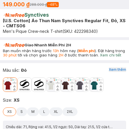
149.000 ₫
288.000 ₫
-
48
%
Synctives
[U.S. Cotton] Áo Thun Nam Synctives Regular Fit, Ðỏ, XS
- CMTS06
Men's Pique Crew-neck T-shirt
(SKU:
422298340
)
Giao Nhanh Miễn Phí 2H
Bạn muốn nhận hàng trước
13h
hôm nay (
Miễn phí
). Đặt hàng trong
30 phút
tới và chọn giao hàng
2H
ở bước thanh toán.
Xem chi tiết
Xem thêm
Màu sắc
:
Đỏ
Size
:
XS
XS
S
M
L
XL
2XL
Chiều dài: 71, Rộng vai: 41.5, 1/2 ngực: 50, Dài tay: 21.5, 1/2 cửa tay: 15.3