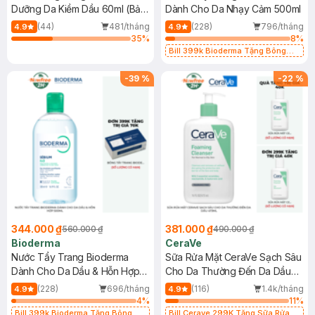
Dưỡng Da Kiềm Dầu 60ml (Bản
Dành Cho Da Nhạy Cảm 500ml
Mới)
(44)
481/tháng
(228)
796/tháng
4.9
4.9
35
%
8
%
Bill 399k Bioderma Tặng Bông
Tẩy Trang Hộp 50 Miếng (SL có
hạn)
-
39
%
-
22
%
344.000 ₫
381.000 ₫
560.000 ₫
490.000 ₫
Bioderma
CeraVe
Nước Tẩy Trang Bioderma
Sữa Rửa Mặt CeraVe Sạch Sâu
Dành Cho Da Dầu & Hỗn Hợp
Cho Da Thường Đến Da Dầu
500ml
473ml
(228)
696/tháng
(116)
1.4k/tháng
4.9
4.9
4
%
11
%
Bill 399k Bioderma Tặng Bông
Bill Cerave 299K Tặng Sữa Rửa