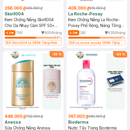
266.000 ₫
406.000 ₫
495.000 ₫
610.000 ₫
Skin1004
La Roche-Posay
Kem Chống Nắng Skin1004
Kem Chống Nắng La Roche-
Cho Da Nhạy Cảm SPF 50+
Posay Phổ Rộng, Nâng Tông
50ml
Kiềm Dầu 50ml
(119)
905/tháng
(28)
635/tháng
4.8
4.9
64
%
64
%
Bill Skin1004 từ 399k Tặng Kem
Bill La roche-posay 399K Tặng
Chống Nắng Cho Da Nhạy Cảm
Gel rửa mặt da dầu nhạy cảm 50ml
SPF 50+ 20ml (SL Có Hạn)
(SL có hạn)
-
36
%
-
34
%
448.000 ₫
367.000 ₫
702.000 ₫
560.000 ₫
Anessa
Bioderma
Sữa Chống Nắng Anessa
Nước Tẩy Trang Bioderma