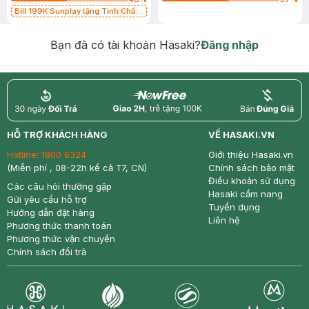
Bill 199K Sunplay tặng Tinh Chất
Chống Nắng 7g trị giá 30K (SL có
hạn)
Bạn đã có tài khoản Hasaki?
Đăng nhập
return
nowfree
price
HỖ TRỢ KHÁCH HÀNG
VỀ HASAKI.VN
Hotline:
1800 6324
Giới thiệu Hasaki.vn
(Miễn phí , 08-22h kể cả T7, CN)
Chính sách bảo mật
Điều khoản sử dụng
Các câu hỏi thường gặp
Hasaki cẩm nang
Gửi yêu cầu hỗ trợ
Tuyển dụng
Hướng dẫn đặt hàng
Liên hệ
Phương thức thanh toán
Phương thức vận chuyển
Chính sách đổi trả