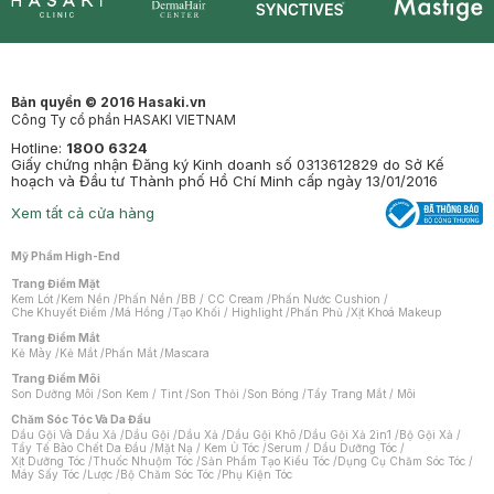
Synctives
Clinic
Dermahair
Mastige
Bản quyền © 2016 Hasaki.vn
Công Ty cổ phần HASAKI VIETNAM
Hotline:
1800 6324
Giấy chứng nhận Đăng ký Kinh doanh số 0313612829 do Sở Kế
hoạch và Đầu tư Thành phố Hồ Chí Minh cấp ngày 13/01/2016
Xem tất cả cửa hàng
Mỹ Phẩm High-End
Trang Điểm Mặt
Kem Lót
/
Kem Nền
/
Phấn Nền
/
BB / CC Cream
/
Phấn Nước Cushion
/
Che Khuyết Điểm
/
Má Hồng
/
Tạo Khối / Highlight
/
Phấn Phủ
/
Xịt Khoá Makeup
Trang Điểm Mắt
Kẻ Mày
/
Kẻ Mắt
/
Phấn Mắt
/
Mascara
Trang Điểm Môi
Son Dưỡng Môi
/
Son Kem / Tint
/
Son Thỏi
/
Son Bóng
/
Tẩy Trang Mắt / Môi
Chăm Sóc Tóc Và Da Đầu
Dầu Gội Và Dầu Xả
/
Dầu Gội
/
Dầu Xả
/
Dầu Gội Khô
/
Dầu Gội Xả 2in1
/
Bộ Gội Xả
/
Tẩy Tế Bào Chết Da Đầu
/
Mặt Nạ / Kem Ủ Tóc
/
Serum / Dầu Dưỡng Tóc
/
Xịt Dưỡng Tóc
/
Thuốc Nhuộm Tóc
/
Sản Phẩm Tạo Kiểu Tóc
/
Dụng Cụ Chăm Sóc Tóc
/
Máy Sấy Tóc
/
Lược
/
Bộ Chăm Sóc Tóc
/
Phụ Kiện Tóc