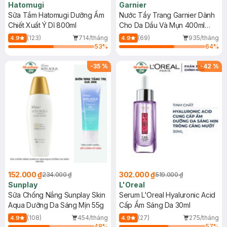
Hatomugi
Garnier
Sữa Tắm Hatomugi Dưỡng Ẩm
Nước Tẩy Trang Garnier Dành
Chiết Xuất Ý Dĩ 800ml
Cho Da Dầu Và Mụn 400ml
(Mới)
(123)
714/tháng
(69)
935/tháng
4.9
4.9
53
%
64
%
-
35
%
-
42
%
152.000 ₫
302.000 ₫
234.000 ₫
519.000 ₫
Sunplay
L'Oreal
Sữa Chống Nắng Sunplay Skin
Serum L'Oreal Hyaluronic Acid
Aqua Dưỡng Da Sáng Mịn 55g
Cấp Ẩm Sáng Da 30ml
(108)
454/tháng
(27)
275/tháng
4.9
4.9
48
%
57
%