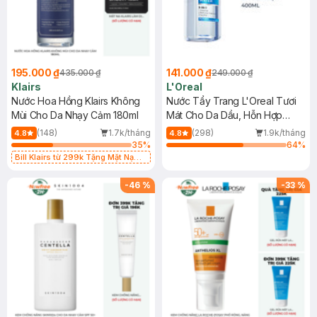
195.000 ₫
141.000 ₫
435.000 ₫
249.000 ₫
Klairs
L'Oreal
Nước Hoa Hồng Klairs Không
Nước Tẩy Trang L'Oreal Tươi
Mùi Cho Da Nhạy Cảm 180ml
Mát Cho Da Dầu, Hỗn Hợp
400ml
(148)
1.7k/tháng
(298)
1.9k/tháng
4.8
4.8
35
%
64
%
Bill Klairs từ 299k Tặng Mặt Nạ
Làm Dịu Da & Kiểm Soát Dầu Nhờn
25ml (SL Có Hạn)
-
46
%
-
33
%