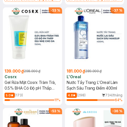
Tẩy Trang Hộp 50 Miếng (SL có
Mặt Cerave 30ml (SL có hạn)
hạn)
-
53
%
-
37
%
139.000 ₫
181.000 ₫
298.000 ₫
289.000 ₫
Cosrx
L'Oreal
Gel Rửa Mặt Cosrx Tràm Trà,
Nước Tẩy Trang L'Oreal Làm
0.5% BHA Có Độ pH Thấp
Sạch Sâu Trang Điểm 400ml
150ml
(173)
(298)
734/tháng
5.0
4.8
11
%
64
%
-
53
%
-
36
%