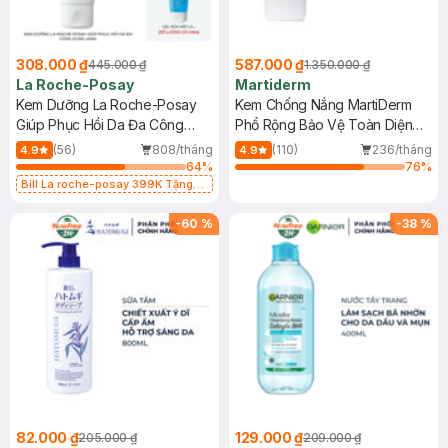
308.000 ₫
587.000 ₫
445.000 ₫
1.350.000 ₫
La Roche-Posay
Martiderm
Kem Dưỡng La Roche-Posay
Kem Chống Nắng MartiDerm
Giúp Phục Hồi Da Đa Công
Phổ Rộng Bảo Vệ Toàn Diện
Dụng 40ml
40ml
(56)
808/tháng
(110)
236/tháng
4.9
4.9
64
%
76
%
Bill La roche-posay 399K Tặng
Gel rửa mặt da dầu nhạy cảm 50ml
(SL có hạn)
-
60
%
-
38
%
82.000 ₫
129.000 ₫
205.000 ₫
209.000 ₫