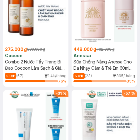
275.000 ₫
448.000 ₫
590.000 ₫
702.000 ₫
Cocoon
Anessa
Combo 2 Nước Tẩy Trang Bí
Sữa Chống Nắng Anessa Cho
Đao Cocoon Làm Sạch & Giảm
Da Nhạy Cảm & Trẻ Em 60ml
Dầu 500ml
(Mới)
(57)
1.4k/tháng
(23)
395/tháng
5.0
5.0
76
%
35
%
-
31
%
-
57
%