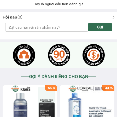
Hãy là người đầu tiên đánh giá
Hỏi đáp
(
0
)
Gửi
GỢI Ý DÀNH RIÊNG CHO BẠN
-
55
%
-
43
%