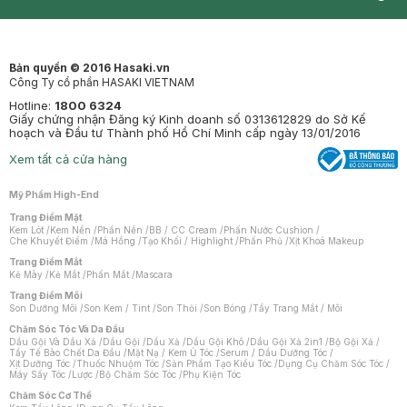
Synctives
Clinic
Dermahair
Mastige
Bản quyền © 2016 Hasaki.vn
Công Ty cổ phần HASAKI VIETNAM
Hotline:
1800 6324
Giấy chứng nhận Đăng ký Kinh doanh số 0313612829 do Sở Kế
hoạch và Đầu tư Thành phố Hồ Chí Minh cấp ngày 13/01/2016
Xem tất cả cửa hàng
Mỹ Phẩm High-End
Trang Điểm Mặt
Kem Lót
/
Kem Nền
/
Phấn Nền
/
BB / CC Cream
/
Phấn Nước Cushion
/
Che Khuyết Điểm
/
Má Hồng
/
Tạo Khối / Highlight
/
Phấn Phủ
/
Xịt Khoá Makeup
Trang Điểm Mắt
Kẻ Mày
/
Kẻ Mắt
/
Phấn Mắt
/
Mascara
Trang Điểm Môi
Son Dưỡng Môi
/
Son Kem / Tint
/
Son Thỏi
/
Son Bóng
/
Tẩy Trang Mắt / Môi
Chăm Sóc Tóc Và Da Đầu
Dầu Gội Và Dầu Xả
/
Dầu Gội
/
Dầu Xả
/
Dầu Gội Khô
/
Dầu Gội Xả 2in1
/
Bộ Gội Xả
/
Tẩy Tế Bào Chết Da Đầu
/
Mặt Nạ / Kem Ủ Tóc
/
Serum / Dầu Dưỡng Tóc
/
Xịt Dưỡng Tóc
/
Thuốc Nhuộm Tóc
/
Sản Phẩm Tạo Kiểu Tóc
/
Dụng Cụ Chăm Sóc Tóc
/
Máy Sấy Tóc
/
Lược
/
Bộ Chăm Sóc Tóc
/
Phụ Kiện Tóc
Chăm Sóc Cơ Thể