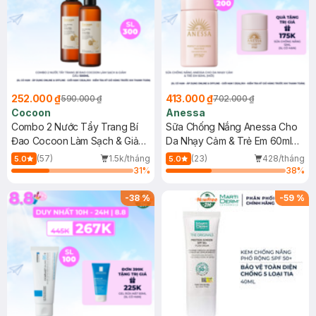
252.000 ₫
413.000 ₫
590.000 ₫
702.000 ₫
Cocoon
Anessa
Combo 2 Nước Tẩy Trang Bí
Sữa Chống Nắng Anessa Cho
Đao Cocoon Làm Sạch & Giảm
Da Nhạy Cảm & Trẻ Em 60ml
Dầu 500ml
(Mới)
(57)
1.5k/tháng
(23)
428/tháng
5.0
5.0
31
%
38
%
-
38
%
-
59
%