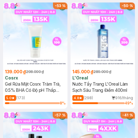
-
53
%
-
50
%
139.000 ₫
145.000 ₫
298.000 ₫
289.000 ₫
Cosrx
L'Oreal
Gel Rửa Mặt Cosrx Tràm Trà,
Nước Tẩy Trang L'Oreal Làm
0.5% BHA Có Độ pH Thấp
Sạch Sâu Trang Điểm 400ml
150ml
(173)
(298)
916/tháng
5.0
4.8
8
%
49
%
-
57
%
-
41
%