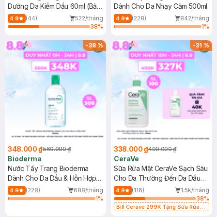
Dưỡng Da Kiềm Dầu 60ml (Bản
Dành Cho Da Nhạy Cảm 500ml
Mới)
(44)
522/tháng
(228)
842/tháng
4.9
4.9
38
%
1
%
-
38
%
-
31
%
348.000 ₫
338.000 ₫
560.000 ₫
490.000 ₫
Bioderma
CeraVe
Nước Tẩy Trang Bioderma
Sữa Rửa Mặt CeraVe Sạch Sâu
Dành Cho Da Dầu & Hỗn Hợp
Cho Da Thường Đến Da Dầu
500ml
473ml
(228)
688/tháng
(116)
1.5k/tháng
4.9
4.9
1
%
38
%
Bill Cerave 299K Tặng Sữa Rửa
Mặt Cerave 30ml (SL có hạn)