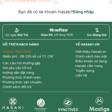
Chống Nắng 7g trị giá 30K (SL có
hạn)
Bạn đã có tài khoản Hasaki?
Đăng nhập
return
nowfree
price
HỖ TRỢ KHÁCH HÀNG
VỀ HASAKI.VN
Hotline:
1800 6324
Giới thiệu Hasaki.vn
(Miễn phí , 08-22h kể cả T7, CN)
Chính sách bảo mật
Điều khoản sử dụng
Các câu hỏi thường gặp
Hasaki cẩm nang
Gửi yêu cầu hỗ trợ
Tuyển dụng
Hướng dẫn đặt hàng
Liên hệ
Phương thức thanh toán
Phương thức vận chuyển
Chính sách đổi trả