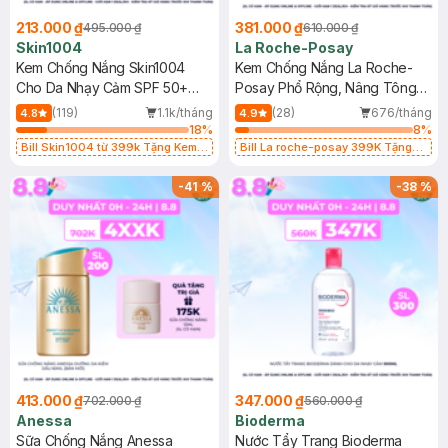
213.000 ₫
381.000 ₫
495.000 ₫
610.000 ₫
Skin1004
La Roche-Posay
Kem Chống Nắng Skin1004
Kem Chống Nắng La Roche-
Cho Da Nhạy Cảm SPF 50+
Posay Phổ Rộng, Nâng Tông
50ml
Kiềm Dầu 50ml
(119)
1.1k/tháng
(28)
676/tháng
4.8
4.9
18
%
8
%
Bill Skin1004 từ 399k Tặng Kem
Bill La roche-posay 399K Tặng
Chống Nắng Cho Da Nhạy Cảm
Gel rửa mặt da dầu nhạy cảm 50ml
SPF 50+ 20ml (SL Có Hạn)
(SL có hạn)
-
41
%
-
38
%
413.000 ₫
347.000 ₫
702.000 ₫
560.000 ₫
Anessa
Bioderma
Sữa Chống Nắng Anessa
Nước Tẩy Trang Bioderma