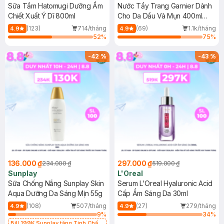
Sữa Tắm Hatomugi Dưỡng Ẩm
Nước Tẩy Trang Garnier Dành
Chiết Xuất Ý Dĩ 800ml
Cho Da Dầu Và Mụn 400ml
(Mới)
(123)
714/tháng
(69)
1.1k/tháng
4.9
4.9
52
%
75
%
-
42
%
-
43
%
136.000 ₫
297.000 ₫
234.000 ₫
519.000 ₫
Sunplay
L'Oreal
Sữa Chống Nắng Sunplay Skin
Serum L'Oreal Hyaluronic Acid
Aqua Dưỡng Da Sáng Mịn 55g
Cấp Ẩm Sáng Da 30ml
(108)
507/tháng
(27)
279/tháng
4.9
4.9
9
%
34
%
Bill 199K Sunplay tặng Tinh Chất