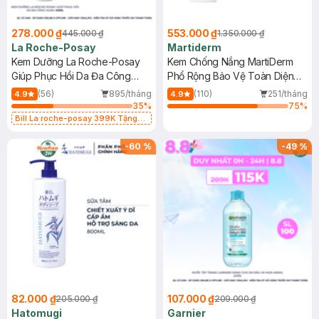
278.000 ₫
553.000 ₫
445.000 ₫
1.350.000 ₫
La Roche-Posay
Martiderm
Kem Dưỡng La Roche-Posay
Kem Chống Nắng MartiDerm
Giúp Phục Hồi Da Đa Công
Phổ Rộng Bảo Vệ Toàn Diện
Dụng 40ml
40ml
(56)
895/tháng
(110)
251/tháng
4.9
4.9
35
%
75
%
Bill La roche-posay 399K Tặng
Gel rửa mặt da dầu nhạy cảm 50ml
(SL có hạn)
-
60
%
-
49
%
82.000 ₫
107.000 ₫
205.000 ₫
209.000 ₫
Hatomugi
Garnier