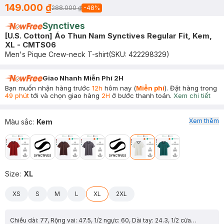
149.000 ₫
288.000 ₫
-
48
%
Synctives
[U.S. Cotton] Áo Thun Nam Synctives Regular Fit, Kem,
XL - CMTS06
Men's Pique Crew-neck T-shirt
(SKU:
422298329
)
Giao Nhanh Miễn Phí 2H
Bạn muốn nhận hàng trước
12h
hôm nay (
Miễn phí
). Đặt hàng trong
49 phút
tới và chọn giao hàng
2H
ở bước thanh toán.
Xem chi tiết
Xem thêm
Màu sắc
:
Kem
Size
:
XL
XS
S
M
L
XL
2XL
Chiều dài: 77, Rộng vai: 47.5, 1/2 ngực: 60, Dài tay: 24.3, 1/2 cửa tay: 18.4