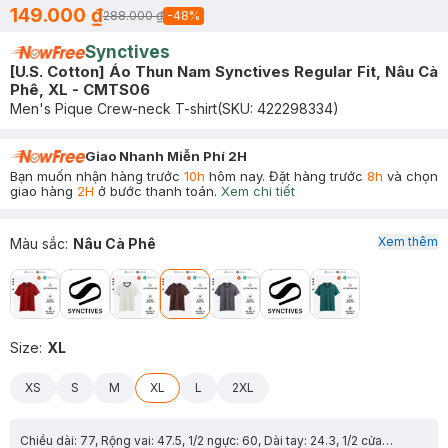
149.000 ₫
288.000 ₫
-
48
%
Synctives
[U.S. Cotton] Áo Thun Nam Synctives Regular Fit, Nâu Cà
Phê, XL - CMTS06
Men's Pique Crew-neck T-shirt
(SKU:
422298334
)
Giao Nhanh Miễn Phí 2H
Bạn muốn nhận hàng trước
10h
hôm nay. Đặt hàng trước
8h
và chọn
giao hàng
2H
ở bước thanh toán.
Xem chi tiết
Xem thêm
Màu sắc
:
Nâu Cà Phê
Size
:
XL
XS
S
M
XL
L
2XL
Chiều dài: 77, Rộng vai: 47.5, 1/2 ngực: 60, Dài tay: 24.3, 1/2 cửa tay: 18.4