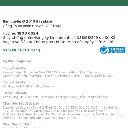
Synctives
Clinic
Dermahair
Mastige
Bản quyền © 2016 Hasaki.vn
Công Ty cổ phần HASAKI VIETNAM
Hotline:
1800 6324
Giấy chứng nhận Đăng ký Kinh doanh số 0313612829 do Sở Kế
hoạch và Đầu tư Thành phố Hồ Chí Minh cấp ngày 13/01/2016
Xem tất cả cửa hàng
Mỹ Phẩm High-End
Trang Điểm Mặt
Kem Lót
/
Kem Nền
/
Phấn Nền
/
BB / CC Cream
/
Phấn Nước Cushion
/
Che Khuyết Điểm
/
Má Hồng
/
Tạo Khối / Highlight
/
Phấn Phủ
/
Xịt Khoá Makeup
Trang Điểm Mắt
Kẻ Mày
/
Kẻ Mắt
/
Phấn Mắt
/
Mascara
Trang Điểm Môi
Son Dưỡng Môi
/
Son Kem / Tint
/
Son Thỏi
/
Son Bóng
/
Tẩy Trang Mắt / Môi
Chăm Sóc Tóc Và Da Đầu
Dầu Gội Và Dầu Xả
/
Dầu Gội
/
Dầu Xả
/
Dầu Gội Khô
/
Dầu Gội Xả 2in1
/
Bộ Gội Xả
/
Tẩy Tế Bào Chết Da Đầu
/
Mặt Nạ / Kem Ủ Tóc
/
Serum / Dầu Dưỡng Tóc
/
Xịt Dưỡng Tóc
/
Thuốc Nhuộm Tóc
/
Sản Phẩm Tạo Kiểu Tóc
/
Dụng Cụ Chăm Sóc Tóc
/
Máy Sấy Tóc
/
Lược
/
Bộ Chăm Sóc Tóc
/
Phụ Kiện Tóc
Chăm Sóc Cơ Thể