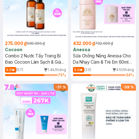
275.000 ₫
432.000 ₫
590.000 ₫
702.000 ₫
Cocoon
Anessa
Combo 2 Nước Tẩy Trang Bí
Sữa Chống Nắng Anessa Cho
Đao Cocoon Làm Sạch & Giảm
Da Nhạy Cảm & Trẻ Em 60ml
Dầu 500ml
(Mới)
(57)
1.4k/tháng
(23)
410/tháng
5.0
5.0
75
%
34
%
-
31
%
-
59
%