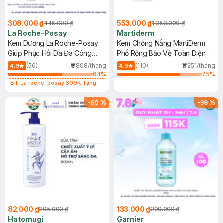
308.000 ₫
553.000 ₫
445.000 ₫
1.350.000 ₫
La Roche-Posay
Martiderm
Kem Dưỡng La Roche-Posay
Kem Chống Nắng MartiDerm
Giúp Phục Hồi Da Đa Công
Phổ Rộng Bảo Vệ Toàn Diện
Dụng 40ml
40ml
(56)
808/tháng
(110)
251/tháng
4.9
4.9
64
%
75
%
Bill La roche-posay 399K Tặng
Gel rửa mặt da dầu nhạy cảm 50ml
(SL có hạn)
-
60
%
-
36
%
82.000 ₫
133.000 ₫
205.000 ₫
209.000 ₫
Hatomugi
Garnier