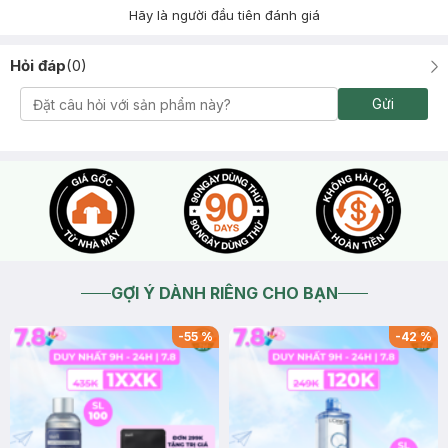
Hãy là người đầu tiên đánh giá
Hỏi đáp
(
0
)
Gửi
GỢI Ý DÀNH RIÊNG CHO BẠN
-
55
%
-
42
%