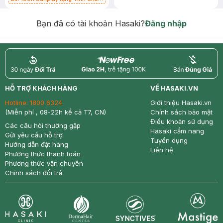
Chống Nắng 7g trị giá 30K (SL có
hạn)
Bạn đã có tài khoản Hasaki?
Đăng nhập
return
nowfree
price
HỖ TRỢ KHÁCH HÀNG
VỀ HASAKI.VN
Hotline:
1800 6324
Giới thiệu Hasaki.vn
(Miễn phí , 08-22h kể cả T7, CN)
Chính sách bảo mật
Điều khoản sử dụng
Các câu hỏi thường gặp
Hasaki cẩm nang
Gửi yêu cầu hỗ trợ
Tuyển dụng
Hướng dẫn đặt hàng
Liên hệ
Phương thức thanh toán
Phương thức vận chuyển
Chính sách đổi trả