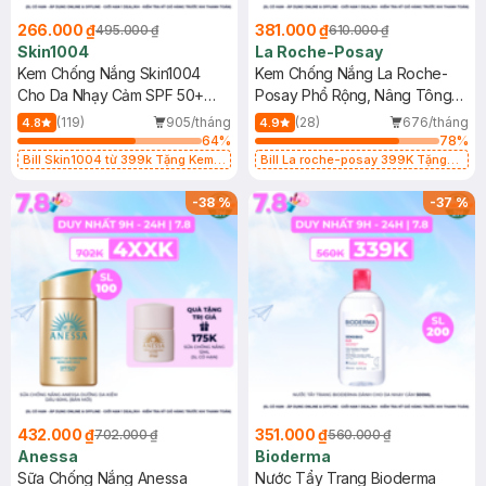
266.000 ₫
381.000 ₫
495.000 ₫
610.000 ₫
Skin1004
La Roche-Posay
Kem Chống Nắng Skin1004
Kem Chống Nắng La Roche-
Cho Da Nhạy Cảm SPF 50+
Posay Phổ Rộng, Nâng Tông
50ml
Kiềm Dầu 50ml
(119)
905/tháng
(28)
676/tháng
4.8
4.9
64
%
78
%
Bill Skin1004 từ 399k Tặng Kem
Bill La roche-posay 399K Tặng
Chống Nắng Cho Da Nhạy Cảm
Gel rửa mặt da dầu nhạy cảm 50ml
SPF 50+ 20ml (SL Có Hạn)
(SL có hạn)
-
38
%
-
37
%
432.000 ₫
351.000 ₫
702.000 ₫
560.000 ₫
Anessa
Bioderma
Sữa Chống Nắng Anessa
Nước Tẩy Trang Bioderma