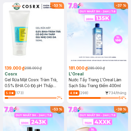
-
53
%
-
37
%
139.000 ₫
181.000 ₫
298.000 ₫
289.000 ₫
Cosrx
L'Oreal
Gel Rửa Mặt Cosrx Tràm Trà,
Nước Tẩy Trang L'Oreal Làm
0.5% BHA Có Độ pH Thấp
Sạch Sâu Trang Điểm 400ml
150ml
(173)
(298)
734/tháng
5.0
4.8
7
%
64
%
-
53
%
-
38
%