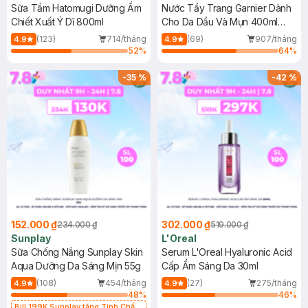
Sữa Tắm Hatomugi Dưỡng Ẩm
Nước Tẩy Trang Garnier Dành
Chiết Xuất Ý Dĩ 800ml
Cho Da Dầu Và Mụn 400ml
(Mới)
(123)
714/tháng
(69)
907/tháng
4.9
4.9
52
%
64
%
-
35
%
-
42
%
152.000 ₫
302.000 ₫
234.000 ₫
519.000 ₫
Sunplay
L'Oreal
Sữa Chống Nắng Sunplay Skin
Serum L'Oreal Hyaluronic Acid
Aqua Dưỡng Da Sáng Mịn 55g
Cấp Ẩm Sáng Da 30ml
(108)
454/tháng
(27)
275/tháng
4.9
4.9
48
%
46
%
Bill 199K Sunplay tặng Tinh Chất