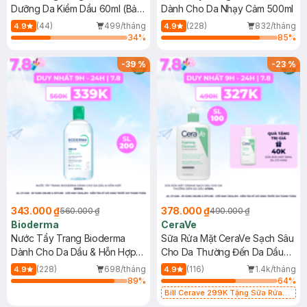
Dưỡng Da Kiềm Dầu 60ml (Bản
Dành Cho Da Nhạy Cảm 500ml
Mới)
(44)
499/tháng
(228)
832/tháng
4.9
4.9
34
%
85
%
-
39
%
-
23
%
343.000 ₫
378.000 ₫
560.000 ₫
490.000 ₫
Bioderma
CeraVe
Nước Tẩy Trang Bioderma
Sữa Rửa Mặt CeraVe Sạch Sâu
Dành Cho Da Dầu & Hỗn Hợp
Cho Da Thường Đến Da Dầu
500ml
473ml
(228)
698/tháng
(116)
1.4k/tháng
4.9
4.9
89
%
64
%
Bill Cerave 299K Tặng Sữa Rửa
Mặt Cerave 30ml (SL có hạn)