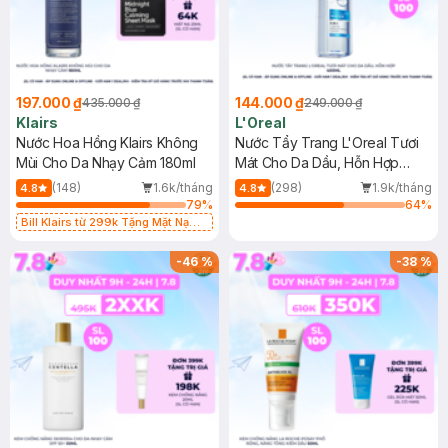
197.000 ₫
144.000 ₫
435.000 ₫
249.000 ₫
Klairs
L'Oreal
Nước Hoa Hồng Klairs Không
Nước Tẩy Trang L'Oreal Tươi
Mùi Cho Da Nhạy Cảm 180ml
Mát Cho Da Dầu, Hỗn Hợp
400ml
(148)
1.6k/tháng
(298)
1.9k/tháng
4.8
4.8
79
%
64
%
Bill Klairs từ 299k Tặng Mặt Nạ
Làm Dịu Da & Kiểm Soát Dầu Nhờn
25ml (SL Có Hạn)
-
46
%
-
38
%