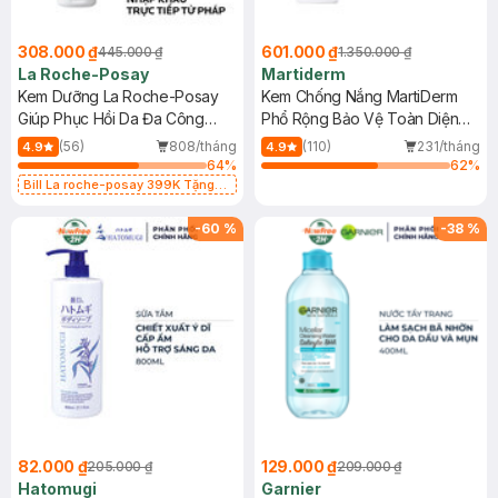
308.000 ₫
601.000 ₫
445.000 ₫
1.350.000 ₫
La Roche-Posay
Martiderm
Kem Dưỡng La Roche-Posay
Kem Chống Nắng MartiDerm
Giúp Phục Hồi Da Đa Công
Phổ Rộng Bảo Vệ Toàn Diện
Dụng 40ml
40ml
(56)
808/tháng
(110)
231/tháng
4.9
4.9
64
%
62
%
Bill La roche-posay 399K Tặng
Gel rửa mặt da dầu nhạy cảm 50ml
(SL có hạn)
-
60
%
-
38
%
82.000 ₫
129.000 ₫
205.000 ₫
209.000 ₫
Hatomugi
Garnier