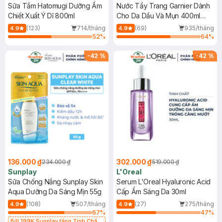
Sữa Tắm Hatomugi Dưỡng Ẩm
Nước Tẩy Trang Garnier Dành
Chiết Xuất Ý Dĩ 800ml
Cho Da Dầu Và Mụn 400ml
(Mới)
(123)
714/tháng
(69)
935/tháng
4.9
4.9
52
%
64
%
-
42
%
-
42
%
136.000 ₫
302.000 ₫
234.000 ₫
519.000 ₫
Sunplay
L'Oreal
Sữa Chống Nắng Sunplay Skin
Serum L'Oreal Hyaluronic Acid
Aqua Dưỡng Da Sáng Mịn 55g
Cấp Ẩm Sáng Da 30ml
(108)
507/tháng
(27)
275/tháng
4.9
4.9
67
%
47
%
Bill 199K Sunplay tặng Tinh Chất