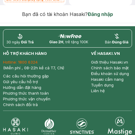
Chống Nắng 7g trị giá 30K (SL có
hạn)
Bạn đã có tài khoản Hasaki?
Đăng nhập
return
nowfree
price
HỖ TRỢ KHÁCH HÀNG
VỀ HASAKI.VN
Hotline:
1800 6324
Giới thiệu Hasaki.vn
(Miễn phí , 08-22h kể cả T7, CN)
Chính sách bảo mật
Điều khoản sử dụng
Các câu hỏi thường gặp
Hasaki cẩm nang
Gửi yêu cầu hỗ trợ
Tuyển dụng
Hướng dẫn đặt hàng
Liên hệ
Phương thức thanh toán
Phương thức vận chuyển
Chính sách đổi trả