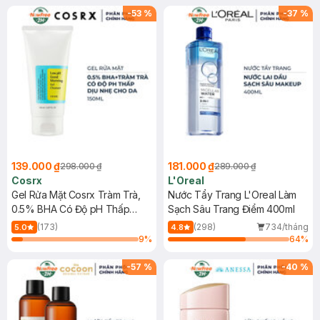
-
53
%
-
37
%
139.000 ₫
181.000 ₫
298.000 ₫
289.000 ₫
Cosrx
L'Oreal
Gel Rửa Mặt Cosrx Tràm Trà,
Nước Tẩy Trang L'Oreal Làm
0.5% BHA Có Độ pH Thấp
Sạch Sâu Trang Điểm 400ml
150ml
(173)
(298)
734/tháng
5.0
4.8
9
%
64
%
-
57
%
-
40
%