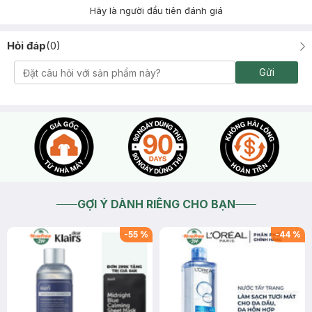
Hãy là người đầu tiên đánh giá
Hỏi đáp
(
0
)
Gửi
GỢI Ý DÀNH RIÊNG CHO BẠN
-
55
%
-
44
%