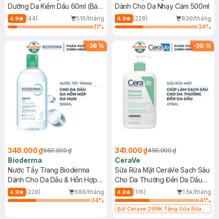
Dưỡng Da Kiềm Dầu 60ml (Bản
Dành Cho Da Nhạy Cảm 500ml
Mới)
(44)
516/tháng
(228)
839/tháng
4.9
4.9
11
%
34
%
-
38
%
-
30
%
348.000 ₫
341.000 ₫
560.000 ₫
490.000 ₫
Bioderma
CeraVe
Nước Tẩy Trang Bioderma
Sữa Rửa Mặt CeraVe Sạch Sâu
Dành Cho Da Dầu & Hỗn Hợp
Cho Da Thường Đến Da Dầu
500ml
473ml
(228)
688/tháng
(116)
1.5k/tháng
4.9
4.9
34
%
41
%
Bill Cerave 299K Tặng Sữa Rửa
Mặt Cerave 30ml (SL có hạn)