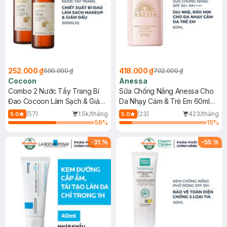
252.000 ₫
418.000 ₫
590.000 ₫
702.000 ₫
Cocoon
Anessa
Combo 2 Nước Tẩy Trang Bí
Sữa Chống Nắng Anessa Cho
Đao Cocoon Làm Sạch & Giảm
Da Nhạy Cảm & Trẻ Em 60ml
Dầu 500ml
(Mới)
(57)
1.5k/tháng
(23)
423/tháng
5.0
5.0
56
%
15
%
-
31
%
-
55
%