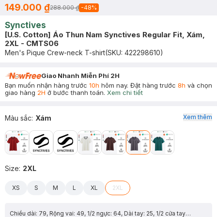
149.000 ₫
288.000 ₫
-
48
%
Synctives
[U.S. Cotton] Áo Thun Nam Synctives Regular Fit, Xám,
2XL - CMTS06
Men's Pique Crew-neck T-shirt
(SKU:
422298610
)
Giao Nhanh Miễn Phí 2H
Bạn muốn nhận hàng trước
10h
hôm nay. Đặt hàng trước
8h
và chọn
giao hàng
2H
ở bước thanh toán.
Xem chi tiết
Xem thêm
Màu sắc
:
Xám
Size
:
2XL
XS
S
M
L
XL
2XL
Chiều dài: 79, Rộng vai: 49, 1/2 ngực: 64, Dài tay: 25, 1/2 cửa tay: 19.4