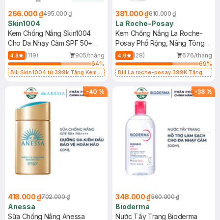
266.000 ₫
381.000 ₫
495.000 ₫
610.000 ₫
Skin1004
La Roche-Posay
Kem Chống Nắng Skin1004
Kem Chống Nắng La Roche-
Cho Da Nhạy Cảm SPF 50+
Posay Phổ Rộng, Nâng Tông
50ml
Kiềm Dầu 50ml
(119)
905/tháng
(28)
676/tháng
4.8
4.9
64
%
69
%
Bill Skin1004 từ 399k Tặng Kem
Bill La roche-posay 399K Tặng
Chống Nắng Cho Da Nhạy Cảm
Gel rửa mặt da dầu nhạy cảm 50ml
SPF 50+ 20ml (SL Có Hạn)
(SL có hạn)
-
40
%
-
38
%
418.000 ₫
348.000 ₫
702.000 ₫
560.000 ₫
Anessa
Bioderma
Sữa Chống Nắng Anessa
Nước Tẩy Trang Bioderma