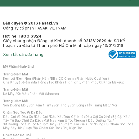
Synctives
Clinic
Dermahair
Mastige
Bản quyền © 2016 Hasaki.vn
Công Ty cổ phần HASAKI VIETNAM
Hotline:
1800 6324
Giấy chứng nhận Đăng ký Kinh doanh số 0313612829 do Sở Kế
hoạch và Đầu tư Thành phố Hồ Chí Minh cấp ngày 13/01/2016
Xem tất cả cửa hàng
Mỹ Phẩm High-End
Trang Điểm Mặt
Kem Lót
/
Kem Nền
/
Phấn Nền
/
BB / CC Cream
/
Phấn Nước Cushion
/
Che Khuyết Điểm
/
Má Hồng
/
Tạo Khối / Highlight
/
Phấn Phủ
/
Xịt Khoá Makeup
Trang Điểm Mắt
Kẻ Mày
/
Kẻ Mắt
/
Phấn Mắt
/
Mascara
Trang Điểm Môi
Son Dưỡng Môi
/
Son Kem / Tint
/
Son Thỏi
/
Son Bóng
/
Tẩy Trang Mắt / Môi
Chăm Sóc Tóc Và Da Đầu
Dầu Gội Và Dầu Xả
/
Dầu Gội
/
Dầu Xả
/
Dầu Gội Khô
/
Dầu Gội Xả 2in1
/
Bộ Gội Xả
/
Tẩy Tế Bào Chết Da Đầu
/
Mặt Nạ / Kem Ủ Tóc
/
Serum / Dầu Dưỡng Tóc
/
Xịt Dưỡng Tóc
/
Thuốc Nhuộm Tóc
/
Sản Phẩm Tạo Kiểu Tóc
/
Dụng Cụ Chăm Sóc Tóc
/
Máy Sấy Tóc
/
Lược
/
Bộ Chăm Sóc Tóc
/
Phụ Kiện Tóc
Chăm Sóc Cơ Thể