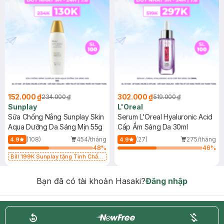
152.000 ₫
302.000 ₫
234.000 ₫
519.000 ₫
Sunplay
L'Oreal
Sữa Chống Nắng Sunplay Skin
Serum L'Oreal Hyaluronic Acid
Aqua Dưỡng Da Sáng Mịn 55g
Cấp Ẩm Sáng Da 30ml
(108)
454/tháng
(27)
275/tháng
4.9
4.9
48
%
46
%
Bill 199K Sunplay tặng Tinh Chất
Chống Nắng 7g trị giá 30K (SL có
hạn)
Bạn đã có tài khoản Hasaki?
Đăng nhập