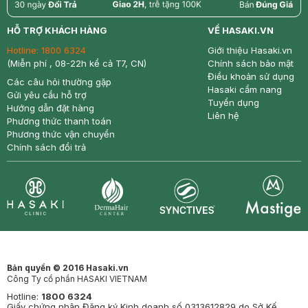
return
nowfree
price
HỖ TRỢ KHÁCH HÀNG
VỀ HASAKI.VN
Hotline:
1800 6324
Giới thiệu Hasaki.vn
(Miễn phí , 08-22h kể cả T7, CN)
Chính sách bảo mật
Điều khoản sử dụng
Các câu hỏi thường gặp
Hasaki cẩm nang
Gửi yêu cầu hỗ trợ
Tuyển dụng
Hướng dẫn đặt hàng
Liên hệ
Phương thức thanh toán
Phương thức vận chuyển
Chính sách đổi trả
Synctives
Clinic
Dermahair
Mastige
Bản quyền © 2016 Hasaki.vn
Công Ty cổ phần HASAKI VIETNAM
Hotline:
1800 6324
Giấy chứng nhận Đăng ký Kinh doanh số 0313612829 do Sở Kế