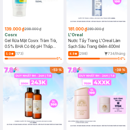
139.000 ₫
181.000 ₫
298.000 ₫
289.000 ₫
Cosrx
L'Oreal
Gel Rửa Mặt Cosrx Tràm Trà,
Nước Tẩy Trang L'Oreal Làm
0.5% BHA Có Độ pH Thấp
Sạch Sâu Trang Điểm 400ml
150ml
(173)
(298)
734/tháng
5.0
4.8
6
%
64
%
-
53
%
-
38
%