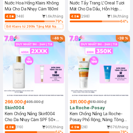
Nước Hoa Hồng Klairs Không
Nước Tẩy Trang L'Oreal Tươi
Mùi Cho Da Nhạy Cảm 180ml
Mát Cho Da Dầu, Hỗn Hợp
400ml
(148)
1.6k/tháng
(298)
1.9k/tháng
4.8
4.8
79
%
64
%
Bill Klairs từ 299k Tặng Mặt Nạ
Làm Dịu Da & Kiểm Soát Dầu Nhờn
25ml (SL Có Hạn)
-
46
%
-
38
%
266.000 ₫
381.000 ₫
495.000 ₫
610.000 ₫
Skin1004
La Roche-Posay
Kem Chống Nắng Skin1004
Kem Chống Nắng La Roche-
Cho Da Nhạy Cảm SPF 50+
Posay Phổ Rộng, Nâng Tông
50ml
Kiềm Dầu 50ml
(119)
905/tháng
(28)
676/tháng
4.8
4.9
64
%
78
%