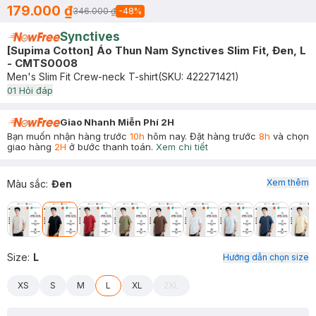
179.000 ₫
346.000 ₫
-
48
%
Synctives
[Supima Cotton] Áo Thun Nam Synctives Slim Fit, Đen, L
- CMTS0008
Men's Slim Fit Crew-neck T-shirt
(SKU:
422271421
)
0
1
Hỏi đáp
Giao Nhanh Miễn Phí 2H
Bạn muốn nhận hàng trước
10h
hôm nay. Đặt hàng trước
8h
và chọn
giao hàng
2H
ở bước thanh toán.
Xem chi tiết
Xem thêm
Màu sắc
:
Đen
Size
:
L
Hướng dẫn chọn size
XS
S
M
L
XL
2XL