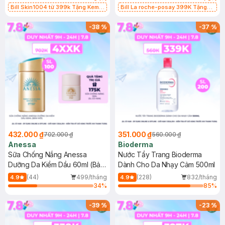
Bill Skin1004 từ 399k Tặng Kem
Bill La roche-posay 399K Tặng
Chống Nắng Cho Da Nhạy Cảm
Gel rửa mặt da dầu nhạy cảm 50ml
SPF 50+ 20ml (SL Có Hạn)
(SL có hạn)
-
38
%
-
37
%
432.000 ₫
351.000 ₫
702.000 ₫
560.000 ₫
Anessa
Bioderma
Sữa Chống Nắng Anessa
Nước Tẩy Trang Bioderma
Dưỡng Da Kiềm Dầu 60ml (Bản
Dành Cho Da Nhạy Cảm 500ml
Mới)
(44)
499/tháng
(228)
832/tháng
4.9
4.9
34
%
85
%
-
39
%
-
23
%