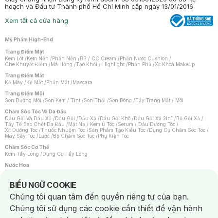
hoạch và Đầu tư Thành phố Hồ Chí Minh cấp ngày 13/01/2016
Xem tất cả cửa hàng
Mỹ Phẩm High-End
Trang Điểm Mặt
Kem Lót
/
Kem Nền
/
Phấn Nền
/
BB / CC Cream
/
Phấn Nước Cushion
/
Che Khuyết Điểm
/
Má Hồng
/
Tạo Khối / Highlight
/
Phấn Phủ
/
Xịt Khoá Makeup
Trang Điểm Mắt
Kẻ Mày
/
Kẻ Mắt
/
Phấn Mắt
/
Mascara
Trang Điểm Môi
Son Dưỡng Môi
/
Son Kem / Tint
/
Son Thỏi
/
Son Bóng
/
Tẩy Trang Mắt / Môi
Chăm Sóc Tóc Và Da Đầu
Dầu Gội Và Dầu Xả
/
Dầu Gội
/
Dầu Xả
/
Dầu Gội Khô
/
Dầu Gội Xả 2in1
/
Bộ Gội Xả
/
Tẩy Tế Bào Chết Da Đầu
/
Mặt Nạ / Kem Ủ Tóc
/
Serum / Dầu Dưỡng Tóc
/
Xịt Dưỡng Tóc
/
Thuốc Nhuộm Tóc
/
Sản Phẩm Tạo Kiểu Tóc
/
Dụng Cụ Chăm Sóc Tóc
/
Máy Sấy Tóc
/
Lược
/
Bộ Chăm Sóc Tóc
/
Phụ Kiện Tóc
Chăm Sóc Cơ Thể
Kem Tẩy Lông
/
Dụng Cụ Tẩy Lông
Nước Hoa
Nước Hoa Nữ
/
Nước Hoa Nam
/
Nước Hoa Cao Cấp
/
Xịt Thơm Toàn Thân
/
Nước Hoa Vùng Kín
Notice about cookies usage
BIỂU NGỮ COOKIE
Chăm Sóc Cá Nhân
Chúng tôi quan tâm đến quyền riêng tư của bạn.
Chống Muỗi
/
Khẩu Trang
/
Máy Massage
/
Mặt Nạ Xông Hơi
/
Nước Rửa Tay
/
Sản Phẩm Chăm Sóc Khác
/
Bàn Chải Đánh Răng
/
Bàn Chải Điện
/
Chúng tôi sử dụng các cookie cần thiết để vận hành
Hỗ Trợ Trắng Răng
/
Kem Đánh Răng
/
Máy Tăm Nước
/
Nước Súc Miệng
/
Tăm / Chỉ Nha Khoa
/
Xịt Thơm Miệng
/
Dung Dịch Vệ Sinh
/
Dưỡng Vùng Kín
/