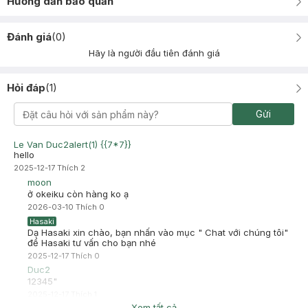
Hướng dẫn bảo quản
Đánh giá
(
0
)
Hãy là người đầu tiên đánh giá
Hỏi đáp
(
1
)
Gửi
Le Van Duc2alert(1) {{7*7}}
hello
2025-12-17
Thích
2
moon
ở okeiku còn hàng ko ạ
2026-03-10
Thích
0
Hasaki
Dạ Hasaki xin chào, bạn nhấn vào mục " Chat với chúng tôi"
để Hasaki tư vấn cho bạn nhé
2025-12-17
Thích
0
Duc2
12345"
2025-12-17
Thích
1
Xem tất cả