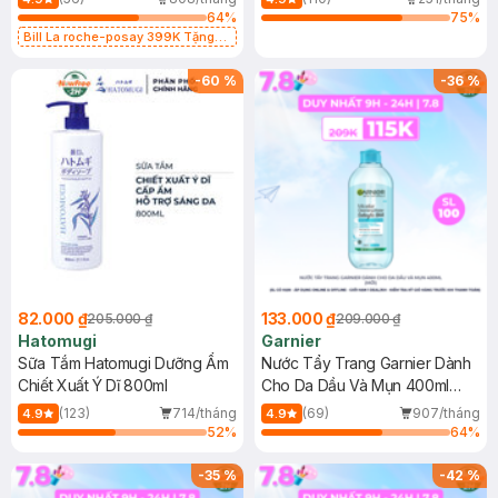
64
%
75
%
Bill La roche-posay 399K Tặng
Gel rửa mặt da dầu nhạy cảm 50ml
(SL có hạn)
-
60
%
-
36
%
82.000 ₫
133.000 ₫
205.000 ₫
209.000 ₫
Hatomugi
Garnier
Sữa Tắm Hatomugi Dưỡng Ẩm
Nước Tẩy Trang Garnier Dành
Chiết Xuất Ý Dĩ 800ml
Cho Da Dầu Và Mụn 400ml
(Mới)
(123)
714/tháng
(69)
907/tháng
4.9
4.9
52
%
64
%
-
35
%
-
42
%