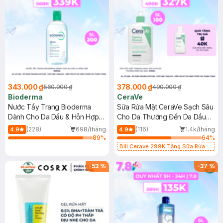
343.000 ₫
378.000 ₫
560.000 ₫
490.000 ₫
Bioderma
CeraVe
Nước Tẩy Trang Bioderma
Sữa Rửa Mặt CeraVe Sạch Sâu
Dành Cho Da Dầu & Hỗn Hợp
Cho Da Thường Đến Da Dầu
500ml
473ml
(228)
698/tháng
(116)
1.4k/tháng
4.9
4.9
89
%
64
%
Bill Cerave 299K Tặng Sữa Rửa
Mặt Cerave 30ml (SL có hạn)
-
53
%
-
37
%