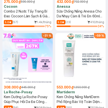
275.000 ₫
432.000 ₫
590.000 ₫
702.000 ₫
Cocoon
Anessa
Combo 2 Nước Tẩy Trang Bí
Sữa Chống Nắng Anessa Cho
Đao Cocoon Làm Sạch & Giảm
Da Nhạy Cảm & Trẻ Em 60ml
Dầu 500ml
(Mới)
(57)
1.4k/tháng
(23)
410/tháng
5.0
5.0
75
%
34
%
-
31
%
-
59
%
308.000 ₫
553.000 ₫
445.000 ₫
1.350.000 ₫
La Roche-Posay
Martiderm
Kem Dưỡng La Roche-Posay
Kem Chống Nắng MartiDerm
Giúp Phục Hồi Da Đa Công
Phổ Rộng Bảo Vệ Toàn Diện
Dụng 40ml
40ml
(56)
808/tháng
(110)
251/tháng
4.9
4.9