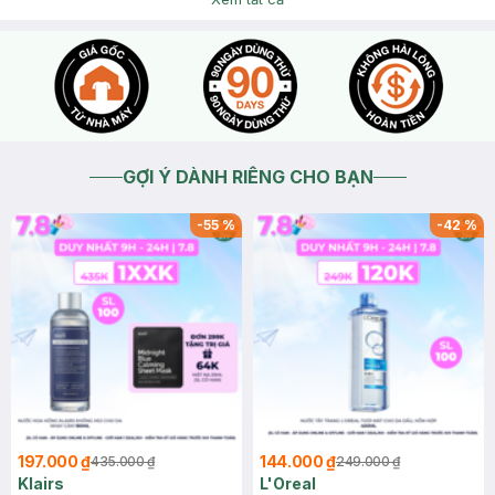
GỢI Ý DÀNH RIÊNG CHO BẠN
-
55
%
-
42
%
197.000 ₫
144.000 ₫
435.000 ₫
249.000 ₫
Klairs
L'Oreal