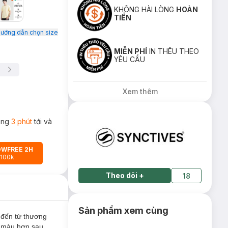
KHÔNG HÀI LÒNG
HOÀN
TIỀN
ướng dẫn chọn size
MIỄN PHÍ
IN THÊU THEO
YÊU CẦU
Xem thêm
rong
3 phút
tới và
OWFREE 2H
 100k
Theo dõi
+
18
Sản phẩm xem cùng
đến từ thương
n màu hơn sau