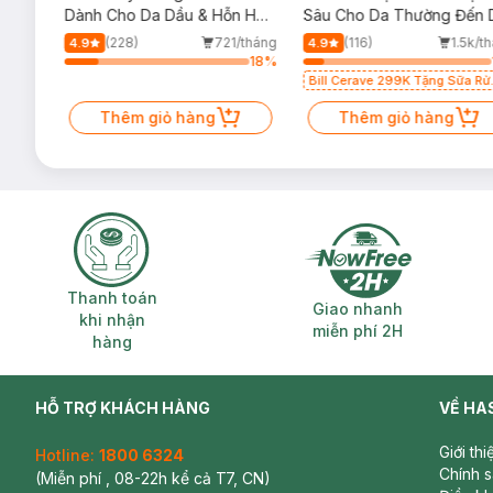
m
Dành Cho Da Dầu & Hỗn Hợp
Sâu Cho Da Thường Đến 
500ml
Dầu 473ml
/tháng
(228)
721/tháng
(116)
1.5k/t
4.9
4.9
16
%
18
%
Bill Cerave 299K Tặng Sữa Rử
Mặt Cerave 30ml (SL có hạn)
Thêm giỏ hàng
Thêm giỏ hàng
Thanh toán khi nhận hàng
Giao nhanh miễ
Thanh toán
Giao nhanh
khi nhận
miễn phí 2H
hàng
HỖ TRỢ KHÁCH HÀNG
VỀ HA
Giới th
Hotline:
1800 6324
Chính 
(Miễn phí , 08-22h kể cả T7, CN)