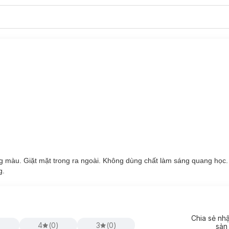
ng màu. Giặt mặt trong ra ngoài. Không dùng chất làm sáng quang học
g.
Chia sẻ nh
)
4
(
0
)
3
(
0
)
sản