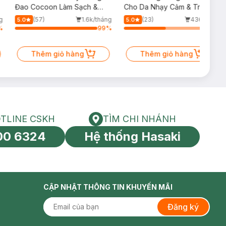
Đao Cocoon Làm Sạch &
Cho Da Nhạy Cảm & Trẻ Em
Giảm Dầu 500ml
60ml (Mới)
g
(57)
1.6k/tháng
(23)
436/tháng
5.0
5.0
%
99
%
50
%
Thêm giỏ hàng
Thêm giỏ hàng
TLINE CSKH
TÌM CHI NHÁNH
HOTLINE CSKH
Tìm chi nhánh
00 6324
Hệ thống Hasaki
tín toàn cầu
CẬP NHẬT THÔNG TIN KHUYẾN MÃI
Đăng ký