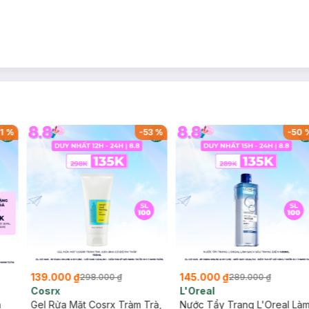
1
%
-
53
%
-
50
139.000 ₫
145.000 ₫
298.000 ₫
289.000 ₫
Cosrx
L'Oreal
h
Gel Rửa Mặt Cosrx Tràm Trà,
Nước Tẩy Trang L'Oreal Là