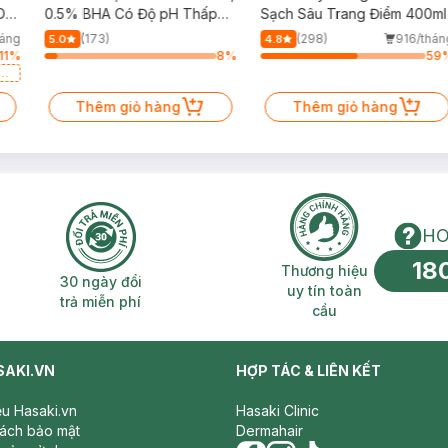
Da
0.5% BHA Có Độ pH Thấp
Sạch Sâu Trang Điểm 400ml
150ml
háng
(173)
(298)
916/thán
5.0
4.8
11
%
8
%
59
a
Thêm giỏ hàng
Thêm giỏ hàng
HO
18
n phí 2H
30 ngày đổi trả miễn phí
Thương hiệu uy 
Thương hiệu
30 ngày đổi
uy tín toàn
trả miễn phí
cầu
SAKI.VN
HỢP TÁC & LIÊN KẾT
iệu Hasaki.vn
Hasaki Clinic
sách bảo mật
Dermahair