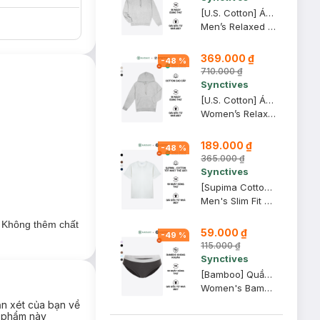
[U.S. Cotton] Áo Hoodie Nam Synctives Relaxed Fit, Xám Melange Nhạt, 2XL - CMHO0007
Men’s Relaxed Fit Hoodie
369.000 ₫
-
48
%
710.000 ₫
Synctives
[U.S. Cotton] Áo Hoodie Nữ Synctives Relaxed Fit, Xám Melange Nhạt, XL - CWHO0011
Women’s Relaxed Fit Hoodie
189.000 ₫
-
48
%
365.000 ₫
Synctives
[Supima Cotton] Áo Thun Nam Synctives Slim Fit, Trắng, XS - CMTS0029
Men's Slim Fit T-shirt
. Không thêm chất
59.000 ₫
-
49
%
115.000 ₫
Synctives
[Bamboo] Quần Lót Nữ Synctives Dáng Bikini, Ghi Đậm, XL - CWPT0008
Women's Bamboo Bikini Panties
ận xét của bạn về
 phẩm này