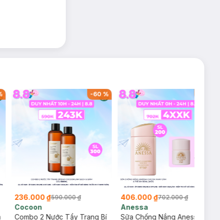
%
-
60
%
-
42
%
236.000 ₫
406.000 ₫
590.000 ₫
702.000 ₫
Cocoon
Anessa
m
Combo 2 Nước Tẩy Trang Bí
Sữa Chống Nắng Anessa