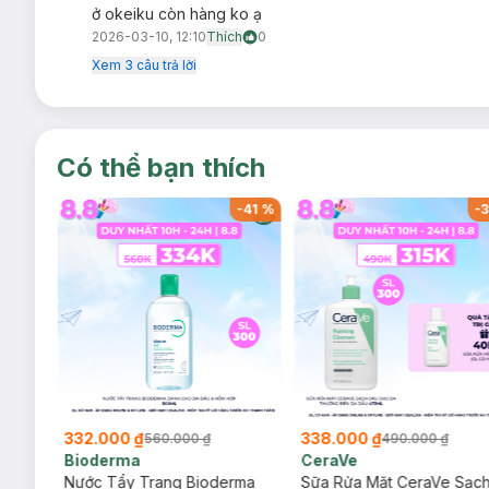
ở okeiku còn hàng ko ạ
2026-03-10, 12:10
Thích
0
Xem
3
câu trả lời
Có thể bạn thích
-
41
%
-
41
%
-
3
332.000 ₫
338.000 ₫
560.000 ₫
490.000 ₫
Bioderma
CeraVe
rma
Nước Tẩy Trang Bioderma
Sữa Rửa Mặt CeraVe Sạc