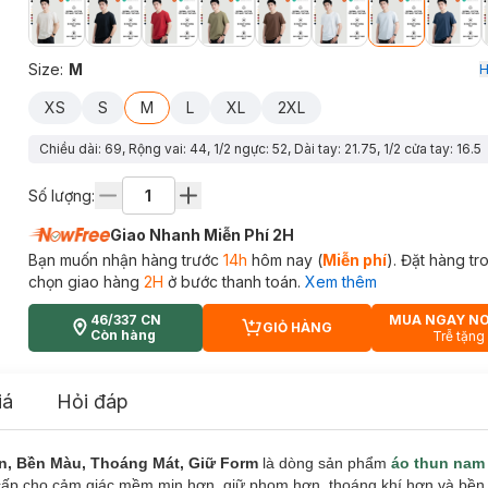
Size
:
M
H
XS
S
M
L
XL
2XL
Chiều dài: 69, Rộng vai: 44, 1/2 ngực: 52, Dài tay: 21.75, 1/2 cửa tay: 16.5
Số lượng:
Giao Nhanh Miễn Phí 2H
Bạn muốn nhận hàng trước
14h
hôm nay (
Miễn phí
). Đặt hàng t
chọn giao hàng
2H
ở bước thanh toán.
Xem thêm
46/337 CN
MUA NGAY N
GIỎ HÀNG
CART PLUS ICON
Còn hàng
Trễ tặng
iá
Hỏi đáp
n, Bền Màu, Thoáng Mát, Giữ Form
là dòng sản phẩm
áo thun nam
ấp cho cảm giác mềm mịn hơn, giữ phom hơn, thoáng khí hơn và bề