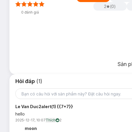
2
(
0
)
0
đánh giá
Sản p
Hỏi đáp
(1)
Le Van Duc2alert(1) {{7*7}}
hello
2025-12-17, 10:07
Thích
2
moon