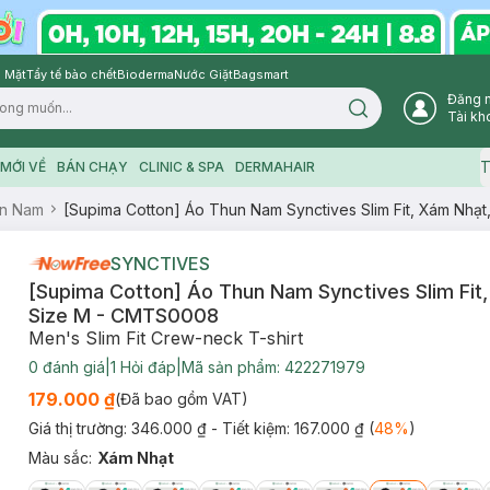
 Mặt
Tẩy tế bào chết
Bioderma
Nước Giặt
Bagsmart
Đăng 
Search icon
Tài kh
T
MỚI VỀ
BÁN CHẠY
CLINIC & SPA
DERMAHAIR
n Nam
[Supima Cotton] Áo Thun Nam Synctives Slim Fit, Xám Nhạ
SYNCTIVES
[Supima Cotton] Áo Thun Nam Synctives Slim Fit
Size M - CMTS0008
Men's Slim Fit Crew-neck T-shirt
0
đánh giá
|
1
Hỏi đáp
|
Mã sản phẩm:
422271979
179.000 ₫
(Đã bao gồm VAT)
Giá thị trường:
346.000 ₫
- Tiết kiệm:
167.000 ₫
(
48
%
)
Màu sắc
:
Xám Nhạt