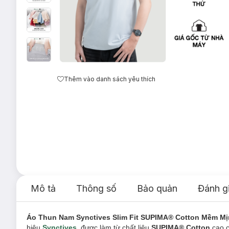
Thêm vào danh sách yêu thích
Mô tả
Thông số
Bảo quản
Đánh g
Áo Thun Nam Synctives Slim Fit SUPIMA® Cotton Mềm Mị
hiệu
Synctives
, được làm từ chất liệu
SUPIMA® Cotton
cao c