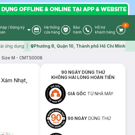
0
nhập
/
Đăng ký
Hệ thống
Bảo
Hỗ trợ
User Icon
Store Icon
Warranty Icon
Phone Icon
Cart I
oản
cửa hàng
hành
khách hàng
ải ứng dụng
Phường 8, Quận 10, Thành phố Hồ Chí Minh
Map icon
t, Size M - CMTS0008
90 NGÀY DÙNG THỬ
KHÔNG HÀI LÒNG HOÀN TIỀN
, Xám Nhạt,
GIÁ GỐC
TỪ NHÀ MÁY
90 NGÀY
DÙNG THỬ