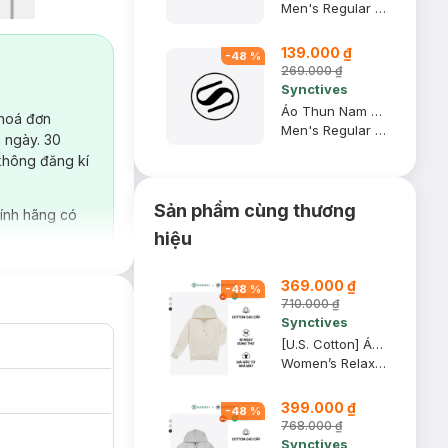
Men's Regular Fit T-shirt
139.000 ₫
-
48
%
269.000 ₫
Synctives
Áo Thun Nam Regular Fit, Be, XS - CMTS0028
 hoá đơn
Men's Regular Fit T-shirt
 ngày. 30
không đăng kí
Sản phẩm cùng thương
ính hãng có
hiệu
369.000 ₫
-
48
%
710.000 ₫
Synctives
[U.S. Cotton] Áo Hoodie Nữ Synctives Relaxed Fit, Kem Melange, XS - CWHO0011
Women’s Relaxed Fit Hoodie
399.000 ₫
-
48
%
768.000 ₫
Synctives