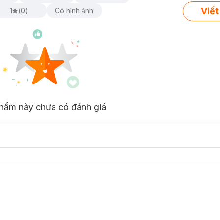
Viết
1
(
0
)
Có hình ảnh
hẩm này chưa có đánh giá