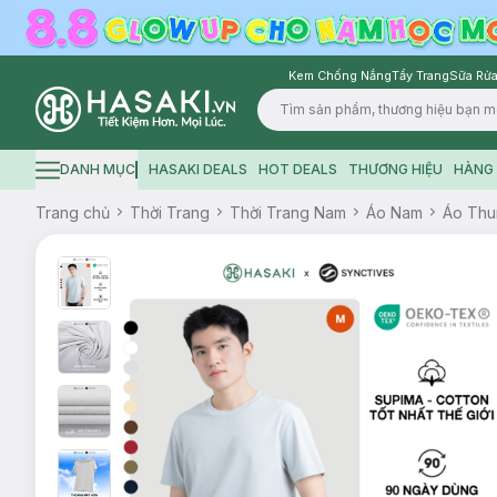
Kem Chống Nắng
Tẩy Trang
Sữa Rửa
Logo
DANH MỤC
HASAKI DEALS
HOT DEALS
THƯƠNG HIỆU
HÀNG 
Hamburger icon
Trang chủ
Thời Trang
Thời Trang Nam
Áo Nam
Áo Thu