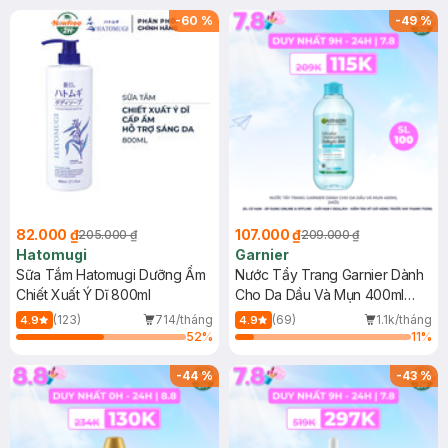
(SL có hạn)
-
60
%
-
49
%
82.000 ₫
107.000 ₫
205.000 ₫
209.000 ₫
Hatomugi
Garnier
Sữa Tắm Hatomugi Dưỡng Ẩm
Nước Tẩy Trang Garnier Dành
Chiết Xuất Ý Dĩ 800ml
Cho Da Dầu Và Mụn 400ml
(Mới)
(123)
714/tháng
(69)
1.1k/tháng
4.9
4.9
52
%
11
%
-
44
%
-
43
%