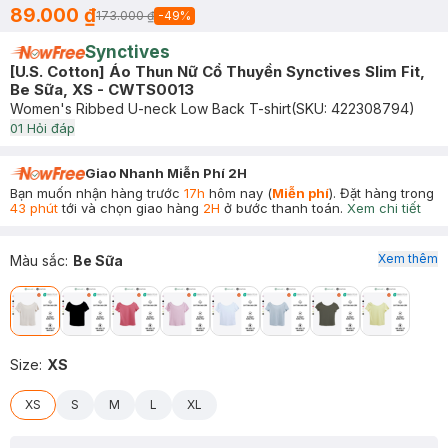
89.000 ₫
173.000 ₫
-
49
%
Synctives
[U.S. Cotton] Áo Thun Nữ Cổ Thuyền Synctives Slim Fit,
Be Sữa, XS - CWTS0013
Women's Ribbed U-neck Low Back T-shirt
(SKU:
422308794
)
0
1
Hỏi đáp
Giao Nhanh Miễn Phí 2H
Bạn muốn nhận hàng trước
17h
hôm nay (
Miễn phí
). Đặt hàng trong
43 phút
tới và chọn giao hàng
2H
ở bước thanh toán.
Xem chi tiết
Xem thêm
Màu sắc
:
Be Sữa
Size
:
XS
XS
S
M
L
XL