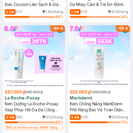
Đao Cocoon Làm Sạch & Giảm
Da Nhạy Cảm & Trẻ Em 60ml
Dầu 500ml
(Mới)
(57)
1.6k/tháng
(23)
413/tháng
5.0
5.0
49
%
34
%
-
40
%
-
59
%
267.000 ₫
553.000 ₫
445.000 ₫
1.350.000 ₫
La Roche-Posay
Martiderm
Kem Dưỡng La Roche-Posay
Kem Chống Nắng MartiDerm
Giúp Phục Hồi Da Đa Công
Phổ Rộng Bảo Vệ Toàn Diện
Dụng 40ml
40ml
(56)
932/tháng
(110)
251/tháng
4.9
4.9
26
%
75
%
Bill La roche-posay 399K Tặng
Gel rửa mặt da dầu nhạy cảm 50ml