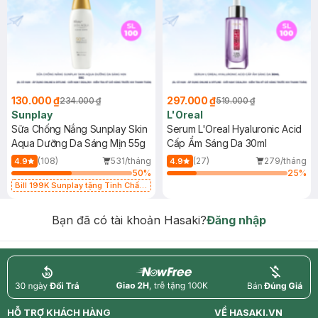
130.000 ₫
297.000 ₫
234.000 ₫
519.000 ₫
Sunplay
L'Oreal
Sữa Chống Nắng Sunplay Skin
Serum L'Oreal Hyaluronic Acid
Aqua Dưỡng Da Sáng Mịn 55g
Cấp Ẩm Sáng Da 30ml
(108)
531/tháng
(27)
279/tháng
4.9
4.9
50
%
25
%
Bill 199K Sunplay tặng Tinh Chất
Chống Nắng 7g trị giá 30K (SL có
hạn)
Bạn đã có tài khoản Hasaki?
Đăng nhập
return
nowfree
price
HỖ TRỢ KHÁCH HÀNG
VỀ HASAKI.VN