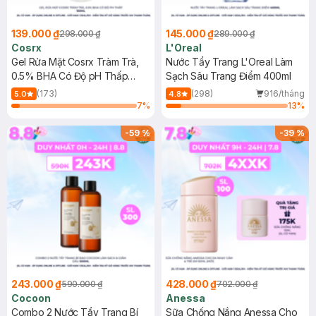
139.000 ₫
145.000 ₫
298.000 ₫
289.000 ₫
Cosrx
L'Oreal
Gel Rửa Mặt Cosrx Tràm Trà,
Nước Tẩy Trang L'Oreal Làm
0.5% BHA Có Độ pH Thấp
Sạch Sâu Trang Điểm 400ml
150ml
(173)
(298)
916/tháng
5.0
4.8
7
%
13
%
-
59
%
-
39
%
243.000 ₫
428.000 ₫
590.000 ₫
702.000 ₫
Cocoon
Anessa
Combo 2 Nước Tẩy Trang Bí
Sữa Chống Nắng Anessa Cho