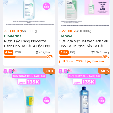
338.000 ₫
327.000 ₫
560.000 ₫
490.000 ₫
Bioderma
CeraVe
Nước Tẩy Trang Bioderma
Sữa Rửa Mặt CeraVe Sạch Sâu
Dành Cho Da Dầu & Hỗn Hợp
Cho Da Thường Đến Da Dầu
500ml
473ml
(228)
709/tháng
(116)
1.6k/tháng
4.9
4.9
27
%
28
%
Bill Cerave 299K Tặng Sữa Rửa
Mặt Cerave 30ml (SL có hạn)
-
53
%
-
50
%