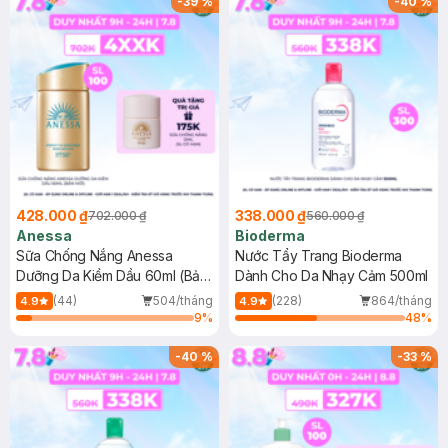
-
39
%
-
40
%
428.000 ₫
338.000 ₫
702.000 ₫
560.000 ₫
Anessa
Bioderma
Sữa Chống Nắng Anessa
Nước Tẩy Trang Bioderma
Dưỡng Da Kiềm Dầu 60ml (Bản
Dành Cho Da Nhạy Cảm 500ml
Mới)
(44)
504/tháng
(228)
864/tháng
4.9
4.9
9
%
48
%
-
40
%
-
33
%