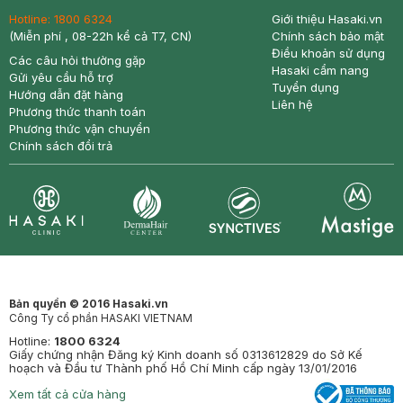
Hotline:
1800 6324
Giới thiệu Hasaki.vn
(Miễn phí , 08-22h kể cả T7, CN)
Chính sách bảo mật
Điều khoản sử dụng
Các câu hỏi thường gặp
Hasaki cẩm nang
Gửi yêu cầu hỗ trợ
Tuyển dụng
Hướng dẫn đặt hàng
Liên hệ
Phương thức thanh toán
Phương thức vận chuyển
Chính sách đổi trả
Synctives
Clinic
Dermahair
Mastige
Bản quyền © 2016 Hasaki.vn
Công Ty cổ phần HASAKI VIETNAM
Hotline:
1800 6324
Giấy chứng nhận Đăng ký Kinh doanh số 0313612829 do Sở Kế
hoạch và Đầu tư Thành phố Hồ Chí Minh cấp ngày 13/01/2016
Xem tất cả cửa hàng