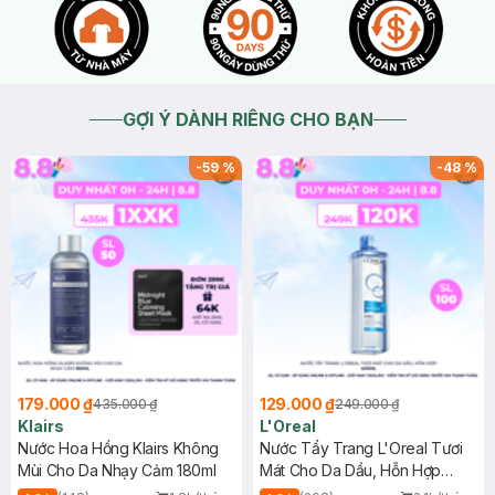
GỢI Ý DÀNH RIÊNG CHO BẠN
-
59
%
-
48
%
179.000 ₫
129.000 ₫
435.000 ₫
249.000 ₫
Klairs
L'Oreal
Nước Hoa Hồng Klairs Không
Nước Tẩy Trang L'Oreal Tươi
Mùi Cho Da Nhạy Cảm 180ml
Mát Cho Da Dầu, Hỗn Hợp
400ml