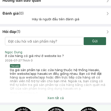
Hướng dẫn bảo quản
Đánh giá
(
0
)
Hãy là người đầu tiên đánh giá
Hỏi đáp
(
1
)
Gửi
Ngọc Dung
ở cửa hàng có giá như ở website ko ?
2026-07-27
Thích
0
Hasaki
Dạ giá sản phẩm tại các cửa hàng thuộc hệ thống Hasaki,
trên website/app hasaki.vn đều giống nhau. Bạn có thể đặt
hàng qua website/app hoặc đến trực tiếp cửa hàng sẽ có
nhân viên hỗ trợ tư vấn cho bạn nhé. Ngoài ra, bạn cũng có
thể tự kiểm tra giá sản phẩm tại cửa hàng bằng cách quét mã
QR của sản phẩm trong ứng dụng hasaki.vn ạ.
2026-07-27
Thích
0
Xem tất cả