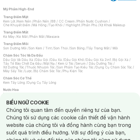
Mỹ Phẩm High-End
Trang Điểm Mặt
Kem Lót
/
Kem Nền
/
Phấn Nền
/
BB / CC Cream
/
Phấn Nước Cushion
/
Che Khuyết Điểm
/
Má Hồng
/
Tạo Khối / Highlight
/
Phấn Phủ
/
Xịt Khoá Makeup
Trang Điểm Mắt
Kẻ Mày
/
Kẻ Mắt
/
Phấn Mắt
/
Mascara
Trang Điểm Môi
Son Dưỡng Môi
/
Son Kem / Tint
/
Son Thỏi
/
Son Bóng
/
Tẩy Trang Mắt / Môi
Chăm Sóc Tóc Và Da Đầu
Dầu Gội Và Dầu Xả
/
Dầu Gội
/
Dầu Xả
/
Dầu Gội Khô
/
Dầu Gội Xả 2in1
/
Bộ Gội Xả
/
Tẩy Tế Bào Chết Da Đầu
/
Mặt Nạ / Kem Ủ Tóc
/
Serum / Dầu Dưỡng Tóc
/
Xịt Dưỡng Tóc
/
Thuốc Nhuộm Tóc
/
Sản Phẩm Tạo Kiểu Tóc
/
Dụng Cụ Chăm Sóc Tóc
/
Máy Sấy Tóc
/
Lược
/
Bộ Chăm Sóc Tóc
/
Phụ Kiện Tóc
Chăm Sóc Cơ Thể
Kem Tẩy Lông
/
Dụng Cụ Tẩy Lông
Nước Hoa
Nước Hoa Nữ
/
Nước Hoa Nam
/
Nước Hoa Cao Cấp
/
Xịt Thơm Toàn Thân
/
Nước Hoa Vùng Kín
Notice about cookies usage
BIỂU NGỮ COOKIE
Chăm Sóc Cá Nhân
Chúng tôi quan tâm đến quyền riêng tư của bạn.
Chống Muỗi
/
Khẩu Trang
/
Máy Massage
/
Mặt Nạ Xông Hơi
/
Nước Rửa Tay
/
Sản Phẩm Chăm Sóc Khác
/
Bàn Chải Đánh Răng
/
Bàn Chải Điện
/
Chúng tôi sử dụng các cookie cần thiết để vận hành
Hỗ Trợ Trắng Răng
/
Kem Đánh Răng
/
Máy Tăm Nước
/
Nước Súc Miệng
/
Tăm / Chỉ Nha Khoa
/
Xịt Thơm Miệng
/
Dung Dịch Vệ Sinh
/
Dưỡng Vùng Kín
/
website của chúng tôi và đồng hành cùng bạn trong
Khăn Ướt Vệ Sinh Vùng Kín
/
Băng Vệ Sinh
/
Tampon
/
Bọt Cạo Râu
/
Dao Cạo Râu
/
Máy Cạo Râu
suốt quá trình điều hướng. Với sự đồng ý của bạn,
Vấn Đề Về Da
Da Dầu / Lỗ Chân Lông To
/
Da Khô / Mất Nước
/
Da Lão Hóa
/
Da Mụn
/