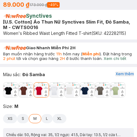
89.000 ₫
173.000 ₫
-
49
%
Synctives
[U.S. Cotton] Áo Thun Nữ Synctives Slim Fit, Đỏ Samba,
M - CWTS0016
Women's Ribbed Waist Length Fitted T-shirt
(SKU:
422282115
)
Giao Nhanh Miễn Phí 2H
Bạn muốn nhận hàng trước
11h
hôm nay (
Miễn phí
). Đặt hàng trong
2 phút
tới và chọn giao hàng
2H
ở bước thanh toán.
Xem chi tiết
Xem thêm
Màu sắc
:
Đỏ Samba
Size
:
M
XS
S
M
L
XL
Chiều dài: 50, Rộng vai: 35, 1/2 ngực: 41.5, Dài tay: 13.5, 1/2 cửa tay: 14