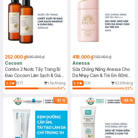
252.000 ₫
418.000 ₫
590.000 ₫
702.000 ₫
Cocoon
Anessa
Combo 2 Nước Tẩy Trang Bí
Sữa Chống Nắng Anessa Cho
Đao Cocoon Làm Sạch & Giảm
Da Nhạy Cảm & Trẻ Em 60ml
Dầu 500ml
(Mới)
(57)
1.5k/tháng
(23)
423/tháng
5.0
5.0
64
%
35
%
-
31
%
-
55
%