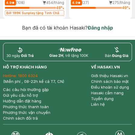
(108)
454/tháng
(27)
275/tháng
4.9
4.9
48
%
49
%
Bill 199K Sunplay tặng Tinh Chất
Chống Nắng 7g trị giá 30K (SL có
hạn)
Bạn đã có tài khoản Hasaki?
Đăng nhập
return
nowfree
price
HỖ TRỢ KHÁCH HÀNG
VỀ HASAKI.VN
Hotline:
1800 6324
Giới thiệu Hasaki.vn
(Miễn phí , 08-22h kể cả T7, CN)
Chính sách bảo mật
Điều khoản sử dụng
Các câu hỏi thường gặp
Hasaki cẩm nang
Gửi yêu cầu hỗ trợ
Tuyển dụng
Hướng dẫn đặt hàng
Liên hệ
Phương thức thanh toán
Phương thức vận chuyển
Chính sách đổi trả