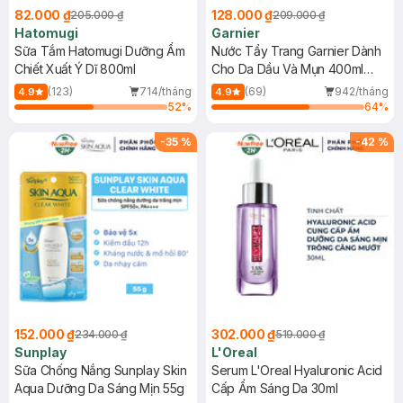
82.000 ₫
128.000 ₫
205.000 ₫
209.000 ₫
Hatomugi
Garnier
Sữa Tắm Hatomugi Dưỡng Ẩm
Nước Tẩy Trang Garnier Dành
Chiết Xuất Ý Dĩ 800ml
Cho Da Dầu Và Mụn 400ml
(Mới)
(123)
714/tháng
(69)
942/tháng
4.9
4.9
52
%
64
%
-
35
%
-
42
%
152.000 ₫
302.000 ₫
234.000 ₫
519.000 ₫
Sunplay
L'Oreal
Sữa Chống Nắng Sunplay Skin
Serum L'Oreal Hyaluronic Acid
Aqua Dưỡng Da Sáng Mịn 55g
Cấp Ẩm Sáng Da 30ml