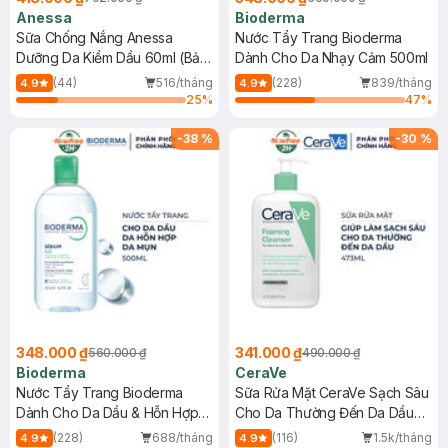
Anessa
Bioderma
Sữa Chống Nắng Anessa
Nước Tẩy Trang Bioderma
Dưỡng Da Kiềm Dầu 60ml (Bản
Dành Cho Da Nhạy Cảm 500ml
Mới)
(44)
516/tháng
(228)
839/tháng
4.9
4.9
25
%
47
%
-
38
%
-
30
%
348.000 ₫
341.000 ₫
560.000 ₫
490.000 ₫
Bioderma
CeraVe
Nước Tẩy Trang Bioderma
Sữa Rửa Mặt CeraVe Sạch Sâu
Dành Cho Da Dầu & Hỗn Hợp
Cho Da Thường Đến Da Dầu
500ml
473ml
(228)
688/tháng
(116)
1.5k/tháng
4.9
4.9