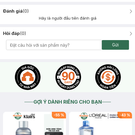
Đánh giá
(
0
)
Hãy là người đầu tiên đánh giá
Hỏi đáp
(
0
)
Gửi
GỢI Ý DÀNH RIÊNG CHO BẠN
-
55
%
-
43
%