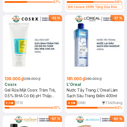
47
%
56
%
Bill Cerave 299K Tặng Sữa Rửa
Mặt Cerave 30ml (SL có hạn)
-
53
%
-
37
%
139.000 ₫
181.000 ₫
298.000 ₫
289.000 ₫
Cosrx
L'Oreal
Gel Rửa Mặt Cosrx Tràm Trà,
Nước Tẩy Trang L'Oreal Làm
0.5% BHA Có Độ pH Thấp
Sạch Sâu Trang Điểm 400ml
150ml
(173)
(298)
734/tháng
5.0
4.8
10
%
64
%
-
57
%
-
40
%