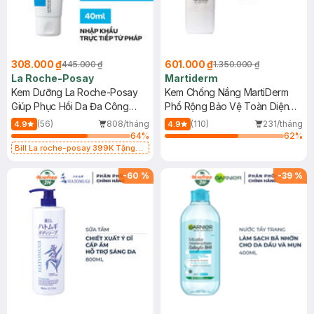
308.000 ₫
601.000 ₫
445.000 ₫
1.350.000 ₫
La Roche-Posay
Martiderm
Kem Dưỡng La Roche-Posay
Kem Chống Nắng MartiDerm
Giúp Phục Hồi Da Đa Công
Phổ Rộng Bảo Vệ Toàn Diện
Dụng 40ml
40ml
(56)
808/tháng
(110)
231/tháng
4.9
4.9
64
%
62
%
Bill La roche-posay 399K Tặng
Gel rửa mặt da dầu nhạy cảm 50ml
(SL có hạn)
-
60
%
-
39
%