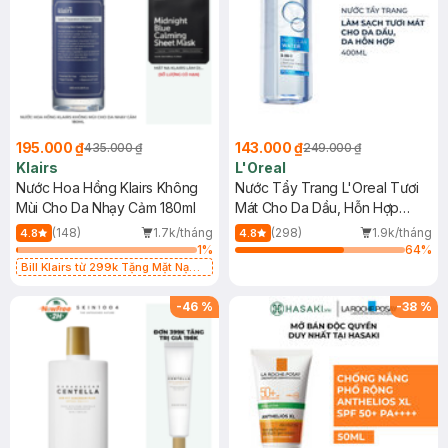
195.000 ₫
143.000 ₫
435.000 ₫
249.000 ₫
Klairs
L'Oreal
Nước Hoa Hồng Klairs Không
Nước Tẩy Trang L'Oreal Tươi
Mùi Cho Da Nhạy Cảm 180ml
Mát Cho Da Dầu, Hỗn Hợp
400ml
(148)
1.7k/tháng
(298)
1.9k/tháng
4.8
4.8
1
%
64
%
Bill Klairs từ 299k Tặng Mặt Nạ
Làm Dịu Da & Kiểm Soát Dầu Nhờn
25ml (SL Có Hạn)
-
46
%
-
38
%