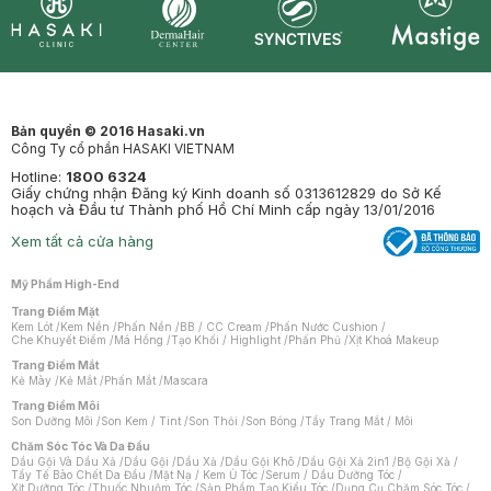
Synctives
Clinic
Dermahair
Mastige
Bản quyền © 2016 Hasaki.vn
Công Ty cổ phần HASAKI VIETNAM
Hotline:
1800 6324
Giấy chứng nhận Đăng ký Kinh doanh số 0313612829 do Sở Kế
hoạch và Đầu tư Thành phố Hồ Chí Minh cấp ngày 13/01/2016
Xem tất cả cửa hàng
Mỹ Phẩm High-End
Trang Điểm Mặt
Kem Lót
/
Kem Nền
/
Phấn Nền
/
BB / CC Cream
/
Phấn Nước Cushion
/
Che Khuyết Điểm
/
Má Hồng
/
Tạo Khối / Highlight
/
Phấn Phủ
/
Xịt Khoá Makeup
Trang Điểm Mắt
Kẻ Mày
/
Kẻ Mắt
/
Phấn Mắt
/
Mascara
Trang Điểm Môi
Son Dưỡng Môi
/
Son Kem / Tint
/
Son Thỏi
/
Son Bóng
/
Tẩy Trang Mắt / Môi
Chăm Sóc Tóc Và Da Đầu
Dầu Gội Và Dầu Xả
/
Dầu Gội
/
Dầu Xả
/
Dầu Gội Khô
/
Dầu Gội Xả 2in1
/
Bộ Gội Xả
/
Tẩy Tế Bào Chết Da Đầu
/
Mặt Nạ / Kem Ủ Tóc
/
Serum / Dầu Dưỡng Tóc
/
Xịt Dưỡng Tóc
/
Thuốc Nhuộm Tóc
/
Sản Phẩm Tạo Kiểu Tóc
/
Dụng Cụ Chăm Sóc Tóc
/