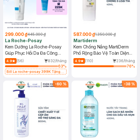
299.000 ₫
587.000 ₫
445.000 ₫
1.350.000 ₫
La Roche-Posay
Martiderm
Kem Dưỡng La Roche-Posay
Kem Chống Nắng MartiDerm
Giúp Phục Hồi Da Đa Công
Phổ Rộng Bảo Vệ Toàn Diện
Dụng 40ml
40ml
(56)
832/tháng
(110)
236/tháng
4.9
4.9
63
%
76
%
Bill La roche-posay 399K Tặng
Gel rửa mặt da dầu nhạy cảm 50ml
(SL có hạn)
-
60
%
-
38
%