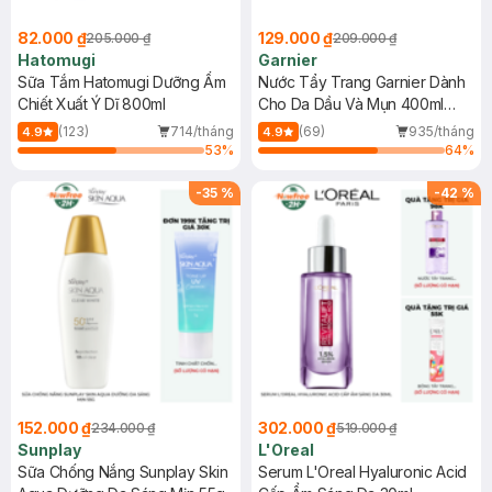
82.000 ₫
129.000 ₫
205.000 ₫
209.000 ₫
Hatomugi
Garnier
Sữa Tắm Hatomugi Dưỡng Ẩm
Nước Tẩy Trang Garnier Dành
Chiết Xuất Ý Dĩ 800ml
Cho Da Dầu Và Mụn 400ml
(Mới)
(123)
714/tháng
(69)
935/tháng
4.9
4.9
53
%
64
%
-
35
%
-
42
%
152.000 ₫
302.000 ₫
234.000 ₫
519.000 ₫
Sunplay
L'Oreal
Sữa Chống Nắng Sunplay Skin
Serum L'Oreal Hyaluronic Acid