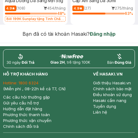
Aqua Dưỡng Da Sáng Mịn 55g
Cấp Ẩm Sáng Da 30ml
(108)
454/tháng
(27)
275/tháng
4.9
4.9
48
%
63
%
Bill 199K Sunplay tặng Tinh Chất
Chống Nắng 7g trị giá 30K (SL có
hạn)
Bạn đã có tài khoản Hasaki?
Đăng nhập
return
nowfree
price
HỖ TRỢ KHÁCH HÀNG
VỀ HASAKI.VN
Hotline:
1800 6324
Giới thiệu Hasaki.vn
(Miễn phí , 08-22h kể cả T7, CN)
Chính sách bảo mật
Điều khoản sử dụng
Các câu hỏi thường gặp
Hasaki cẩm nang
Gửi yêu cầu hỗ trợ
Tuyển dụng
Hướng dẫn đặt hàng
Liên hệ
Phương thức thanh toán
Phương thức vận chuyển
Chính sách đổi trả