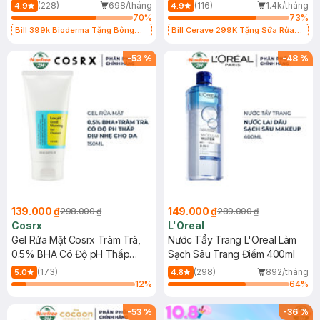
500ml
473ml
(228)
698/tháng
(116)
1.4k/tháng
4.9
4.9
70
%
73
%
Bill 399k Bioderma Tặng Bông
Bill Cerave 299K Tặng Sữa Rửa
Tẩy Trang Hộp 50 Miếng (SL có
Mặt Cerave 30ml (SL có hạn)
hạn)
-
53
%
-
48
%
139.000 ₫
149.000 ₫
298.000 ₫
289.000 ₫
Cosrx
L'Oreal
Gel Rửa Mặt Cosrx Tràm Trà,
Nước Tẩy Trang L'Oreal Làm
0.5% BHA Có Độ pH Thấp
Sạch Sâu Trang Điểm 400ml
150ml
(173)
(298)
892/tháng
5.0
4.8
12
%
64
%
-
53
%
-
36
%