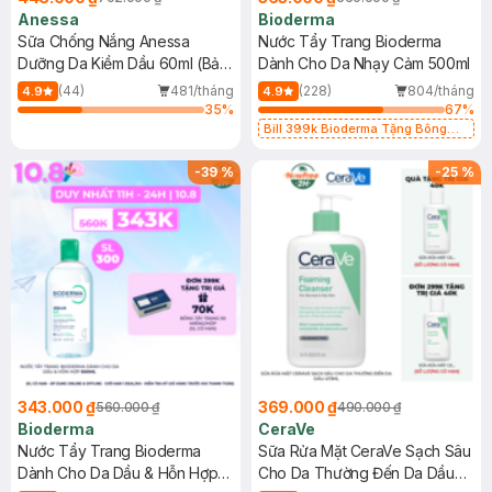
Anessa
Bioderma
Sữa Chống Nắng Anessa
Nước Tẩy Trang Bioderma
Dưỡng Da Kiềm Dầu 60ml (Bản
Dành Cho Da Nhạy Cảm 500ml
Mới)
(44)
481/tháng
(228)
804/tháng
4.9
4.9
35
%
67
%
Bill 399k Bioderma Tặng Bông
Tẩy Trang Hộp 50 Miếng (SL có
hạn)
-
39
%
-
25
%
343.000 ₫
369.000 ₫
560.000 ₫
490.000 ₫
Bioderma
CeraVe
Nước Tẩy Trang Bioderma
Sữa Rửa Mặt CeraVe Sạch Sâu
Dành Cho Da Dầu & Hỗn Hợp
Cho Da Thường Đến Da Dầu