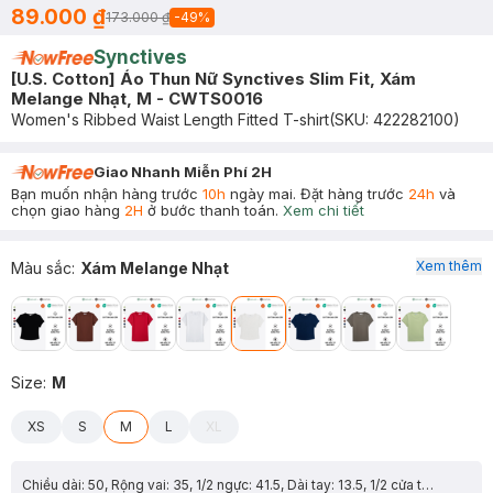
89.000 ₫
173.000 ₫
-
49
%
Synctives
[U.S. Cotton] Áo Thun Nữ Synctives Slim Fit, Xám
Melange Nhạt, M - CWTS0016
Women's Ribbed Waist Length Fitted T-shirt
(SKU:
422282100
)
Giao Nhanh Miễn Phí 2H
Bạn muốn nhận hàng trước
10h
ngày mai. Đặt hàng trước
24h
và
chọn giao hàng
2H
ở bước thanh toán.
Xem chi tiết
Xem thêm
Màu sắc
:
Xám Melange Nhạt
Size
:
M
XS
S
M
L
XL
Chiều dài: 50, Rộng vai: 35, 1/2 ngực: 41.5, Dài tay: 13.5, 1/2 cửa tay: 14