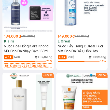
184.000 ₫
149.000 ₫
435.000 ₫
249.000 ₫
Klairs
L'Oreal
Nước Hoa Hồng Klairs Không
Nước Tẩy Trang L'Oreal Tươi
Mùi Cho Da Nhạy Cảm 180ml
Mát Cho Da Dầu, Hỗn Hợp
400ml
(148)
1.8k/tháng
(298)
1.8k/tháng
4.8
4.8
74
%
64
%
Bill Klairs từ 299k Tặng Mặt Nạ
Làm Dịu Da & Kiểm Soát Dầu Nhờn
25ml (SL Có Hạn)
-
46
%
-
33
%