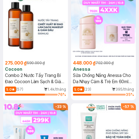
275.000 ₫
448.000 ₫
590.000 ₫
702.000 ₫
Cocoon
Anessa
Combo 2 Nước Tẩy Trang Bí
Sữa Chống Nắng Anessa Cho
Đao Cocoon Làm Sạch & Giảm
Da Nhạy Cảm & Trẻ Em 60ml
Dầu 500ml
(Mới)
(57)
1.4k/tháng
(23)
395/tháng
5.0
5.0
76
%
35
%
-
33
%
-
57
%