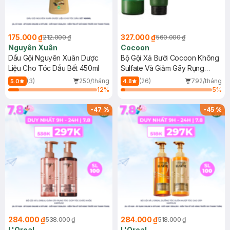
175.000 ₫
327.000 ₫
212.000 ₫
560.000 ₫
Nguyên Xuân
Cocoon
Dầu Gội Nguyên Xuân Dược
Bộ Gội Xả Bưởi Cocoon Không
Liệu Cho Tóc Dầu Bết 450ml
Sulfate Và Giảm Gãy Rụng
500ml+310ml
(3)
250/tháng
(26)
792/tháng
5.0
4.8
12
%
5
%
-
47
%
-
45
%
284.000 ₫
284.000 ₫
538.000 ₫
518.000 ₫
L'Oreal
L'Oreal