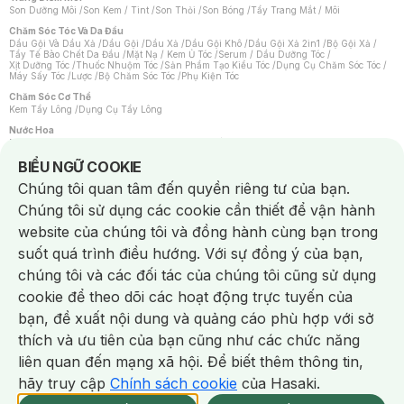
Son Dưỡng Môi
/
Son Kem / Tint
/
Son Thỏi
/
Son Bóng
/
Tẩy Trang Mắt / Môi
Chăm Sóc Tóc Và Da Đầu
Dầu Gội Và Dầu Xả
/
Dầu Gội
/
Dầu Xả
/
Dầu Gội Khô
/
Dầu Gội Xả 2in1
/
Bộ Gội Xả
/
Tẩy Tế Bào Chết Da Đầu
/
Mặt Nạ / Kem Ủ Tóc
/
Serum / Dầu Dưỡng Tóc
/
Xịt Dưỡng Tóc
/
Thuốc Nhuộm Tóc
/
Sản Phẩm Tạo Kiểu Tóc
/
Dụng Cụ Chăm Sóc Tóc
/
Máy Sấy Tóc
/
Lược
/
Bộ Chăm Sóc Tóc
/
Phụ Kiện Tóc
Chăm Sóc Cơ Thể
Kem Tẩy Lông
/
Dụng Cụ Tẩy Lông
Nước Hoa
Nước Hoa Nữ
/
Nước Hoa Nam
/
Nước Hoa Cao Cấp
/
Xịt Thơm Toàn Thân
/
Nước Hoa Vùng Kín
Notice about cookies usage
BIỂU NGỮ COOKIE
Chăm Sóc Cá Nhân
Chúng tôi quan tâm đến quyền riêng tư của bạn.
Chống Muỗi
/
Khẩu Trang
/
Máy Massage
/
Mặt Nạ Xông Hơi
/
Nước Rửa Tay
/
Sản Phẩm Chăm Sóc Khác
/
Bàn Chải Đánh Răng
/
Bàn Chải Điện
/
Chúng tôi sử dụng các cookie cần thiết để vận hành
Hỗ Trợ Trắng Răng
/
Kem Đánh Răng
/
Máy Tăm Nước
/
Nước Súc Miệng
/
Tăm / Chỉ Nha Khoa
/
Xịt Thơm Miệng
/
Dung Dịch Vệ Sinh
/
Dưỡng Vùng Kín
/
website của chúng tôi và đồng hành cùng bạn trong
Khăn Ướt Vệ Sinh Vùng Kín
/
Băng Vệ Sinh
/
Tampon
/
Bọt Cạo Râu
/
Dao Cạo Râu
/
Máy Cạo Râu
suốt quá trình điều hướng. Với sự đồng ý của bạn,
Vấn Đề Về Da
chúng tôi và các đối tác của chúng tôi cũng sử dụng
Da Dầu / Lỗ Chân Lông To
/
Da Khô / Mất Nước
/
Da Lão Hóa
/
Da Mụn
/
Da Nhạy Cảm / Kích Ứng
/
Da Xỉn Màu
/
Thâm / Nám / Tàn Nhang
/
cookie để theo dõi các hoạt động trực tuyến của
Quầng Thâm & Bọng Mắt
/
Sẹo
/
Viêm Da Cơ Địa
bạn, đề xuất nội dung và quảng cáo phù hợp với sở
Dụng Cụ / Phụ Kiện Chăm Sóc Da
Chat i
Bông Tẩy Trang
/
Khăn Lau Mặt Khô
/
Dụng Cụ / Máy Rửa Mặt
/
Máy Chăm Sóc Da
/
thích và ưu tiên của bạn cũng như các chức năng
Dụng Cụ Chăm Sóc Khác
liên quan đến mạng xã hội. Để biết thêm thông tin,
hãy truy cập
Chính sách cookie
của Hasaki.
NowFree 2H
Giao Nhanh Miễn Phí 2H
Xem chi tiết