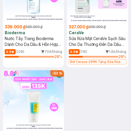
338.000 ₫
327.000 ₫
560.000 ₫
490.000 ₫
Bioderma
CeraVe
Nước Tẩy Trang Bioderma
Sữa Rửa Mặt CeraVe Sạch Sâu
Dành Cho Da Dầu & Hỗn Hợp
Cho Da Thường Đến Da Dầu
500ml
473ml
(228)
709/tháng
(116)
1.6k/tháng
4.9
4.9
28
%
28
%
Bill Cerave 299K Tặng Sữa Rửa
Mặt Cerave 30ml (SL có hạn)
-
53
%