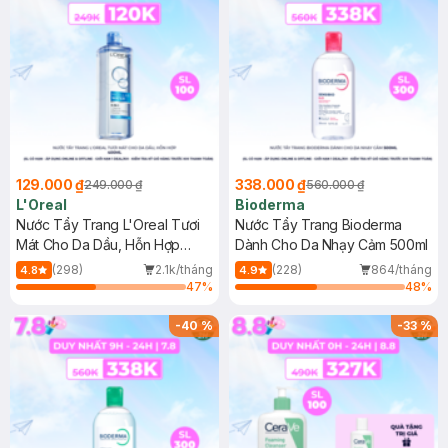
129.000 ₫
338.000 ₫
249.000 ₫
560.000 ₫
L'Oreal
Bioderma
Nước Tẩy Trang L'Oreal Tươi
Nước Tẩy Trang Bioderma
Mát Cho Da Dầu, Hỗn Hợp
Dành Cho Da Nhạy Cảm 500ml
400ml
(298)
2.1k/tháng
(228)
864/tháng
4.8
4.9
47
%
48
%
-
40
%
-
33
%