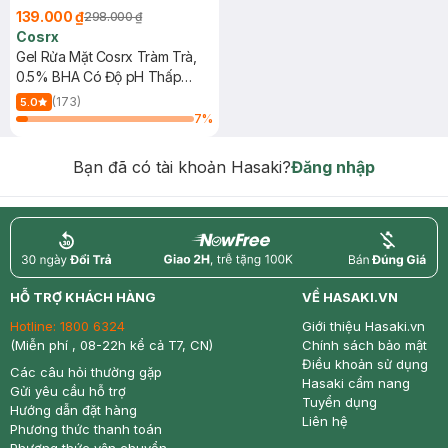
139.000 ₫
298.000 ₫
Cosrx
Gel Rửa Mặt Cosrx Tràm Trà,
0.5% BHA Có Độ pH Thấp
150ml
(173)
5.0
7
%
Bạn đã có tài khoản Hasaki?
Đăng nhập
return
nowfree
price
HỖ TRỢ KHÁCH HÀNG
VỀ HASAKI.VN
Hotline:
1800 6324
Giới thiệu Hasaki.vn
(Miễn phí , 08-22h kể cả T7, CN)
Chính sách bảo mật
Điều khoản sử dụng
Các câu hỏi thường gặp
Hasaki cẩm nang
Gửi yêu cầu hỗ trợ
Tuyển dụng
Hướng dẫn đặt hàng
Liên hệ
Phương thức thanh toán