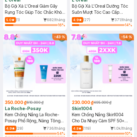
Bộ Gội Xả L'Oreal Giảm Gãy
Bộ Gội Xả L'Oreal Dưỡng Tóc
Rụng Tóc Giúp Tóc Chắc Khỏe
Suôn Mượt Tóc Cao Cấp
440mlx2
440mlx2
(1)
682/tháng
(27)
371/tháng
5.0
4.9
16
%
14
%
-
43
%
-
54
%
350.000 ₫
230.000 ₫
610.000 ₫
495.000 ₫
La Roche-Posay
Skin1004
Kem Chống Nắng La Roche-
Kem Chống Nắng Skin1004
Posay Phổ Rộng, Nâng Tông
Cho Da Nhạy Cảm SPF 50+
Kiềm Dầu 50ml
50ml
(28)
736/tháng
(119)
1.0k/tháng
4.9
4.8
54
%
10
%