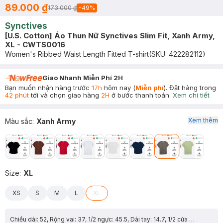
89.000 ₫
173.000 ₫
-
49
%
Synctives
[U.S. Cotton] Áo Thun Nữ Synctives Slim Fit, Xanh Army,
XL - CWTS0016
Women's Ribbed Waist Length Fitted T-shirt
(SKU:
422282112
)
Giao Nhanh Miễn Phí 2H
Bạn muốn nhận hàng trước
17h
hôm nay (
Miễn phí
). Đặt hàng trong
42 phút
tới và chọn giao hàng
2H
ở bước thanh toán.
Xem chi tiết
Xem thêm
Màu sắc
:
Xanh Army
Size
:
XL
XS
S
M
L
XL
Chiều dài: 52, Rộng vai: 37, 1/2 ngực: 45.5, Dài tay: 14.7, 1/2 cửa tay: 15.2