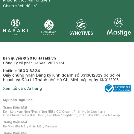
Phương thức vận chuyển
Chính sách đổi trả
Synctives
Clinic
Dermahair
Mastige
Bản quyền © 2016 Hasaki.vn
Công Ty cổ phần HASAKI VIETNAM
Hotline:
1800 6324
Giấy chứng nhận Đăng ký Kinh doanh số 0313612829 do Sở Kế
hoạch và Đầu tư Thành phố Hồ Chí Minh cấp ngày 13/01/2016
Xem tất cả cửa hàng
Mỹ Phẩm High-End
Trang Điểm Mặt
Kem Lót
/
Kem Nền
/
Phấn Nền
/
BB / CC Cream
/
Phấn Nước Cushion
/
Che Khuyết Điểm
/
Má Hồng
/
Tạo Khối / Highlight
/
Phấn Phủ
/
Xịt Khoá Makeup
Trang Điểm Mắt
Kẻ Mày
/
Kẻ Mắt
/
Phấn Mắt
/
Mascara
Trang Điểm Môi