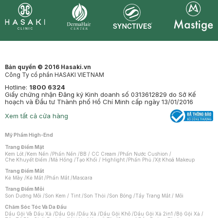
Synctives
Clinic
Dermahair
Mastige
Bản quyền © 2016 Hasaki.vn
Công Ty cổ phần HASAKI VIETNAM
Hotline:
1800 6324
Giấy chứng nhận Đăng ký Kinh doanh số 0313612829 do Sở Kế
hoạch và Đầu tư Thành phố Hồ Chí Minh cấp ngày 13/01/2016
Xem tất cả cửa hàng
Mỹ Phẩm High-End
Trang Điểm Mặt
Kem Lót
/
Kem Nền
/
Phấn Nền
/
BB / CC Cream
/
Phấn Nước Cushion
/
Che Khuyết Điểm
/
Má Hồng
/
Tạo Khối / Highlight
/
Phấn Phủ
/
Xịt Khoá Makeup
Trang Điểm Mắt
Kẻ Mày
/
Kẻ Mắt
/
Phấn Mắt
/
Mascara
Trang Điểm Môi
Son Dưỡng Môi
/
Son Kem / Tint
/
Son Thỏi
/
Son Bóng
/
Tẩy Trang Mắt / Môi
Chăm Sóc Tóc Và Da Đầu
Dầu Gội Và Dầu Xả
/
Dầu Gội
/
Dầu Xả
/
Dầu Gội Khô
/
Dầu Gội Xả 2in1
/
Bộ Gội Xả
/