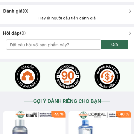
Đánh giá
(
0
)
Hãy là người đầu tiên đánh giá
Hỏi đáp
(
0
)
Gửi
GỢI Ý DÀNH RIÊNG CHO BẠN
-
55
%
-
40
%