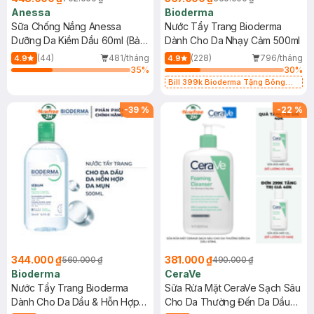
Anessa
Bioderma
Sữa Chống Nắng Anessa
Nước Tẩy Trang Bioderma
Dưỡng Da Kiềm Dầu 60ml (Bản
Dành Cho Da Nhạy Cảm 500ml
Mới)
(44)
481/tháng
(228)
796/tháng
4.9
4.9
35
%
30
%
Bill 399k Bioderma Tặng Bông
Tẩy Trang Hộp 50 Miếng (SL có
hạn)
-
39
%
-
22
%
344.000 ₫
381.000 ₫
560.000 ₫
490.000 ₫
Bioderma
CeraVe
Nước Tẩy Trang Bioderma
Sữa Rửa Mặt CeraVe Sạch Sâu
Dành Cho Da Dầu & Hỗn Hợp
Cho Da Thường Đến Da Dầu