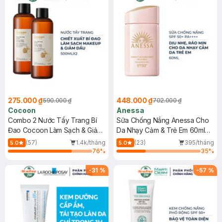
275.000 ₫
448.000 ₫
590.000 ₫
702.000 ₫
Cocoon
Anessa
Combo 2 Nước Tẩy Trang Bí
Sữa Chống Nắng Anessa Cho
Đao Cocoon Làm Sạch & Giảm
Da Nhạy Cảm & Trẻ Em 60ml
Dầu 500ml
(Mới)
(57)
1.4k/tháng
(23)
395/tháng
5.0
5.0
76
%
35
%
-
31
%
-
57
%