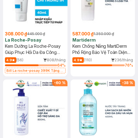
308.000 ₫
587.000 ₫
445.000 ₫
1.350.000 ₫
La Roche-Posay
Martiderm
Kem Dưỡng La Roche-Posay
Kem Chống Nắng MartiDerm
Giúp Phục Hồi Da Đa Công
Phổ Rộng Bảo Vệ Toàn Diện
Dụng 40ml
40ml
(56)
808/tháng
(110)
236/tháng
4.9
4.9
64
%
76
%
Bill La roche-posay 399K Tặng
Gel rửa mặt da dầu nhạy cảm 50ml
(SL có hạn)
-
60
%
-
38
%