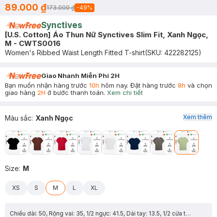
89.000 ₫
173.000 ₫
-
49
%
Synctives
[U.S. Cotton] Áo Thun Nữ Synctives Slim Fit, Xanh Ngọc,
M - CWTS0016
Women's Ribbed Waist Length Fitted T-shirt
(SKU:
422282125
)
Giao Nhanh Miễn Phí 2H
Bạn muốn nhận hàng trước
10h
hôm nay. Đặt hàng trước
8h
và chọn
giao hàng
2H
ở bước thanh toán.
Xem chi tiết
Xem thêm
Màu sắc
:
Xanh Ngọc
Size
:
M
XS
S
M
L
XL
Chiều dài: 50, Rộng vai: 35, 1/2 ngực: 41.5, Dài tay: 13.5, 1/2 cửa tay: 14