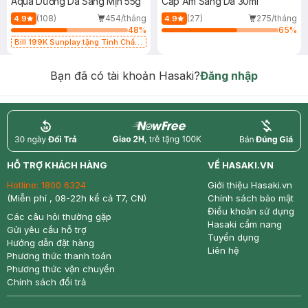
Aqua Dưỡng Da Sáng Mịn 55g
Cấp Ẩm Sáng Da 30ml
(108)
454/tháng
(27)
275/tháng
4.9
4.9
48
%
65
%
Bill 199K Sunplay tặng Tinh Chất
Chống Nắng 7g trị giá 30K (SL có
hạn)
Bạn đã có tài khoản Hasaki?
Đăng nhập
return
nowfree
price
HỖ TRỢ KHÁCH HÀNG
VỀ HASAKI.VN
Hotline:
1800 6324
Giới thiệu Hasaki.vn
(Miễn phí , 08-22h kể cả T7, CN)
Chính sách bảo mật
Điều khoản sử dụng
Các câu hỏi thường gặp
Hasaki cẩm nang
Gửi yêu cầu hỗ trợ
Tuyển dụng
Hướng dẫn đặt hàng
Liên hệ
Phương thức thanh toán
Phương thức vận chuyển
Chính sách đổi trả