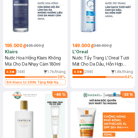
195.000 ₫
149.000 ₫
435.000 ₫
249.000 ₫
Klairs
L'Oreal
Nước Hoa Hồng Klairs Không
Nước Tẩy Trang L'Oreal Tươi
Mùi Cho Da Nhạy Cảm 180ml
Mát Cho Da Dầu, Hỗn Hợp
400ml
(148)
1.7k/tháng
(298)
1.8k/tháng
4.8
4.8
38
%
64
%
Bill Klairs từ 299k Tặng Mặt Nạ
Làm Dịu Da & Kiểm Soát Dầu Nhờn
25ml (SL Có Hạn)
-
46
%
-
33
%