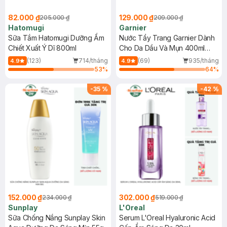
82.000 ₫
129.000 ₫
205.000 ₫
209.000 ₫
Hatomugi
Garnier
Sữa Tắm Hatomugi Dưỡng Ẩm
Nước Tẩy Trang Garnier Dành
Chiết Xuất Ý Dĩ 800ml
Cho Da Dầu Và Mụn 400ml
(Mới)
(123)
714/tháng
(69)
935/tháng
4.9
4.9
53
%
64
%
-
35
%
-
42
%
152.000 ₫
302.000 ₫
234.000 ₫
519.000 ₫
Sunplay
L'Oreal
Sữa Chống Nắng Sunplay Skin
Serum L'Oreal Hyaluronic Acid