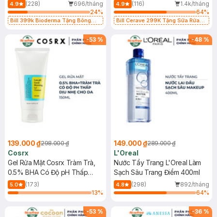
500ml
473ml
(228)
696/tháng
(116)
1.4k/tháng
4.9
4.9
24
%
64
%
Bill 399k Bioderma Tặng Bông
Bill Cerave 299K Tặng Sữa Rửa
Tẩy Trang Hộp 50 Miếng (SL có
Mặt Cerave 30ml (SL có hạn)
hạn)
-
53
%
-
48
%
139.000 ₫
149.000 ₫
298.000 ₫
289.000 ₫
Cosrx
L'Oreal
Gel Rửa Mặt Cosrx Tràm Trà,
Nước Tẩy Trang L'Oreal Làm
0.5% BHA Có Độ pH Thấp
Sạch Sâu Trang Điểm 400ml
150ml
(173)
(298)
892/tháng
5.0
4.8
13
%
64
%
-
53
%
-
36
%