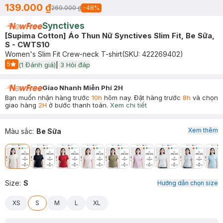
139.000 ₫
269.000 ₫
-
48
%
Synctives
[Supima Cotton] Áo Thun Nữ Synctives Slim Fit, Be Sữa,
S - CWTS10
Women's Slim Fit Crew-neck T-shirt
(SKU:
422269402
)
5
(
1
Đánh giá)
|
3
Hỏi đáp
Start Icon
Giao Nhanh Miễn Phí 2H
Bạn muốn nhận hàng trước
10h
hôm nay. Đặt hàng trước
8h
và chọn
giao hàng
2H
ở bước thanh toán.
Xem chi tiết
Xem thêm
Màu sắc
:
Be Sữa
Size
:
S
Hướng dẫn chọn size
XS
S
M
L
XL