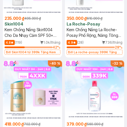
235.000 ₫
350.000 ₫
495.000 ₫
610.000 ₫
Skin1004
La Roche-Posay
Kem Chống Nắng Skin1004
Kem Chống Nắng La Roche-
Cho Da Nhạy Cảm SPF 50+
Posay Phổ Rộng, Nâng Tông
50ml
Kiềm Dầu 50ml
(119)
1.0k/tháng
(28)
736/tháng
4.8
4.9
42
%
28
%
Bill Skin1004 từ 399k Tặng Kem
Bill La roche-posay 399K Tặng
Chống Nắng Cho Da Nhạy Cảm
Gel rửa mặt da dầu nhạy cảm 50ml
SPF 50+ 20ml (SL Có Hạn)
(SL có hạn)
-
40
%
-
32
%
418.000 ₫
379.000 ₫
702.000 ₫
560.000 ₫