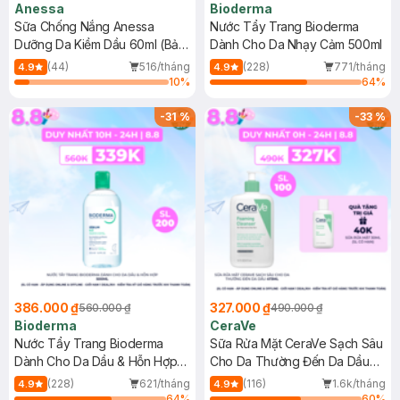
Anessa
Bioderma
Sữa Chống Nắng Anessa
Nước Tẩy Trang Bioderma
Dưỡng Da Kiềm Dầu 60ml (Bản
Dành Cho Da Nhạy Cảm 500ml
Mới)
(44)
516/tháng
(228)
771/tháng
4.9
4.9
10
%
64
%
-
31
%
-
33
%
386.000 ₫
327.000 ₫
560.000 ₫
490.000 ₫
Bioderma
CeraVe
Nước Tẩy Trang Bioderma
Sữa Rửa Mặt CeraVe Sạch Sâu
Dành Cho Da Dầu & Hỗn Hợp
Cho Da Thường Đến Da Dầu
500ml
473ml
(228)
621/tháng
(116)
1.6k/tháng
4.9
4.9
64
%
60
%