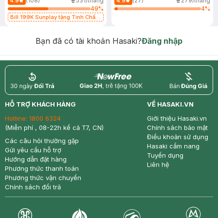
(108)
531/tháng
(27)
279/tháng
4.9
4.9
49
%
4
%
Bill 199K Sunplay tặng Tinh Chất
Chống Nắng 7g trị giá 30K (SL có
hạn)
Bạn đã có tài khoản Hasaki?
Đăng nhập
return
nowfree
price
HỖ TRỢ KHÁCH HÀNG
VỀ HASAKI.VN
Hotline:
1800 6324
Giới thiệu Hasaki.vn
(Miễn phí , 08-22h kể cả T7, CN)
Chính sách bảo mật
Điều khoản sử dụng
Các câu hỏi thường gặp
Hasaki cẩm nang
Gửi yêu cầu hỗ trợ
Tuyển dụng
Hướng dẫn đặt hàng
Liên hệ
Phương thức thanh toán
Phương thức vận chuyển
Chính sách đổi trả