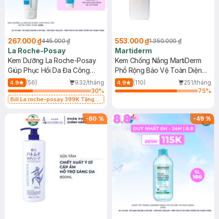
267.000 ₫
553.000 ₫
445.000 ₫
1.350.000 ₫
La Roche-Posay
Martiderm
Kem Dưỡng La Roche-Posay
Kem Chống Nắng MartiDerm
Giúp Phục Hồi Da Đa Công
Phổ Rộng Bảo Vệ Toàn Diện
Dụng 40ml
40ml
(56)
932/tháng
(110)
251/tháng
4.9
4.9
30
%
75
%
Bill La roche-posay 399K Tặng
Gel rửa mặt da dầu nhạy cảm 50ml
(SL có hạn)
-
60
%
-
49
%