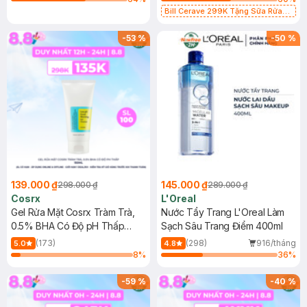
Bill Cerave 299K Tặng Sữa Rửa
Mặt Cerave 30ml (SL có hạn)
-
53
%
-
50
%
139.000 ₫
145.000 ₫
298.000 ₫
289.000 ₫
Cosrx
L'Oreal
Gel Rửa Mặt Cosrx Tràm Trà,
Nước Tẩy Trang L'Oreal Làm
0.5% BHA Có Độ pH Thấp
Sạch Sâu Trang Điểm 400ml
150ml
(173)
(298)
916/tháng
5.0
4.8
8
%
36
%
-
59
%
-
40
%