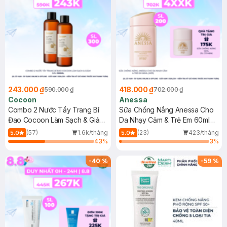
243.000 ₫
418.000 ₫
590.000 ₫
702.000 ₫
Cocoon
Anessa
Combo 2 Nước Tẩy Trang Bí
Sữa Chống Nắng Anessa Cho
Đao Cocoon Làm Sạch & Giảm
Da Nhạy Cảm & Trẻ Em 60ml
Dầu 500ml
(Mới)
(57)
1.6k/tháng
(23)
423/tháng
5.0
5.0
43
%
3
%
-
40
%
-
59
%