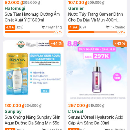
82.000 ₫
107.000 ₫
205.000 ₫
209.000 ₫
Hatomugi
Garnier
Sữa Tắm Hatomugi Dưỡng Ẩm
Nước Tẩy Trang Garnier Dành
Chiết Xuất Ý Dĩ 800ml
Cho Da Dầu Và Mụn 400ml
(Mới)
(123)
714/tháng
(69)
1.1k/tháng
4.9
4.9
52
%
53
%
-
44
%
-
43
%
130.000 ₫
297.000 ₫
234.000 ₫
519.000 ₫
Sunplay
L'Oreal
Sữa Chống Nắng Sunplay Skin
Serum L'Oreal Hyaluronic Acid
Aqua Dưỡng Da Sáng Mịn 55g
Cấp Ẩm Sáng Da 30ml