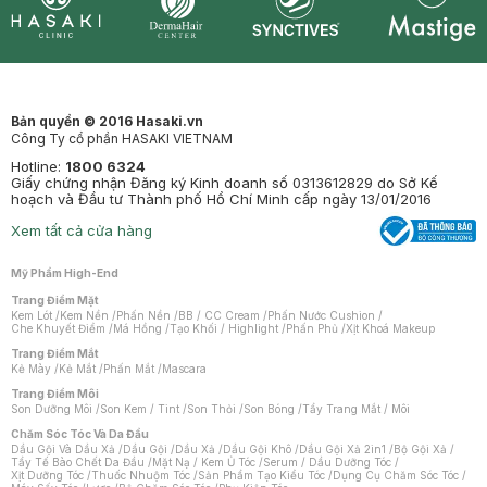
Synctives
Clinic
Dermahair
Mastige
Bản quyền © 2016 Hasaki.vn
Công Ty cổ phần HASAKI VIETNAM
Hotline:
1800 6324
Giấy chứng nhận Đăng ký Kinh doanh số 0313612829 do Sở Kế
hoạch và Đầu tư Thành phố Hồ Chí Minh cấp ngày 13/01/2016
Xem tất cả cửa hàng
Mỹ Phẩm High-End
Trang Điểm Mặt
Kem Lót
/
Kem Nền
/
Phấn Nền
/
BB / CC Cream
/
Phấn Nước Cushion
/
Che Khuyết Điểm
/
Má Hồng
/
Tạo Khối / Highlight
/
Phấn Phủ
/
Xịt Khoá Makeup
Trang Điểm Mắt
Kẻ Mày
/
Kẻ Mắt
/
Phấn Mắt
/
Mascara
Trang Điểm Môi
Son Dưỡng Môi
/
Son Kem / Tint
/
Son Thỏi
/
Son Bóng
/
Tẩy Trang Mắt / Môi
Chăm Sóc Tóc Và Da Đầu
Dầu Gội Và Dầu Xả
/
Dầu Gội
/
Dầu Xả
/
Dầu Gội Khô
/
Dầu Gội Xả 2in1
/
Bộ Gội Xả
/
Tẩy Tế Bào Chết Da Đầu
/
Mặt Nạ / Kem Ủ Tóc
/
Serum / Dầu Dưỡng Tóc
/
Xịt Dưỡng Tóc
/
Thuốc Nhuộm Tóc
/
Sản Phẩm Tạo Kiểu Tóc
/
Dụng Cụ Chăm Sóc Tóc
/