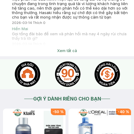
chuyện đang trong tình trạng quá tải vì lượng khách hàng liên
hệ tăng cao, nên thời gian phản hồi có thể kéo dài hơn so với
thông thường. Hasaki hiểu rằng sự chờ đợi có thể gây bất tiện
cho bạn và rất mong nhận được sự thông cảm từ bạn
2026-03-14
Thích
0
Hiền Mai
Gọi tổng đài bảo để xem và phản hồi mà nay 4 ngày rùi chưa
thấy trả lời gì?
2026-03-14
Thích
0
Hasaki
Xem tất cả
@Hiền Mai Dạ bạn chat inbox cho Hasaki xin thông tin đơn
hàng hoặc SDT liên quan để kiểm tra hoặc liên hệ hotline
18006324 (phím 1) để được hỗ trợ giải đáp nhé. Cảm ơn bạn
đã tin tưởng và mua sắm tại Hasaki!
2026-03-10
Thích
0
Hiền Mai
Giờ muốn đổi qua dòng khác được k
2026-03-10
Thích
0
Hiền Mai
GỢI Ý DÀNH RIÊNG CHO BẠN
Bữa có mua màu này zise M so với zise mà mặc thấy ôm mặc
vào không hợp
-
50
%
-
40
%
2026-03-10
Thích
0
Hasaki
90 ngày dùng thử - Không hài lòng hoàn tiền Trải nghiệm
khách hàng là minh chứng tốt nhất cho chất lượng sản phẩm,
chính sách dùng thử 90 ngày không chỉ là lời cam kết chất