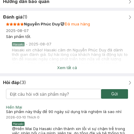
Hướng dẫn bảo quản
Đánh giá
(
1
)
Nguyễn Phúc Duy
Đã mua hàng
2025-08-07
Sản phẩm tốt.
-
2025-08-07
Hasaki
Hasaki xin chào! Hasaki cảm ơn Nguyễn Phúc Duy đã dành
thời gian đánh giá. Sự hài lòng của khách hàng là động lực to
lớn để Hasaki ngày càng phát triển hơn nữa về chất lượng
dịch vụ. Cảm ơn bạn đã tin tưởng và mua sắm tại Hasaki!
Xem tất cả
Hỏi đáp
(
3
)
Gửi
Hiền Mai
Sản phẩm này thấy để 90 ngày sử dụng trải nghiệm là sao nhỉ
2026-03-10
Thích
0
Hasaki
@Hiền Mai Dạ Hasaki chân thành xin lỗi vì sự chậm trễ trong
việc phản hồi của mình. Hiện tại, do tổng đài và hệ thống trò