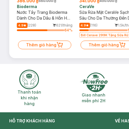
386.000 ₫
341.000 ₫
560.000 ₫
490.000 ₫
Bioderma
CeraVe
rma
Nước Tẩy Trang Bioderma
Sữa Rửa Mặt CeraVe Sạc
m
Dành Cho Da Dầu & Hỗn Hợp
Sâu Cho Da Thường Đến 
500ml
Dầu 473ml
/tháng
(228)
621/tháng
(116)
1.5k/t
4.9
4.9
64
%
64
%
Bill Cerave 299K Tặng Sữa Rử
Mặt Cerave 30ml (SL có hạn)
Thêm giỏ hàng
Thêm giỏ hàng
Thanh toán khi nhận hàng
Giao nhanh miễ
Thanh toán
Giao nhanh
khi nhận
miễn phí 2H
hàng
HỖ TRỢ KHÁCH HÀNG
VỀ HA