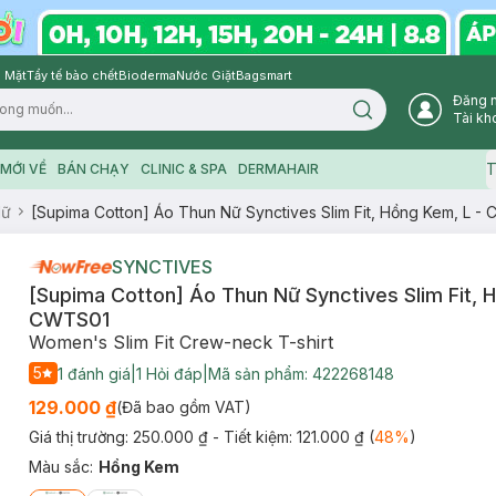
 Mặt
Tẩy tế bào chết
Bioderma
Nước Giặt
Bagsmart
Đăng 
Search icon
Tài kh
T
MỚI VỀ
BÁN CHẠY
CLINIC & SPA
DERMAHAIR
Nữ
[Supima Cotton] Áo Thun Nữ Synctives Slim Fit, Hồng Kem, L -
SYNCTIVES
[Supima Cotton] Áo Thun Nữ Synctives Slim Fit, 
CWTS01
Women's Slim Fit Crew-neck T-shirt
5
1
đánh giá
|
1
Hỏi đáp
|
Mã sản phẩm:
422268148
129.000 ₫
(Đã bao gồm VAT)
Giá thị trường:
250.000 ₫
- Tiết kiệm:
121.000 ₫
(
48
%
)
Màu sắc
:
Hồng Kem