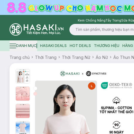
Kem Chống Nắng
Tẩy Trang
Sữa Rửa
Logo
DANH MỤC
HASAKI DEALS
HOT DEALS
THƯƠNG HIỆU
HÀNG 
Hamburger icon
Trang chủ
Thời Trang
Thời Trang Nữ
Áo Nữ
Áo Thun 