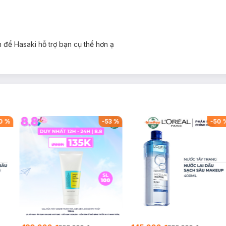
để Hasaki hỗ trợ bạn cụ thể hơn ạ
0
%
-
53
%
-
50