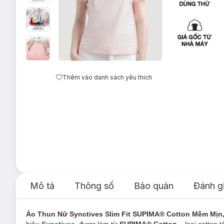
Thêm vào danh sách yêu thích
Mô tả
Thông số
Bảo quản
Đánh g
Áo Thun Nữ Synctives Slim Fit SUPIMA® Cotton Mềm Mịn