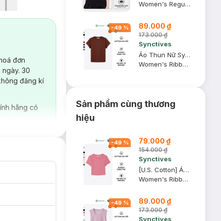
Women's Regular Fit Curved Hem T-Shirt
89.000 ₫
-
49
%
173.000 ₫
Synctives
Áo Thun Nữ Synctives Slim Fit, USA Cotton, Đỏ Nâu Sẫm, Size L
 hoá đơn
Women's Ribbed Waist Length Fitted T-shirt - CWTS0016
 ngày. 30
không đăng kí
Sản phẩm cùng thương
ính hãng có
hiệu
79.000 ₫
-
49
%
154.000 ₫
Synctives
[U.S. Cotton] Áo Croptop Nữ Synctives Slim Fit, Hồng Mận, L - CWTS0014
Women's Ribbed Cropped Fitted T-shirt
89.000 ₫
-
49
%
173.000 ₫
Synctives