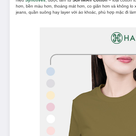
hiệu
Synctives
, được làm từ
SUPIMA® Cotton
– loại cotton 
hơn, bền màu hơn, thoáng mát hơn, co giãn hơn và không lo 
jeans, quần suông hay layer với áo khoác, phù hợp mặc đi làm,