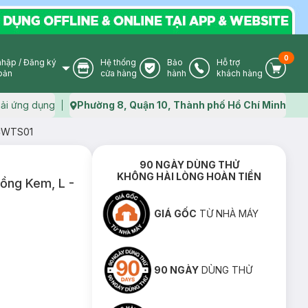
0
nhập
/
Đăng ký
Hệ thống
Bảo
Hỗ trợ
User Icon
Store Icon
Warranty Icon
Phone Icon
Cart I
oản
cửa hàng
hành
khách hàng
ải ứng dụng
Phường 8, Quận 10, Thành phố Hồ Chí Minh
Map icon
 CWTS01
90 NGÀY DÙNG THỬ
KHÔNG HÀI LÒNG HOÀN TIỀN
Hồng Kem, L -
GIÁ GỐC
TỪ NHÀ MÁY
90 NGÀY
DÙNG THỬ