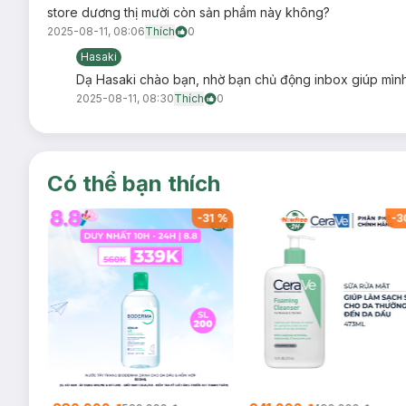
store dương thị mười còn sản phẩm này không?
2025-08-11, 08:06
Thích
0
Hasaki
Dạ Hasaki chào bạn, nhờ bạn chủ động inbox giúp mình 
2025-08-11, 08:30
Thích
0
Có thể bạn thích
-
32
%
-
31
%
-
3