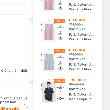
[U.S. Cotton] Áo Tank Top Nữ Synctives Regular Fit, Hồng Phấn, XL - CWTA0004
Women's Ribbed Regular Fit Tank Top
89.000 ₫
-
49
%
173.000 ₫
Synctives
[U.S. Cotton] Áo Tank Top Nữ Synctives Regular Fit, Hồng Phấn, M - CWTA0004
Women's Ribbed Regular Fit Tank Top
89.000 ₫
-
49
%
173.000 ₫
Synctives
[U.S. Cotton] Áo Tank Top Nữ Synctives Regular Fit, Xám Nhạt, XS - CWTA0004
Women's Ribbed Regular Fit Tank Top
. Không thêm chất
199.000 ₫
-
48
%
384.000 ₫
Synctives
[U.S. Cotton] Áo Polo Nam Synctives Regular Fit, Xanh Ðen, XL - CMPO0008
ận xét của bạn về
Men's Pique Regular Fit Classic Polo Shirt
 phẩm này
 đánh giá