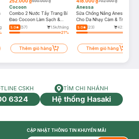
252.000 ₫
418.000 ₫
590.000 ₫
702.000 ₫
Cocoon
Anessa
m
Combo 2 Nước Tẩy Trang Bí
Sữa Chống Nắng Anessa
Đao Cocoon Làm Sạch &
Cho Da Nhạy Cảm & Trẻ Em
Giảm Dầu 500ml
60ml (Mới)
g
(57)
1.5k/tháng
(23)
423/tháng
5.0
5.0
%
21
%
22
%
Thêm giỏ hàng
Thêm giỏ hàng
TLINE CSKH
TÌM CHI NHÁNH
HOTLINE CSKH
Tìm chi nhánh
00 6324
Hệ thống Hasaki
tín toàn cầu
CẬP NHẬT THÔNG TIN KHUYẾN MÃI