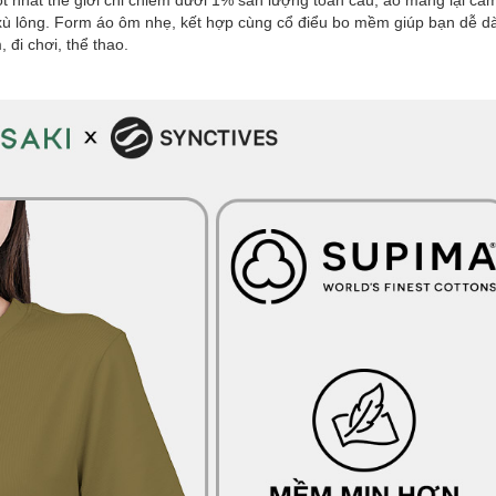
tốt nhất thế giới chỉ chiếm dưới 1% sản lượng toàn cầu, áo mang lại c
xù lông. Form áo ôm nhẹ, kết hợp cùng cổ điểu bo mềm giúp bạn dễ d
 đi chơi, thể thao.