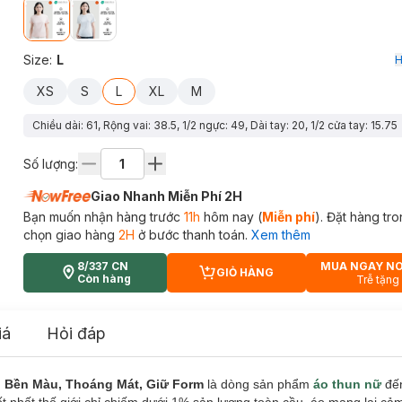
Size
:
L
H
XS
S
L
XL
M
Chiều dài: 61, Rộng vai: 38.5, 1/2 ngực: 49, Dài tay: 20, 1/2 cửa tay: 15.75
Số lượng:
Giao Nhanh Miễn Phí 2H
Bạn muốn nhận hàng trước
11h
hôm nay (
Miễn phí
). Đặt hàng tr
chọn giao hàng
2H
ở bước thanh toán.
Xem thêm
8/337 CN
MUA NGAY N
GIỎ HÀNG
CART PLUS ICON
Còn hàng
Trễ tặng
iá
Hỏi đáp
, Bền Màu, Thoáng Mát, Giữ Form
là dòng sản phẩm
áo thun nữ
đến