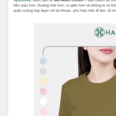
Synctives
, được làm từ
SUPIMA® Cotton
– loại cotton tốt n
bền màu hơn, thoáng mát hơn, co giãn hơn và không lo xù lô
quần suông hay layer với áo khoác, phù hợp mặc đi làm, đi chơ