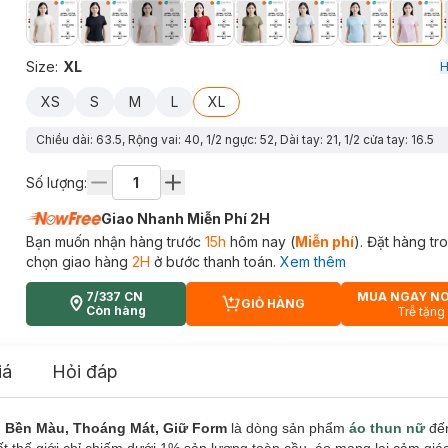
Size
:
XL
H
XS
S
M
L
XL
Chiều dài: 63.5, Rộng vai: 40, 1/2 ngực: 52, Dài tay: 21, 1/2 cửa tay: 16.5
Số lượng:
Giao Nhanh Miễn Phí 2H
Bạn muốn nhận hàng trước
15h
hôm nay (
Miễn phí
). Đặt hàng t
chọn giao hàng
2H
ở bước thanh toán.
Xem thêm
7/337 CN
MUA NGAY N
GIỎ HÀNG
CART PLUS ICON
Còn hàng
Trễ tặng
iá
Hỏi đáp
, Bền Màu, Thoáng Mát, Giữ Form
là dòng sản phẩm
áo thun nữ
đến