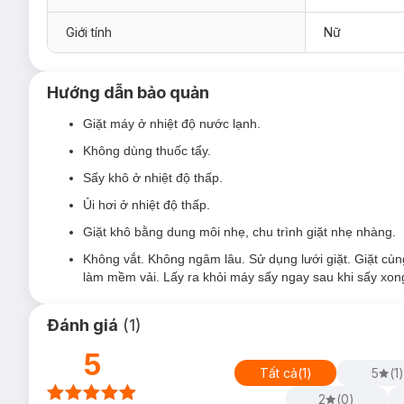
Giới tính
Nữ
Hướng dẫn bảo quản
Giặt máy ở nhiệt độ nước lạnh.
Không dùng thuốc tẩy.
Sấy khô ở nhiệt độ thấp.
Ủi hơi ở nhiệt độ thấp.
Giặt khô bằng dung môi nhẹ, chu trình giặt nhẹ nhàng.
Không vắt. Không ngâm lâu. Sử dụng lưới giặt. Giặt cù
làm mềm vải. Lấy ra khỏi máy sấy ngay sau khi sấy xon
Đánh giá
(
1
)
5
Tất cả
(
1
)
5
(
1
)
2
(
0
)