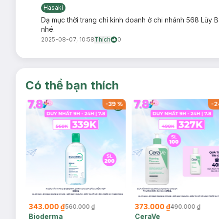
Hasaki
Dạ mục thời trang chỉ kinh doanh ở chi nhánh 568 Lũy
nhé.
2025-08-07, 10:58
Thích
0
Có thể bạn thích
-
37
%
-
39
%
-
2
343.000 ₫
373.000 ₫
560.000 ₫
490.000 ₫
Bioderma
CeraVe