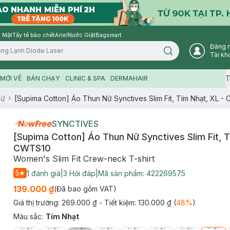
 Mặt
Tẩy tế bào chết
Ariel
Nước Giặt
Bagsmart
Đăng 
Search icon
Tài kh
T
MỚI VỀ
BÁN CHẠY
CLINIC & SPA
DERMAHAIR
Nữ
[Supima Cotton] Áo Thun Nữ Synctives Slim Fit, Tím Nhạt, XL 
SYNCTIVES
[Supima Cotton] Áo Thun Nữ Synctives Slim Fit, T
CWTS10
Women's Slim Fit Crew-neck T-shirt
5
1
đánh giá
|
3
Hỏi đáp
|
Mã sản phẩm:
422269575
139.000 ₫
(Đã bao gồm VAT)
Giá thị trường:
269.000 ₫
- Tiết kiệm:
130.000 ₫
(
48
%
)
Màu sắc
:
Tím Nhạt