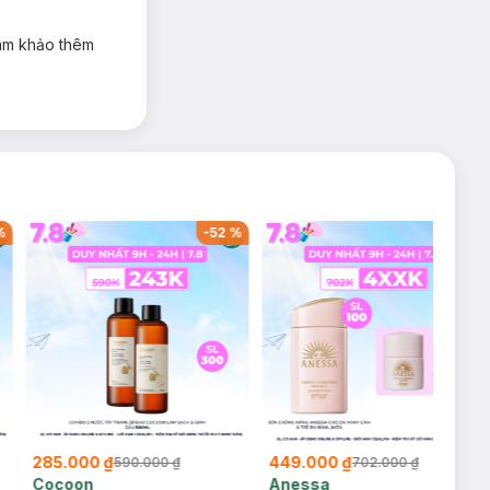
ham khảo thêm
%
-
52
%
-
36
%
285.000 ₫
449.000 ₫
590.000 ₫
702.000 ₫
Cocoon
Anessa