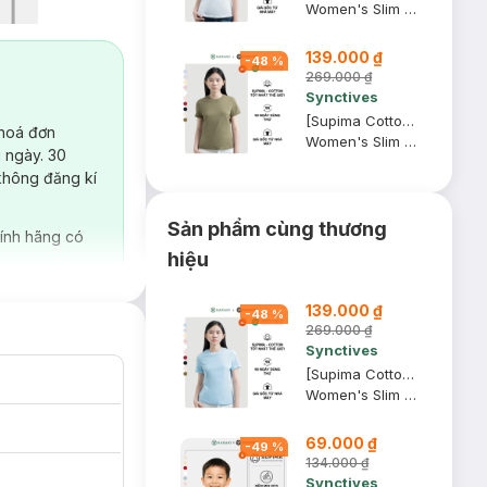
Women's Slim Fit Crew-neck T-shirt
139.000 ₫
-
48
%
269.000 ₫
Synctives
[Supima Cotton] Áo Thun Nữ Synctives Slim Fit, Rêu, XS - CWTS10
 hoá đơn
Women's Slim Fit Crew-neck T-shirt
 ngày. 30
không đăng kí
Sản phẩm cùng thương
ính hãng có
hiệu
139.000 ₫
-
48
%
269.000 ₫
Synctives
[Supima Cotton] Áo Thun Nữ Synctives Slim Fit, Xanh Mây, XL - CWTS10
Women's Slim Fit Crew-neck T-shirt
69.000 ₫
-
49
%
134.000 ₫
Synctives