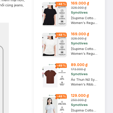
iác mềm mại hơn,
169.000 ₫
-
48
%
ối cùng jeans,
326.000 ₫
Synctives
[Supima Cotton] Áo Thun Nữ Synctives Regular Fit, Đen, S - CWTS02
Women's Regular Fit Curved Hem T-Shirt
169.000 ₫
-
48
%
326.000 ₫
Synctives
[Supima Cotton] Áo Thun Nữ Synctives Regular Fit, Trắng, S - CWTS02
Women's Regular Fit Curved Hem T-Shirt
89.000 ₫
-
49
%
173.000 ₫
Synctives
Áo Thun Nữ Synctives Slim Fit, USA Cotton, Đỏ Nâu Sẫm, Size L
Women's Ribbed Waist Length Fitted T-shirt - CWTS0016
129.000 ₫
-
48
%
250.000 ₫
Synctives
[Supima Cotton] Áo Thun Nữ Synctives Slim Fit, Trắng, M - CWTS01