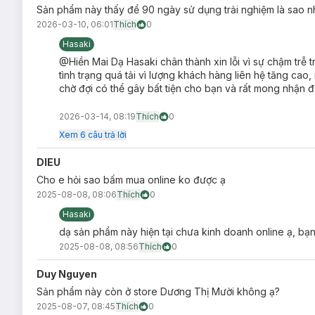
Sản phẩm này thấy để 90 ngày sử dụng trải nghiệm là sao n
2026-03-10, 06:01
Thích
0
Hasaki
@Hiền Mai Dạ Hasaki chân thành xin lỗi vì sự chậm trễ t
tình trạng quá tải vì lượng khách hàng liên hệ tăng cao
chờ đợi có thể gây bất tiện cho bạn và rất mong nhận 
2026-03-14, 08:19
Thích
0
Xem
6
câu trả lời
DIEU
Cho e hỏi sao bấm mua online ko được ạ
2025-08-08, 08:06
Thích
0
Hasaki
dạ sản phẩm này hiện tại chưa kinh doanh online ạ, bạ
2025-08-08, 08:56
Thích
0
Duy Nguyen
Sản phẩm này còn ở store Dương Thị Mười không ạ?
2025-08-07, 08:45
Thích
0