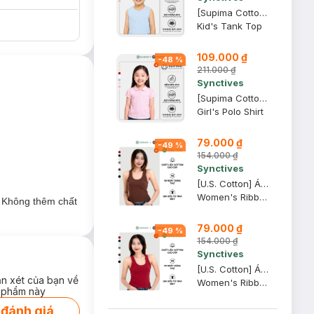
[Supima Cotton] Áo Sát Nách Trẻ Em Synctives, Xanh Mây, 5 - CCTA01
Kid's Tank Top
109.000 ₫
-
48
%
211.000 ₫
Synctives
[Supima Cotton] Áo Polo Trẻ Em Synctives, Tím Nhạt, 8 - CGPO01
Girl's Polo Shirt
79.000 ₫
-
49
%
154.000 ₫
Synctives
[U.S. Cotton] Áo Tank Top Nữ Synctives Slim Fit, Đỏ Nâu Sẫm, XL - CWTA0006
Women's Ribbed Waist Length Fitted Tank Top
. Không thêm chất
79.000 ₫
-
49
%
154.000 ₫
Synctives
[U.S. Cotton] Áo Tank Top Nữ Synctives Slim Fit, Đỏ Samba, L - CWTA0006
ận xét của bạn về
Women's Ribbed Waist Length Fitted Tank Top
 phẩm này
 đánh giá