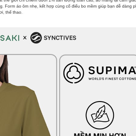
hất thế giới chỉ chiếm dưới 1% sản lượng toàn cầu, áo mang lại cảm g
ng. Form áo ôm nhẹ, kết hợp cùng cổ điểu bo mềm giúp bạn dễ dàng ph
i, thể thao.