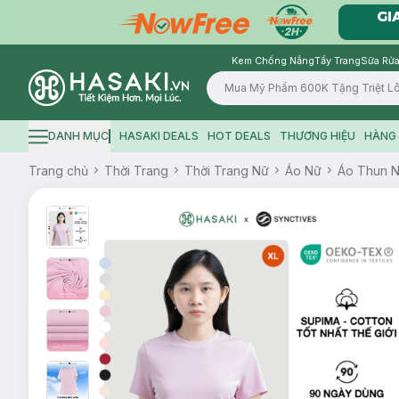
Kem Chống Nắng
Tẩy Trang
Sữa Rửa
Logo
DANH MỤC
HASAKI DEALS
HOT DEALS
THƯƠNG HIỆU
HÀNG 
Hamburger icon
Trang chủ
Thời Trang
Thời Trang Nữ
Áo Nữ
Áo Thun 