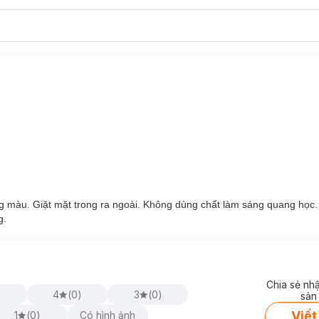
ng màu. Giặt mặt trong ra ngoài. Không dùng chất làm sáng quang học
g.
Chia sẻ nh
4
(
0
)
3
(
0
)
sản
Viết
1
(
0
)
Có hình ảnh