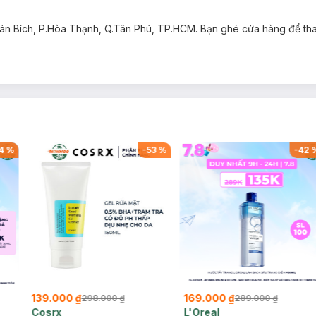
 Bán Bích, P.Hòa Thạnh, Q.Tân Phú, TP.HCM. Bạn ghé cửa hàng để t
4
%
-
53
%
-
42
139.000 ₫
169.000 ₫
298.000 ₫
289.000 ₫
Cosrx
L'Oreal