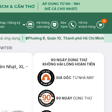
0
nhập
/
Đăng ký
Hệ thống
Bảo
Hỗ trợ
User Icon
Store Icon
Warranty Icon
Phone Icon
Cart I
oản
cửa hàng
hành
khách hàng
ải ứng dụng
Phường 8, Quận 10, Thành phố Hồ Chí Minh
Map icon
- CWTS10
90 NGÀY DÙNG THỬ
KHÔNG HÀI LÒNG HOÀN TIỀN
ím Nhạt, XL -
GIÁ GỐC
TỪ NHÀ MÁY
90 NGÀY
DÙNG THỬ