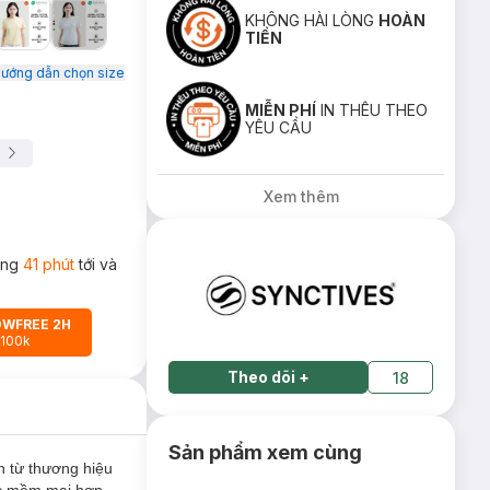
KHÔNG HÀI LÒNG
HOÀN
TIỀN
ướng dẫn chọn size
MIỄN PHÍ
IN THÊU THEO
YÊU CẦU
Xem thêm
rong
41 phút
tới và
OWFREE 2H
 100k
Theo dõi
+
18
Sản phẩm xem cùng
 từ thương hiệu