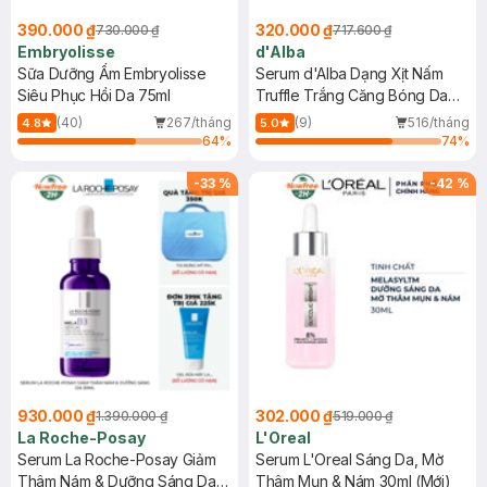
390.000 ₫
320.000 ₫
730.000 ₫
717.600 ₫
Embryolisse
d'Alba
Sữa Dưỡng Ẩm Embryolisse
Serum d'Alba Dạng Xịt Nấm
Siêu Phục Hồi Da 75ml
Truffle Trắng Căng Bóng Da
100ml
(40)
267/tháng
(9)
516/tháng
4.8
5.0
64
%
74
%
-
33
%
-
42
%
930.000 ₫
302.000 ₫
1.390.000 ₫
519.000 ₫
La Roche-Posay
L'Oreal
Serum La Roche-Posay Giảm
Serum L'Oreal Sáng Da, Mờ
Thâm Nám & Dưỡng Sáng Da
Thâm Mụn & Nám 30ml (Mới)