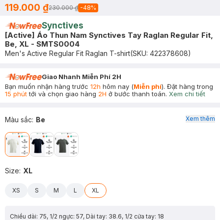
119.000 ₫
230.000 ₫
-
48
%
Synctives
[Active] Áo Thun Nam Synctives Tay Raglan Regular Fit,
Be, XL - SMTS0004
Men's Active Regular Fit Raglan T-shirt
(SKU:
422378608
)
Giao Nhanh Miễn Phí 2H
Bạn muốn nhận hàng trước
12h
hôm nay (
Miễn phí
). Đặt hàng trong
15 phút
tới và chọn giao hàng
2H
ở bước thanh toán.
Xem chi tiết
Xem thêm
Màu sắc
:
Be
Size
:
XL
XS
S
M
L
XL
Chiều dài: 75, 1/2 ngực: 57, Dài tay: 38.6, 1/2 cửa tay: 18