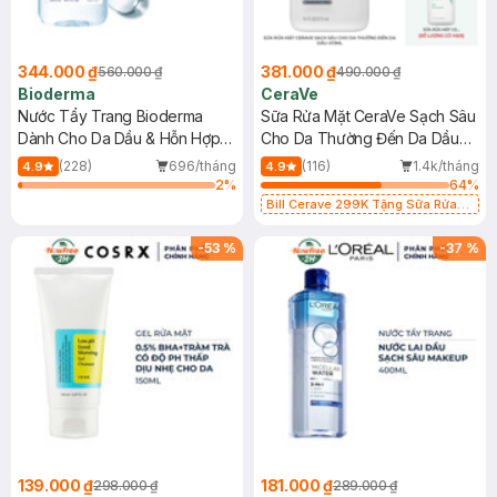
344.000 ₫
381.000 ₫
560.000 ₫
490.000 ₫
Bioderma
CeraVe
Nước Tẩy Trang Bioderma
Sữa Rửa Mặt CeraVe Sạch Sâu
Dành Cho Da Dầu & Hỗn Hợp
Cho Da Thường Đến Da Dầu
500ml
473ml
(228)
696/tháng
(116)
1.4k/tháng
4.9
4.9
2
%
64
%
Bill Cerave 299K Tặng Sữa Rửa
Mặt Cerave 30ml (SL có hạn)
-
53
%
-
37
%
139.000 ₫
181.000 ₫
298.000 ₫
289.000 ₫