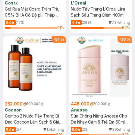
Cosrx
L'Oreal
Gel Rửa Mặt Cosrx Tràm Trà,
Nước Tẩy Trang L'Oreal Làm
0.5% BHA Có Độ pH Thấp
Sạch Sâu Trang Điểm 400ml
150ml
(173)
(298)
734/tháng
5.0
4.8
11
%
64
%
-
57
%
-
36
%
252.000 ₫
448.000 ₫
590.000 ₫
702.000 ₫
Cocoon
Anessa
Combo 2 Nước Tẩy Trang Bí
Sữa Chống Nắng Anessa Cho
Đao Cocoon Làm Sạch & Giảm
Da Nhạy Cảm & Trẻ Em 60ml
Dầu 500ml
(Mới)
(57)
1.5k/tháng
(23)
395/tháng
5.0
5.0
99
%
35
%