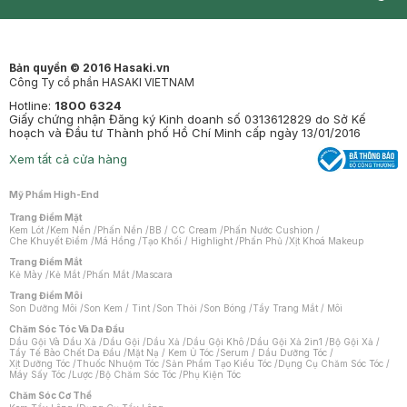
Synctives
Clinic
Dermahair
Mastige
Bản quyền © 2016 Hasaki.vn
Công Ty cổ phần HASAKI VIETNAM
Hotline:
1800 6324
Giấy chứng nhận Đăng ký Kinh doanh số 0313612829 do Sở Kế
hoạch và Đầu tư Thành phố Hồ Chí Minh cấp ngày 13/01/2016
Xem tất cả cửa hàng
Mỹ Phẩm High-End
Trang Điểm Mặt
Kem Lót
/
Kem Nền
/
Phấn Nền
/
BB / CC Cream
/
Phấn Nước Cushion
/
Che Khuyết Điểm
/
Má Hồng
/
Tạo Khối / Highlight
/
Phấn Phủ
/
Xịt Khoá Makeup
Trang Điểm Mắt
Kẻ Mày
/
Kẻ Mắt
/
Phấn Mắt
/
Mascara
Trang Điểm Môi
Son Dưỡng Môi
/
Son Kem / Tint
/
Son Thỏi
/
Son Bóng
/
Tẩy Trang Mắt / Môi
Chăm Sóc Tóc Và Da Đầu
Dầu Gội Và Dầu Xả
/
Dầu Gội
/
Dầu Xả
/
Dầu Gội Khô
/
Dầu Gội Xả 2in1
/
Bộ Gội Xả
/
Tẩy Tế Bào Chết Da Đầu
/
Mặt Nạ / Kem Ủ Tóc
/
Serum / Dầu Dưỡng Tóc
/
Xịt Dưỡng Tóc
/
Thuốc Nhuộm Tóc
/
Sản Phẩm Tạo Kiểu Tóc
/
Dụng Cụ Chăm Sóc Tóc
/
Máy Sấy Tóc
/
Lược
/
Bộ Chăm Sóc Tóc
/
Phụ Kiện Tóc
Chăm Sóc Cơ Thể