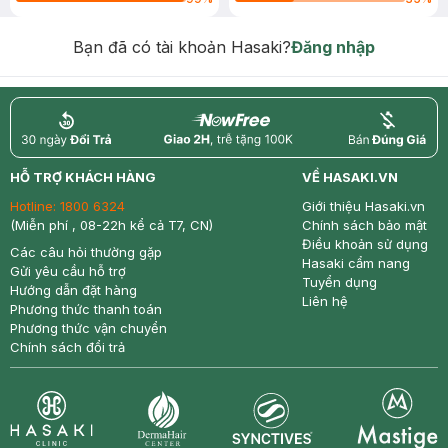
Bạn đã có tài khoản Hasaki?
Đăng nhập
return
nowfree
price
HỖ TRỢ KHÁCH HÀNG
VỀ HASAKI.VN
Hotline:
1800 6324
Giới thiệu Hasaki.vn
(Miễn phí , 08-22h kể cả T7, CN)
Chính sách bảo mật
Điều khoản sử dụng
Các câu hỏi thường gặp
Hasaki cẩm nang
Gửi yêu cầu hỗ trợ
Tuyển dụng
Hướng dẫn đặt hàng
Liên hệ
Phương thức thanh toán
Phương thức vận chuyển
Chính sách đổi trả