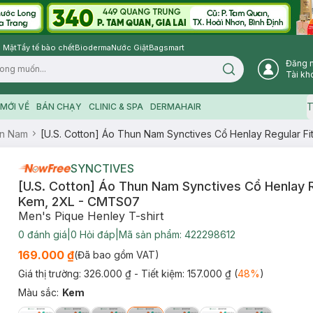
 Mặt
Tẩy tế bào chết
Bioderma
Nước Giặt
Bagsmart
Đăng 
Search icon
Tài kh
T
MỚI VỀ
BÁN CHẠY
CLINIC & SPA
DERMAHAIR
n Nam
[U.S. Cotton] Áo Thun Nam Synctives Cổ Henlay Regular F
SYNCTIVES
[U.S. Cotton] Áo Thun Nam Synctives Cổ Henlay Re
Kem, 2XL - CMTS07
Men's Pique Henley T-shirt
0
đánh giá
|
0
Hỏi đáp
|
Mã sản phẩm:
422298612
169.000 ₫
(Đã bao gồm VAT)
Giá thị trường:
326.000 ₫
- Tiết kiệm:
157.000 ₫
(
48
%
)
Màu sắc
:
Kem