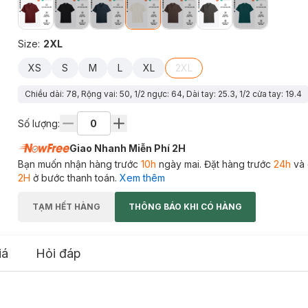
Size
:
2XL
XS
S
M
L
XL
2XL
Chiều dài: 78, Rộng vai: 50, 1/2 ngực: 64, Dài tay: 25.3, 1/2 cửa tay: 19.4
Số lượng:
Giao Nhanh Miễn Phí 2H
Bạn muốn nhận hàng trước
10h
ngày mai. Đặt hàng trước
24h
và 
2H
ở bước thanh toán.
Xem thêm
TẠM HẾT HÀNG
THÔNG BÁO KHI CÓ HÀNG
iá
Hỏi đáp