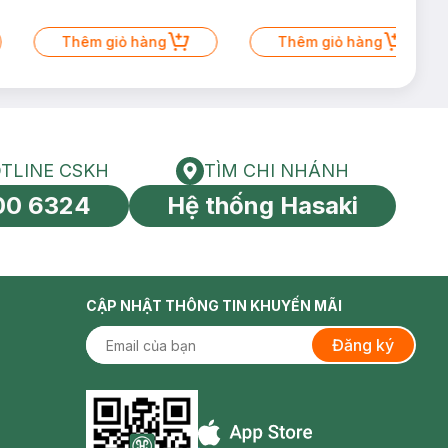
Thêm giỏ hàng
Thêm giỏ hàng
TLINE CSKH
TÌM CHI NHÁNH
HOTLINE CSKH
Tìm chi nhánh
00 6324
Hệ thống Hasaki
tín toàn cầu
CẬP NHẬT THÔNG TIN KHUYẾN MÃI
Đăng ký