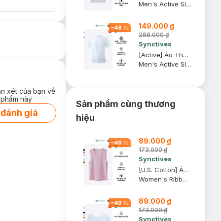
Men's Active Slim Fit T-shirt
149.000 ₫
-
48
%
288.000 ₫
Synctives
[Active] Áo Thun Nam Synctives Slim Fit, Trắng, XS - SMTS0003
Men's Active Slim Fit T-Shirt
ận xét của bạn về
 phẩm này
Sản phẩm cùng thương
 đánh giá
hiệu
89.000 ₫
-
49
%
173.000 ₫
Synctives
[U.S. Cotton] Áo Tank Top Nữ Synctives Regular Fit, Hồng Phấn, M - CWTA0004
Women's Ribbed Regular Fit Tank Top
89.000 ₫
-
49
%
173.000 ₫
Synctives