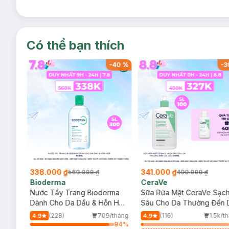
Có thể bạn thích
-
39
%
-
40
%
-
3
338.000 ₫
341.000 ₫
560.000 ₫
490.000 ₫
Bioderma
CeraVe
rma
Nước Tẩy Trang Bioderma
Sữa Rửa Mặt CeraVe Sạc
m
Dành Cho Da Dầu & Hỗn Hợp
Sâu Cho Da Thường Đến 
500ml
Dầu 473ml
/tháng
(228)
709/tháng
(116)
1.5k/t
4.9
4.9
50
%
94
%