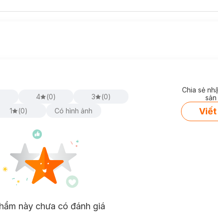
Chia sẻ nh
)
4
(
0
)
3
(
0
)
sản
Viết
1
(
0
)
Có hình ảnh
hẩm này chưa có đánh giá