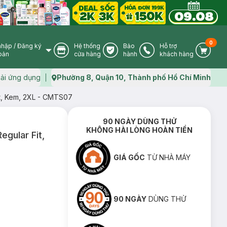
0
nhập
/
Đăng ký
Hệ thống
Bảo
Hỗ trợ
User Icon
Store Icon
Warranty Icon
Phone Icon
Cart I
oản
cửa hàng
hành
khách hàng
ải ứng dụng
Phường 8, Quận 10, Thành phố Hồ Chí Minh
Map icon
it, Kem, 2XL - CMTS07
90 NGÀY DÙNG THỬ
KHÔNG HÀI LÒNG HOÀN TIỀN
gular Fit,
GIÁ GỐC
TỪ NHÀ MÁY
90 NGÀY
DÙNG THỬ