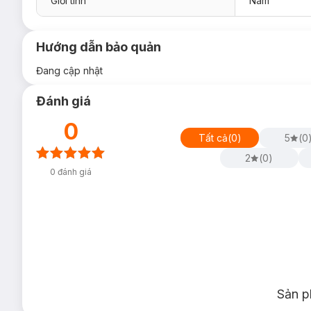
Giới tính
Nam
Hướng dẫn bảo quản
Đang cập nhật
Đánh giá
0
Tất cả
(
0
)
5
(
0
2
(
0
)
0
đánh giá
Sản p