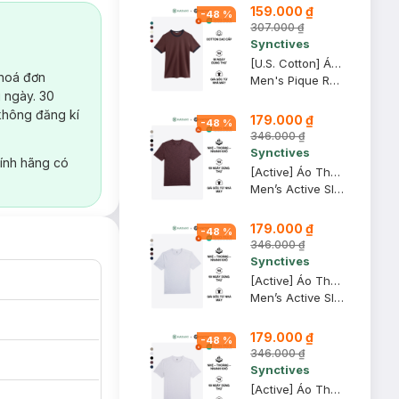
159.000 ₫
-
48
%
307.000 ₫
Synctives
[U.S. Cotton] Áo Thun Nam Synctives Regular Fit, Nâu Cà Phê, M - CMTS0027
 hoá đơn
Men's Pique Regular Fit T-shirt
 ngày. 30
không đăng kí
179.000 ₫
-
48
%
346.000 ₫
Synctives
ính hãng có
[Active] Áo Thun Nam Synctives In Phản Quang Slim Fit, Nâu Chocolate, XL - SMTS0005
Men’s Active Slim Fit Reflective Print T-Shirt
179.000 ₫
-
48
%
346.000 ₫
Synctives
[Active] Áo Thun Nam Synctives In Phản Quang Slim Fit, Xám Army, M - SMTS0005
Men’s Active Slim Fit Reflective Print T-Shirt
179.000 ₫
-
48
%
346.000 ₫
Synctives
[Active] Áo Thun Nam Synctives Slim Fit, Xám Army, M - SMTS0007