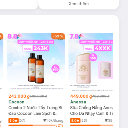
Xem thêm
%
-
59
%
-
36
%
243.000 ₫
449.000 ₫
590.000 ₫
702.000 ₫
Cocoon
Anessa
m
Combo 2 Nước Tẩy Trang Bí
Sữa Chống Nắng Anessa
Đao Cocoon Làm Sạch &
Cho Da Nhạy Cảm & Trẻ Em
Giảm Dầu 500ml
60ml (Mới)
g
(57)
1.6k/tháng
(23)
394/tháng
5.0
5.0
%
52
%
64
%