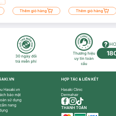
a
Thêm giỏ hàng
Thêm giỏ hàng
HO
18
n phí 2H
30 ngày đổi trả miễn phí
Thương hiệu uy 
Thương hiệu
30 ngày đổi
uy tín toàn
trả miễn phí
cầu
SAKI.VN
HỢP TÁC & LIÊN KẾT
iệu Hasaki.vn
Hasaki Clinic
sách bảo mật
Dermahair
hoản sử dụng
 cẩm nang
facebook
THANH TOÁN
instagram
tiktok
dụng