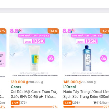
0
%
-
53
%
-
50
139.000 ₫
145.000 ₫
298.000 ₫
289.000 ₫
Cosrx
L'Oreal
h
Gel Rửa Mặt Cosrx Tràm Trà,
Nước Tẩy Trang L'Oreal Là
Da
0.5% BHA Có Độ pH Thấp
Sạch Sâu Trang Điểm 400ml
150ml
háng
(173)
(298)
916/thán
5.0
4.8
3
%
7
%
29