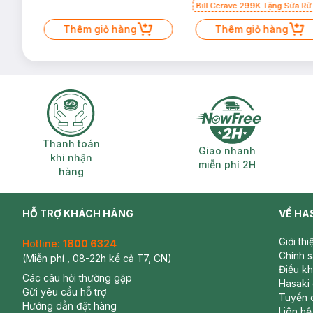
Bill Cerave 299K Tặng Sữa Rử
Mặt Cerave 30ml (SL có hạn)
Thêm giỏ hàng
Thêm giỏ hàng
Thanh toán khi nhận hàng
Giao nhanh miễ
Thanh toán
Giao nhanh
khi nhận
miễn phí 2H
hàng
HỖ TRỢ KHÁCH HÀNG
VỀ HA
Giới th
Hotline:
1800 6324
Chính 
(Miễn phí , 08-22h kể cả T7, CN)
Điều k
Các câu hỏi thường gặp
Hasaki
Gửi yêu cầu hỗ trợ
Tuyển 
Hướng dẫn đặt hàng
Liên hệ