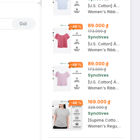
[U.S. Cotton] Áo Thun Nữ Cổ Thuyền Synctives Slim Fit, Trắng, XL - CWTS0013
Women's Ribbed U-neck Low Back T-shirt
Gửi
89.000 ₫
-
49
%
173.000 ₫
Synctives
[U.S. Cotton] Áo Thun Nữ Cổ Thuyền Synctives Slim Fit, Hồng Mận, M - CWTS0013
Women's Ribbed U-neck Low Back T-shirt
89.000 ₫
-
49
%
173.000 ₫
Synctives
[U.S. Cotton] Áo Thun Nữ Cổ Thuyền Synctives Slim Fit, Hồng Phấn, L - CWTS0013
Women's Ribbed U-neck Low Back T-shirt
169.000 ₫
-
48
%
326.000 ₫
Synctives
[Supima Cotton] Áo Thun Nữ Synctives Regular Fit, Xám Nhạt, XS - CWTS02
Women's Regular Fit Curved Hem T-Shirt