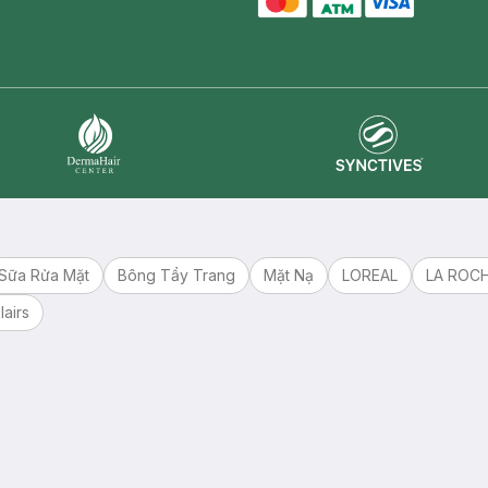
master card
ATM card
visa card
Synctives
Dermahair
Sữa Rửa Mặt
Bông Tẩy Trang
Mặt Nạ
LOREAL
LA ROC
lairs