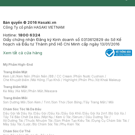
Synctives
Clinic
Dermahair
Mastige
Bản quyền © 2016 Hasaki.vn
Công Ty cổ phần HASAKI VIETNAM
Hotline:
1800 6324
Giấy chứng nhận Đăng ký Kinh doanh số 0313612829 do Sở Kế
hoạch và Đầu tư Thành phố Hồ Chí Minh cấp ngày 13/01/2016
Xem tất cả cửa hàng
Mỹ Phẩm High-End
Trang Điểm Mặt
Kem Lót
/
Kem Nền
/
Phấn Nền
/
BB / CC Cream
/
Phấn Nước Cushion
/
Che Khuyết Điểm
/
Má Hồng
/
Tạo Khối / Highlight
/
Phấn Phủ
/
Xịt Khoá Makeup
Trang Điểm Mắt
Kẻ Mày
/
Kẻ Mắt
/
Phấn Mắt
/
Mascara
Trang Điểm Môi
Son Dưỡng Môi
/
Son Kem / Tint
/
Son Thỏi
/
Son Bóng
/
Tẩy Trang Mắt / Môi
Chăm Sóc Tóc Và Da Đầu
Dầu Gội Và Dầu Xả
/
Dầu Gội
/
Dầu Xả
/
Dầu Gội Khô
/
Dầu Gội Xả 2in1
/
Bộ Gội Xả
/
Tẩy Tế Bào Chết Da Đầu
/
Mặt Nạ / Kem Ủ Tóc
/
Serum / Dầu Dưỡng Tóc
/
Xịt Dưỡng Tóc
/
Thuốc Nhuộm Tóc
/
Sản Phẩm Tạo Kiểu Tóc
/
Dụng Cụ Chăm Sóc Tóc
/
Máy Sấy Tóc
/
Lược
/
Bộ Chăm Sóc Tóc
/
Phụ Kiện Tóc
Chăm Sóc Cơ Thể