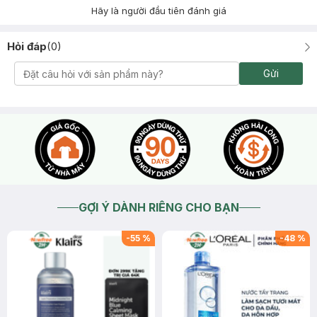
Hãy là người đầu tiên đánh giá
Hỏi đáp
(
0
)
Gửi
GỢI Ý DÀNH RIÊNG CHO BẠN
-
55
%
-
48
%