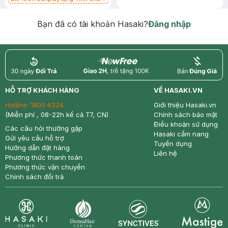
Chống Nắng 7g trị giá 30K (SL có
hạn)
Bạn đã có tài khoản Hasaki?
Đăng nhập
return
nowfree
price
HỖ TRỢ KHÁCH HÀNG
VỀ HASAKI.VN
Hotline:
1800 6324
Giới thiệu Hasaki.vn
(Miễn phí , 08-22h kể cả T7, CN)
Chính sách bảo mật
Điều khoản sử dụng
Các câu hỏi thường gặp
Hasaki cẩm nang
Gửi yêu cầu hỗ trợ
Tuyển dụng
Hướng dẫn đặt hàng
Liên hệ
Phương thức thanh toán
Phương thức vận chuyển
Chính sách đổi trả