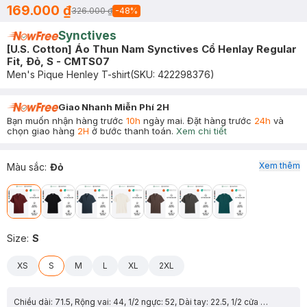
169.000 ₫
326.000 ₫
-
48
%
Synctives
[U.S. Cotton] Áo Thun Nam Synctives Cổ Henlay Regular
Fit, Ðỏ, S - CMTS07
Men's Pique Henley T-shirt
(SKU:
422298376
)
Giao Nhanh Miễn Phí 2H
Bạn muốn nhận hàng trước
10h
ngày mai. Đặt hàng trước
24h
và
chọn giao hàng
2H
ở bước thanh toán.
Xem chi tiết
Xem thêm
Màu sắc
:
Đỏ
Size
:
S
XS
S
M
L
XL
2XL
Chiều dài: 71.5, Rộng vai: 44, 1/2 ngực: 52, Dài tay: 22.5, 1/2 cửa tay: 16