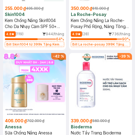
255.000 ₫
350.000 ₫
495.000 ₫
610.000 ₫
Skin1004
La Roche-Posay
Kem Chống Nắng Skin1004
Kem Chống Nắng La Roche-
Cho Da Nhạy Cảm SPF 50+
Posay Phổ Rộng, Nâng Tông
50ml
Kiềm Dầu 50ml
(119)
944/tháng
(28)
736/tháng
4.8
4.9
64
%
90
%
Bill Skin1004 từ 399k Tặng Kem
Bill La roche-posay 399K Tặng
Chống Nắng Cho Da Nhạy Cảm
Gel rửa mặt da dầu nhạy cảm 50ml
SPF 50+ 20ml (SL Có Hạn)
(SL có hạn)
-
42
%
-
39
%
406.000 ₫
339.000 ₫
702.000 ₫
560.000 ₫
Anessa
Bioderma
Sữa Chống Nắng Anessa
Nước Tẩy Trang Bioderma