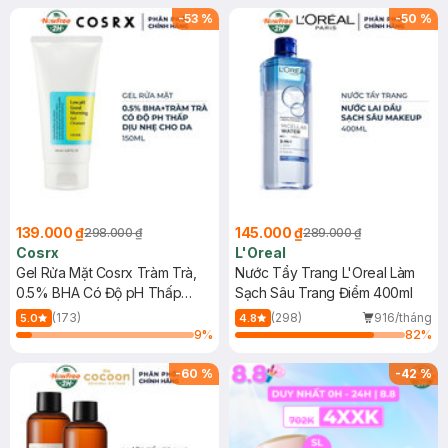
-
53
%
-
50
%
139.000 ₫
145.000 ₫
298.000 ₫
289.000 ₫
Cosrx
L'Oreal
Gel Rửa Mặt Cosrx Tràm Trà,
Nước Tẩy Trang L'Oreal Làm
0.5% BHA Có Độ pH Thấp
Sạch Sâu Trang Điểm 400ml
150ml
(173)
(298)
916/tháng
5.0
4.8
9
%
82
%
-
60
%
-
42
%