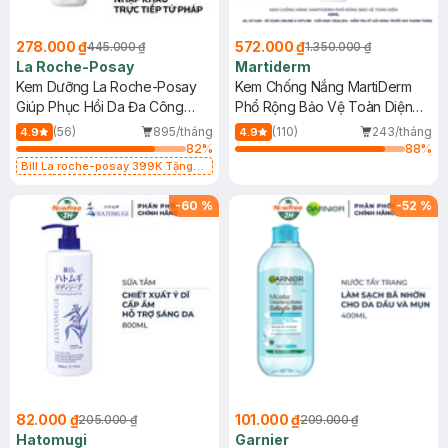
278.000 ₫
572.000 ₫
445.000 ₫
1.350.000 ₫
La Roche-Posay
Martiderm
Kem Dưỡng La Roche-Posay
Kem Chống Nắng MartiDerm
Giúp Phục Hồi Da Đa Công
Phổ Rộng Bảo Vệ Toàn Diện
Dụng 40ml
40ml
(56)
895/tháng
(110)
243/tháng
4.9
4.9
82
%
88
%
Bill La roche-posay 399K Tặng
Gel rửa mặt da dầu nhạy cảm 50ml
(SL có hạn)
-
60
%
-
52
%
82.000 ₫
101.000 ₫
205.000 ₫
209.000 ₫
Hatomugi
Garnier