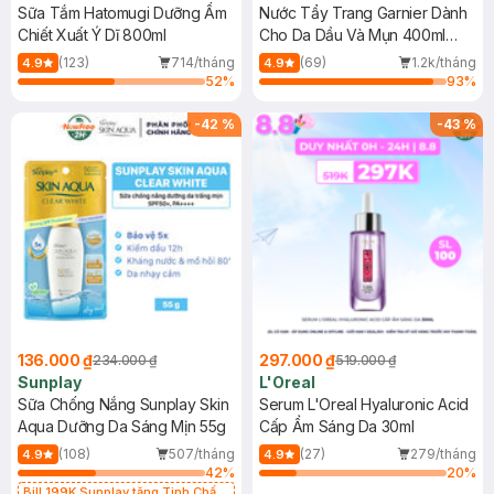
Sữa Tắm Hatomugi Dưỡng Ẩm
Nước Tẩy Trang Garnier Dành
Chiết Xuất Ý Dĩ 800ml
Cho Da Dầu Và Mụn 400ml
(Mới)
(123)
714/tháng
(69)
1.2k/tháng
4.9
4.9
52
%
93
%
-
42
%
-
43
%
136.000 ₫
297.000 ₫
234.000 ₫
519.000 ₫
Sunplay
L'Oreal
Sữa Chống Nắng Sunplay Skin
Serum L'Oreal Hyaluronic Acid
Aqua Dưỡng Da Sáng Mịn 55g
Cấp Ẩm Sáng Da 30ml
(108)
507/tháng
(27)
279/tháng
4.9
4.9
42
%
20
%
Bill 199K Sunplay tặng Tinh Chất