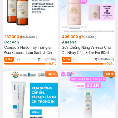
237.000 ₫
406.000 ₫
590.000 ₫
702.000 ₫
Cocoon
Anessa
Combo 2 Nước Tẩy Trang Bí
Sữa Chống Nắng Anessa Cho
Đao Cocoon Làm Sạch & Giảm
Da Nhạy Cảm & Trẻ Em 60ml
Dầu 500ml
(Mới)
(57)
1.6k/tháng
(23)
436/tháng
5.0
5.0
92
%
93
%
-
38
%
-
58
%