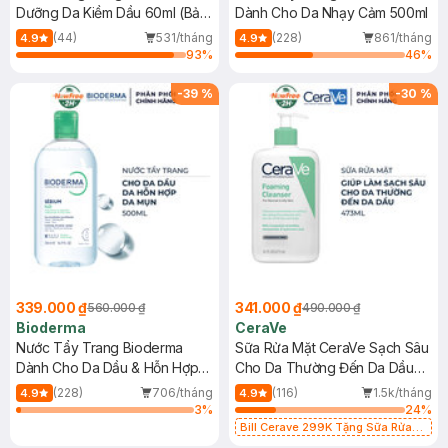
Dưỡng Da Kiềm Dầu 60ml (Bản
Dành Cho Da Nhạy Cảm 500ml
Mới)
(44)
531/tháng
(228)
861/tháng
4.9
4.9
93
%
46
%
-
39
%
-
30
%
339.000 ₫
341.000 ₫
560.000 ₫
490.000 ₫
Bioderma
CeraVe
Nước Tẩy Trang Bioderma
Sữa Rửa Mặt CeraVe Sạch Sâu
Dành Cho Da Dầu & Hỗn Hợp
Cho Da Thường Đến Da Dầu
500ml
473ml
(228)
706/tháng
(116)
1.5k/tháng
4.9
4.9
3
%
24
%
Bill Cerave 299K Tặng Sữa Rửa
Mặt Cerave 30ml (SL có hạn)