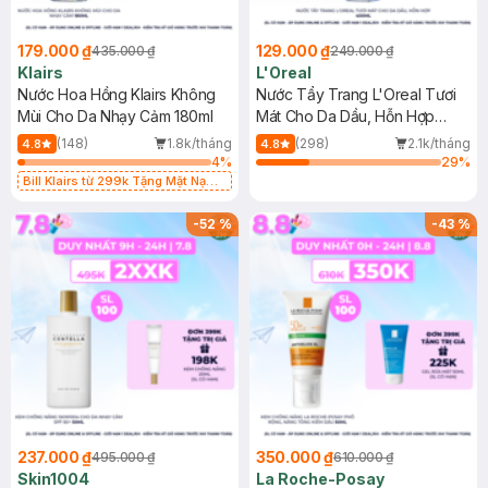
179.000 ₫
129.000 ₫
435.000 ₫
249.000 ₫
Klairs
L'Oreal
Nước Hoa Hồng Klairs Không
Nước Tẩy Trang L'Oreal Tươi
Mùi Cho Da Nhạy Cảm 180ml
Mát Cho Da Dầu, Hỗn Hợp
400ml
(148)
1.8k/tháng
(298)
2.1k/tháng
4.8
4.8
4
%
29
%
Bill Klairs từ 299k Tặng Mặt Nạ
Làm Dịu Da & Kiểm Soát Dầu Nhờn
25ml (SL Có Hạn)
-
52
%
-
43
%
237.000 ₫
350.000 ₫
495.000 ₫
610.000 ₫
Skin1004
La Roche-Posay