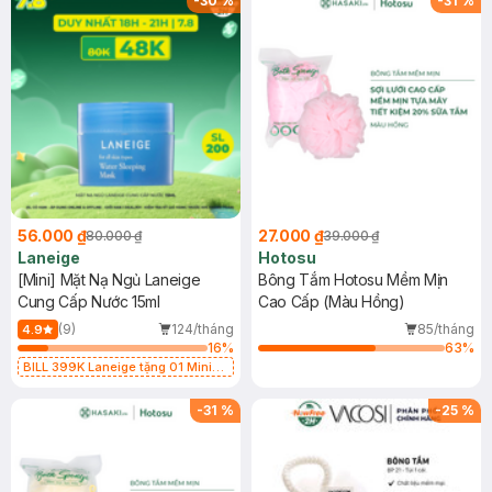
-
30
%
-
31
%
56.000 ₫
27.000 ₫
80.000 ₫
39.000 ₫
Laneige
Hotosu
[Mini] Mặt Nạ Ngủ Laneige
Bông Tắm Hotosu Mềm Mịn
Cung Cấp Nước 15ml
Cao Cấp (Màu Hồng)
(9)
124/tháng
85/tháng
4.9
16
%
63
%
BILL 399K Laneige tặng 01 Mini
Mặt Nạ Ngủ Laneige Cung Cấp
Nước 15ml (SL có hạn)
-
31
%
-
25
%