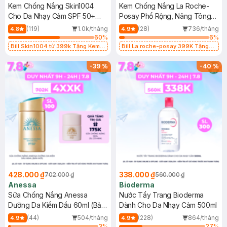
Kem Chống Nắng Skin1004
Kem Chống Nắng La Roche-
Cho Da Nhạy Cảm SPF 50+
Posay Phổ Rộng, Nâng Tông
50ml
Kiềm Dầu 50ml
(119)
1.0k/tháng
(28)
736/tháng
4.8
4.9
60
%
6
%
Bill Skin1004 từ 399k Tặng Kem
Bill La roche-posay 399K Tặng
Chống Nắng Cho Da Nhạy Cảm
Gel rửa mặt da dầu nhạy cảm 50ml
SPF 50+ 20ml (SL Có Hạn)
(SL có hạn)
-
39
%
-
40
%
428.000 ₫
338.000 ₫
702.000 ₫
560.000 ₫
Anessa
Bioderma
Sữa Chống Nắng Anessa
Nước Tẩy Trang Bioderma
Dưỡng Da Kiềm Dầu 60ml (Bản
Dành Cho Da Nhạy Cảm 500ml
Mới)
(44)
504/tháng
(228)
864/tháng
4.9
4.9
3
%
27
%