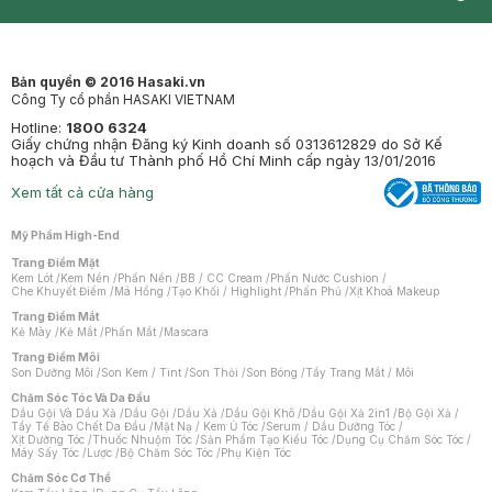
Synctives
Clinic
Dermahair
Mastige
Bản quyền © 2016 Hasaki.vn
Công Ty cổ phần HASAKI VIETNAM
Hotline:
1800 6324
Giấy chứng nhận Đăng ký Kinh doanh số 0313612829 do Sở Kế
hoạch và Đầu tư Thành phố Hồ Chí Minh cấp ngày 13/01/2016
Xem tất cả cửa hàng
Mỹ Phẩm High-End
Trang Điểm Mặt
Kem Lót
/
Kem Nền
/
Phấn Nền
/
BB / CC Cream
/
Phấn Nước Cushion
/
Che Khuyết Điểm
/
Má Hồng
/
Tạo Khối / Highlight
/
Phấn Phủ
/
Xịt Khoá Makeup
Trang Điểm Mắt
Kẻ Mày
/
Kẻ Mắt
/
Phấn Mắt
/
Mascara
Trang Điểm Môi
Son Dưỡng Môi
/
Son Kem / Tint
/
Son Thỏi
/
Son Bóng
/
Tẩy Trang Mắt / Môi
Chăm Sóc Tóc Và Da Đầu
Dầu Gội Và Dầu Xả
/
Dầu Gội
/
Dầu Xả
/
Dầu Gội Khô
/
Dầu Gội Xả 2in1
/
Bộ Gội Xả
/
Tẩy Tế Bào Chết Da Đầu
/
Mặt Nạ / Kem Ủ Tóc
/
Serum / Dầu Dưỡng Tóc
/
Xịt Dưỡng Tóc
/
Thuốc Nhuộm Tóc
/
Sản Phẩm Tạo Kiểu Tóc
/
Dụng Cụ Chăm Sóc Tóc
/
Máy Sấy Tóc
/
Lược
/
Bộ Chăm Sóc Tóc
/
Phụ Kiện Tóc
Chăm Sóc Cơ Thể