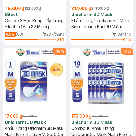
115.000 ₫
317.000 ₫
132.000 ₫
348.000 ₫
Silcot
Unicharm 3D Mask
Combo 3 Hộp Bông Tẩy Trang
Khẩu Trang Unicharm 3D Mask
Silcot Cơ Bản 82 Miếng
Siêu Thoáng Khí 100 Miếng
(63)
237/tháng
10/tháng
5.0
64
%
64
%
-
15
%
-
3
%
17.000 ₫
175.000 ₫
20.000 ₫
180.000 ₫
Unicharm 3D Mask
Unicharm 3D Mask
Khẩu Trang Unicharm 3D Mask
Combo 10 Khẩu Trang
Ngăn Khói Bụi Size M Gói 5 Cái
Unicharm 3D Mask Ngăn Khói