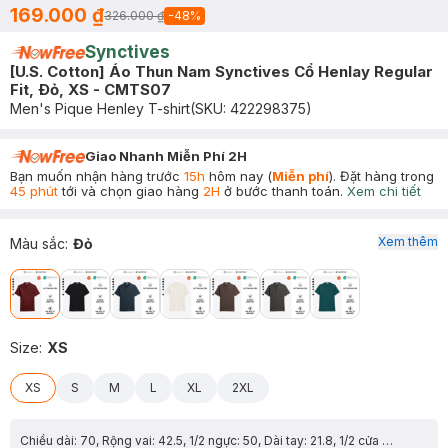
169.000 ₫
326.000 ₫
-
48
%
Synctives
[U.S. Cotton] Áo Thun Nam Synctives Cổ Henlay Regular
Fit, Ðỏ, XS - CMTS07
Men's Pique Henley T-shirt
(SKU:
422298375
)
Giao Nhanh Miễn Phí 2H
Bạn muốn nhận hàng trước
15h
hôm nay (
Miễn phí
). Đặt hàng trong
45 phút
tới và chọn giao hàng
2H
ở bước thanh toán.
Xem chi tiết
Xem thêm
Màu sắc
:
Đỏ
Size
:
XS
XS
S
M
L
XL
2XL
Chiều dài: 70, Rộng vai: 42.5, 1/2 ngực: 50, Dài tay: 21.8, 1/2 cửa tay: 15.3