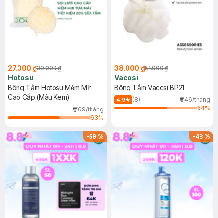
27.000 ₫
38.000 ₫
39.000 ₫
51.000 ₫
Hotosu
Vacosi
Bông Tắm Hotosu Mềm Mịn
Bông Tắm Vacosi BP21
Cao Cấp (Màu Kem)
(8)
46/tháng
4.9
64
%
69/tháng
63
%
-
59
%
-
48
%