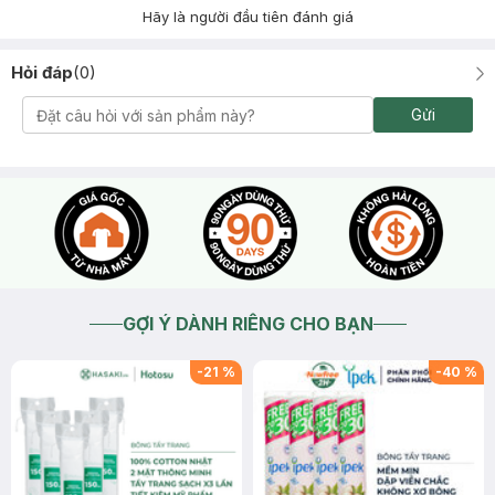
Hãy là người đầu tiên đánh giá
Hỏi đáp
(
0
)
Gửi
GỢI Ý DÀNH RIÊNG CHO BẠN
-
21
%
-
40
%