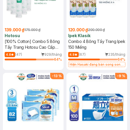
139.000 ₫
120.000 ₫
175.000 ₫
200.000 ₫
Hotosu
Ipek Klasik
[100% Cotton] Combo 5 Bông
Combo 4 Bông Tẩy Trang Ipek
Tẩy Trang Hotosu Cao Cấp
150 Miếng
150 Miếng
(47)
929/tháng
(67)
235/tháng
4.8
4.8
64
%
64
%
Hiện Hasaki đang bán song song
2 mẫu cũ - mới
-
13
%
-
9
%