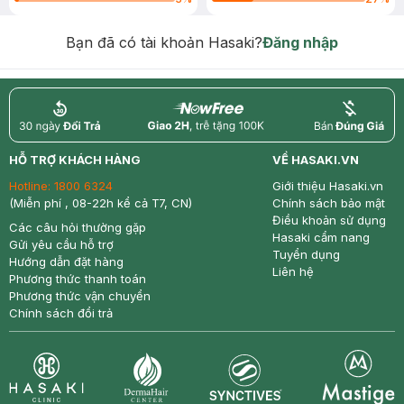
Bạn đã có tài khoản Hasaki?
Đăng nhập
return
nowfree
price
HỖ TRỢ KHÁCH HÀNG
VỀ HASAKI.VN
Hotline:
1800 6324
Giới thiệu Hasaki.vn
(Miễn phí , 08-22h kể cả T7, CN)
Chính sách bảo mật
Điều khoản sử dụng
Các câu hỏi thường gặp
Hasaki cẩm nang
Gửi yêu cầu hỗ trợ
Tuyển dụng
Hướng dẫn đặt hàng
Liên hệ
Phương thức thanh toán
Phương thức vận chuyển
Chính sách đổi trả