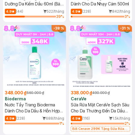
Dưỡng Da Kiềm Dầu 60ml (Bản
Dành Cho Da Nhạy Cảm 500ml
Mới)
(44)
522/tháng
(228)
842/tháng
4.9
4.9
39
%
3
%
-
38
%
-
31
%
348.000 ₫
338.000 ₫
560.000 ₫
490.000 ₫
Bioderma
CeraVe
Nước Tẩy Trang Bioderma
Sữa Rửa Mặt CeraVe Sạch Sâu
Dành Cho Da Dầu & Hỗn Hợp
Cho Da Thường Đến Da Dầu
500ml
473ml
(228)
688/tháng
(116)
1.5k/tháng
4.9
4.9
1
%
2
%
Bill Cerave 299K Tặng Sữa Rửa
Mặt Cerave 30ml (SL có hạn)