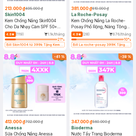
213.000 ₫
381.000 ₫
495.000 ₫
610.000 ₫
Skin1004
La Roche-Posay
Kem Chống Nắng Skin1004
Kem Chống Nắng La Roche-
Cho Da Nhạy Cảm SPF 50+
Posay Phổ Rộng, Nâng Tông
50ml
Kiềm Dầu 50ml
(119)
1.1k/tháng
(28)
676/tháng
4.8
4.9
21
%
10
%
Bill Skin1004 từ 399k Tặng Kem
Bill La roche-posay 399K Tặng
Chống Nắng Cho Da Nhạy Cảm
Gel rửa mặt da dầu nhạy cảm 50ml
SPF 50+ 20ml (SL Có Hạn)
(SL có hạn)
-
41
%
-
38
%
413.000 ₫
347.000 ₫
702.000 ₫
560.000 ₫
Anessa
Bioderma
Sữa Chống Nắng Anessa
Nước Tẩy Trang Bioderma