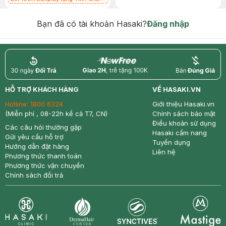
Chống Nắng 7g trị giá 30K (SL có
hạn)
Bạn đã có tài khoản Hasaki?
Đăng nhập
return
nowfree
price
HỖ TRỢ KHÁCH HÀNG
VỀ HASAKI.VN
Hotline:
1800 6324
Giới thiệu Hasaki.vn
(Miễn phí , 08-22h kể cả T7, CN)
Chính sách bảo mật
Điều khoản sử dụng
Các câu hỏi thường gặp
Hasaki cẩm nang
Gửi yêu cầu hỗ trợ
Tuyển dụng
Hướng dẫn đặt hàng
Liên hệ
Phương thức thanh toán
Phương thức vận chuyển
Chính sách đổi trả