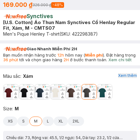
169.000 ₫
326.000 ₫
-
48
%
Synctives
[U.S. Cotton] Áo Thun Nam Synctives Cổ Henlay Regular
Fit, Xám, M - CMTS07
Men's Pique Henley T-shirt
(SKU:
422298387
)
Giao Nhanh Miễn Phí 2H
Bạn muốn nhận hàng trước
12h
hôm nay (
Miễn phí
). Đặt hàng trong
36 phút
tới và chọn giao hàng
2H
ở bước thanh toán.
Xem chi tiết
Xem thêm
Màu sắc
:
Xám
Size
:
M
XS
S
M
L
XL
2XL
Chiều dài: 73, Rộng vai: 45.5, 1/2 ngực: 54, Dài tay: 23.2, 1/2 cửa tay: 16.7