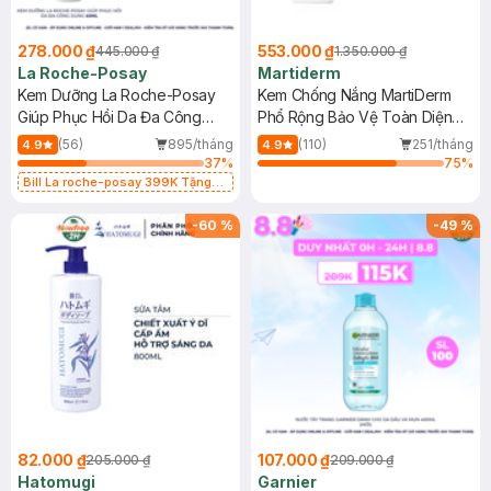
278.000 ₫
553.000 ₫
445.000 ₫
1.350.000 ₫
La Roche-Posay
Martiderm
Kem Dưỡng La Roche-Posay
Kem Chống Nắng MartiDerm
Giúp Phục Hồi Da Đa Công
Phổ Rộng Bảo Vệ Toàn Diện
Dụng 40ml
40ml
(56)
895/tháng
(110)
251/tháng
4.9
4.9
37
%
75
%
Bill La roche-posay 399K Tặng
Gel rửa mặt da dầu nhạy cảm 50ml
(SL có hạn)
-
60
%
-
49
%
82.000 ₫
107.000 ₫
205.000 ₫
209.000 ₫
Hatomugi
Garnier