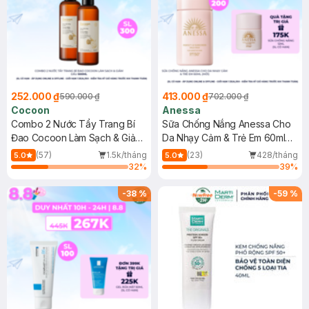
252.000 ₫
413.000 ₫
590.000 ₫
702.000 ₫
Cocoon
Anessa
Combo 2 Nước Tẩy Trang Bí
Sữa Chống Nắng Anessa Cho
Đao Cocoon Làm Sạch & Giảm
Da Nhạy Cảm & Trẻ Em 60ml
Dầu 500ml
(Mới)
(57)
1.5k/tháng
(23)
428/tháng
5.0
5.0
32
%
39
%
-
38
%
-
59
%