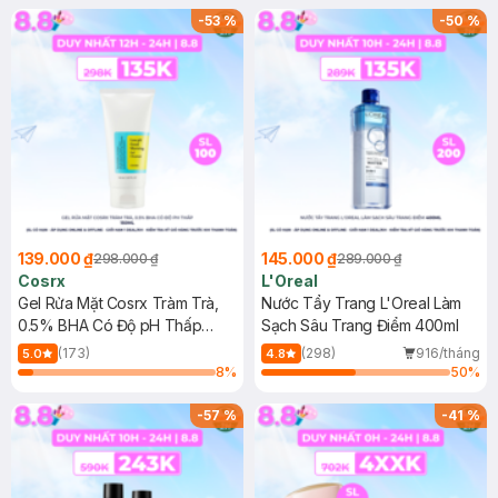
-
53
%
-
50
%
139.000 ₫
145.000 ₫
298.000 ₫
289.000 ₫
Cosrx
L'Oreal
Gel Rửa Mặt Cosrx Tràm Trà,
Nước Tẩy Trang L'Oreal Làm
0.5% BHA Có Độ pH Thấp
Sạch Sâu Trang Điểm 400ml
150ml
(173)
(298)
916/tháng
5.0
4.8
8
%
50
%
-
57
%
-
41
%