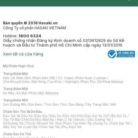
Synctives
Clinic
Dermahair
Mastige
Bản quyền © 2016 Hasaki.vn
Công Ty cổ phần HASAKI VIETNAM
Hotline:
1800 6324
Giấy chứng nhận Đăng ký Kinh doanh số 0313612829 do Sở Kế
hoạch và Đầu tư Thành phố Hồ Chí Minh cấp ngày 13/01/2016
Xem tất cả cửa hàng
Mỹ Phẩm High-End
Trang Điểm Mặt
Kem Lót
/
Kem Nền
/
Phấn Nền
/
BB / CC Cream
/
Phấn Nước Cushion
/
Che Khuyết Điểm
/
Má Hồng
/
Tạo Khối / Highlight
/
Phấn Phủ
/
Xịt Khoá Makeup
Trang Điểm Mắt
Kẻ Mày
/
Kẻ Mắt
/
Phấn Mắt
/
Mascara
Trang Điểm Môi
Son Dưỡng Môi
/
Son Kem / Tint
/
Son Thỏi
/
Son Bóng
/
Tẩy Trang Mắt / Môi
Chăm Sóc Tóc Và Da Đầu
Dầu Gội Và Dầu Xả
/
Dầu Gội
/
Dầu Xả
/
Dầu Gội Khô
/
Dầu Gội Xả 2in1
/
Bộ Gội Xả
/
Tẩy Tế Bào Chết Da Đầu
/
Mặt Nạ / Kem Ủ Tóc
/
Serum / Dầu Dưỡng Tóc
/
Xịt Dưỡng Tóc
/
Thuốc Nhuộm Tóc
/
Sản Phẩm Tạo Kiểu Tóc
/
Dụng Cụ Chăm Sóc Tóc
/
Máy Sấy Tóc
/
Lược
/
Bộ Chăm Sóc Tóc
/
Phụ Kiện Tóc
Chăm Sóc Cơ Thể