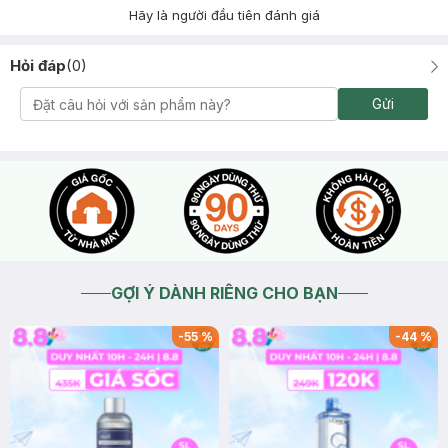
Hãy là người đầu tiên đánh giá
Hỏi đáp
(
0
)
Gửi
GỢI Ý DÀNH RIÊNG CHO BẠN
-
55
%
-
44
%