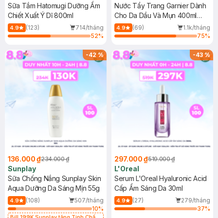
Sữa Tắm Hatomugi Dưỡng Ẩm
Nước Tẩy Trang Garnier Dành
Chiết Xuất Ý Dĩ 800ml
Cho Da Dầu Và Mụn 400ml
(Mới)
(123)
714/tháng
(69)
1.1k/tháng
4.9
4.9
52
%
75
%
-
42
%
-
43
%
136.000 ₫
297.000 ₫
234.000 ₫
519.000 ₫
Sunplay
L'Oreal
Sữa Chống Nắng Sunplay Skin
Serum L'Oreal Hyaluronic Acid
Aqua Dưỡng Da Sáng Mịn 55g
Cấp Ẩm Sáng Da 30ml
(108)
507/tháng
(27)
279/tháng
4.9
4.9
10
%
37
%
Bill 199K Sunplay tặng Tinh Chất