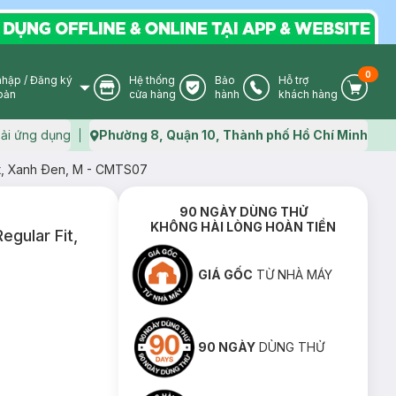
0
nhập
/
Đăng ký
Hệ thống
Bảo
Hỗ trợ
User Icon
Store Icon
Warranty Icon
Phone Icon
Cart I
oản
cửa hàng
hành
khách hàng
ải ứng dụng
Phường 8, Quận 10, Thành phố Hồ Chí Minh
Map icon
it, Xanh Ðen, M - CMTS07
90 NGÀY DÙNG THỬ
KHÔNG HÀI LÒNG HOÀN TIỀN
gular Fit,
GIÁ GỐC
TỪ NHÀ MÁY
90 NGÀY
DÙNG THỬ