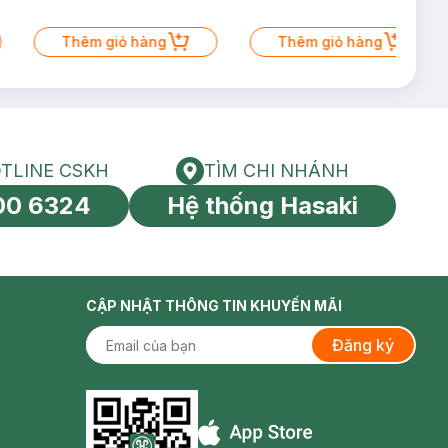
Thêm giỏ hàng
Thêm giỏ hàng
TLINE CSKH
TÌM CHI NHÁNH
HOTLINE CSKH
Tìm chi nhánh
00 6324
Hệ thống Hasaki
tín toàn cầu
CẬP NHẬT THÔNG TIN KHUYẾN MÃI
Đăng ký