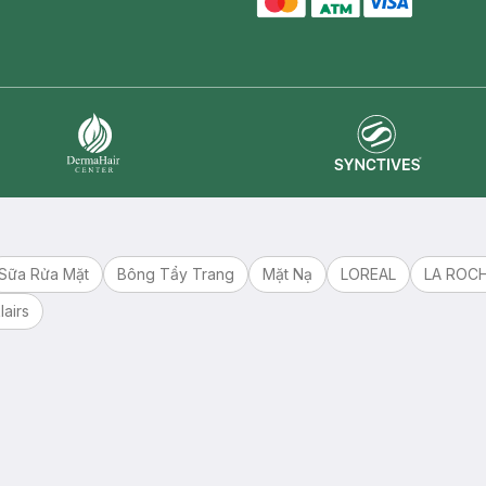
master card
ATM card
visa card
Synctives
Dermahair
Sữa Rửa Mặt
Bông Tẩy Trang
Mặt Nạ
LOREAL
LA ROC
lairs