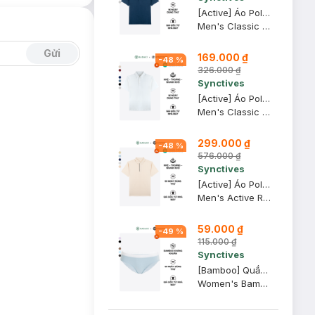
[Active] Áo Polo Nam Synctives Classic Fit, Xanh Đen, S - CMPO0013
Men's Classic Fit Polo Shirt
Gửi
169.000 ₫
-
48
%
326.000 ₫
Synctives
[Active] Áo Polo Nam Synctives Classic Fit, Trắng, M - CMPO0013
Men's Classic Fit Polo Shirt
299.000 ₫
-
48
%
576.000 ₫
Synctives
[Active] Áo Polo Nam Synctives Regular Fit, Be Xám, XL - SMPO0009
Men's Active Regular Fit Polo Shirt
59.000 ₫
-
49
%
115.000 ₫
Synctives
[Bamboo] Quần Lót Nữ Synctives Dáng Bikini, Xanh Nhạt, XS - CWPT0008
Women's Bamboo Bikini Panties