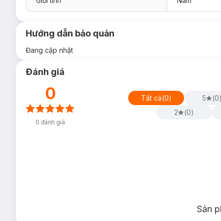
Giới tính
Nam
Hướng dẫn bảo quản
Đang cập nhật
Đánh giá
0
Tất cả
(
0
)
5
(
0
2
(
0
)
0
đánh giá
Sản p