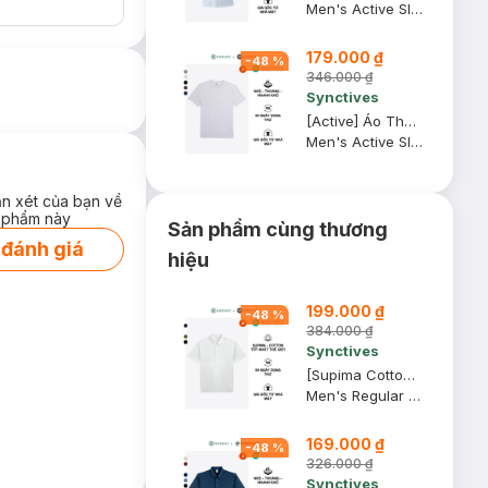
Men's Active Slim Fit T-Shirt
179.000 ₫
-
48
%
346.000 ₫
Synctives
[Active] Áo Thun Nam Synctives Slim Fit, Xám Army, S - SMTS0007
Men's Active Slim Fit T-shirt
ận xét của bạn về
 phẩm này
Sản phẩm cùng thương
 đánh giá
hiệu
199.000 ₫
-
48
%
384.000 ₫
Synctives
[Supima Cotton] Áo Polo Nam Synctives Regular Fit, Trắng, M - CMPO0012
Men's Regular Fit Polo Shirt
169.000 ₫
-
48
%
326.000 ₫
Synctives