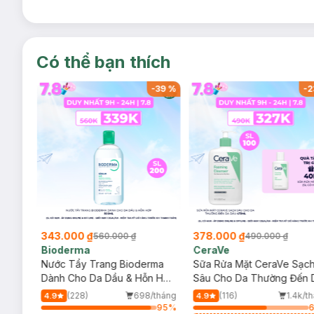
Có thể bạn thích
-
37
%
-
39
%
-
2
343.000 ₫
378.000 ₫
560.000 ₫
490.000 ₫
Bioderma
CeraVe
rma
Nước Tẩy Trang Bioderma
Sữa Rửa Mặt CeraVe Sạc
m
Dành Cho Da Dầu & Hỗn Hợp
Sâu Cho Da Thường Đến 
500ml
Dầu 473ml
/tháng
(228)
698/tháng
(116)
1.4k/t
4.9
4.9
93
%
95
%