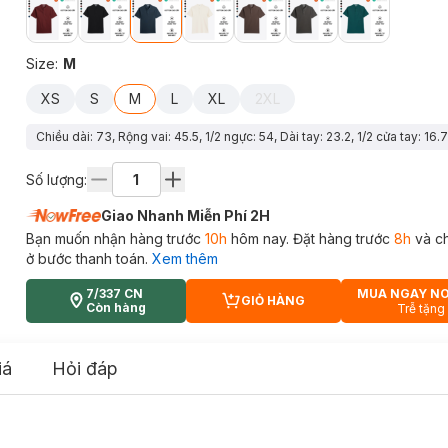
Size
:
M
XS
S
M
L
XL
2XL
Chiều dài: 73, Rộng vai: 45.5, 1/2 ngực: 54, Dài tay: 23.2, 1/2 cửa tay: 16.7
Số lượng:
Giao Nhanh Miễn Phí 2H
Bạn muốn nhận hàng trước
10h
hôm nay. Đặt hàng trước
8h
và c
ở bước thanh toán.
Xem thêm
7/337 CN
MUA NGAY N
GIỎ HÀNG
CART PLUS ICON
Còn hàng
Trễ tặng
iá
Hỏi đáp