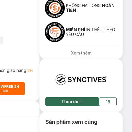
KHÔNG HÀI LÒNG
HOÀN
TIỀN
MIỄN PHÍ
IN THÊU THEO
YÊU CẦU
Xem thêm
họn giao hàng
2H
OWFREE 2H
 100k
Theo dõi
+
18
Sản phẩm xem cùng