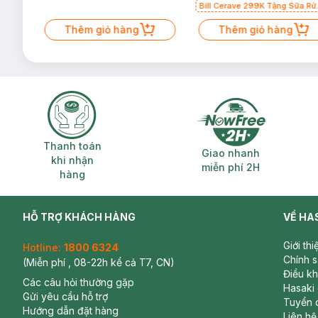
Bill Cerave 299K Tặng Sữa Rử
Mặt Cerave 30ml (SL có hạn)
Thêm giỏ hàng
Thêm giỏ hàng
Thanh toán khi nhận hàng
Giao nhanh miễ
Thanh toán
Giao nhanh
khi nhận
miễn phí 2H
hàng
HỖ TRỢ KHÁCH HÀNG
VỀ HA
Giới th
Hotline:
1800 6324
Chính 
(Miễn phí , 08-22h kể cả T7, CN)
Điều k
Các câu hỏi thường gặp
Hasaki
Gửi yêu cầu hỗ trợ
Tuyển 
Hướng dẫn đặt hàng
Liên hệ