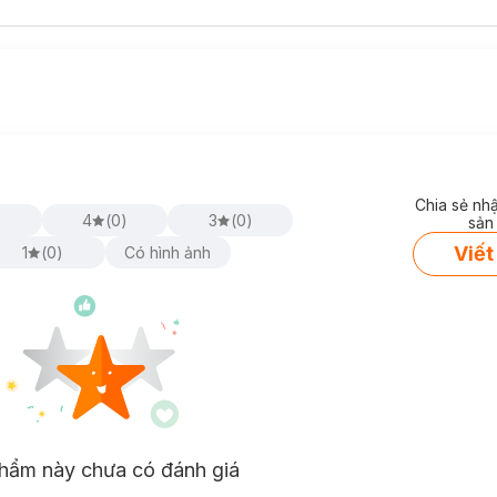
Chia sẻ nh
)
4
(
0
)
3
(
0
)
sản
Viết
1
(
0
)
Có hình ảnh
hẩm này chưa có đánh giá