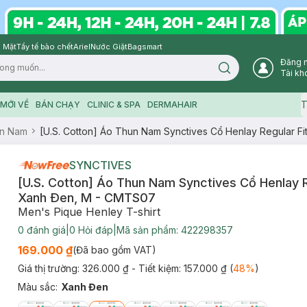
 Mặt
Tẩy tế bào chết
Ariel
Nước Giặt
Bagsmart
Đăng 
Search icon
Tài kh
T
MỚI VỀ
BÁN CHẠY
CLINIC & SPA
DERMAHAIR
n Nam
[U.S. Cotton] Áo Thun Nam Synctives Cổ Henlay Regular F
SYNCTIVES
[U.S. Cotton] Áo Thun Nam Synctives Cổ Henlay Re
Xanh Ðen, M - CMTS07
Men's Pique Henley T-shirt
0
đánh giá
|
0
Hỏi đáp
|
Mã sản phẩm:
422298357
169.000 ₫
(Đã bao gồm VAT)
Giá thị trường:
326.000 ₫
- Tiết kiệm:
157.000 ₫
(
48
%
)
Màu sắc
:
Xanh Đen