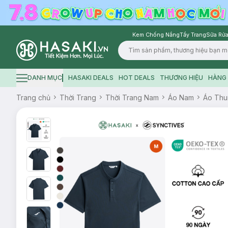
Kem Chống Nắng
Tẩy Trang
Sữa Rửa
Logo
DANH MỤC
HASAKI DEALS
HOT DEALS
THƯƠNG HIỆU
HÀNG 
Hamburger icon
Trang chủ
Thời Trang
Thời Trang Nam
Áo Nam
Áo Thu