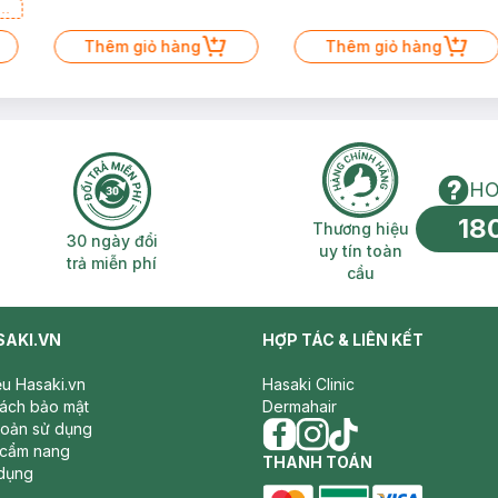
a
Thêm giỏ hàng
Thêm giỏ hàng
HO
18
n phí 2H
30 ngày đổi trả miễn phí
Thương hiệu uy 
Thương hiệu
30 ngày đổi
uy tín toàn
trả miễn phí
cầu
SAKI.VN
HỢP TÁC & LIÊN KẾT
iệu Hasaki.vn
Hasaki Clinic
sách bảo mật
Dermahair
hoản sử dụng
 cẩm nang
facebook
THANH TOÁN
instagram
tiktok
dụng