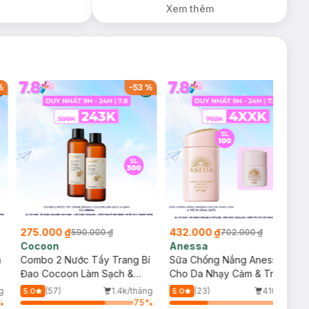
Xem thêm
%
-
53
%
-
38
%
275.000 ₫
432.000 ₫
590.000 ₫
702.000 ₫
Cocoon
Anessa
m
Combo 2 Nước Tẩy Trang Bí
Sữa Chống Nắng Anessa
Đao Cocoon Làm Sạch &
Cho Da Nhạy Cảm & Trẻ Em
Giảm Dầu 500ml
60ml (Mới)
g
(57)
1.4k/tháng
(23)
410/tháng
5.0
5.0
%
75
%
34
%