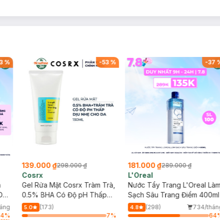
3
%
-
53
%
-
37
139.000 ₫
181.000 ₫
298.000 ₫
289.000 ₫
Cosrx
L'Oreal
h
Gel Rửa Mặt Cosrx Tràm Trà,
Nước Tẩy Trang L'Oreal Là
Da
0.5% BHA Có Độ pH Thấp
Sạch Sâu Trang Điểm 400ml
150ml
háng
(173)
(298)
734/thán
5.0
4.8
64
%
7
%
64