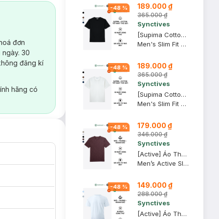
189.000 ₫
-
48
%
365.000 ₫
Synctives
[Supima Cotton] Áo Thun Nam Synctives Slim Fit, Đen, M - CMTS0029
 hoá đơn
Men's Slim Fit T-shirt
 ngày. 30
không đăng kí
189.000 ₫
-
48
%
365.000 ₫
Synctives
ính hãng có
[Supima Cotton] Áo Thun Nam Synctives Slim Fit, Trắng, XS - CMTS0029
Men's Slim Fit T-shirt
179.000 ₫
-
48
%
346.000 ₫
Synctives
[Active] Áo Thun Nam Synctives In Phản Quang Slim Fit, Nâu Chocolate, XL - SMTS0005
Men’s Active Slim Fit Reflective Print T-Shirt
149.000 ₫
-
48
%
288.000 ₫
Synctives
[Active] Áo Thun Nam Synctives Slim Fit, Trắng, XS - SMTS0003