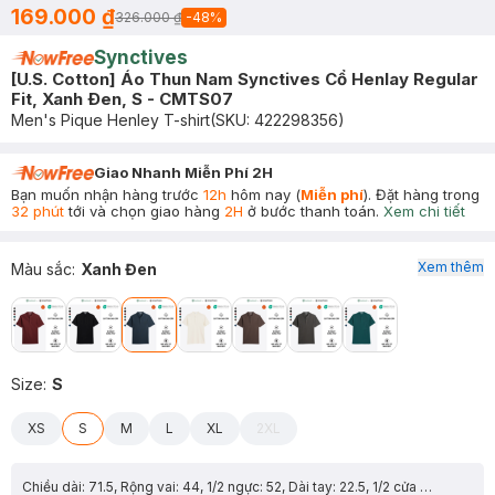
169.000 ₫
326.000 ₫
-
48
%
Synctives
[U.S. Cotton] Áo Thun Nam Synctives Cổ Henlay Regular
Fit, Xanh Ðen, S - CMTS07
Men's Pique Henley T-shirt
(SKU:
422298356
)
Giao Nhanh Miễn Phí 2H
Bạn muốn nhận hàng trước
12h
hôm nay (
Miễn phí
). Đặt hàng trong
32 phút
tới và chọn giao hàng
2H
ở bước thanh toán.
Xem chi tiết
Xem thêm
Màu sắc
:
Xanh Đen
Size
:
S
XS
S
M
L
XL
2XL
Chiều dài: 71.5, Rộng vai: 44, 1/2 ngực: 52, Dài tay: 22.5, 1/2 cửa tay: 16