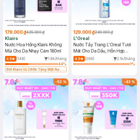
179.000 ₫
129.000 ₫
435.000 ₫
249.000 ₫
Klairs
L'Oreal
Nước Hoa Hồng Klairs Không
Nước Tẩy Trang L'Oreal Tươi
Mùi Cho Da Nhạy Cảm 180ml
Mát Cho Da Dầu, Hỗn Hợp
400ml
(148)
1.8k/tháng
(298)
2.1k/tháng
4.8
4.8
44
%
1
%
Bill Klairs từ 299k Tặng Mặt Nạ
Làm Dịu Da & Kiểm Soát Dầu Nhờn
25ml (SL Có Hạn)
-
52
%
-
43
%