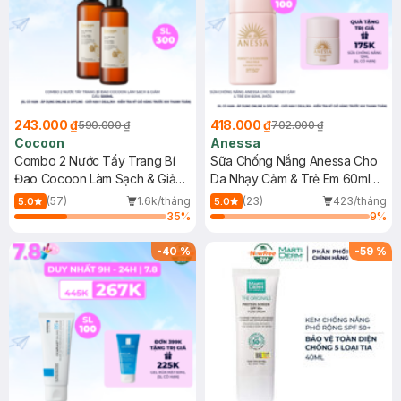
243.000 ₫
418.000 ₫
590.000 ₫
702.000 ₫
Cocoon
Anessa
Combo 2 Nước Tẩy Trang Bí
Sữa Chống Nắng Anessa Cho
Đao Cocoon Làm Sạch & Giảm
Da Nhạy Cảm & Trẻ Em 60ml
Dầu 500ml
(Mới)
(57)
1.6k/tháng
(23)
423/tháng
5.0
5.0
35
%
9
%
-
40
%
-
59
%