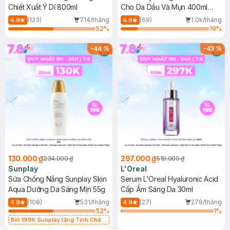
Chiết Xuất Ý Dĩ 800ml
Cho Da Dầu Và Mụn 400ml
(Mới)
(123)
714/tháng
(69)
1.0k/tháng
4.9
4.9
52
%
19
%
-
44
%
-
43
%
130.000 ₫
297.000 ₫
234.000 ₫
519.000 ₫
Sunplay
L'Oreal
Sữa Chống Nắng Sunplay Skin
Serum L'Oreal Hyaluronic Acid
Aqua Dưỡng Da Sáng Mịn 55g
Cấp Ẩm Sáng Da 30ml
(108)
531/tháng
(27)
279/tháng
4.9
4.9
52
%
1
%
Bill 199K Sunplay tặng Tinh Chất
Chống Nắng 7g trị giá 30K (SL có