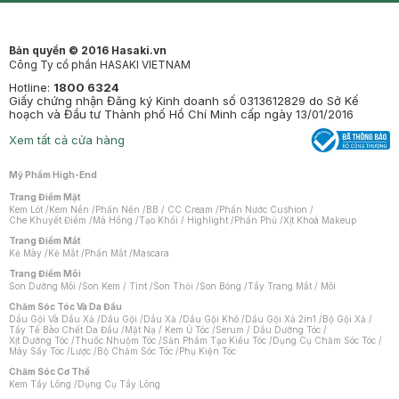
Bản quyền © 2016 Hasaki.vn
Công Ty cổ phần HASAKI VIETNAM
Hotline:
1800 6324
Giấy chứng nhận Đăng ký Kinh doanh số 0313612829 do Sở Kế
hoạch và Đầu tư Thành phố Hồ Chí Minh cấp ngày 13/01/2016
Xem tất cả cửa hàng
Mỹ Phẩm High-End
Trang Điểm Mặt
Kem Lót
/
Kem Nền
/
Phấn Nền
/
BB / CC Cream
/
Phấn Nước Cushion
/
Che Khuyết Điểm
/
Má Hồng
/
Tạo Khối / Highlight
/
Phấn Phủ
/
Xịt Khoá Makeup
Trang Điểm Mắt
Kẻ Mày
/
Kẻ Mắt
/
Phấn Mắt
/
Mascara
Trang Điểm Môi
Son Dưỡng Môi
/
Son Kem / Tint
/
Son Thỏi
/
Son Bóng
/
Tẩy Trang Mắt / Môi
Chăm Sóc Tóc Và Da Đầu
Dầu Gội Và Dầu Xả
/
Dầu Gội
/
Dầu Xả
/
Dầu Gội Khô
/
Dầu Gội Xả 2in1
/
Bộ Gội Xả
/
Tẩy Tế Bào Chết Da Đầu
/
Mặt Nạ / Kem Ủ Tóc
/
Serum / Dầu Dưỡng Tóc
/
Xịt Dưỡng Tóc
/
Thuốc Nhuộm Tóc
/
Sản Phẩm Tạo Kiểu Tóc
/
Dụng Cụ Chăm Sóc Tóc
/
Máy Sấy Tóc
/
Lược
/
Bộ Chăm Sóc Tóc
/
Phụ Kiện Tóc
Chăm Sóc Cơ Thể
Kem Tẩy Lông
/
Dụng Cụ Tẩy Lông