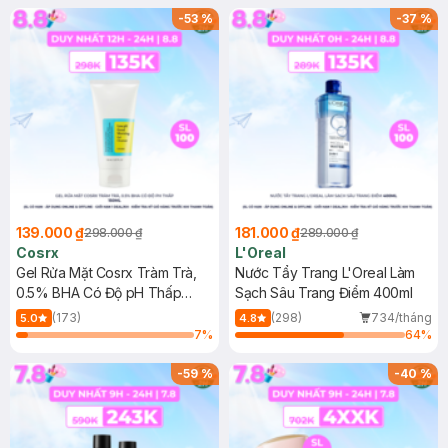
-
53
%
-
37
%
139.000 ₫
181.000 ₫
298.000 ₫
289.000 ₫
Cosrx
L'Oreal
Gel Rửa Mặt Cosrx Tràm Trà,
Nước Tẩy Trang L'Oreal Làm
0.5% BHA Có Độ pH Thấp
Sạch Sâu Trang Điểm 400ml
150ml
(173)
(298)
734/tháng
5.0
4.8
7
%
64
%
-
59
%
-
40
%