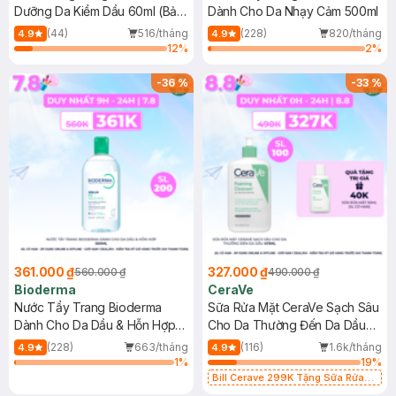
Dưỡng Da Kiềm Dầu 60ml (Bản
Dành Cho Da Nhạy Cảm 500ml
Mới)
(44)
516/tháng
(228)
820/tháng
4.9
4.9
12
%
2
%
-
36
%
-
33
%
361.000 ₫
327.000 ₫
560.000 ₫
490.000 ₫
Bioderma
CeraVe
Nước Tẩy Trang Bioderma
Sữa Rửa Mặt CeraVe Sạch Sâu
Dành Cho Da Dầu & Hỗn Hợp
Cho Da Thường Đến Da Dầu
500ml
473ml
(228)
663/tháng
(116)
1.6k/tháng
4.9
4.9
1
%
19
%
Bill Cerave 299K Tặng Sữa Rửa
Mặt Cerave 30ml (SL có hạn)