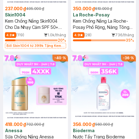
237.000 ₫
350.000 ₫
495.000 ₫
610.000 ₫
Skin1004
La Roche-Posay
Kem Chống Nắng Skin1004
Kem Chống Nắng La Roche-
Cho Da Nhạy Cảm SPF 50+
Posay Phổ Rộng, Nâng Tông
50ml
Kiềm Dầu 50ml
(119)
1.0k/tháng
(28)
736/tháng
4.8
4.9
20
%
35
%
Bill Skin1004 từ 399k Tặng Kem
Chống Nắng Cho Da Nhạy Cảm
SPF 50+ 20ml (SL Có Hạn)
-
40
%
-
36
%
418.000 ₫
356.000 ₫
702.000 ₫
560.000 ₫
Anessa
Bioderma
Sữa Chống Nắng Anessa
Nước Tẩy Trang Bioderma