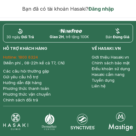
hạn)
Bạn đã có tài khoản Hasaki?
Đăng nhập
return
nowfree
price
HỖ TRỢ KHÁCH HÀNG
VỀ HASAKI.VN
Hotline:
1800 6324
Giới thiệu Hasaki.vn
(Miễn phí , 08-22h kể cả T7, CN)
Chính sách bảo mật
Điều khoản sử dụng
Các câu hỏi thường gặp
Hasaki cẩm nang
Gửi yêu cầu hỗ trợ
Tuyển dụng
Hướng dẫn đặt hàng
Liên hệ
Phương thức thanh toán
Phương thức vận chuyển
Chính sách đổi trả
Synctives
Clinic
Dermahair
Mastige