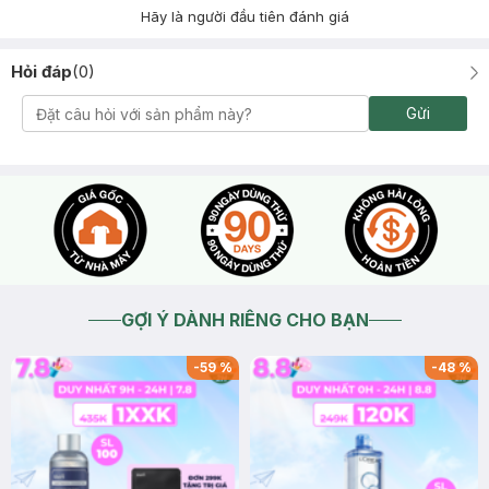
Hãy là người đầu tiên đánh giá
Hỏi đáp
(
0
)
Gửi
GỢI Ý DÀNH RIÊNG CHO BẠN
-
59
%
-
48
%