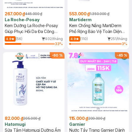
267.000 ₫
553.000 ₫
445.000 ₫
1.350.000 ₫
La Roche-Posay
Martiderm
Kem Dưỡng La Roche-Posay
Kem Chống Nắng MartiDerm
Giúp Phục Hồi Da Đa Công
Phổ Rộng Bảo Vệ Toàn Diện
Dụng 40ml
40ml
(56)
932/tháng
(110)
251/tháng
4.9
4.9
33
%
3
%
-
60
%
-
45
%
82.000 ₫
115.000 ₫
205.000 ₫
209.000 ₫
Hatomugi
Garnier
Sữa Tắm Hatomugi Dưỡng Ẩm
Nước Tẩy Trang Garnier Dành