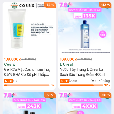
-
53
%
-
42
%
139.000 ₫
169.000 ₫
298.000 ₫
289.000 ₫
Cosrx
L'Oreal
Gel Rửa Mặt Cosrx Tràm Trà,
Nước Tẩy Trang L'Oreal Làm
0.5% BHA Có Độ pH Thấp
Sạch Sâu Trang Điểm 400ml
150ml
(173)
(298)
786/tháng
5.0
4.8
6
%
78
%
-
53
%
-
38
%