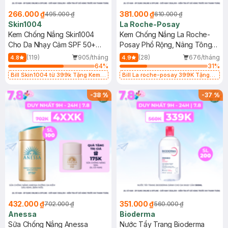
266.000 ₫
381.000 ₫
495.000 ₫
610.000 ₫
Skin1004
La Roche-Posay
Kem Chống Nắng Skin1004
Kem Chống Nắng La Roche-
Cho Da Nhạy Cảm SPF 50+
Posay Phổ Rộng, Nâng Tông
50ml
Kiềm Dầu 50ml
(119)
905/tháng
(28)
676/tháng
4.8
4.9
64
%
31
%
Bill Skin1004 từ 399k Tặng Kem
Bill La roche-posay 399K Tặng
Chống Nắng Cho Da Nhạy Cảm
Gel rửa mặt da dầu nhạy cảm 50ml
SPF 50+ 20ml (SL Có Hạn)
(SL có hạn)
-
38
%
-
37
%
432.000 ₫
351.000 ₫
702.000 ₫
560.000 ₫
Anessa
Bioderma
Sữa Chống Nắng Anessa
Nước Tẩy Trang Bioderma