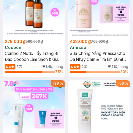
275.000 ₫
432.000 ₫
590.000 ₫
702.000 ₫
Cocoon
Anessa
Combo 2 Nước Tẩy Trang Bí
Sữa Chống Nắng Anessa Cho
Đao Cocoon Làm Sạch & Giảm
Da Nhạy Cảm & Trẻ Em 60ml
Dầu 500ml
(Mới)
(57)
1.4k/tháng
(23)
410/tháng
5.0
5.0
75
%
33
%
-
38
%
-
59
%