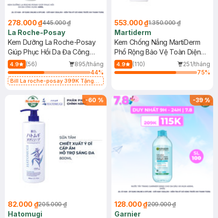
278.000 ₫
553.000 ₫
445.000 ₫
1.350.000 ₫
La Roche-Posay
Martiderm
Kem Dưỡng La Roche-Posay
Kem Chống Nắng MartiDerm
Giúp Phục Hồi Da Đa Công
Phổ Rộng Bảo Vệ Toàn Diện
Dụng 40ml
40ml
(56)
895/tháng
(110)
251/tháng
4.9
4.9
44
%
75
%
Bill La roche-posay 399K Tặng
Gel rửa mặt da dầu nhạy cảm 50ml
(SL có hạn)
-
60
%
-
39
%
82.000 ₫
128.000 ₫
205.000 ₫
209.000 ₫
Hatomugi
Garnier