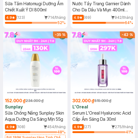
Sữa Tắm Hatomugi Dưỡng Ẩm
Nước Tẩy Trang Garnier Dành
Chiết Xuất Ý Dĩ 800ml
Cho Da Dầu Và Mụn 400ml
(Mới)
(123)
714/tháng
(69)
942/tháng
4.9
4.9
52
%
64
%
-
35
%
-
42
%
152.000 ₫
302.000 ₫
234.000 ₫
519.000 ₫
Sunplay
L'Oreal
Sữa Chống Nắng Sunplay Skin
Serum L'Oreal Hyaluronic Acid
Aqua Dưỡng Da Sáng Mịn 55g
Cấp Ẩm Sáng Da 30ml
(108)
454/tháng
(27)
275/tháng
4.9
4.9
48
%
41
%
Bill 199K Sunplay tặng Tinh Chất