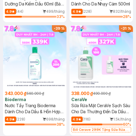
Dưỡng Da Kiềm Dầu 60ml (Bản
Dành Cho Da Nhạy Cảm 500ml
Mới)
(44)
499/tháng
(228)
832/tháng
4.9
4.9
33
%
28
%
-
39
%
-
31
%
343.000 ₫
338.000 ₫
560.000 ₫
490.000 ₫
Bioderma
CeraVe
Nước Tẩy Trang Bioderma
Sữa Rửa Mặt CeraVe Sạch Sâu
Dành Cho Da Dầu & Hỗn Hợp
Cho Da Thường Đến Da Dầu
500ml
473ml
(228)
698/tháng
(116)
1.5k/tháng
4.9
4.9
38
%
60
%
Bill Cerave 299K Tặng Sữa Rửa
Mặt Cerave 30ml (SL có hạn)