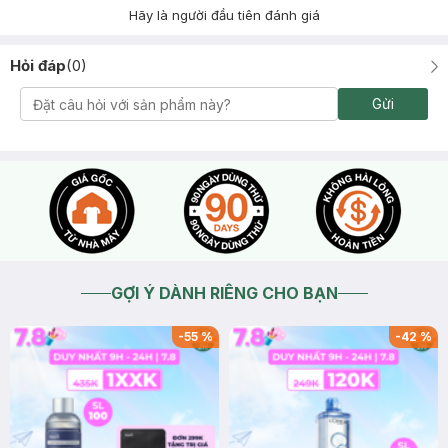
Hãy là người đầu tiên đánh giá
Hỏi đáp
(
0
)
Gửi
GỢI Ý DÀNH RIÊNG CHO BẠN
-
55
%
-
42
%