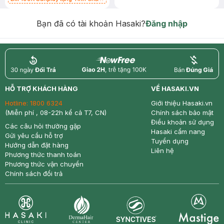
Chống Nắng 7g trị giá 30K (SL có
hạn)
Bạn đã có tài khoản Hasaki?
Đăng nhập
return
nowfree
price
HỖ TRỢ KHÁCH HÀNG
VỀ HASAKI.VN
Hotline:
1800 6324
Giới thiệu Hasaki.vn
(Miễn phí , 08-22h kể cả T7, CN)
Chính sách bảo mật
Điều khoản sử dụng
Các câu hỏi thường gặp
Hasaki cẩm nang
Gửi yêu cầu hỗ trợ
Tuyển dụng
Hướng dẫn đặt hàng
Liên hệ
Phương thức thanh toán
Phương thức vận chuyển
Chính sách đổi trả