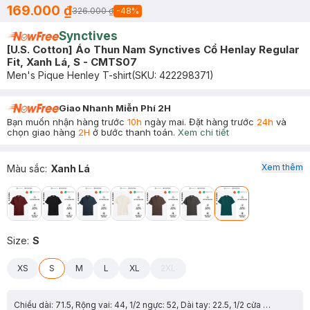
169.000 ₫
326.000 ₫
-
48
%
Synctives
[U.S. Cotton] Áo Thun Nam Synctives Cổ Henlay Regular
Fit, Xanh Lá, S - CMTS07
Men's Pique Henley T-shirt
(SKU:
422298371
)
Giao Nhanh Miễn Phí 2H
Bạn muốn nhận hàng trước
10h
ngày mai. Đặt hàng trước
24h
và
chọn giao hàng
2H
ở bước thanh toán.
Xem chi tiết
Xem thêm
Màu sắc
:
Xanh Lá
Size
:
S
XS
S
M
L
XL
2XL
Chiều dài: 71.5, Rộng vai: 44, 1/2 ngực: 52, Dài tay: 22.5, 1/2 cửa tay: 16