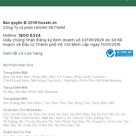
Synctives
Clinic
Dermahair
Mastige
Bản quyền © 2016 Hasaki.vn
Công Ty cổ phần HASAKI VIETNAM
Hotline:
1800 6324
Giấy chứng nhận Đăng ký Kinh doanh số 0313612829 do Sở Kế
hoạch và Đầu tư Thành phố Hồ Chí Minh cấp ngày 13/01/2016
Xem tất cả cửa hàng
Mỹ Phẩm High-End
Trang Điểm Mặt
Kem Lót
/
Kem Nền
/
Phấn Nền
/
BB / CC Cream
/
Phấn Nước Cushion
/
Che Khuyết Điểm
/
Má Hồng
/
Tạo Khối / Highlight
/
Phấn Phủ
/
Xịt Khoá Makeup
Trang Điểm Mắt
Kẻ Mày
/
Kẻ Mắt
/
Phấn Mắt
/
Mascara
Trang Điểm Môi
Son Dưỡng Môi
/
Son Kem / Tint
/
Son Thỏi
/
Son Bóng
/
Tẩy Trang Mắt / Môi
Chăm Sóc Tóc Và Da Đầu
Dầu Gội Và Dầu Xả
/
Dầu Gội
/
Dầu Xả
/
Dầu Gội Khô
/
Dầu Gội Xả 2in1
/
Bộ Gội Xả
/
Tẩy Tế Bào Chết Da Đầu
/
Mặt Nạ / Kem Ủ Tóc
/
Serum / Dầu Dưỡng Tóc
/
Xịt Dưỡng Tóc
/
Thuốc Nhuộm Tóc
/
Sản Phẩm Tạo Kiểu Tóc
/
Dụng Cụ Chăm Sóc Tóc
/
Máy Sấy Tóc
/
Lược
/
Bộ Chăm Sóc Tóc
/
Phụ Kiện Tóc
Chăm Sóc Cơ Thể