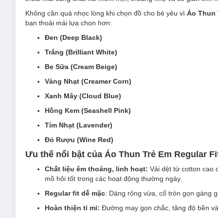
Không cần quá nhọc lòng khi chọn đồ cho bé yêu vì
Áo Thun 
bạn thoải mái lựa chọn hơn:
Đen (Deep Black)
Trắng (Brilliant White)
Be Sữa (Cream Beige)
Vàng Nhạt (Creamer Corn)
Xanh Mây (Cloud Blue)
Hồng Kem (Seashell Pink)
Tím Nhạt (Lavender)
Đỏ Rượu (Wine Red)
Ưu thế nổi bật của Áo Thun Trẻ Em Regular F
Chất liệu êm thoáng, linh hoạt:
Vải dệt từ cotton cao
mồ hôi tốt trong các hoạt động thường ngày.
Regular fit dễ mặc
: Dáng rộng vừa, cổ tròn gọn gàng g
Hoàn thiện tỉ mỉ:
Đường may gọn chắc, tăng độ bền và 