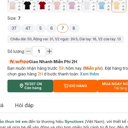
Size
:
7
3T
4T
5
6
7
8
Chiều dài: 50, Rộng vai: 31, 1/2 ngực: 39.5, Dài tay: 16, 1/2 cửa tay: 13
Số lượng:
Giao Nhanh Miễn Phí 2H
Bạn muốn nhận hàng trước
15h
hôm nay (
Miễn phí
). Đặt hàng t
chọn giao hàng
2H
ở bước thanh toán.
Xem thêm
15/337 CN
MUA NGAY N
GIỎ HÀNG
CART PLUS ICON
Còn hàng
Trễ tặng
iá
Hỏi đáp
áo thun trẻ em
đến từ thương hiệu
Synctives
(Việt Nam), với thiết kế 
oạt sẽ giúp bé dễ vận động và phù hợp nhiều bối cảnh từ đi học đến đi