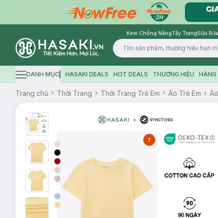
Kem Chống Nắng
Tẩy Trang
Sữa Rửa
Logo
DANH MỤC
HASAKI DEALS
HOT DEALS
THƯƠNG HIỆU
HÀNG 
Hamburger icon
Trang chủ
Thời Trang
Thời Trang Trẻ Em
Áo Trẻ Em
Áo