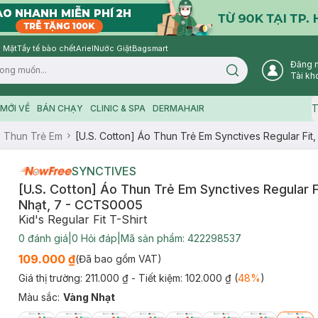
 Mặt
Tẩy tế bào chết
Ariel
Nước Giặt
Bagsmart
Đăng 
Search icon
Tài kh
T
MỚI VỀ
BÁN CHẠY
CLINIC & SPA
DERMAHAIR
 Thun Trẻ Em
[U.S. Cotton] Áo Thun Trẻ Em Synctives Regular Fi
SYNCTIVES
[U.S. Cotton] Áo Thun Trẻ Em Synctives Regular F
Nhạt, 7 - CCTS0005
Kid's Regular Fit T-Shirt
0
đánh giá
|
0
Hỏi đáp
|
Mã sản phẩm:
422298537
109.000 ₫
(Đã bao gồm VAT)
Giá thị trường:
211.000 ₫
- Tiết kiệm:
102.000 ₫
(
48
%
)
Màu sắc
:
Vàng Nhạt