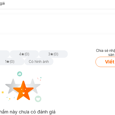
gái
Chia sẻ nh
)
4
(
0
)
3
(
0
)
sản
Viết
1
(
0
)
Có hình ảnh
hẩm này chưa có đánh giá