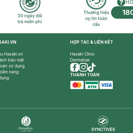
HO
18
n phí 2H
30 ngày đổi trả miễn phí
Thương hiệu uy 
Thương hiệu
30 ngày đổi
uy tín toàn
trả miễn phí
cầu
SAKI.VN
HỢP TÁC & LIÊN KẾT
iệu Hasaki.vn
Hasaki Clinic
sách bảo mật
Dermahair
hoản sử dụng
 cẩm nang
facebook
THANH TOÁN
instagram
tiktok
dụng
master card
ATM card
visa card