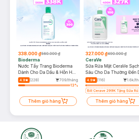
338.000 ₫
327.000 ₫
560.000 ₫
490.000 ₫
Bioderma
CeraVe
rma
Nước Tẩy Trang Bioderma
Sữa Rửa Mặt CeraVe Sạc
m
Dành Cho Da Dầu & Hỗn Hợp
Sâu Cho Da Thường Đến 
500ml
Dầu 473ml
/tháng
(228)
709/tháng
(116)
1.6k/t
4.9
4.9
24
%
13
%
Bill Cerave 299K Tặng Sữa Rử
Mặt Cerave 30ml (SL có hạn)
Thêm giỏ hàng
Thêm giỏ hàng