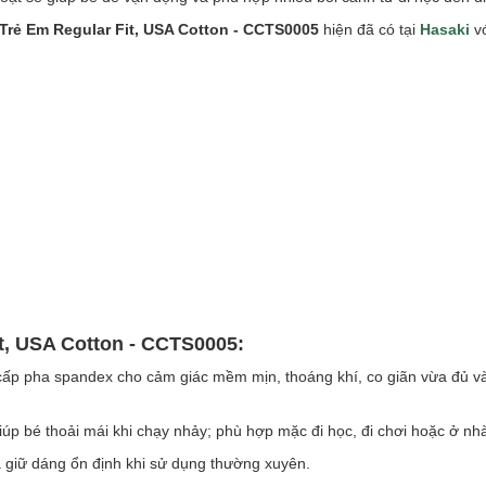
Trẻ Em Regular Fit, USA Cotton - CCTS0005
hiện đã có tại
Hasaki
vớ
it, USA Cotton - CCTS0005:
 cấp pha spandex cho cảm giác mềm mịn, thoáng khí, co giãn vừa đủ và
iúp bé thoải mái khi chạy nhảy; phù hợp mặc đi học, đi chơi hoặc ở nh
giữ dáng ổn định khi sử dụng thường xuyên.