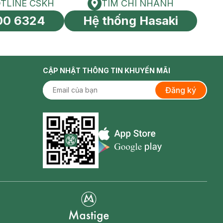
TLINE CSKH
TÌM CHI NHÁNH
HOTLINE CSKH
Tìm chi nhánh
00 6324
Hệ thống Hasaki
tín toàn cầu
CẬP NHẬT THÔNG TIN KHUYẾN MÃI
Đăng ký
Appstore icon
Goolge Play icon