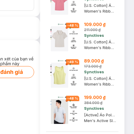
[U.S. Cotton] Áo Polo Nữ Synctives Slim Fit Cropped, Hồng Mận, XL - CWPO0007
Women's Ribbed Polo Shirt
109.000 ₫
-
48
%
211.000 ₫
Synctives
[U.S. Cotton] Áo Polo Nữ Synctives Slim Fit Cropped, Be Sữa, XS - CWPO0007
Women's Ribbed Polo Shirt
ận xét của bạn về
89.000 ₫
-
49
%
 phẩm này
173.000 ₫
 đánh giá
Synctives
[U.S. Cotton] Áo Tank Top Nữ Synctives Slim Fit, Vàng Nhạt, L - CWTA0005
Women's Ribbed Waist Length Fitted Tank Top
199.000 ₫
-
48
%
384.000 ₫
Synctives
[Active] Áo Polo Nam Synctives Slim Fit, Xám Nhạt, XS - SMPO0012
Men's Active Slim Fit Polo Shirt