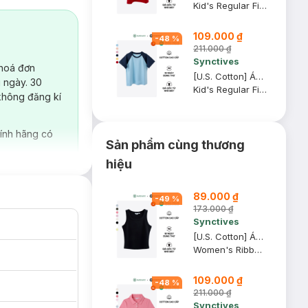
Kid's Regular Fit Raglan T-Shirt
109.000 ₫
-
48
%
211.000 ₫
Synctives
 hoá đơn
[U.S. Cotton] Áo Thun Tay Raglan Trẻ Em Synctives Regular Fit, Xanh Mây / Xanh Navy, 7 - CCTS0006
 ngày. 30
Kid's Regular Fit Raglan T-Shirt
không đăng kí
ính hãng có
Sản phẩm cùng thương
hiệu
89.000 ₫
-
49
%
173.000 ₫
Synctives
[U.S. Cotton] Áo Tank Top Nữ Synctives Slim Fit, Đen, L - CWTA0005
Women's Ribbed Waist Length Fitted Tank Top
109.000 ₫
-
48
%
211.000 ₫
Synctives