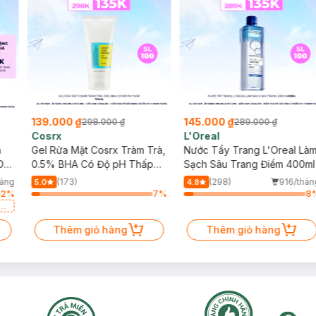
139.000 ₫
145.000 ₫
298.000 ₫
289.000 ₫
Cosrx
L'Oreal
h
Gel Rửa Mặt Cosrx Tràm Trà,
Nước Tẩy Trang L'Oreal Là
Da
0.5% BHA Có Độ pH Thấp
Sạch Sâu Trang Điểm 400ml
150ml
háng
(173)
(298)
916/thán
5.0
4.8
2
%
7
%
8
a
Thêm giỏ hàng
Thêm giỏ hàng