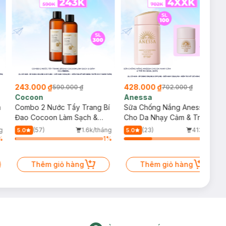
243.000 ₫
428.000 ₫
590.000 ₫
702.000 ₫
Cocoon
Anessa
m
Combo 2 Nước Tẩy Trang Bí
Sữa Chống Nắng Anessa
Đao Cocoon Làm Sạch &
Cho Da Nhạy Cảm & Trẻ Em
Giảm Dầu 500ml
60ml (Mới)
g
(57)
1.6k/tháng
(23)
413/tháng
5.0
5.0
%
1
%
34
%
Thêm giỏ hàng
Thêm giỏ hàng