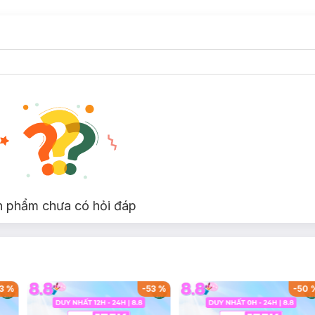
n phẩm chưa có hỏi đáp
3
%
-
53
%
-
50