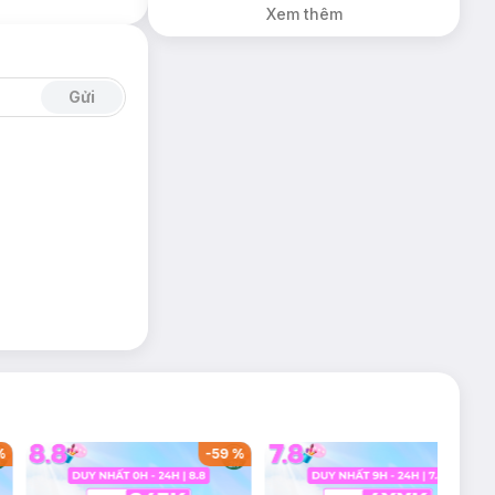
Xem thêm
Gửi
%
-
59
%
-
39
%