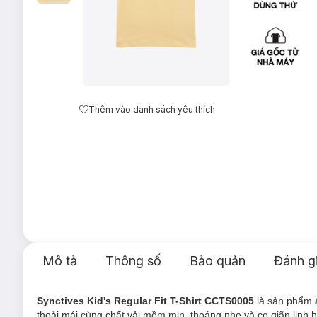
Thêm vào danh sách yêu thích
Mô tả
Thông số
Bảo quản
Đánh g
Synctives Kid's Regular Fit T-Shirt CCTS0005
là sản phẩm
thoải mái cùng chất vải mềm mịn, thoáng nhẹ và co giãn linh h