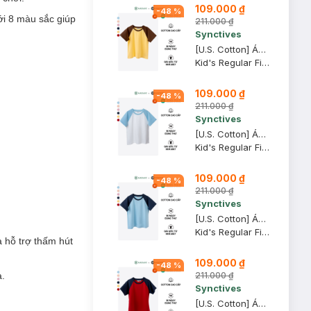
109.000 ₫
-
48
%
i 8 màu sắc giúp
211.000 ₫
Synctives
[U.S. Cotton] Áo Thun Tay Raglan Trẻ Em Synctives Regular Fit, Vàng Nhạt / Nâu Gỗ, 6 - CCTS0006
Kid's Regular Fit Raglan T-Shirt
109.000 ₫
-
48
%
211.000 ₫
Synctives
[U.S. Cotton] Áo Thun Tay Raglan Trẻ Em Synctives Regular Fit, Trắng / Xanh Mây, 8 - CCTS0006
Kid's Regular Fit Raglan T-Shirt
109.000 ₫
-
48
%
211.000 ₫
Synctives
[U.S. Cotton] Áo Thun Tay Raglan Trẻ Em Synctives Regular Fit, Xanh Mây / Xanh Navy, 4T - CCTS0006
Kid's Regular Fit Raglan T-Shirt
 hỗ trợ thấm hút
109.000 ₫
-
48
%
211.000 ₫
à.
Synctives
[U.S. Cotton] Áo Thun Tay Raglan Trẻ Em Synctives Regular Fit, Đỏ Rượu / Xanh Navy, 6 - CCTS0006