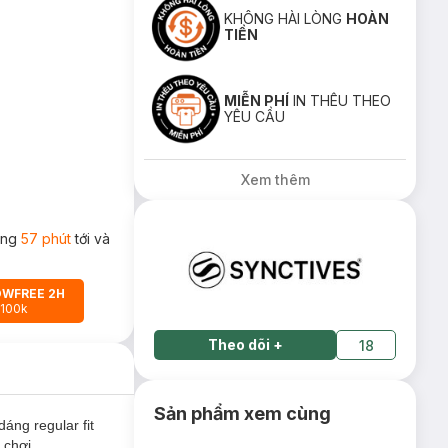
KHÔNG HÀI LÒNG
HOÀN
TIỀN
MIỄN PHÍ
IN THÊU THEO
YÊU CẦU
Xem thêm
rong
57 phút
tới và
OWFREE 2H
 100k
Theo dõi
+
18
Sản phẩm xem cùng
dáng regular fit
 chơi.