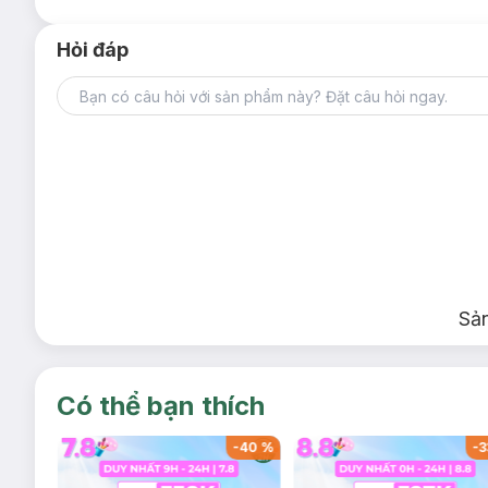
Hỏi đáp
Sả
Có thể bạn thích
-
40
%
-
40
%
-
3