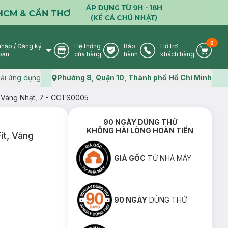
0
nhập
/
Đăng ký
Hệ thống
Bảo
Hỗ trợ
User Icon
Store Icon
Warranty Icon
Phone Icon
Cart I
oản
cửa hàng
hành
khách hàng
ải ứng dụng
Phường 8, Quận 10, Thành phố Hồ Chí Minh
Map icon
t, Vàng Nhạt, 7 - CCTS0005
90 NGÀY DÙNG THỬ
KHÔNG HÀI LÒNG HOÀN TIỀN
it, Vàng
GIÁ GỐC
TỪ NHÀ MÁY
90 NGÀY
DÙNG THỬ