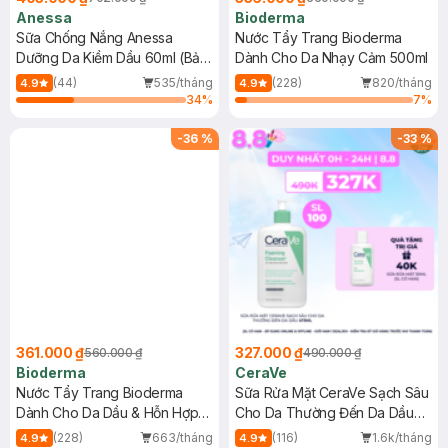
Anessa
Bioderma
Sữa Chống Nắng Anessa
Nước Tẩy Trang Bioderma
Dưỡng Da Kiềm Dầu 60ml (Bản
Dành Cho Da Nhạy Cảm 500ml
Mới)
(44)
535/tháng
(228)
820/tháng
4.9
4.9
34
%
7
%
-
36
%
-
33
%
361.000 ₫
327.000 ₫
560.000 ₫
490.000 ₫
Bioderma
CeraVe
Nước Tẩy Trang Bioderma
Sữa Rửa Mặt CeraVe Sạch Sâu
Dành Cho Da Dầu & Hỗn Hợp
Cho Da Thường Đến Da Dầu
500ml
473ml
(228)
663/tháng
(116)
1.6k/tháng
4.9
4.9