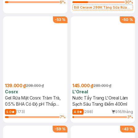
6
%
30
%
Bill Cerave 299K Tặng Sữa Rửa
Mặt Cerave 30ml (SL có hạn)
-
53
%
-
50
%
139.000 ₫
145.000 ₫
298.000 ₫
289.000 ₫
Cosrx
L'Oreal
Gel Rửa Mặt Cosrx Tràm Trà,
Nước Tẩy Trang L'Oreal Làm
0.5% BHA Có Độ pH Thấp
Sạch Sâu Trang Điểm 400ml
150ml
(173)
(298)
916/tháng
5.0
4.8
7
%
3
%
-
59
%
-
43
%