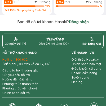
(108)
531/tháng
(27)
279/tháng
4.9
4.9
79
%
7
%
Bill 199K Sunplay tặng Tinh Chất
Chống Nắng 7g trị giá 30K (SL có
hạn)
Bạn đã có tài khoản Hasaki?
Đăng nhập
return
nowfree
price
HỖ TRỢ KHÁCH HÀNG
VỀ HASAKI.VN
Hotline:
1800 6324
Giới thiệu Hasaki.vn
(Miễn phí , 08-22h kể cả T7, CN)
Chính sách bảo mật
Điều khoản sử dụng
Các câu hỏi thường gặp
Hasaki cẩm nang
Gửi yêu cầu hỗ trợ
Tuyển dụng
Hướng dẫn đặt hàng
Liên hệ
Phương thức thanh toán
Phương thức vận chuyển
Chính sách đổi trả