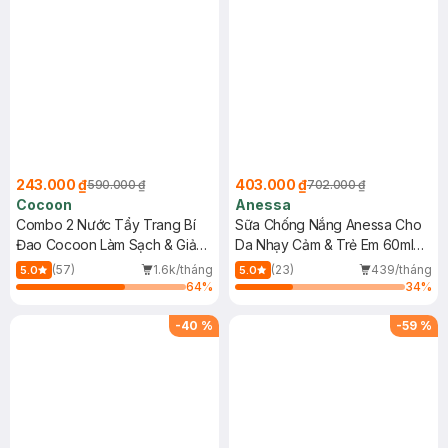
243.000 ₫
403.000 ₫
590.000 ₫
702.000 ₫
Cocoon
Anessa
Combo 2 Nước Tẩy Trang Bí
Sữa Chống Nắng Anessa Cho
Đao Cocoon Làm Sạch & Giảm
Da Nhạy Cảm & Trẻ Em 60ml
Dầu 500ml
(Mới)
(57)
1.6k/tháng
(23)
439/tháng
5.0
5.0
64
%
34
%
-
40
%
-
59
%