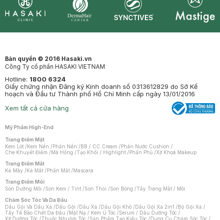
Synctives
Clinic
Dermahair
Mastige
Bản quyền © 2016 Hasaki.vn
Công Ty cổ phần HASAKI VIETNAM
Hotline:
1800 6324
Giấy chứng nhận Đăng ký Kinh doanh số 0313612829 do Sở Kế
hoạch và Đầu tư Thành phố Hồ Chí Minh cấp ngày 13/01/2016
Xem tất cả cửa hàng
Mỹ Phẩm High-End
Trang Điểm Mặt
Kem Lót
/
Kem Nền
/
Phấn Nền
/
BB / CC Cream
/
Phấn Nước Cushion
/
Che Khuyết Điểm
/
Má Hồng
/
Tạo Khối / Highlight
/
Phấn Phủ
/
Xịt Khoá Makeup
Trang Điểm Mắt
Kẻ Mày
/
Kẻ Mắt
/
Phấn Mắt
/
Mascara
Trang Điểm Môi
Son Dưỡng Môi
/
Son Kem / Tint
/
Son Thỏi
/
Son Bóng
/
Tẩy Trang Mắt / Môi
Chăm Sóc Tóc Và Da Đầu
Dầu Gội Và Dầu Xả
/
Dầu Gội
/
Dầu Xả
/
Dầu Gội Khô
/
Dầu Gội Xả 2in1
/
Bộ Gội Xả
/
Tẩy Tế Bào Chết Da Đầu
/
Mặt Nạ / Kem Ủ Tóc
/
Serum / Dầu Dưỡng Tóc
/
Xịt Dưỡng Tóc
/
Thuốc Nhuộm Tóc
/
Sản Phẩm Tạo Kiểu Tóc
/
Dụng Cụ Chăm Sóc Tóc
/