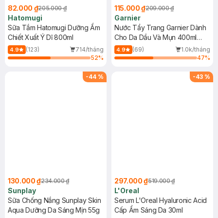
82.000 ₫
115.000 ₫
205.000 ₫
209.000 ₫
Hatomugi
Garnier
Sữa Tắm Hatomugi Dưỡng Ẩm
Nước Tẩy Trang Garnier Dành
Chiết Xuất Ý Dĩ 800ml
Cho Da Dầu Và Mụn 400ml
(Mới)
(123)
714/tháng
(69)
1.0k/tháng
4.9
4.9
52
%
47
%
-
44
%
-
43
%
130.000 ₫
297.000 ₫
234.000 ₫
519.000 ₫
Sunplay
L'Oreal
Sữa Chống Nắng Sunplay Skin
Serum L'Oreal Hyaluronic Acid
Aqua Dưỡng Da Sáng Mịn 55g
Cấp Ẩm Sáng Da 30ml