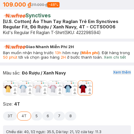
109.000 ₫
211.000 ₫
-
48
%
Synctives
[U.S. Cotton] Áo Thun Tay Raglan Trẻ Em Synctives
Regular Fit, Đỏ Rượu / Xanh Navy, 4T - CCTS0006
Kid's Regular Fit Raglan T-Shirt
(SKU:
422298594
)
Giao Nhanh Miễn Phí 2H
Bạn muốn nhận hàng trước
13h
hôm nay (
Miễn phí
). Đặt hàng trong
50 phút
tới và chọn giao hàng
2H
ở bước thanh toán.
Xem chi tiết
Xem thêm
Màu sắc
:
Đỏ Rượu / Xanh Navy
Size
:
4T
3T
4T
5
6
7
8
Chiều dài: 40, 1/2 ngực: 35.5, Dài tay: 21, 1/2 cửa tay: 11.3