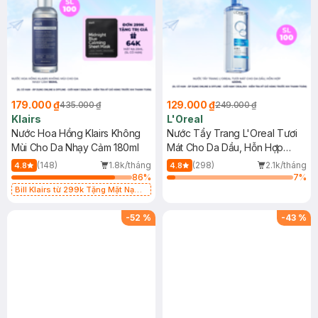
179.000 ₫
129.000 ₫
435.000 ₫
249.000 ₫
Klairs
L'Oreal
Nước Hoa Hồng Klairs Không
Nước Tẩy Trang L'Oreal Tươi
Mùi Cho Da Nhạy Cảm 180ml
Mát Cho Da Dầu, Hỗn Hợp
400ml
(148)
1.8k/tháng
(298)
2.1k/tháng
4.8
4.8
86
%
7
%
Bill Klairs từ 299k Tặng Mặt Nạ
Làm Dịu Da & Kiểm Soát Dầu Nhờn
25ml (SL Có Hạn)
-
52
%
-
43
%