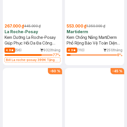
267.000 ₫
553.000 ₫
445.000 ₫
1.350.000 ₫
La Roche-Posay
Martiderm
Kem Dưỡng La Roche-Posay
Kem Chống Nắng MartiDerm
Giúp Phục Hồi Da Đa Công
Phổ Rộng Bảo Vệ Toàn Diện
Dụng 40ml
40ml
(56)
932/tháng
(110)
251/tháng
4.9
4.9
77
%
8
%
Bill La roche-posay 399K Tặng
Gel rửa mặt da dầu nhạy cảm 50ml
(SL có hạn)
-
60
%
-
45
%