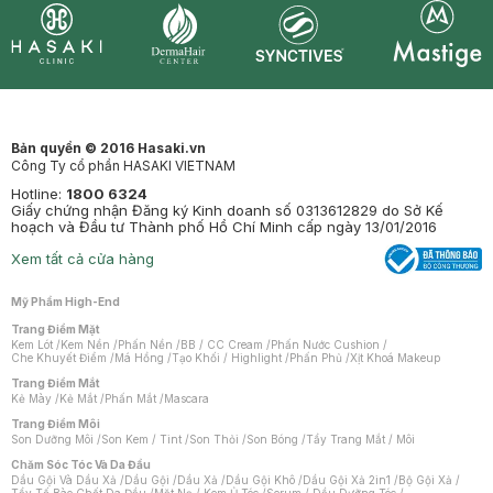
Synctives
Clinic
Dermahair
Mastige
Bản quyền © 2016 Hasaki.vn
Công Ty cổ phần HASAKI VIETNAM
Hotline:
1800 6324
Giấy chứng nhận Đăng ký Kinh doanh số 0313612829 do Sở Kế
hoạch và Đầu tư Thành phố Hồ Chí Minh cấp ngày 13/01/2016
Xem tất cả cửa hàng
Mỹ Phẩm High-End
Trang Điểm Mặt
Kem Lót
/
Kem Nền
/
Phấn Nền
/
BB / CC Cream
/
Phấn Nước Cushion
/
Che Khuyết Điểm
/
Má Hồng
/
Tạo Khối / Highlight
/
Phấn Phủ
/
Xịt Khoá Makeup
Trang Điểm Mắt
Kẻ Mày
/
Kẻ Mắt
/
Phấn Mắt
/
Mascara
Trang Điểm Môi
Son Dưỡng Môi
/
Son Kem / Tint
/
Son Thỏi
/
Son Bóng
/
Tẩy Trang Mắt / Môi
Chăm Sóc Tóc Và Da Đầu
Dầu Gội Và Dầu Xả
/
Dầu Gội
/
Dầu Xả
/
Dầu Gội Khô
/
Dầu Gội Xả 2in1
/
Bộ Gội Xả
/