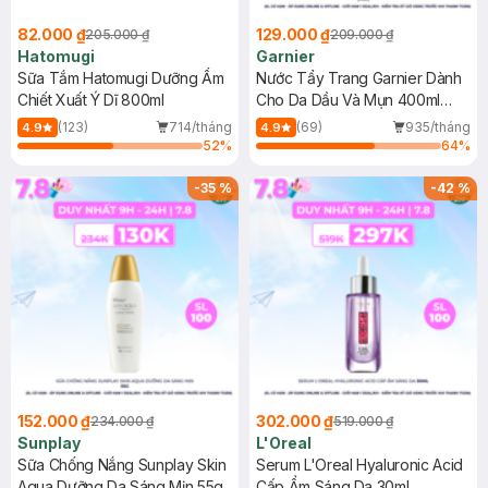
82.000 ₫
129.000 ₫
205.000 ₫
209.000 ₫
Hatomugi
Garnier
Sữa Tắm Hatomugi Dưỡng Ẩm
Nước Tẩy Trang Garnier Dành
Chiết Xuất Ý Dĩ 800ml
Cho Da Dầu Và Mụn 400ml
(Mới)
(123)
714/tháng
(69)
935/tháng
4.9
4.9
52
%
64
%
-
35
%
-
42
%
152.000 ₫
302.000 ₫
234.000 ₫
519.000 ₫
Sunplay
L'Oreal
Sữa Chống Nắng Sunplay Skin
Serum L'Oreal Hyaluronic Acid
Aqua Dưỡng Da Sáng Mịn 55g
Cấp Ẩm Sáng Da 30ml