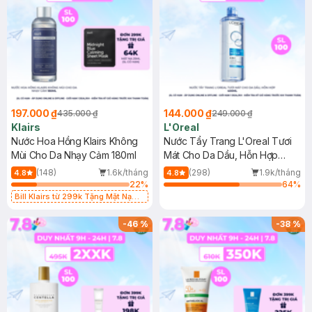
197.000 ₫
144.000 ₫
435.000 ₫
249.000 ₫
Klairs
L'Oreal
Nước Hoa Hồng Klairs Không
Nước Tẩy Trang L'Oreal Tươi
Mùi Cho Da Nhạy Cảm 180ml
Mát Cho Da Dầu, Hỗn Hợp
400ml
(148)
1.6k/tháng
(298)
1.9k/tháng
4.8
4.8
22
%
64
%
Bill Klairs từ 299k Tặng Mặt Nạ
Làm Dịu Da & Kiểm Soát Dầu Nhờn
25ml (SL Có Hạn)
-
46
%
-
38
%