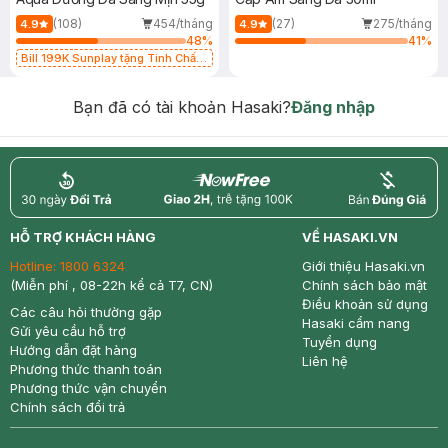
(108)
454/tháng
(27)
275/tháng
4.9
4.9
48
%
41
%
Bill 199K Sunplay tặng Tinh Chất
Chống Nắng 7g trị giá 30K (SL có
hạn)
Bạn đã có tài khoản Hasaki?
Đăng nhập
return
nowfree
price
HỖ TRỢ KHÁCH HÀNG
VỀ HASAKI.VN
Hotline:
1800 6324
Giới thiệu Hasaki.vn
(Miễn phí , 08-22h kể cả T7, CN)
Chính sách bảo mật
Điều khoản sử dụng
Các câu hỏi thường gặp
Hasaki cẩm nang
Gửi yêu cầu hỗ trợ
Tuyển dụng
Hướng dẫn đặt hàng
Liên hệ
Phương thức thanh toán
Phương thức vận chuyển
Chính sách đổi trả