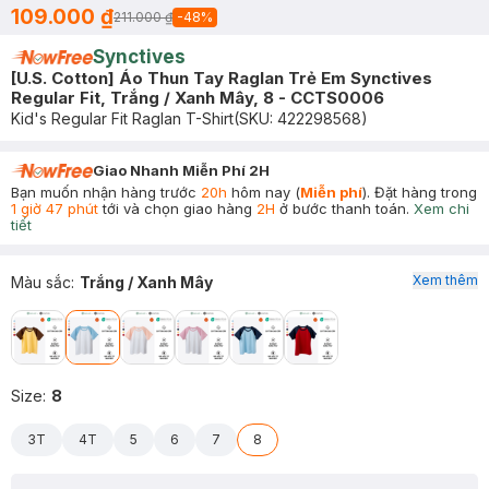
109.000 ₫
211.000 ₫
-
48
%
Synctives
[U.S. Cotton] Áo Thun Tay Raglan Trẻ Em Synctives
Regular Fit, Trắng / Xanh Mây, 8 - CCTS0006
Kid's Regular Fit Raglan T-Shirt
(SKU:
422298568
)
Giao Nhanh Miễn Phí 2H
Bạn muốn nhận hàng trước
20h
hôm nay (
Miễn phí
). Đặt hàng trong
1 giờ 47 phút
tới và chọn giao hàng
2H
ở bước thanh toán.
Xem chi
tiết
Xem thêm
Màu sắc
:
Trắng / Xanh Mây
Size
:
8
3T
4T
5
6
7
8