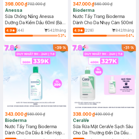
398.000 ₫
347.000 ₫
702.000 ₫
560.000 ₫
Anessa
Bioderma
Sữa Chống Nắng Anessa
Nước Tẩy Trang Bioderma
Dưỡng Da Kiềm Dầu 60ml (Bản
Dành Cho Da Nhạy Cảm 500ml
Mới)
(44)
542/tháng
(228)
842/tháng
4.9
4.9
53
%
64
%
-
39
%
-
31
%
343.000 ₫
338.000 ₫
560.000 ₫
490.000 ₫
Bioderma
CeraVe
Nước Tẩy Trang Bioderma
Sữa Rửa Mặt CeraVe Sạch Sâu
Dành Cho Da Dầu & Hỗn Hợp
Cho Da Thường Đến Da Dầu
500ml
473ml