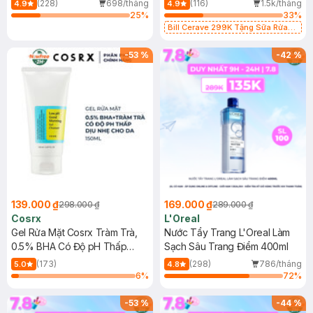
(228)
698/tháng
(116)
1.5k/tháng
4.9
4.9
25
%
33
%
Bill Cerave 299K Tặng Sữa Rửa
Mặt Cerave 30ml (SL có hạn)
-
53
%
-
42
%
139.000 ₫
169.000 ₫
298.000 ₫
289.000 ₫
Cosrx
L'Oreal
Gel Rửa Mặt Cosrx Tràm Trà,
Nước Tẩy Trang L'Oreal Làm
0.5% BHA Có Độ pH Thấp
Sạch Sâu Trang Điểm 400ml
150ml
(173)
(298)
786/tháng
5.0
4.8
6
%
72
%
-
53
%
-
44
%