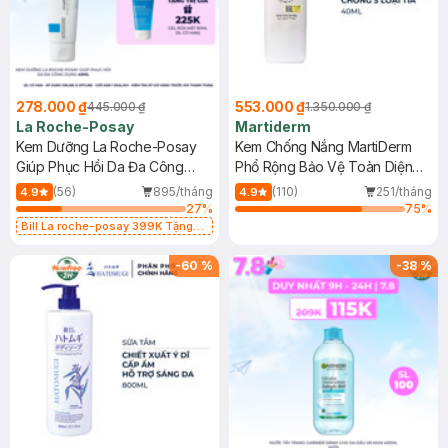
278.000 ₫
553.000 ₫
445.000 ₫
1.350.000 ₫
La Roche-Posay
Martiderm
Kem Dưỡng La Roche-Posay
Kem Chống Nắng MartiDerm
Giúp Phục Hồi Da Đa Công
Phổ Rộng Bảo Vệ Toàn Diện
Dụng 40ml
40ml
(56)
895/tháng
(110)
251/tháng
4.9
4.9
27
%
75
%
Bill La roche-posay 399K Tặng
Gel rửa mặt da dầu nhạy cảm 50ml
(SL có hạn)
-
60
%
-
38
%