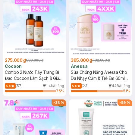
275.000 ₫
395.000 ₫
590.000 ₫
702.000 ₫
Cocoon
Anessa
Combo 2 Nước Tẩy Trang Bí
Sữa Chống Nắng Anessa Cho
Đao Cocoon Làm Sạch & Giảm
Da Nhạy Cảm & Trẻ Em 60ml
Dầu 500ml
(Mới)
(57)
1.4k/tháng
(23)
448/tháng
5.0
5.0
75
%
51
%
-
38
%
-
59
%