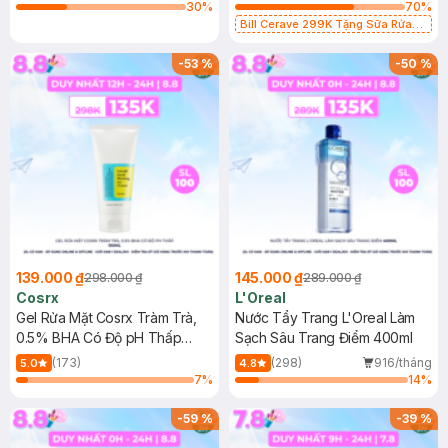
30
%
70
%
Bill Cerave 299K Tặng Sữa Rửa
Mặt Cerave 30ml (SL có hạn)
-
53
%
-
50
%
139.000 ₫
145.000 ₫
298.000 ₫
289.000 ₫
Cosrx
L'Oreal
Gel Rửa Mặt Cosrx Tràm Trà,
Nước Tẩy Trang L'Oreal Làm
0.5% BHA Có Độ pH Thấp
Sạch Sâu Trang Điểm 400ml
150ml
(173)
(298)
916/tháng
5.0
4.8
7
%
14
%
-
59
%
-
39
%