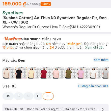
169.000 ₫
326.000 ₫
-
48
%
Synctives
[Supima Cotton] Áo Thun Nữ Synctives Regular Fit, Đen,
XL - CWTS02
Women's Regular Fit Curved Hem T-Shirt
(SKU:
422280208
)
Giao Nhanh Miễn Phí 2H
Bạn muốn nhận hàng trước
17h
hôm nay (
Miễn phí
). Đặt hàng trong
13 phút
tới và chọn giao hàng
2H
ở bước thanh toán.
Xem chi tiết
Xem thêm
Màu sắc
:
Đen
Size
:
XL
Hướng dẫn chọn size
XS
S
M
L
XL
Chiều dài: 61.5, Rộng vai: 40, 1/2 ngực: 56, Dài tay: 17.2, 1/2 cửa tay: 17.7