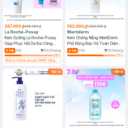
267.000 ₫
553.000 ₫
445.000 ₫
1.350.000 ₫
La Roche-Posay
Martiderm
Kem Dưỡng La Roche-Posay
Kem Chống Nắng MartiDerm
Giúp Phục Hồi Da Đa Công
Phổ Rộng Bảo Vệ Toàn Diện
Dụng 40ml
40ml
(56)
932/tháng
(110)
251/tháng
4.9
4.9
35
%
75
%
Bill La roche-posay 399K Tặng
Gel rửa mặt da dầu nhạy cảm 50ml
(SL có hạn)
-
60
%
-
49
%