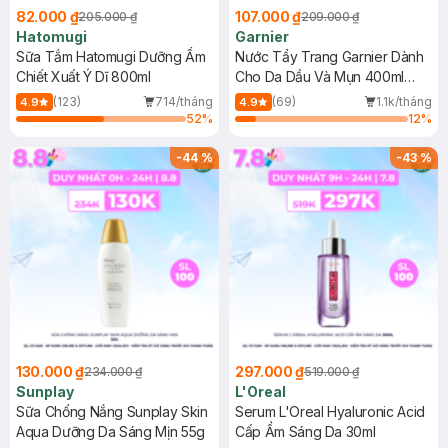
82.000 ₫
107.000 ₫
205.000 ₫
209.000 ₫
Hatomugi
Garnier
Sữa Tắm Hatomugi Dưỡng Ẩm
Nước Tẩy Trang Garnier Dành
Chiết Xuất Ý Dĩ 800ml
Cho Da Dầu Và Mụn 400ml
(Mới)
(123)
714/tháng
(69)
1.1k/tháng
4.9
4.9
52
%
12
%
-
44
%
-
43
%
130.000 ₫
297.000 ₫
234.000 ₫
519.000 ₫
Sunplay
L'Oreal
Sữa Chống Nắng Sunplay Skin
Serum L'Oreal Hyaluronic Acid
Aqua Dưỡng Da Sáng Mịn 55g
Cấp Ẩm Sáng Da 30ml