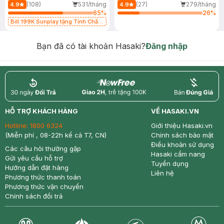
(108)
531/tháng
(27)
279/tháng
4.9
4.9
65
%
26
%
Bill 199K Sunplay tặng Tinh Chất
Chống Nắng 7g trị giá 30K (SL có
hạn)
Bạn đã có tài khoản Hasaki?
Đăng nhập
return
nowfree
price
HỖ TRỢ KHÁCH HÀNG
VỀ HASAKI.VN
Hotline:
1800 6324
Giới thiệu Hasaki.vn
(Miễn phí , 08-22h kể cả T7, CN)
Chính sách bảo mật
Điều khoản sử dụng
Các câu hỏi thường gặp
Hasaki cẩm nang
Gửi yêu cầu hỗ trợ
Tuyển dụng
Hướng dẫn đặt hàng
Liên hệ
Phương thức thanh toán
Phương thức vận chuyển
Chính sách đổi trả