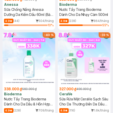
Anessa
Bioderma
Sữa Chống Nắng Anessa
Nước Tẩy Trang Bioderma
Dưỡng Da Kiềm Dầu 60ml (Bản
Dành Cho Da Nhạy Cảm 500ml
Mới)
(44)
504/tháng
(228)
864/tháng
4.9
4.9
10
%
55
%
-
40
%
-
33
%
338.000 ₫
327.000 ₫
560.000 ₫
490.000 ₫
Bioderma
CeraVe
Nước Tẩy Trang Bioderma
Sữa Rửa Mặt CeraVe Sạch Sâu
Dành Cho Da Dầu & Hỗn Hợp
Cho Da Thường Đến Da Dầu
500ml
473ml
(228)
709/tháng
(116)
1.6k/tháng
4.9
4.9