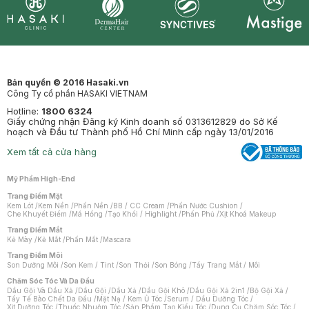
Synctives
Clinic
Dermahair
Mastige
Bản quyền © 2016 Hasaki.vn
Công Ty cổ phần HASAKI VIETNAM
Hotline:
1800 6324
Giấy chứng nhận Đăng ký Kinh doanh số 0313612829 do Sở Kế
hoạch và Đầu tư Thành phố Hồ Chí Minh cấp ngày 13/01/2016
Xem tất cả cửa hàng
Mỹ Phẩm High-End
Trang Điểm Mặt
Kem Lót
/
Kem Nền
/
Phấn Nền
/
BB / CC Cream
/
Phấn Nước Cushion
/
Che Khuyết Điểm
/
Má Hồng
/
Tạo Khối / Highlight
/
Phấn Phủ
/
Xịt Khoá Makeup
Trang Điểm Mắt
Kẻ Mày
/
Kẻ Mắt
/
Phấn Mắt
/
Mascara
Trang Điểm Môi
Son Dưỡng Môi
/
Son Kem / Tint
/
Son Thỏi
/
Son Bóng
/
Tẩy Trang Mắt / Môi
Chăm Sóc Tóc Và Da Đầu
Dầu Gội Và Dầu Xả
/
Dầu Gội
/
Dầu Xả
/
Dầu Gội Khô
/
Dầu Gội Xả 2in1
/
Bộ Gội Xả
/
Tẩy Tế Bào Chết Da Đầu
/
Mặt Nạ / Kem Ủ Tóc
/
Serum / Dầu Dưỡng Tóc
/
Xịt Dưỡng Tóc
/
Thuốc Nhuộm Tóc
/
Sản Phẩm Tạo Kiểu Tóc
/
Dụng Cụ Chăm Sóc Tóc
/