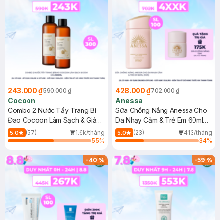
243.000 ₫
428.000 ₫
590.000 ₫
702.000 ₫
Cocoon
Anessa
Combo 2 Nước Tẩy Trang Bí
Sữa Chống Nắng Anessa Cho
Đao Cocoon Làm Sạch & Giảm
Da Nhạy Cảm & Trẻ Em 60ml
Dầu 500ml
(Mới)
(57)
1.6k/tháng
(23)
413/tháng
5.0
5.0
55
%
34
%
-
40
%
-
59
%