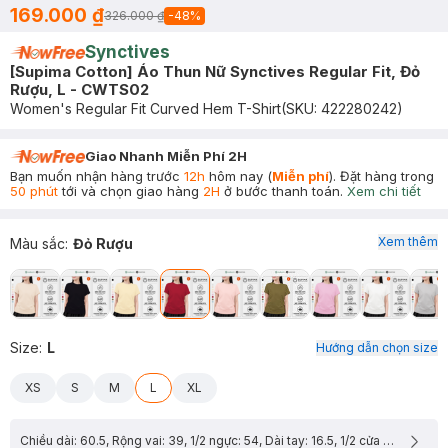
169.000 ₫
326.000 ₫
-
48
%
Synctives
[Supima Cotton] Áo Thun Nữ Synctives Regular Fit, Đỏ
Rượu, L - CWTS02
Women's Regular Fit Curved Hem T-Shirt
(SKU:
422280242
)
Giao Nhanh Miễn Phí 2H
Bạn muốn nhận hàng trước
12h
hôm nay (
Miễn phí
). Đặt hàng trong
50 phút
tới và chọn giao hàng
2H
ở bước thanh toán.
Xem chi tiết
Xem thêm
Màu sắc
:
Đỏ Rượu
Size
:
L
Hướng dẫn chọn size
XS
S
M
L
XL
Chiều dài: 60.5, Rộng vai: 39, 1/2 ngực: 54, Dài tay: 16.5, 1/2 cửa tay: 17