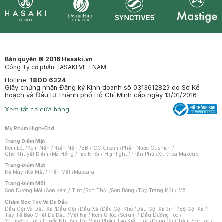
Synctives
Clinic
Dermahair
Mastige
Bản quyền © 2016 Hasaki.vn
Công Ty cổ phần HASAKI VIETNAM
Hotline:
1800 6324
Giấy chứng nhận Đăng ký Kinh doanh số 0313612829 do Sở Kế
hoạch và Đầu tư Thành phố Hồ Chí Minh cấp ngày 13/01/2016
Xem tất cả cửa hàng
Mỹ Phẩm High-End
Trang Điểm Mặt
Kem Lót
/
Kem Nền
/
Phấn Nền
/
BB / CC Cream
/
Phấn Nước Cushion
/
Che Khuyết Điểm
/
Má Hồng
/
Tạo Khối / Highlight
/
Phấn Phủ
/
Xịt Khoá Makeup
Trang Điểm Mắt
Kẻ Mày
/
Kẻ Mắt
/
Phấn Mắt
/
Mascara
Trang Điểm Môi
Son Dưỡng Môi
/
Son Kem / Tint
/
Son Thỏi
/
Son Bóng
/
Tẩy Trang Mắt / Môi
Chăm Sóc Tóc Và Da Đầu
Dầu Gội Và Dầu Xả
/
Dầu Gội
/
Dầu Xả
/
Dầu Gội Khô
/
Dầu Gội Xả 2in1
/
Bộ Gội Xả
/
Tẩy Tế Bào Chết Da Đầu
/
Mặt Nạ / Kem Ủ Tóc
/
Serum / Dầu Dưỡng Tóc
/
Xịt Dưỡng Tóc
/
Thuốc Nhuộm Tóc
/
Sản Phẩm Tạo Kiểu Tóc
/
Dụng Cụ Chăm Sóc Tóc
/