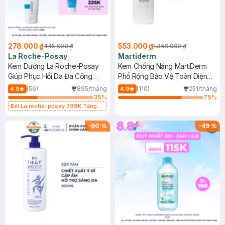
278.000 ₫
553.000 ₫
445.000 ₫
1.350.000 ₫
La Roche-Posay
Martiderm
Kem Dưỡng La Roche-Posay
Kem Chống Nắng MartiDerm
Giúp Phục Hồi Da Đa Công
Phổ Rộng Bảo Vệ Toàn Diện
Dụng 40ml
40ml
(56)
895/tháng
(110)
251/tháng
4.9
4.9
35
%
75
%
Bill La roche-posay 399K Tặng
Gel rửa mặt da dầu nhạy cảm 50ml
(SL có hạn)
-
60
%
-
49
%