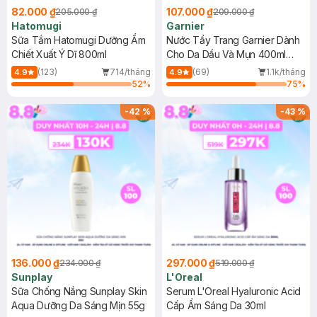
82.000 ₫
107.000 ₫
205.000 ₫
209.000 ₫
Hatomugi
Garnier
Sữa Tắm Hatomugi Dưỡng Ẩm
Nước Tẩy Trang Garnier Dành
Chiết Xuất Ý Dĩ 800ml
Cho Da Dầu Và Mụn 400ml
(Mới)
(123)
714/tháng
(69)
1.1k/tháng
4.9
4.9
52
%
75
%
-
42
%
-
43
%
136.000 ₫
297.000 ₫
234.000 ₫
519.000 ₫
Sunplay
L'Oreal
Sữa Chống Nắng Sunplay Skin
Serum L'Oreal Hyaluronic Acid
Aqua Dưỡng Da Sáng Mịn 55g
Cấp Ẩm Sáng Da 30ml