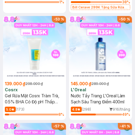
1
%
38
%
Bill Cerave 299K Tặng Sữa Rửa
Mặt Cerave 30ml (SL có hạn)
-
53
%
-
50
%
139.000 ₫
145.000 ₫
298.000 ₫
289.000 ₫
Cosrx
L'Oreal
Gel Rửa Mặt Cosrx Tràm Trà,
Nước Tẩy Trang L'Oreal Làm
0.5% BHA Có Độ pH Thấp
Sạch Sâu Trang Điểm 400ml
150ml
(173)
(298)
916/tháng
5.0
4.8
8
%
49
%
-
57
%
-
41
%