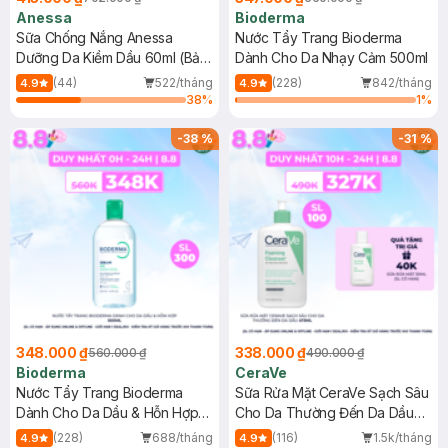
Anessa
Bioderma
Sữa Chống Nắng Anessa
Nước Tẩy Trang Bioderma
Dưỡng Da Kiềm Dầu 60ml (Bản
Dành Cho Da Nhạy Cảm 500ml
Mới)
(44)
522/tháng
(228)
842/tháng
4.9
4.9
38
%
1
%
-
38
%
-
31
%
348.000 ₫
338.000 ₫
560.000 ₫
490.000 ₫
Bioderma
CeraVe
Nước Tẩy Trang Bioderma
Sữa Rửa Mặt CeraVe Sạch Sâu
Dành Cho Da Dầu & Hỗn Hợp
Cho Da Thường Đến Da Dầu
500ml
473ml
(228)
688/tháng
(116)
1.5k/tháng
4.9
4.9