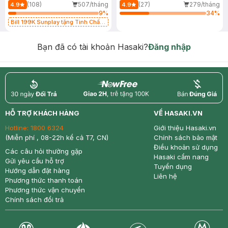
(108)
507/tháng
(27)
279/tháng
4.9
4.9
9
%
34
%
Bill 199K Sunplay tặng Tinh Chất
Chống Nắng 7g trị giá 30K (SL có
hạn)
Bạn đã có tài khoản Hasaki?
Đăng nhập
return
nowfree
price
HỖ TRỢ KHÁCH HÀNG
VỀ HASAKI.VN
Hotline:
1800 6324
Giới thiệu Hasaki.vn
(Miễn phí , 08-22h kể cả T7, CN)
Chính sách bảo mật
Điều khoản sử dụng
Các câu hỏi thường gặp
Hasaki cẩm nang
Gửi yêu cầu hỗ trợ
Tuyển dụng
Hướng dẫn đặt hàng
Liên hệ
Phương thức thanh toán
Phương thức vận chuyển
Chính sách đổi trả