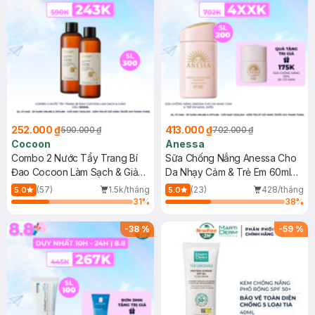
252.000 ₫
413.000 ₫
590.000 ₫
702.000 ₫
Cocoon
Anessa
Combo 2 Nước Tẩy Trang Bí
Sữa Chống Nắng Anessa Cho
Đao Cocoon Làm Sạch & Giảm
Da Nhạy Cảm & Trẻ Em 60ml
Dầu 500ml
(Mới)
(57)
1.5k/tháng
(23)
428/tháng
5.0
5.0
31
%
38
%
-
38
%
-
59
%