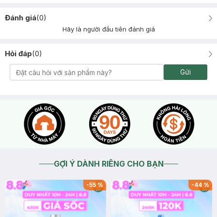
Đánh giá
(
0
)
Hãy là người đầu tiên đánh giá
Hỏi đáp
(
0
)
Gửi
GỢI Ý DÀNH RIÊNG CHO BẠN
-
55
%
-
44
%