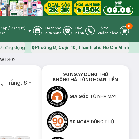
0
nhập
/
Đăng ký
Hệ thống
Bảo
Hỗ trợ
User Icon
Store Icon
Warranty Icon
Phone Icon
Cart I
oản
cửa hàng
hành
khách hàng
ải ứng dụng
Phường 8, Quận 10, Thành phố Hồ Chí Minh
Map icon
- CWTS02
90 NGÀY DÙNG THỬ
KHÔNG HÀI LÒNG HOÀN TIỀN
, Trắng, S -
GIÁ GỐC
TỪ NHÀ MÁY
90 NGÀY
DÙNG THỬ