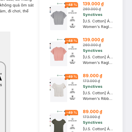
139.000 ₫
, không quá ôm sát
-
48
%
269.000 ₫
m, đi chơi, thể
Synctives
[U.S. Cotton] Áo Croptop Nữ Synctives Tay Raglan, Xám, S - CWTS0012
Women's Raglan Cropped T-shirt
139.000 ₫
-
48
%
269.000 ₫
Synctives
[U.S. Cotton] Áo Croptop Nữ Synctives Tay Raglan, Hồng Đào, L - CWTS0012
Women's Raglan Cropped T-shirt
89.000 ₫
-
49
%
173.000 ₫
Synctives
[U.S. Cotton] Áo Thun Nữ Cổ Thuyền Synctives Slim Fit, Be Sữa, M - CWTS0013
Women's Ribbed U-neck Low Back T-shirt
89.000 ₫
-
49
%
173.000 ₫
Synctives
[U.S. Cotton] Áo Thun Nữ Cổ Thuyền Synctives Slim Fit, Xanh Tro, S - CWTS0013