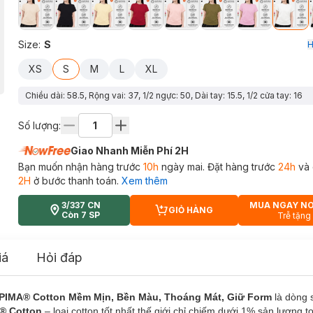
Size
:
S
H
XS
S
M
L
XL
Chiều dài: 58.5, Rộng vai: 37, 1/2 ngực: 50, Dài tay: 15.5, 1/2 cửa tay: 16
Số lượng:
Giao Nhanh Miễn Phí 2H
Bạn muốn nhận hàng trước
10h
ngày mai. Đặt hàng trước
24h
và 
2H
ở bước thanh toán.
Xem thêm
3/337 CN
MUA NGAY N
GIỎ HÀNG
CART PLUS ICON
Còn 7 SP
Trễ tặng
iá
Hỏi đáp
UPIMA® Cotton Mềm Mịn, Bền Màu, Thoáng Mát, Giữ Form
là dòng
® Cotton
– loại cotton tốt nhất thế giới chỉ chiếm dưới 1% sản lượng 