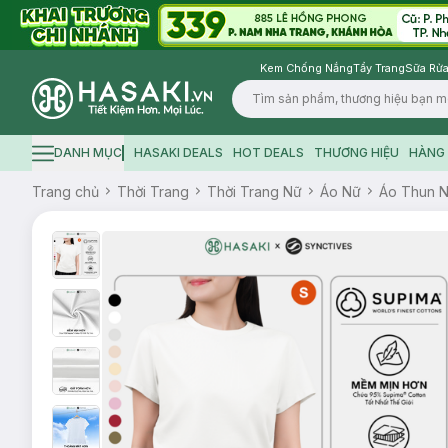
Kem Chống Nắng
Tẩy Trang
Sữa Rửa
Logo
DANH MỤC
HASAKI DEALS
HOT DEALS
THƯƠNG HIỆU
HÀNG 
Hamburger icon
Trang chủ
Thời Trang
Thời Trang Nữ
Áo Nữ
Áo Thun 