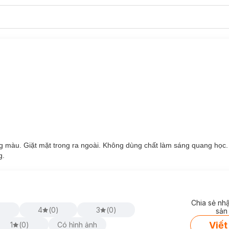
ng màu. Giặt mặt trong ra ngoài. Không dùng chất làm sáng quang học
g.
Chia sẻ nh
)
4
(
0
)
3
(
0
)
sản
Viết
1
(
0
)
Có hình ảnh