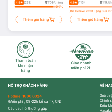
500ml
Dầu 473ml
/tháng
(228)
709/tháng
(116)
1.5k/t
4.9
4.9
47
%
94
%
Bill Cerave 299K Tặng Sữa Rử
Mặt Cerave 30ml (SL có hạn)
Thêm giỏ hàng
Thêm giỏ hàng
Thanh toán khi nhận hàng
Giao nhanh miễ
Thanh toán
Giao nhanh
khi nhận
miễn phí 2H
hàng
HỖ TRỢ KHÁCH HÀNG
VỀ HA
Giới th
Hotline:
1800 6324
Chính 
(Miễn phí , 08-22h kể cả T7, CN)
Điều k
Các câu hỏi thường gặp
Hasaki