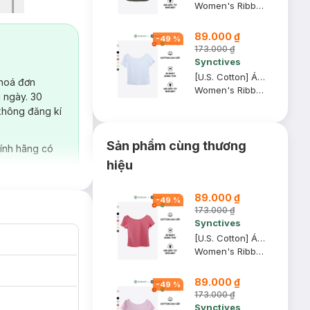
Women's Ribbed U-neck Low Back T-shirt
89.000 ₫
-
49
%
173.000 ₫
Synctives
[U.S. Cotton] Áo Thun Nữ Cổ Thuyền Synctives Slim Fit, Trắng, XL - CWTS0013
 hoá đơn
Women's Ribbed U-neck Low Back T-shirt
 ngày. 30
không đăng kí
Sản phẩm cùng thương
ính hãng có
hiệu
89.000 ₫
-
49
%
173.000 ₫
Synctives
[U.S. Cotton] Áo Thun Nữ Cổ Thuyền Synctives Slim Fit, Hồng Mận, M - CWTS0013
Women's Ribbed U-neck Low Back T-shirt
89.000 ₫
-
49
%
173.000 ₫
Synctives