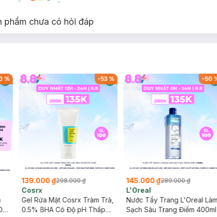
n phẩm chưa có hỏi đáp
0
%
-
53
%
-
50
139.000 ₫
145.000 ₫
298.000 ₫
289.000 ₫
Cosrx
L'Oreal
h
Gel Rửa Mặt Cosrx Tràm Trà,
Nước Tẩy Trang L'Oreal Là
Da
0.5% BHA Có Độ pH Thấp
Sạch Sâu Trang Điểm 400ml