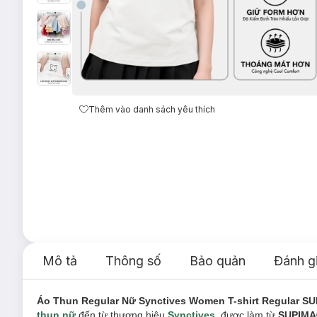
Thêm vào danh sách yêu thích
Mô tả
Thông số
Bảo quản
Đánh g
Áo Thun Regular Nữ Synctives Women T-shirt Regular S
thun nữ
đến từ thương hiệu
Synctives
, được làm từ
SUPIMA