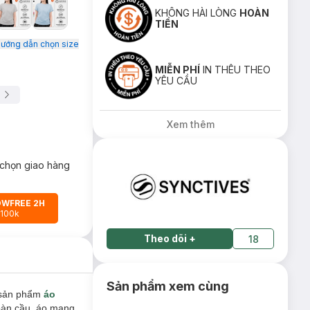
KHÔNG HÀI LÒNG
HOÀN
TIỀN
ướng dẫn chọn size
MIỄN PHÍ
IN THÊU THEO
YÊU CẦU
Xem thêm
chọn giao hàng
OWFREE 2H
 100k
Theo dõi
+
18
Sản phẩm xem cùng
 sản phẩm
áo
toàn cầu, áo mang