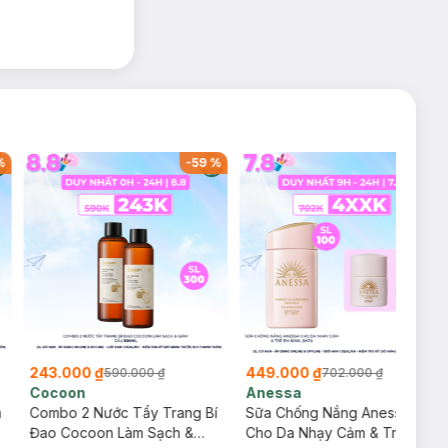
%
-
59
%
-
36
%
243.000 ₫
449.000 ₫
590.000 ₫
702.000 ₫
Cocoon
Anessa
m
Combo 2 Nước Tẩy Trang Bí
Sữa Chống Nắng Anessa
Đao Cocoon Làm Sạch &
Cho Da Nhạy Cảm & Trẻ Em