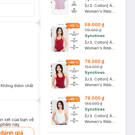
[U.S. Cotton] Áo Thun Nữ Cổ Thuyền Synctives Slim Fit, Hồng Phấn, L - CWTS0013
Women's Ribbed U-neck Low Back T-shirt
59.000 ₫
-
49
%
115.000 ₫
Synctives
[U.S. Cotton] Áo Hai Dây Nữ Synctives Slim Fit, Đỏ Samba, XL - CWCA0005
Women's Ribbed Fitted Cami Top
79.000 ₫
-
49
%
154.000 ₫
Synctives
[U.S. Cotton] Áo Tank Top Nữ Synctives Slim Fit, Đỏ Samba, L - CWTA0006
Women's Ribbed Waist Length Fitted Tank Top
. Không thêm chất
79.000 ₫
-
49
%
154.000 ₫
Synctives
[U.S. Cotton] Áo Tank Top Nữ Synctives Slim Fit, Trắng, L - CWTA0006
ận xét của bạn về
Women's Ribbed Waist Length Fitted Tank Top
 phẩm này
 đánh giá