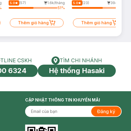
Giảm Dầu 500ml
60ml (Mới)
g
(57)
1.6k/tháng
(23)
394/tháng
5.0
5.0
%
51
%
64
%
Thêm giỏ hàng
Thêm giỏ hàng
TLINE CSKH
TÌM CHI NHÁNH
HOTLINE CSKH
Tìm chi nhánh
00 6324
Hệ thống Hasaki
tín toàn cầu
CẬP NHẬT THÔNG TIN KHUYẾN MÃI
Đăng ký