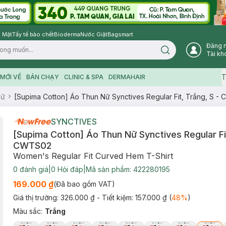
 Mặt
Tẩy tế bào chết
Bioderma
Nước Giặt
Bagsmart
Đăng 
Search icon
Tài kh
T
MỚI VỀ
BÁN CHẠY
CLINIC & SPA
DERMAHAIR
Nữ
[Supima Cotton] Áo Thun Nữ Synctives Regular Fit, Trắng, S 
SYNCTIVES
[Supima Cotton] Áo Thun Nữ Synctives Regular Fit
CWTS02
Women's Regular Fit Curved Hem T-Shirt
0
đánh giá
|
0
Hỏi đáp
|
Mã sản phẩm:
422280195
169.000 ₫
(Đã bao gồm VAT)
Giá thị trường:
326.000 ₫
- Tiết kiệm:
157.000 ₫
(
48
%
)
Màu sắc
:
Trắng