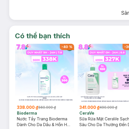
Sả
Có thể bạn thích
-
39
%
-
40
%
-
3
338.000 ₫
341.000 ₫
560.000 ₫
490.000 ₫
Bioderma
CeraVe
rma
Nước Tẩy Trang Bioderma
Sữa Rửa Mặt CeraVe Sạc
m
Dành Cho Da Dầu & Hỗn Hợp
Sâu Cho Da Thường Đến 