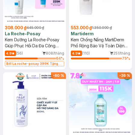
308.000 ₫
553.000 ₫
445.000 ₫
1.350.000 ₫
La Roche-Posay
Martiderm
Kem Dưỡng La Roche-Posay
Kem Chống Nắng MartiDerm
Giúp Phục Hồi Da Đa Công
Phổ Rộng Bảo Vệ Toàn Diện
Dụng 40ml
40ml
(56)
808/tháng
(110)
251/tháng
4.9
4.9
64
%
75
%
Bill La roche-posay 399K Tặng
Gel rửa mặt da dầu nhạy cảm 50ml
(SL có hạn)
-
60
%
-
36
%