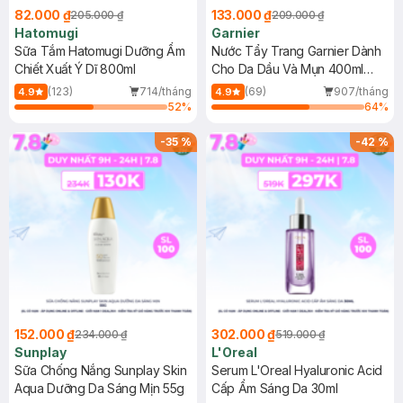
82.000 ₫
133.000 ₫
205.000 ₫
209.000 ₫
Hatomugi
Garnier
Sữa Tắm Hatomugi Dưỡng Ẩm
Nước Tẩy Trang Garnier Dành
Chiết Xuất Ý Dĩ 800ml
Cho Da Dầu Và Mụn 400ml
(Mới)
(123)
714/tháng
(69)
907/tháng
4.9
4.9
52
%
64
%
-
35
%
-
42
%
152.000 ₫
302.000 ₫
234.000 ₫
519.000 ₫
Sunplay
L'Oreal
Sữa Chống Nắng Sunplay Skin
Serum L'Oreal Hyaluronic Acid
Aqua Dưỡng Da Sáng Mịn 55g
Cấp Ẩm Sáng Da 30ml