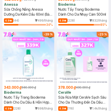
Anessa
Bioderma
Sữa Chống Nắng Anessa
Nước Tẩy Trang Bioderma
Dưỡng Da Kiềm Dầu 60ml (Bản
Dành Cho Da Nhạy Cảm 500ml
Mới)
(44)
499/tháng
(228)
832/tháng
4.9
4.9
34
%
85
%
-
39
%
-
23
%
343.000 ₫
378.000 ₫
560.000 ₫
490.000 ₫
Bioderma
CeraVe
Nước Tẩy Trang Bioderma
Sữa Rửa Mặt CeraVe Sạch Sâu
Dành Cho Da Dầu & Hỗn Hợp
Cho Da Thường Đến Da Dầu
500ml
473ml
(228)
698/tháng
(116)
1.4k/tháng
4.9
4.9