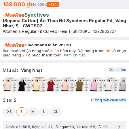
169.000 ₫
326.000 ₫
-
48
%
Synctives
[Supima Cotton] Áo Thun Nữ Synctives Regular Fit, Vàng
Nhạt, S - CWTS02
Women's Regular Fit Curved Hem T-Shirt
(SKU:
422280220
)
Giao Nhanh Miễn Phí 2H
Bạn muốn nhận hàng trước
10h
hôm nay. Đặt hàng trước
8h
và chọn
giao hàng
2H
ở bước thanh toán.
Xem chi tiết
Xem thêm
Màu sắc
:
Vàng Nhạt
Size
:
S
Hướng dẫn chọn size
XS
S
M
L
XL
Chiều dài: 58.5, Rộng vai: 37, 1/2 ngực: 50, Dài tay: 15.5, 1/2 cửa tay: 16