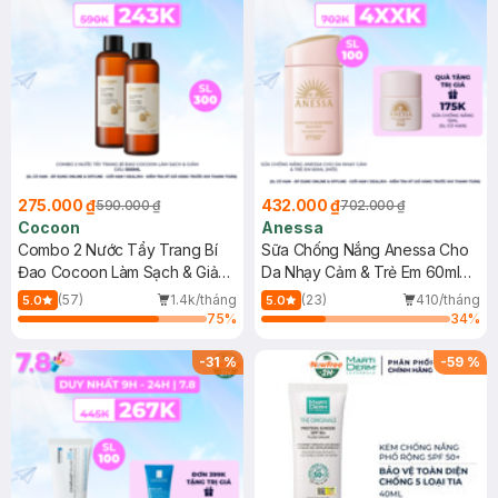
275.000 ₫
432.000 ₫
590.000 ₫
702.000 ₫
Cocoon
Anessa
Combo 2 Nước Tẩy Trang Bí
Sữa Chống Nắng Anessa Cho
Đao Cocoon Làm Sạch & Giảm
Da Nhạy Cảm & Trẻ Em 60ml
Dầu 500ml
(Mới)
(57)
1.4k/tháng
(23)
410/tháng
5.0
5.0
75
%
34
%
-
31
%
-
59
%