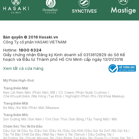
Synctives
Clinic
Dermahair
Mastige
Bản quyền © 2016 Hasaki.vn
Công Ty cổ phần HASAKI VIETNAM
Hotline:
1800 6324
Giấy chứng nhận Đăng ký Kinh doanh số 0313612829 do Sở Kế
hoạch và Đầu tư Thành phố Hồ Chí Minh cấp ngày 13/01/2016
Xem tất cả cửa hàng
Mỹ Phẩm High-End
Trang Điểm Mặt
Kem Lót
/
Kem Nền
/
Phấn Nền
/
BB / CC Cream
/
Phấn Nước Cushion
/
Che Khuyết Điểm
/
Má Hồng
/
Tạo Khối / Highlight
/
Phấn Phủ
/
Xịt Khoá Makeup
Trang Điểm Mắt
Kẻ Mày
/
Kẻ Mắt
/
Phấn Mắt
/
Mascara
Trang Điểm Môi
Son Dưỡng Môi
/
Son Kem / Tint
/
Son Thỏi
/
Son Bóng
/
Tẩy Trang Mắt / Môi
Chăm Sóc Tóc Và Da Đầu
Dầu Gội Và Dầu Xả
/
Dầu Gội
/
Dầu Xả
/
Dầu Gội Khô
/
Dầu Gội Xả 2in1
/
Bộ Gội Xả
/
Tẩy Tế Bào Chết Da Đầu
/
Mặt Nạ / Kem Ủ Tóc
/
Serum / Dầu Dưỡng Tóc
/
Xịt Dưỡng Tóc
/
Thuốc Nhuộm Tóc
/
Sản Phẩm Tạo Kiểu Tóc
/
Dụng Cụ Chăm Sóc Tóc
/