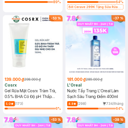
89
%
64
%
Bill Cerave 299K Tặng Sữa Rửa
Mặt Cerave 30ml (SL có hạn)
-
53
%
-
37
%
139.000 ₫
181.000 ₫
298.000 ₫
289.000 ₫
Cosrx
L'Oreal
Gel Rửa Mặt Cosrx Tràm Trà,
Nước Tẩy Trang L'Oreal Làm
0.5% BHA Có Độ pH Thấp
Sạch Sâu Trang Điểm 400ml
150ml
(173)
(298)
734/tháng
5.0
4.8
6
%
64
%
-
53
%
-
38
%