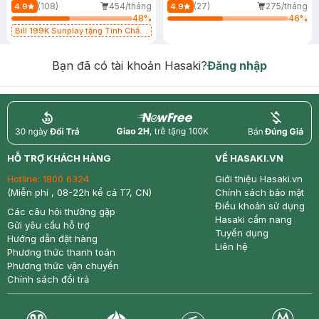
(108)
454/tháng
(27)
275/tháng
4.9
4.9
48
%
46
%
Bill 199K Sunplay tặng Tinh Chất
Chống Nắng 7g trị giá 30K (SL có
hạn)
Bạn đã có tài khoản Hasaki?
Đăng nhập
return
nowfree
price
HỖ TRỢ KHÁCH HÀNG
VỀ HASAKI.VN
Hotline:
1800 6324
Giới thiệu Hasaki.vn
(Miễn phí , 08-22h kể cả T7, CN)
Chính sách bảo mật
Điều khoản sử dụng
Các câu hỏi thường gặp
Hasaki cẩm nang
Gửi yêu cầu hỗ trợ
Tuyển dụng
Hướng dẫn đặt hàng
Liên hệ
Phương thức thanh toán
Phương thức vận chuyển
Chính sách đổi trả