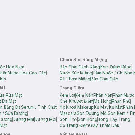
Chăm Sóc Răng Miệng
ớc Hoa Nam
Bàn Chải Đánh Răng
Kem Đánh Răng
Thân
Nước Hoa Cao Cấp
Nước Súc Miệng
Tăm Nước / Chỉ Nha 
Kín
Xịt Thơm Miệng
Bàn Chải Điện
Mặt
Trang Điểm
ữa Rửa Mặt
Kem Lót
Kem Nền
Phấn Nền
Phấn Nước
t Da Mặt
Che Khuyết Điểm
Má Hồng
Phấn Phủ
ân Bằng Da
Serum / Tinh Chất
Xịt Khoá Makeup
Kẻ Mày
Kẻ Mắt
Phấn 
n / Sữa Dưỡng
Mascara
Son Dưỡng Môi
Son Kem / Tin
 Dưỡng
Dưỡng Mắt
Dưỡng Môi
Son Thỏi
Son Bóng
Bông Tẩy Trang
Mặt
Cọ Trang Điểm
Giấy Thấm Dầu
 Khỏe
Vấn Đề Về Da