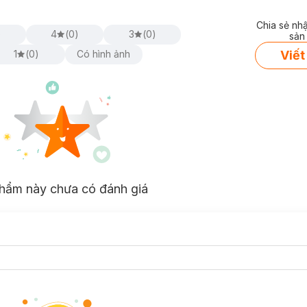
Chia sẻ nh
)
4
(
0
)
3
(
0
)
sản
Viết
1
(
0
)
Có hình ảnh
hẩm này chưa có đánh giá