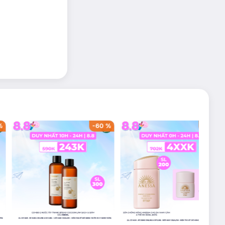
%
-
60
%
-
42
%