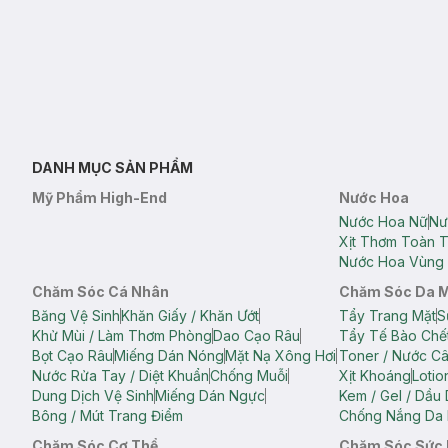
DANH MỤC SẢN PHẨM
Mỹ Phẩm High-End
Nước Hoa
Nước Hoa Nữ
Nư
Xịt Thơm Toàn 
Nước Hoa Vùng 
Chăm Sóc Cá Nhân
Chăm Sóc Da 
Băng Vệ Sinh
Khăn Giấy / Khăn Ướt
Tẩy Trang Mặt
S
Khử Mùi / Làm Thơm Phòng
Dao Cạo Râu
Tẩy Tế Bào Chế
Bọt Cạo Râu
Miếng Dán Nóng
Mặt Nạ Xông Hơi
Toner / Nước C
Nước Rửa Tay / Diệt Khuẩn
Chống Muỗi
Xịt Khoáng
Lotio
Dung Dịch Vệ Sinh
Miếng Dán Ngực
Kem / Gel / Dầu
Bông / Mút Trang Điểm
Chống Nắng Da 
Chăm Sóc Cơ Thể
Chăm Sóc Sức