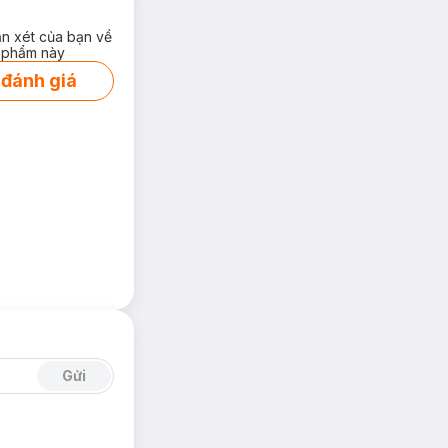
ận xét của bạn về
 phẩm này
 đánh giá
Gửi