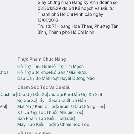
Giấy chứng nhận Đăng ký Kinh doanh số
0313612829 do Sở Kế hoạch và Đầu tư
Thành phố Hồ Chí Minh cấp ngày
13/01/2016
Trụ sở: 71 Hoàng Hoa Thám, Phường Tân
Bình, Thành phố Hồ Chí Minh
Thực Phẩm Chức Năng
Hỗ Trợ Tiêu Hoá
Hỗ Trợ Tim Mạch
Khoa
Hỗ Trợ Sức Khỏe
Bổ Gan / Giải Rượu
Dầu Cá / Bổ Mắt
Hoạt Huyết Dưỡng Não
Chăm Sóc Tóc Và Da Đầu
 Cushion
Dầu Gội
Dầu Xả
Dầu Gội Khô
Dầu Gội Xả 2in1
Bộ Gội Xả
Tẩy Tế Bào Chết Da Đầu
Mắt
Mặt Nạ / Kem Ủ Tóc
Serum / Dầu Dưỡng Tóc
t
Xịt Dưỡng Tóc
Thuốc Nhuộm Tóc
Sản Phẩm Tạo Kiểu Tóc
Lược
Máy Tạo Kiểu Tóc
Bộ Chăm Sóc Tóc
Hỗ Trợ Làm Đẹp