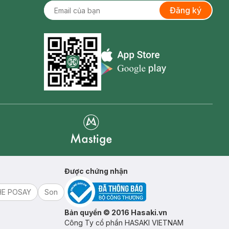
Đăng ký
Appstore icon
Goolge Play icon
Mastige
Được chứng nhận
HE POSAY
Son
Bản quyền © 2016 Hasaki.vn
Công Ty cổ phần HASAKI VIETNAM