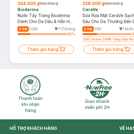
334.000 ₫
338.000 ₫
560.000 ₫
490.000 ₫
Bioderma
CeraVe
rma
Nước Tẩy Trang Bioderma
Sữa Rửa Mặt CeraVe Sạc
m
Dành Cho Da Dầu & Hỗn Hợp
Sâu Cho Da Thường Đến 
500ml
Dầu 473ml
/tháng
(228)
717/tháng
(116)
1.5k/t
4.9
4.9
51
%
26
%
Bill Cerave 299K Tặng Sữa Rử
Mặt Cerave 30ml (SL có hạn)
Thêm giỏ hàng
Thêm giỏ hàng
Thanh toán khi nhận hàng
Giao nhanh miễ
Thanh toán
Giao nhanh
khi nhận
miễn phí 2H
hàng
HỖ TRỢ KHÁCH HÀNG
VỀ HA