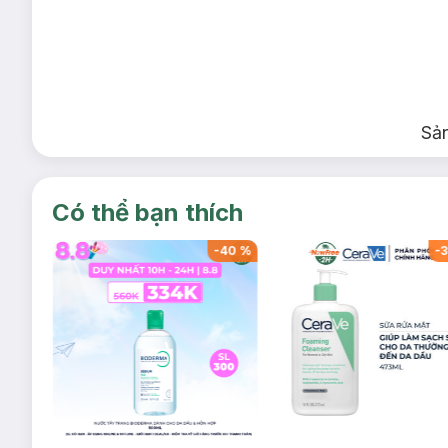
Sả
Có thể bạn thích
-
40
%
-
40
%
-
3