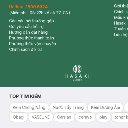
Giới th
Hotline:
1800 6324
Chính 
(Miễn phí , 08-22h kể cả T7, CN)
Điều k
Các câu hỏi thường gặp
Hasaki
Gửi yêu cầu hỗ trợ
Tuyển 
Hướng dẫn đặt hàng
Liên hệ
Phương thức thanh toán
Phương thức vận chuyển
Chính sách đổi trả
Clinic
TOP TÌM KIẾM
Kem Chống Nắng
Nước Tẩy Trang
Kem Dưỡng Ẩm
Obagi
VASELINE
Carslan
cerave
olay
toner k