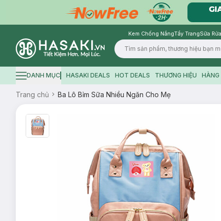
Kem Chống Nắng
Tẩy Trang
Sữa Rửa
Logo
DANH MỤC
HASAKI DEALS
HOT DEALS
THƯƠNG HIỆU
HÀNG 
Hamburger icon
Trang chủ
Ba Lô Bỉm Sữa Nhiều Ngăn Cho Mẹ