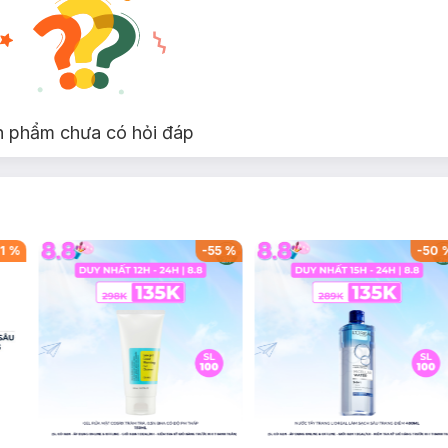
n phẩm chưa có hỏi đáp
1
%
-
55
%
-
50