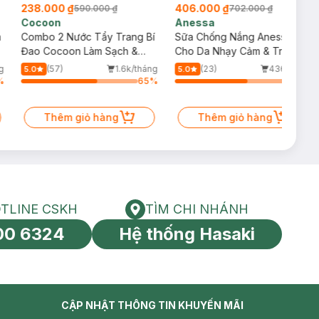
238.000 ₫
406.000 ₫
590.000 ₫
702.000 ₫
Cocoon
Anessa
m
Combo 2 Nước Tẩy Trang Bí
Sữa Chống Nắng Anessa
Đao Cocoon Làm Sạch &
Cho Da Nhạy Cảm & Trẻ Em
Giảm Dầu 500ml
60ml (Mới)
g
(57)
1.6k/tháng
(23)
436/tháng
5.0
5.0
%
65
%
62
%
Thêm giỏ hàng
Thêm giỏ hàng
TLINE CSKH
TÌM CHI NHÁNH
HOTLINE CSKH
Tìm chi nhánh
00 6324
Hệ thống Hasaki
tín toàn cầu
CẬP NHẬT THÔNG TIN KHUYẾN MÃI