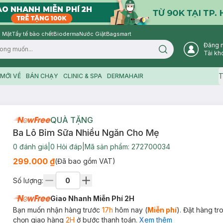
 Mặt
Tẩy tế bào chết
Bioderma
Nước Giặt
Bagsmart
Đăng 
Search icon
Tài kh
T
MỚI VỀ
BÁN CHẠY
CLINIC & SPA
DERMAHAIR
QUÀ TẶNG
Ba Lô Bỉm Sữa Nhiều Ngăn Cho Mẹ
0
đánh giá
|
0
Hỏi đáp
|
Mã sản phẩm:
272700034
299.000 ₫
(Đã bao gồm VAT)
Số lượng:
Giao Nhanh Miễn Phí 2H
Bạn muốn nhận hàng trước
17h
hôm nay (
Miễn phí
). Đặt hàng t
chọn giao hàng
2H
ở bước thanh toán.
Xem thêm