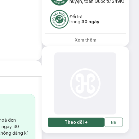
huyện, toàn Quốc từ 249K)
Đổi trả
trong
30 ngày
Xem thêm
 hoá đơn
Theo dõi
+
66
 ngày. 30
không đăng kí