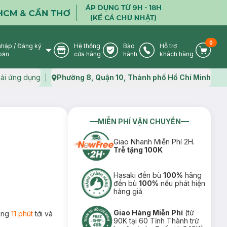
0
nhập
/
Đăng ký
Hệ thống
Bảo
Hỗ trợ
User Icon
Store Icon
Warranty Icon
Phone Icon
Cart I
oản
cửa hàng
hành
khách hàng
ải ứng dụng
Phường 8, Quận 10, Thành phố Hồ Chí Minh
Map icon
MIỄN PHÍ VẬN CHUYỂN
Giao Nhanh Miễn Phí 2H.
Trễ tặng 100K
Hasaki đền bù
100%
hãng
đền bù
100%
nếu phát hiện
hàng giả
Giao Hàng Miễn Phí
(từ
rong
11 phút
tới và
90K tại 60 Tỉnh Thành trừ