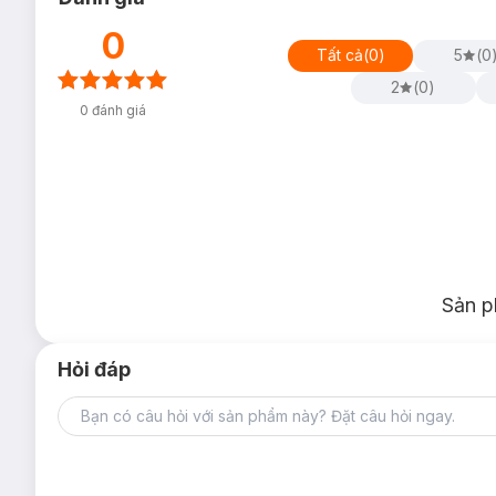
0
Tất cả
(
0
)
5
(
0
2
(
0
)
0
đánh giá
Sản p
Hỏi đáp