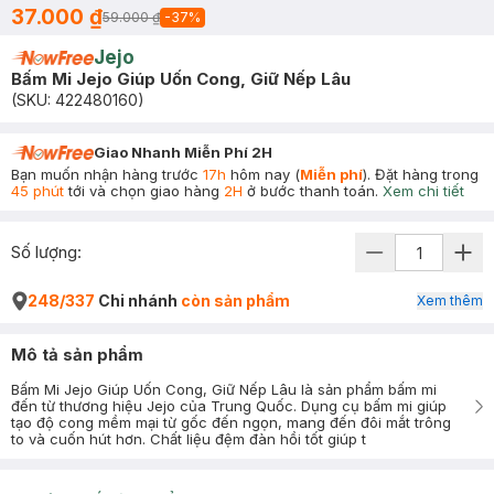
37.000 ₫
59.000 ₫
-
37
%
Jejo
Bấm Mi Jejo Giúp Uốn Cong, Giữ Nếp Lâu
(SKU:
422480160
)
Giao Nhanh Miễn Phí 2H
Bạn muốn nhận hàng trước
17h
hôm nay (
Miễn phí
). Đặt hàng trong
45 phút
tới và chọn giao hàng
2H
ở bước thanh toán.
Xem chi tiết
Số lượng:
248/337
Chi nhánh
còn sản phẩm
Xem thêm
Mô tả sản phẩm
Bấm Mi Jejo Giúp Uốn Cong, Giữ Nếp Lâu là sản phẩm bấm mi
đến từ thương hiệu Jejo của Trung Quốc. Dụng cụ bấm mi giúp
tạo độ cong mềm mại từ gốc đến ngọn, mang đến đôi mắt trông
to và cuốn hút hơn. Chất liệu đệm đàn hồi tốt giúp t