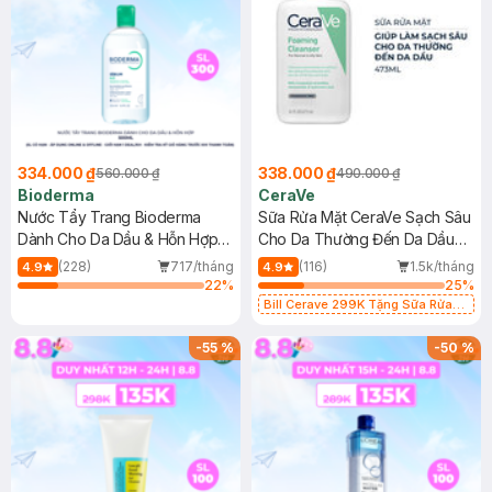
334.000 ₫
338.000 ₫
560.000 ₫
490.000 ₫
Bioderma
CeraVe
Nước Tẩy Trang Bioderma
Sữa Rửa Mặt CeraVe Sạch Sâu
Dành Cho Da Dầu & Hỗn Hợp
Cho Da Thường Đến Da Dầu
500ml
473ml
(228)
717/tháng
(116)
1.5k/tháng
4.9
4.9
22
%
25
%
Bill Cerave 299K Tặng Sữa Rửa
Mặt Cerave 30ml (SL có hạn)
-
55
%
-
50
%