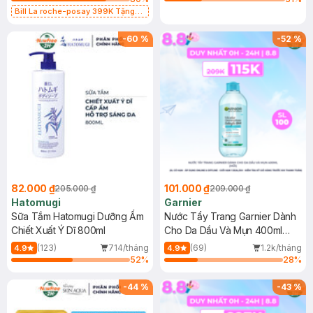
Bill La roche-posay 399K Tặng
Gel rửa mặt da dầu nhạy cảm 50ml
(SL có hạn)
-
60
%
-
52
%
82.000 ₫
101.000 ₫
205.000 ₫
209.000 ₫
Hatomugi
Garnier
Sữa Tắm Hatomugi Dưỡng Ẩm
Nước Tẩy Trang Garnier Dành
Chiết Xuất Ý Dĩ 800ml
Cho Da Dầu Và Mụn 400ml
(Mới)
(123)
714/tháng
(69)
1.2k/tháng
4.9
4.9
52
%
28
%
-
44
%
-
43
%