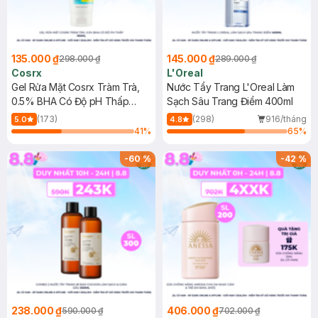
135.000 ₫
145.000 ₫
298.000 ₫
289.000 ₫
Cosrx
L'Oreal
Gel Rửa Mặt Cosrx Tràm Trà,
Nước Tẩy Trang L'Oreal Làm
0.5% BHA Có Độ pH Thấp
Sạch Sâu Trang Điểm 400ml
150ml
(173)
(298)
916/tháng
5.0
4.8
41
%
65
%
-
60
%
-
42
%
238.000 ₫
406.000 ₫
590.000 ₫
702.000 ₫