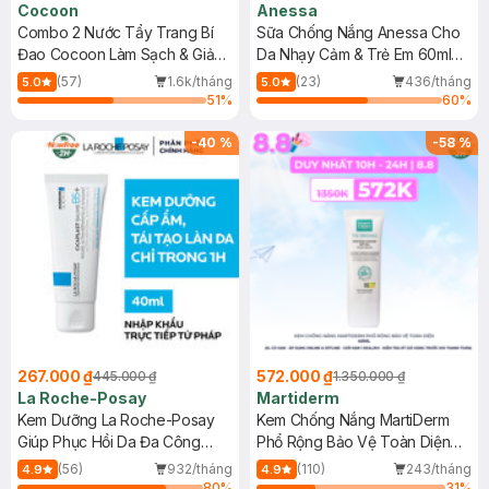
Cocoon
Anessa
Combo 2 Nước Tẩy Trang Bí
Sữa Chống Nắng Anessa Cho
Đao Cocoon Làm Sạch & Giảm
Da Nhạy Cảm & Trẻ Em 60ml
Dầu 500ml
(Mới)
(57)
1.6k/tháng
(23)
436/tháng
5.0
5.0
51
%
60
%
-
40
%
-
58
%
267.000 ₫
572.000 ₫
445.000 ₫
1.350.000 ₫
La Roche-Posay
Martiderm
Kem Dưỡng La Roche-Posay
Kem Chống Nắng MartiDerm
Giúp Phục Hồi Da Đa Công
Phổ Rộng Bảo Vệ Toàn Diện
Dụng 40ml
40ml
(56)
932/tháng
(110)
243/tháng
4.9
4.9
80
%
31
%