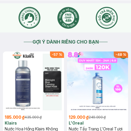
GỢI Ý DÀNH RIÊNG CHO BẠN
-
57
%
-
48
%
185.000 ₫
129.000 ₫
435.000 ₫
249.000 ₫
Klairs
L'Oreal
Nước Hoa Hồng Klairs Không
Nước Tẩy Trang L'Oreal Tươi