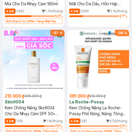
Mùi Cho Da Nhạy Cảm 180ml
Mát Cho Da Dầu, Hỗn Hợp
400ml
(148)
1.7k/tháng
(298)
2.1k/tháng
4.8
4.8
53
%
27
%
Bill Klairs từ 299k Tặng Mặt Nạ
Làm Dịu Da & Kiểm Soát Dầu Nhờn
25ml (SL Có Hạn)
-
57
%
-
38
%
213.000 ₫
381.000 ₫
495.000 ₫
610.000 ₫
Skin1004
La Roche-Posay
Kem Chống Nắng Skin1004
Kem Chống Nắng La Roche-
Cho Da Nhạy Cảm SPF 50+
Posay Phổ Rộng, Nâng Tông
50ml
Kiềm Dầu 50ml
(119)
1.1k/tháng
(28)
676/tháng
4.8
4.9
79
%
23
%
Bill Skin1004 từ 399k Tặng Kem
Bill La roche-posay 399K Tặng