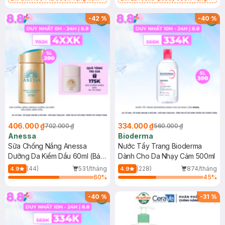
Chống Nắng Cho Da Nhạy Cảm
Gel rửa mặt da dầu nhạy cảm 50ml
SPF 50+ 20ml (SL Có Hạn)
(SL có hạn)
-
42
%
-
40
%
406.000 ₫
334.000 ₫
702.000 ₫
560.000 ₫
Anessa
Bioderma
Sữa Chống Nắng Anessa
Nước Tẩy Trang Bioderma
Dưỡng Da Kiềm Dầu 60ml (Bản
Dành Cho Da Nhạy Cảm 500ml
Mới)
(44)
531/tháng
(228)
874/tháng
4.9
4.9
60
%
45
%
-
40
%
-
31
%