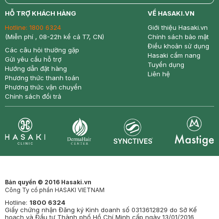
return
nowfree
price
HỖ TRỢ KHÁCH HÀNG
VỀ HASAKI.VN
Hotline:
1800 6324
Giới thiệu Hasaki.vn
(Miễn phí , 08-22h kể cả T7, CN)
Chính sách bảo mật
Điều khoản sử dụng
Các câu hỏi thường gặp
Hasaki cẩm nang
Gửi yêu cầu hỗ trợ
Tuyển dụng
Hướng dẫn đặt hàng
Liên hệ
Phương thức thanh toán
Phương thức vận chuyển
Chính sách đổi trả
Synctives
Clinic
Dermahair
Mastige
Bản quyền © 2016 Hasaki.vn
Công Ty cổ phần HASAKI VIETNAM
Hotline:
1800 6324
Giấy chứng nhận Đăng ký Kinh doanh số 0313612829 do Sở Kế
hoạch và Đầu tư Thành phố Hồ Chí Minh cấp ngày 13/01/2016