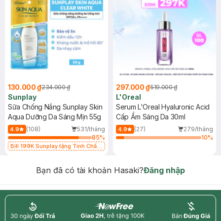
130.000 ₫
297.000 ₫
234.000 ₫
519.000 ₫
Sunplay
L'Oreal
Sữa Chống Nắng Sunplay Skin
Serum L'Oreal Hyaluronic Acid
Aqua Dưỡng Da Sáng Mịn 55g
Cấp Ẩm Sáng Da 30ml
(108)
531/tháng
(27)
279/tháng
4.9
4.9
85
%
10
%
Bill 199K Sunplay tặng Tinh Chất
Chống Nắng 7g trị giá 30K (SL có
hạn)
Bạn đã có tài khoản Hasaki?
Đăng nhập