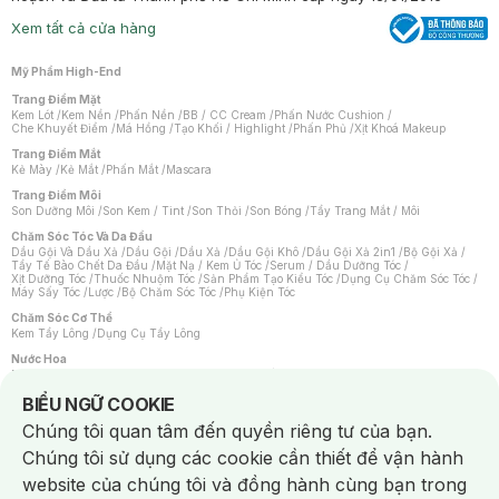
Xem tất cả cửa hàng
Mỹ Phẩm High-End
Trang Điểm Mặt
Kem Lót
/
Kem Nền
/
Phấn Nền
/
BB / CC Cream
/
Phấn Nước Cushion
/
Che Khuyết Điểm
/
Má Hồng
/
Tạo Khối / Highlight
/
Phấn Phủ
/
Xịt Khoá Makeup
Trang Điểm Mắt
Kẻ Mày
/
Kẻ Mắt
/
Phấn Mắt
/
Mascara
Trang Điểm Môi
Son Dưỡng Môi
/
Son Kem / Tint
/
Son Thỏi
/
Son Bóng
/
Tẩy Trang Mắt / Môi
Chăm Sóc Tóc Và Da Đầu
Dầu Gội Và Dầu Xả
/
Dầu Gội
/
Dầu Xả
/
Dầu Gội Khô
/
Dầu Gội Xả 2in1
/
Bộ Gội Xả
/
Tẩy Tế Bào Chết Da Đầu
/
Mặt Nạ / Kem Ủ Tóc
/
Serum / Dầu Dưỡng Tóc
/
Xịt Dưỡng Tóc
/
Thuốc Nhuộm Tóc
/
Sản Phẩm Tạo Kiểu Tóc
/
Dụng Cụ Chăm Sóc Tóc
/
Máy Sấy Tóc
/
Lược
/
Bộ Chăm Sóc Tóc
/
Phụ Kiện Tóc
Chăm Sóc Cơ Thể
Kem Tẩy Lông
/
Dụng Cụ Tẩy Lông
Nước Hoa
Nước Hoa Nữ
/
Nước Hoa Nam
/
Nước Hoa Cao Cấp
/
Xịt Thơm Toàn Thân
/
Nước Hoa Vùng Kín
Notice about cookies usage
BIỂU NGỮ COOKIE
Chăm Sóc Cá Nhân
Chúng tôi quan tâm đến quyền riêng tư của bạn.
Chống Muỗi
/
Khẩu Trang
/
Máy Massage
/
Mặt Nạ Xông Hơi
/
Nước Rửa Tay
/
Sản Phẩm Chăm Sóc Khác
/
Bàn Chải Đánh Răng
/
Bàn Chải Điện
/
Chúng tôi sử dụng các cookie cần thiết để vận hành
Hỗ Trợ Trắng Răng
/
Kem Đánh Răng
/
Máy Tăm Nước
/
Nước Súc Miệng
/
Tăm / Chỉ Nha Khoa
/
Xịt Thơm Miệng
/
Dung Dịch Vệ Sinh
/
Dưỡng Vùng Kín
/
website của chúng tôi và đồng hành cùng bạn trong
Khăn Ướt Vệ Sinh Vùng Kín
/
Băng Vệ Sinh
/
Tampon
/
Bọt Cạo Râu
/
Dao Cạo Râu
/
Máy Cạo Râu