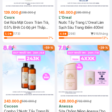
139.000 ₫
145.000 ₫
298.000 ₫
289.000 ₫
Cosrx
L'Oreal
Gel Rửa Mặt Cosrx Tràm Trà,
Nước Tẩy Trang L'Oreal Làm
0.5% BHA Có Độ pH Thấp
Sạch Sâu Trang Điểm 400ml
150ml
(173)
(298)
916/tháng
5.0
4.8
7
%
13
%
-
59
%
-
39
%
243.000 ₫
428.000 ₫
590.000 ₫
702.000 ₫
Cocoon
Anessa
Combo 2 Nước Tẩy Trang Bí
Sữa Chống Nắng Anessa Cho