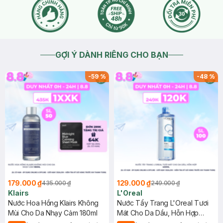
GỢI Ý DÀNH RIÊNG CHO BẠN
-
59
%
-
48
%
179.000 ₫
129.000 ₫
435.000 ₫
249.000 ₫
Klairs
L'Oreal
Nước Hoa Hồng Klairs Không
Nước Tẩy Trang L'Oreal Tươi
Mùi Cho Da Nhạy Cảm 180ml
Mát Cho Da Dầu, Hỗn Hợp
400ml