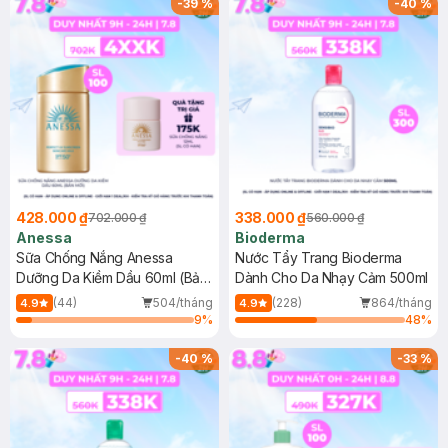
-
39
%
-
40
%
428.000 ₫
338.000 ₫
702.000 ₫
560.000 ₫
Anessa
Bioderma
Sữa Chống Nắng Anessa
Nước Tẩy Trang Bioderma
Dưỡng Da Kiềm Dầu 60ml (Bản
Dành Cho Da Nhạy Cảm 500ml
Mới)
(44)
504/tháng
(228)
864/tháng
4.9
4.9
9
%
48
%
-
40
%
-
33
%