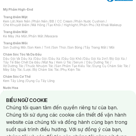
Mỹ Phẩm High-End
Trang Điểm Mặt
Kem Lót
/
Kem Nền
/
Phấn Nền
/
BB / CC Cream
/
Phấn Nước Cushion
/
Che Khuyết Điểm
/
Má Hồng
/
Tạo Khối / Highlight
/
Phấn Phủ
/
Xịt Khoá Makeup
Trang Điểm Mắt
Kẻ Mày
/
Kẻ Mắt
/
Phấn Mắt
/
Mascara
Trang Điểm Môi
Son Dưỡng Môi
/
Son Kem / Tint
/
Son Thỏi
/
Son Bóng
/
Tẩy Trang Mắt / Môi
Chăm Sóc Tóc Và Da Đầu
Dầu Gội Và Dầu Xả
/
Dầu Gội
/
Dầu Xả
/
Dầu Gội Khô
/
Dầu Gội Xả 2in1
/
Bộ Gội Xả
/
Tẩy Tế Bào Chết Da Đầu
/
Mặt Nạ / Kem Ủ Tóc
/
Serum / Dầu Dưỡng Tóc
/
Xịt Dưỡng Tóc
/
Thuốc Nhuộm Tóc
/
Sản Phẩm Tạo Kiểu Tóc
/
Dụng Cụ Chăm Sóc Tóc
/
Máy Sấy Tóc
/
Lược
/
Bộ Chăm Sóc Tóc
/
Phụ Kiện Tóc
Chăm Sóc Cơ Thể
Kem Tẩy Lông
/
Dụng Cụ Tẩy Lông
Nước Hoa
Nước Hoa Nữ
/
Nước Hoa Nam
/
Nước Hoa Cao Cấp
/
Xịt Thơm Toàn Thân
/
Nước Hoa Vùng Kín
Notice about cookies usage
BIỂU NGỮ COOKIE
Chăm Sóc Cá Nhân
Chúng tôi quan tâm đến quyền riêng tư của bạn.
Chống Muỗi
/
Khẩu Trang
/
Máy Massage
/
Mặt Nạ Xông Hơi
/
Nước Rửa Tay
/
Sản Phẩm Chăm Sóc Khác
/
Bàn Chải Đánh Răng
/
Bàn Chải Điện
/
Chúng tôi sử dụng các cookie cần thiết để vận hành
Hỗ Trợ Trắng Răng
/
Kem Đánh Răng
/
Máy Tăm Nước
/
Nước Súc Miệng
/
Tăm / Chỉ Nha Khoa
/
Xịt Thơm Miệng
/
Dung Dịch Vệ Sinh
/
Dưỡng Vùng Kín
/
website của chúng tôi và đồng hành cùng bạn trong
Khăn Ướt Vệ Sinh Vùng Kín
/
Băng Vệ Sinh
/
Tampon
/
Bọt Cạo Râu
/
Dao Cạo Râu
/
Máy Cạo Râu
suốt quá trình điều hướng. Với sự đồng ý của bạn,
Vấn Đề Về Da