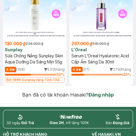
130.000 ₫
297.000 ₫
234.000 ₫
519.000 ₫
Sunplay
L'Oreal
Sữa Chống Nắng Sunplay Skin
Serum L'Oreal Hyaluronic Acid
Aqua Dưỡng Da Sáng Mịn 55g
Cấp Ẩm Sáng Da 30ml
(108)
531/tháng
(27)
279/tháng
4.9
4.9
50
%
25
%
Bill 199K Sunplay tặng Tinh Chất
Chống Nắng 7g trị giá 30K (SL có
hạn)
Bạn đã có tài khoản Hasaki?
Đăng nhập
return
nowfree
price
HỖ TRỢ KHÁCH HÀNG
VỀ HASAKI.VN