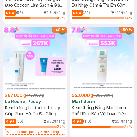
Đao Cocoon Làm Sạch & Giảm
Da Nhạy Cảm & Trẻ Em 60ml
Dầu 500ml
(Mới)
(57)
1.6k/tháng
(23)
413/tháng
5.0
5.0
49
%
34
%
-
40
%
-
59
%
267.000 ₫
553.000 ₫
445.000 ₫
1.350.000 ₫
La Roche-Posay
Martiderm
Kem Dưỡng La Roche-Posay
Kem Chống Nắng MartiDerm
Giúp Phục Hồi Da Đa Công
Phổ Rộng Bảo Vệ Toàn Diện
Dụng 40ml
40ml
(56)
932/tháng
(110)
251/tháng
4.9
4.9
27
%
75
%
Bill La roche-posay 399K Tặng
Gel rửa mặt da dầu nhạy cảm 50ml