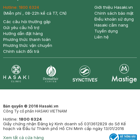
Hotline:
1800 6324
Giới thiệu Hasaki.vn
(Miễn phí , 08-22h kể cả T7, CN)
Chính sách bảo mật
Điều khoản sử dụng
Các câu hỏi thường gặp
Hasaki cẩm nang
Gửi yêu cầu hỗ trợ
Tuyển dụng
Hướng dẫn đặt hàng
Liên hệ
Phương thức thanh toán
Phương thức vận chuyển
Chính sách đổi trả
Synctives
Clinic
Dermahair
Mastige
Bản quyền © 2016 Hasaki.vn
Công Ty cổ phần HASAKI VIETNAM
Hotline:
1800 6324
Giấy chứng nhận Đăng ký Kinh doanh số 0313612829 do Sở Kế
hoạch và Đầu tư Thành phố Hồ Chí Minh cấp ngày 13/01/2016
Xem tất cả cửa hàng