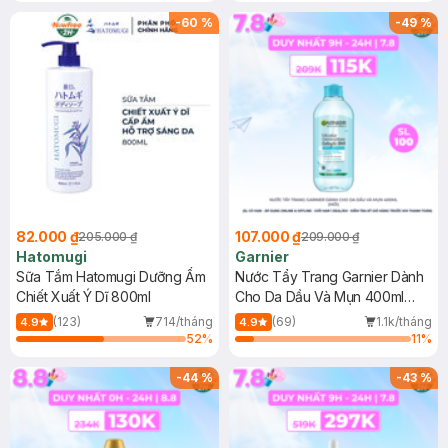
(SL có hạn)
-
60
%
-
49
%
82.000 ₫
107.000 ₫
205.000 ₫
209.000 ₫
Hatomugi
Garnier
Sữa Tắm Hatomugi Dưỡng Ẩm
Nước Tẩy Trang Garnier Dành
Chiết Xuất Ý Dĩ 800ml
Cho Da Dầu Và Mụn 400ml
(Mới)
(123)
714/tháng
(69)
1.1k/tháng
4.9
4.9
52
%
11
%
-
44
%
-
43
%