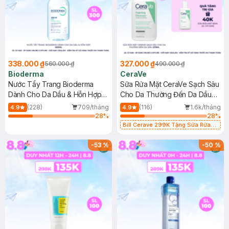
338.000 ₫
327.000 ₫
560.000 ₫
490.000 ₫
Bioderma
CeraVe
Nước Tẩy Trang Bioderma
Sữa Rửa Mặt CeraVe Sạch Sâu
Dành Cho Da Dầu & Hỗn Hợp
Cho Da Thường Đến Da Dầu
500ml
473ml
(228)
709/tháng
(116)
1.6k/tháng
4.9
4.9
28
%
28
%
Bill Cerave 299K Tặng Sữa Rửa
Mặt Cerave 30ml (SL có hạn)
-
53
%
-
50
%