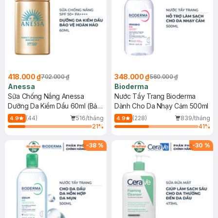
418.000 ₫
348.000 ₫
702.000 ₫
560.000 ₫
Anessa
Bioderma
Sữa Chống Nắng Anessa
Nước Tẩy Trang Bioderma
Dưỡng Da Kiềm Dầu 60ml (Bản
Dành Cho Da Nhạy Cảm 500ml
Mới)
(44)
516/tháng
(228)
839/tháng
4.9
4.9
21
%
41
%
-
38
%
-
30
%