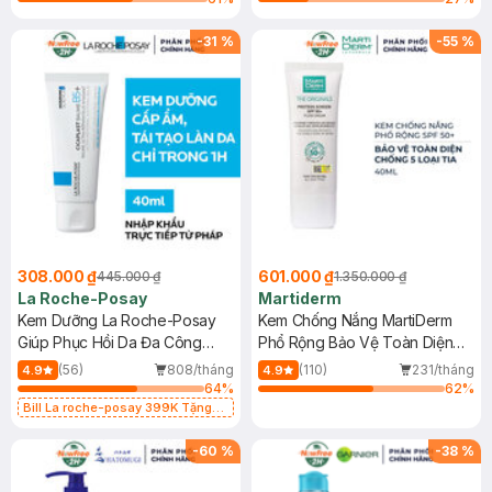
-
31
%
-
55
%
308.000 ₫
601.000 ₫
445.000 ₫
1.350.000 ₫
La Roche-Posay
Martiderm
Kem Dưỡng La Roche-Posay
Kem Chống Nắng MartiDerm
Giúp Phục Hồi Da Đa Công
Phổ Rộng Bảo Vệ Toàn Diện
Dụng 40ml
40ml
(56)
808/tháng
(110)
231/tháng
4.9
4.9
64
%
62
%
Bill La roche-posay 399K Tặng
Gel rửa mặt da dầu nhạy cảm 50ml
(SL có hạn)
-
60
%
-
38
%