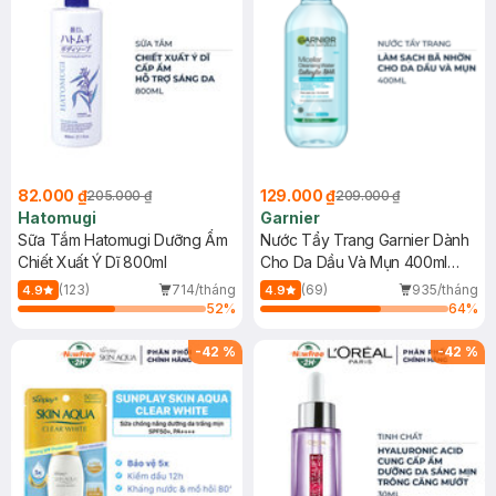
82.000 ₫
129.000 ₫
205.000 ₫
209.000 ₫
Hatomugi
Garnier
Sữa Tắm Hatomugi Dưỡng Ẩm
Nước Tẩy Trang Garnier Dành
Chiết Xuất Ý Dĩ 800ml
Cho Da Dầu Và Mụn 400ml
(Mới)
(123)
714/tháng
(69)
935/tháng
4.9
4.9
52
%
64
%
-
42
%
-
42
%