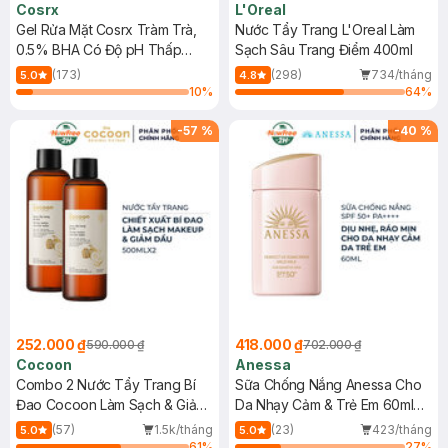
Cosrx
L'Oreal
Gel Rửa Mặt Cosrx Tràm Trà,
Nước Tẩy Trang L'Oreal Làm
0.5% BHA Có Độ pH Thấp
Sạch Sâu Trang Điểm 400ml
150ml
(173)
(298)
734/tháng
5.0
4.8
10
%
64
%
-
57
%
-
40
%
252.000 ₫
418.000 ₫
590.000 ₫
702.000 ₫
Cocoon
Anessa
Combo 2 Nước Tẩy Trang Bí
Sữa Chống Nắng Anessa Cho
Đao Cocoon Làm Sạch & Giảm
Da Nhạy Cảm & Trẻ Em 60ml
Dầu 500ml
(Mới)
(57)
1.5k/tháng
(23)
423/tháng
5.0
5.0
61
%
27
%