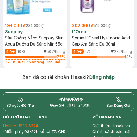
136.000 ₫
302.000 ₫
234.000 ₫
519.000 ₫
Sunplay
L'Oreal
Sữa Chống Nắng Sunplay Skin
Serum L'Oreal Hyaluronic Acid
Aqua Dưỡng Da Sáng Mịn 55g
Cấp Ẩm Sáng Da 30ml
(108)
507/tháng
(27)
275/tháng
4.9
4.9
76
%
48
%
Bill 199K Sunplay tặng Tinh Chất
Chống Nắng 7g trị giá 30K (SL có
hạn)
Bạn đã có tài khoản Hasaki?
Đăng nhập
return
nowfree
price
HỖ TRỢ KHÁCH HÀNG
VỀ HASAKI.VN
Hotline:
1800 6324
Giới thiệu Hasaki.vn
(Miễn phí , 08-22h kể cả T7, CN)
Chính sách bảo mật