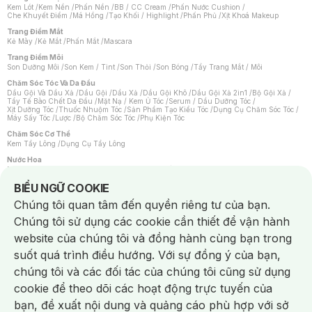
Kem Lót
/
Kem Nền
/
Phấn Nền
/
BB / CC Cream
/
Phấn Nước Cushion
/
Che Khuyết Điểm
/
Má Hồng
/
Tạo Khối / Highlight
/
Phấn Phủ
/
Xịt Khoá Makeup
Trang Điểm Mắt
Kẻ Mày
/
Kẻ Mắt
/
Phấn Mắt
/
Mascara
Trang Điểm Môi
Son Dưỡng Môi
/
Son Kem / Tint
/
Son Thỏi
/
Son Bóng
/
Tẩy Trang Mắt / Môi
Chăm Sóc Tóc Và Da Đầu
Dầu Gội Và Dầu Xả
/
Dầu Gội
/
Dầu Xả
/
Dầu Gội Khô
/
Dầu Gội Xả 2in1
/
Bộ Gội Xả
/
Tẩy Tế Bào Chết Da Đầu
/
Mặt Nạ / Kem Ủ Tóc
/
Serum / Dầu Dưỡng Tóc
/
Xịt Dưỡng Tóc
/
Thuốc Nhuộm Tóc
/
Sản Phẩm Tạo Kiểu Tóc
/
Dụng Cụ Chăm Sóc Tóc
/
Máy Sấy Tóc
/
Lược
/
Bộ Chăm Sóc Tóc
/
Phụ Kiện Tóc
Chăm Sóc Cơ Thể
Kem Tẩy Lông
/
Dụng Cụ Tẩy Lông
Nước Hoa
Nước Hoa Nữ
/
Nước Hoa Nam
/
Nước Hoa Cao Cấp
/
Xịt Thơm Toàn Thân
/
Nước Hoa Vùng Kín
Notice about cookies usage
BIỂU NGỮ COOKIE
Chăm Sóc Cá Nhân
Chúng tôi quan tâm đến quyền riêng tư của bạn.
Chống Muỗi
/
Khẩu Trang
/
Máy Massage
/
Mặt Nạ Xông Hơi
/
Nước Rửa Tay
/
Sản Phẩm Chăm Sóc Khác
/
Bàn Chải Đánh Răng
/
Bàn Chải Điện
/
Chúng tôi sử dụng các cookie cần thiết để vận hành
Hỗ Trợ Trắng Răng
/
Kem Đánh Răng
/
Máy Tăm Nước
/
Nước Súc Miệng
/
Tăm / Chỉ Nha Khoa
/
Xịt Thơm Miệng
/
Dung Dịch Vệ Sinh
/
Dưỡng Vùng Kín
/
website của chúng tôi và đồng hành cùng bạn trong
Khăn Ướt Vệ Sinh Vùng Kín
/
Băng Vệ Sinh
/
Tampon
/
Bọt Cạo Râu
/
Dao Cạo Râu
/
Máy Cạo Râu
suốt quá trình điều hướng. Với sự đồng ý của bạn,
Vấn Đề Về Da
chúng tôi và các đối tác của chúng tôi cũng sử dụng
Da Dầu / Lỗ Chân Lông To
/
Da Khô / Mất Nước
/
Da Lão Hóa
/
Da Mụn
/
Da Nhạy Cảm / Kích Ứng
/
Da Xỉn Màu
/
Thâm / Nám / Tàn Nhang
/
cookie để theo dõi các hoạt động trực tuyến của
Quầng Thâm & Bọng Mắt
/
Sẹo
/
Viêm Da Cơ Địa
bạn, đề xuất nội dung và quảng cáo phù hợp với sở
Dụng Cụ / Phụ Kiện Chăm Sóc Da