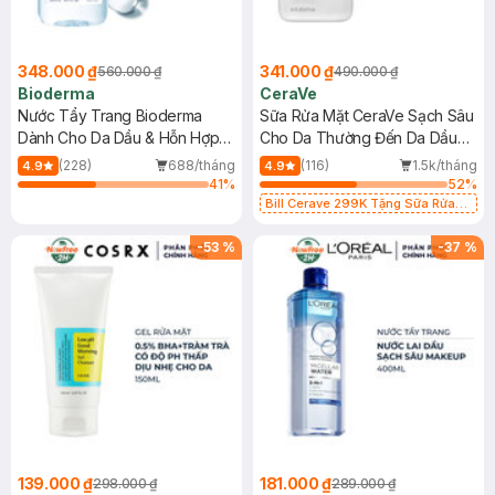
348.000 ₫
341.000 ₫
560.000 ₫
490.000 ₫
Bioderma
CeraVe
Nước Tẩy Trang Bioderma
Sữa Rửa Mặt CeraVe Sạch Sâu
Dành Cho Da Dầu & Hỗn Hợp
Cho Da Thường Đến Da Dầu
500ml
473ml
(228)
688/tháng
(116)
1.5k/tháng
4.9
4.9
41
%
52
%
Bill Cerave 299K Tặng Sữa Rửa
Mặt Cerave 30ml (SL có hạn)
-
53
%
-
37
%
139.000 ₫
181.000 ₫
298.000 ₫
289.000 ₫