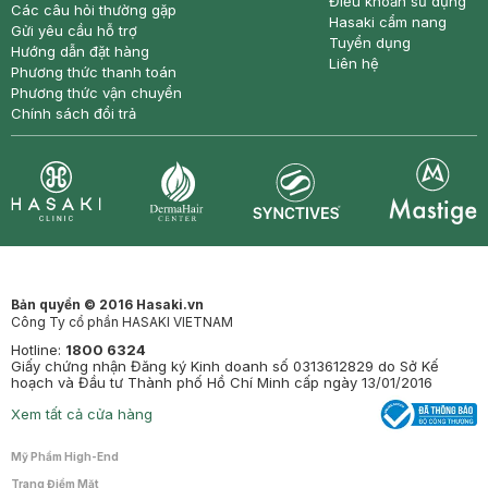
Điều khoản sử dụng
Các câu hỏi thường gặp
Hasaki cẩm nang
Gửi yêu cầu hỗ trợ
Tuyển dụng
Hướng dẫn đặt hàng
Liên hệ
Phương thức thanh toán
Phương thức vận chuyển
Chính sách đổi trả
Synctives
Clinic
Dermahair
Mastige
Bản quyền © 2016 Hasaki.vn
Công Ty cổ phần HASAKI VIETNAM
Hotline:
1800 6324
Giấy chứng nhận Đăng ký Kinh doanh số 0313612829 do Sở Kế
hoạch và Đầu tư Thành phố Hồ Chí Minh cấp ngày 13/01/2016
Xem tất cả cửa hàng
Mỹ Phẩm High-End
Trang Điểm Mặt