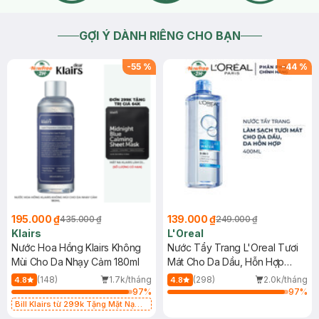
GỢI Ý DÀNH RIÊNG CHO BẠN
-
55
%
-
44
%
195.000 ₫
139.000 ₫
435.000 ₫
249.000 ₫
Klairs
L'Oreal
Nước Hoa Hồng Klairs Không
Nước Tẩy Trang L'Oreal Tươi
Mùi Cho Da Nhạy Cảm 180ml
Mát Cho Da Dầu, Hỗn Hợp
400ml
(148)
1.7k/tháng
(298)
2.0k/tháng
4.8
4.8
97
%
97
%
Bill Klairs từ 299k Tặng Mặt Nạ
Làm Dịu Da & Kiểm Soát Dầu Nhờn