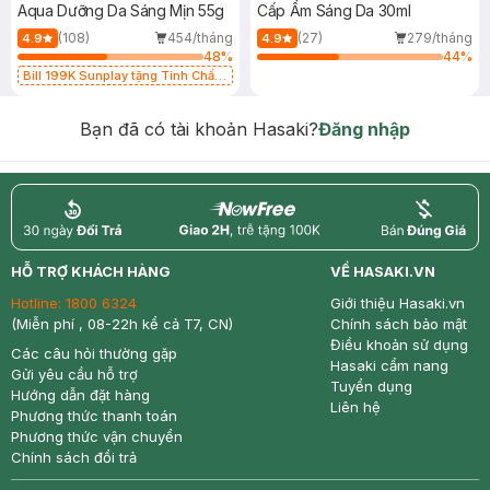
Aqua Dưỡng Da Sáng Mịn 55g
Cấp Ẩm Sáng Da 30ml
(108)
454/tháng
(27)
279/tháng
4.9
4.9
48
%
44
%
Bill 199K Sunplay tặng Tinh Chất
Chống Nắng 7g trị giá 30K (SL có
hạn)
Bạn đã có tài khoản Hasaki?
Đăng nhập
return
nowfree
price
HỖ TRỢ KHÁCH HÀNG
VỀ HASAKI.VN
Hotline:
1800 6324
Giới thiệu Hasaki.vn
(Miễn phí , 08-22h kể cả T7, CN)
Chính sách bảo mật
Điều khoản sử dụng
Các câu hỏi thường gặp
Hasaki cẩm nang
Gửi yêu cầu hỗ trợ
Tuyển dụng
Hướng dẫn đặt hàng
Liên hệ
Phương thức thanh toán
Phương thức vận chuyển
Chính sách đổi trả