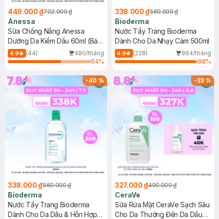
449.000 ₫
338.000 ₫
702.000 ₫
560.000 ₫
Anessa
Bioderma
Sữa Chống Nắng Anessa
Nước Tẩy Trang Bioderma
Dưỡng Da Kiềm Dầu 60ml (Bản
Dành Cho Da Nhạy Cảm 500ml
Mới)
(44)
480/tháng
(228)
864/tháng
4.9
4.9
64
%
98
%
-
40
%
-
33
%
338.000 ₫
327.000 ₫
560.000 ₫
490.000 ₫
Bioderma
CeraVe
Nước Tẩy Trang Bioderma
Sữa Rửa Mặt CeraVe Sạch Sâu
Dành Cho Da Dầu & Hỗn Hợp
Cho Da Thường Đến Da Dầu