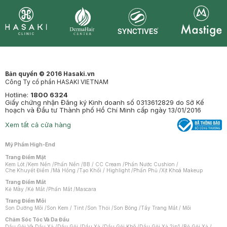
Synctives
Clinic
Dermahair
Mastige
Bản quyền © 2016 Hasaki.vn
Công Ty cổ phần HASAKI VIETNAM
Hotline:
1800 6324
Giấy chứng nhận Đăng ký Kinh doanh số 0313612829 do Sở Kế
hoạch và Đầu tư Thành phố Hồ Chí Minh cấp ngày 13/01/2016
Xem tất cả cửa hàng
Mỹ Phẩm High-End
Trang Điểm Mặt
Kem Lót
/
Kem Nền
/
Phấn Nền
/
BB / CC Cream
/
Phấn Nước Cushion
/
Che Khuyết Điểm
/
Má Hồng
/
Tạo Khối / Highlight
/
Phấn Phủ
/
Xịt Khoá Makeup
Trang Điểm Mắt
Kẻ Mày
/
Kẻ Mắt
/
Phấn Mắt
/
Mascara
Trang Điểm Môi
Son Dưỡng Môi
/
Son Kem / Tint
/
Son Thỏi
/
Son Bóng
/
Tẩy Trang Mắt / Môi
Chăm Sóc Tóc Và Da Đầu
Dầu Gội Và Dầu Xả
/
Dầu Gội
/
Dầu Xả
/
Dầu Gội Khô
/
Dầu Gội Xả 2in1
/
Bộ Gội Xả
/