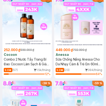
252.000 ₫
449.000 ₫
590.000 ₫
702.000 ₫
Cocoon
Anessa
Combo 2 Nước Tẩy Trang Bí
Sữa Chống Nắng Anessa Cho
Đao Cocoon Làm Sạch & Giảm
Da Nhạy Cảm & Trẻ Em 60ml
Dầu 500ml
(Mới)
(57)
1.5k/tháng
(23)
394/tháng
5.0
5.0
12
%
64
%
-
38
%
-
59
%