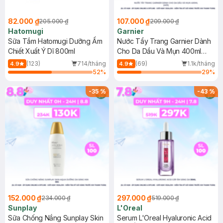
82.000 ₫
107.000 ₫
205.000 ₫
209.000 ₫
Hatomugi
Garnier
Sữa Tắm Hatomugi Dưỡng Ẩm
Nước Tẩy Trang Garnier Dành
Chiết Xuất Ý Dĩ 800ml
Cho Da Dầu Và Mụn 400ml
(Mới)
(123)
714/tháng
(69)
1.1k/tháng
4.9
4.9
52
%
29
%
-
35
%
-
43
%
152.000 ₫
297.000 ₫
234.000 ₫
519.000 ₫
Sunplay
L'Oreal
Sữa Chống Nắng Sunplay Skin
Serum L'Oreal Hyaluronic Acid