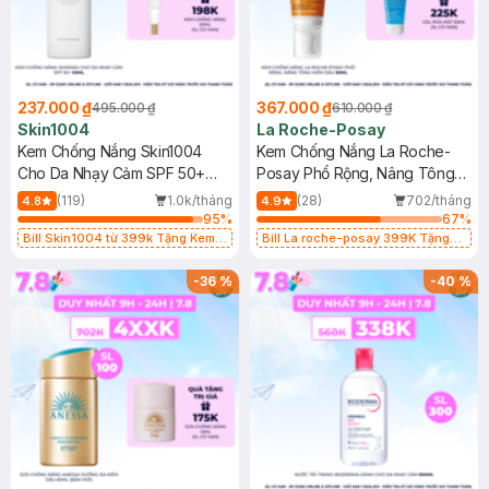
237.000 ₫
367.000 ₫
495.000 ₫
610.000 ₫
Skin1004
La Roche-Posay
Kem Chống Nắng Skin1004
Kem Chống Nắng La Roche-
Cho Da Nhạy Cảm SPF 50+
Posay Phổ Rộng, Nâng Tông
50ml
Kiềm Dầu 50ml
(119)
1.0k/tháng
(28)
702/tháng
4.8
4.9
95
%
67
%
Bill Skin1004 từ 399k Tặng Kem
Bill La roche-posay 399K Tặng
Chống Nắng Cho Da Nhạy Cảm
Gel rửa mặt da dầu nhạy cảm 50ml
SPF 50+ 20ml (SL Có Hạn)
(SL có hạn)
-
36
%
-
40
%