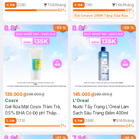
500ml
473ml
(228)
709/tháng
(116)
1.6k/tháng
4.9
4.9
60
%
99
%
Bill Cerave 299K Tặng Sữa Rửa
Mặt Cerave 30ml (SL có hạn)
-
53
%
-
50
%
139.000 ₫
145.000 ₫
298.000 ₫
289.000 ₫
Cosrx
L'Oreal
Gel Rửa Mặt Cosrx Tràm Trà,
Nước Tẩy Trang L'Oreal Làm
0.5% BHA Có Độ pH Thấp
Sạch Sâu Trang Điểm 400ml
150ml
(173)
(298)
916/tháng
5.0
4.8
7
%
24
%
-
57
%
-
36
%