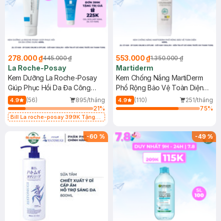
278.000 ₫
553.000 ₫
445.000 ₫
1.350.000 ₫
La Roche-Posay
Martiderm
Kem Dưỡng La Roche-Posay
Kem Chống Nắng MartiDerm
Giúp Phục Hồi Da Đa Công
Phổ Rộng Bảo Vệ Toàn Diện
Dụng 40ml
40ml
(56)
895/tháng
(110)
251/tháng
4.9
4.9
21
%
75
%
Bill La roche-posay 399K Tặng
Gel rửa mặt da dầu nhạy cảm 50ml
(SL có hạn)
-
60
%
-
49
%