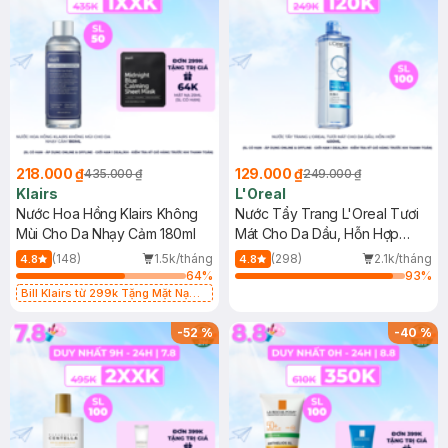
218.000 ₫
129.000 ₫
435.000 ₫
249.000 ₫
Klairs
L'Oreal
Nước Hoa Hồng Klairs Không
Nước Tẩy Trang L'Oreal Tươi
Mùi Cho Da Nhạy Cảm 180ml
Mát Cho Da Dầu, Hỗn Hợp
400ml
(148)
1.5k/tháng
(298)
2.1k/tháng
4.8
4.8
64
%
93
%
Bill Klairs từ 299k Tặng Mặt Nạ
Làm Dịu Da & Kiểm Soát Dầu Nhờn
25ml (SL Có Hạn)
-
52
%
-
40
%