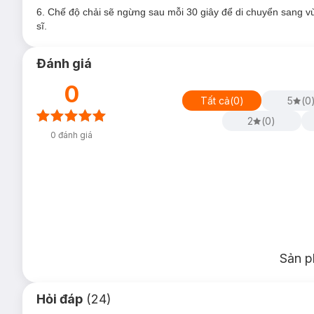
6. Chế độ chải sẽ ngừng sau mỗi 30 giây để di chuyển sang v
sĩ.
Đánh giá
0
Tất cả
(
0
)
5
(
0
2
(
0
)
0
đánh giá
Sản p
Hỏi đáp
(24)
Ưu thế nổi bật: