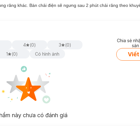
ùng răng khác. Bàn chải điện sẽ ngưng sau 2 phút chải răng theo khuy
Chia sẻ nh
)
4
(
0
)
3
(
0
)
sản
Viết
1
(
0
)
Có hình ảnh
hẩm này chưa có đánh giá