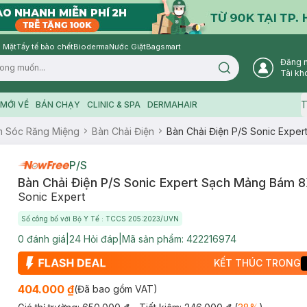
 Mặt
Tẩy tế bào chết
Bioderma
Nước Giặt
Bagsmart
Đăng 
Search icon
Tài kh
T
MỚI VỀ
BÁN CHẠY
CLINIC & SPA
DERMAHAIR
 Sóc Răng Miệng
Bàn Chải Điện
Bàn Chải Điện P/S Sonic Expe
P/S
Bàn Chải Điện P/S Sonic Expert Sạch Mảng Bám 
Sonic Expert
Số công bố với Bộ Y Tế : TCCS 205:2023/UVN
0
đánh giá
|
24
Hỏi đáp
|
Mã sản phẩm:
422216974
KẾT THÚC TRONG
404.000 ₫
(Đã bao gồm VAT)