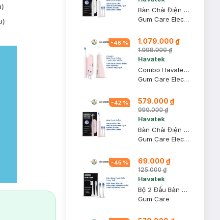
u)
Bàn Chải Điện Havatek Giảm Chấn Nướu Màu Trắng
Gum Care Electric Toothbrush
u)
1.079.000 ₫
-
46
%
1.998.000 ₫
Havatek
Combo Havatek Bàn Chải Điện Giảm Chấn Nướu Màu Hồng + Máy Tăm Nước Cao Cấp Màu Hồng Rose
Gum Care Electric Toothbrush + Advanced Oral Irrigator
579.000 ₫
-
42
%
999.000 ₫
Havatek
Bàn Chải Điện Havatek Giảm Chấn Nướu Màu Hồng
Gum Care Electric Toothbrush
69.000 ₫
-
45
%
125.000 ₫
Havatek
Bộ 2 Đầu Bàn Chải Điện Havatek Sạch Sâu Kháng Khuẩn Màu Trắng
Gum Care