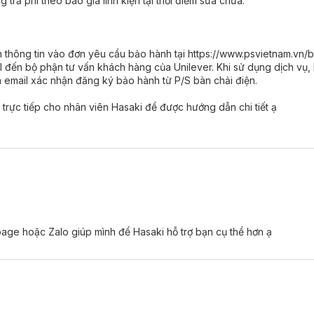
 trả phí theo báo giá linh kiện tại thời điểm sửa chữa.
 thông tin vào đơn yêu cầu bảo hành tại https://www.psvietnam.vn/
l đến bộ phận tư vấn khách hàng của Unilever. Khi sử dụng dịch vụ
 email xác nhận đăng ký bảo hành từ P/S bàn chải điện.
 trực tiếp cho nhân viên Hasaki để được hướng dẫn chi tiết ạ
ge hoặc Zalo giúp mình để Hasaki hỗ trợ bạn cụ thể hơn ạ