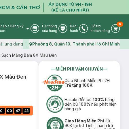
0
nhập
/
Đăng ký
Hệ thống
Bảo
Hỗ trợ
User Icon
Store Icon
Warranty Icon
Phone Icon
Cart I
oản
cửa hàng
hành
khách hàng
ải ứng dụng
Phường 8, Quận 10, Thành phố Hồ Chí Minh
Map icon
rt Sạch Mảng Bám 8X Màu Đen
MIỄN PHÍ VẬN CHUYỂN
8X Màu Đen
Giao Nhanh Miễn Phí 2H.
Trễ tặng 100K
Hasaki đền bù
100%
hãng
đền bù
100%
nếu phát hiện
hàng giả
:
:
:
0
00
47
42
Giao Hàng Miễn Phí
(từ
90K tại 60 Tỉnh Thành trừ