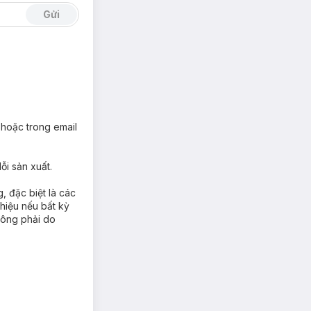
Gửi
m tới 8 lần so
 hoặc trong email
ỗi sản xuất.
 đặc biệt là các
hiệu nếu bất kỳ
hông phải do