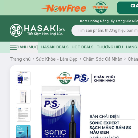
Kem Chống Nắng
Tẩy Trang
Sữa Rửa
Logo
DANH MỤC
HASAKI DEALS
HOT DEALS
THƯƠNG HIỆU
HÀNG 
Hamburger icon
Trang chủ
Sức Khỏe - Làm Đẹp
Chăm Sóc Cá Nhân
Chăm