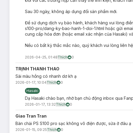
Đối với các trường hợp cần thay thế linh kiện, khách hàng
Sau 30 ngày, không áp dụng đổi sản phẩm mới.
Để sử dụng dịch vụ bảo hành, khách hàng vui lòng điền
s100-pro/dang-ky-bao-hanh-1-doi-1.html hoặc gửi emai
cung cấp hóa đơn (hoặc email xác nhận của Hasaki) và
Nếu có bất kỳ thắc mắc nào, quý khách vui lòng liên hệ
2026-04-25, 01:48
Thích
0
TRỊNH THANH THAO
Sài màu hồng có nhanh dơ kh ạ
2026-01-17, 10:04
Thích
0
Hasaki
Dạ Hasaki chào bạn, nhờ bạn chủ động inbox qua Fanpa
2026-01-17, 13:32
Thích
0
Giao Tran Tran
Bàn chải PS S100 pro sạc không vô điện được, sửa ở đâu ạ
2026-01-15, 09:25
Thích
0