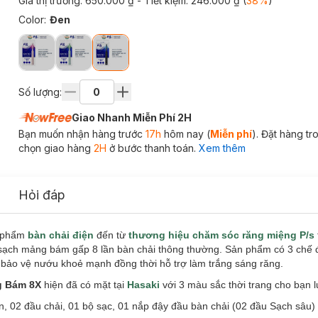
Giá thị trường:
650.000 ₫
- Tiết kiệm:
246.000 ₫
(
38
%
)
Color
:
Đen
Số lượng:
Giao Nhanh Miễn Phí 2H
Bạn muốn nhận hàng trước
17h
hôm nay (
Miễn phí
). Đặt hàng t
chọn giao hàng
2H
ở bước thanh toán.
Xem thêm
Hỏi đáp
 phẩm
bàn chải điện
đến từ
thương hiệu chăm sóc răng miệng P/s
sạch mảng bám gấp 8 lần bàn chải thông thường. Sản phẩm có 3 chế độ
bảo vệ nướu khoẻ mạnh đồng thời hỗ trợ làm trắng sáng răng.
ng Bám 8X
hiện đã có mặt tại
Hasaki
với 3 màu sắc thời trang cho bạn 
ện,
02 đầu chải, 01 bộ sạc, 01 nắp đậy đầu bàn chải (02 đầu Sạch sâu)