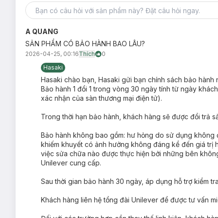
Công nghệ sóng âm tiên tiến tạo nên các hạt siêu bọt M
với bàn chải thông thường.
A QUANG
Gấp 100 lần nhịp chải so với việc chải răng thông thườn
SẢN PHẨM CÓ BẢO HÀNH BAO LÂU?
Cơ chế chải răng thông minh, giúp chải răng đúng và đủ
2026-04-25, 00:16
Thích
0
3 chế độ chải răng linh hoạt: Sạch Sâu, Chăm Sóc Nướu
Hasaki
Lông chải siêu mảnh 0,01mm, mềm mại và êm dịu cho 
Hasaki chào bạn, Hasaki gửi bạn chính sách bảo hành 
Bảo hành 1 đổi 1 trong vòng 30 ngày tính từ ngày khá
Đầu chải dễ dàng thay thế và lắp đặt vào thân bàn chải.
xác nhận của sàn thương mại điện tử).
Thời lượng pin:
Trong thời hạn bảo hành, khách hàng sẽ được đổi trả sản 
1 lần sạc sử dụng đến 30 ngày, vô cùng tiện lợi và 
Bảo hành không bao gồm: hư hỏng do sử dụng không đú
Cổng sạc USB tiện dụng, dễ dàng cắm sạc dù bất
khiếm khuyết có ảnh hưởng không đáng kể đến giá trị ho
Chống nước:
việc sửa chữa nào được thực hiện bởi những bên khôn
Unilever cung cấp.
Bàn chải điện đạt tiêu chuẩn IPX7, 100% chống nư
Sau thời gian bảo hành 30 ngày, áp dụng hỗ trợ kiểm tr
Khách hàng liên hệ tổng đài Unilever để được tư vấn miễ