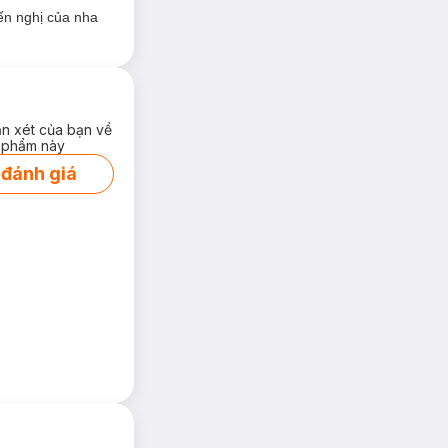
ến nghị của nha
ận xét của bạn về
 phẩm này
 đánh giá