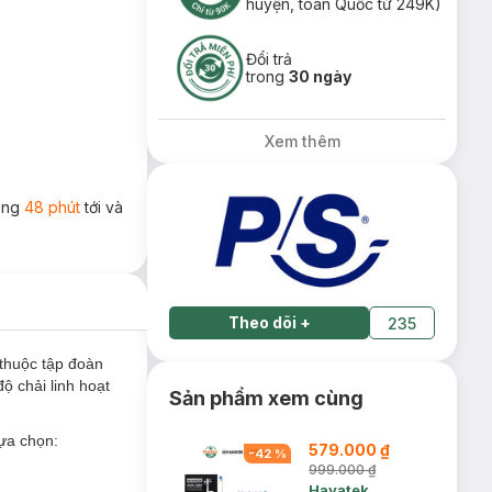
huyện, toàn Quốc từ 249K)
Đổi trả
trong
30 ngày
Xem thêm
rong
48 phút
tới và
Theo dõi
+
235
thuộc tập đoàn
 chải linh hoạt
Sản phẩm xem cùng
lựa chọn:
579.000 ₫
-
42
%
999.000 ₫
Havatek