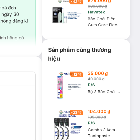
579.000 ₫
-
42
%
999.000 ₫
 hoá đơn
Havatek
 ngày. 30
Bàn Chải Điện Havatek Giảm Chấn Nướu Màu Xanh Mint
không đăng kí
Gum Care Electric Toothbrush
ính hãng có
Sản phẩm cùng thương
hiệu
35.000 ₫
-
12
%
40.000 ₫
P/S
Bộ 3 Bàn Chải Đánh Răng P/S Lông Tơ Mềm Mại Siêu Mềm (Mới)
104.000 ₫
-
23
%
135.000 ₫
P/S
Combo 3 Kem Đánh Răng P/S Trắng Răng Than Hoạt Tính 230g
Toothpaste