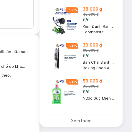
38.000 ₫
-
16
%
45.000 ₫
P/S
Kem Đánh Răng P/S Trắng Răng Than Hoạt Tính 230g
Toothpaste
30.000 ₫
-
21
%
38.000 ₫
ột lần nữa sau
P/S
Bàn Chải Đánh Răng P/S Detox Trắng Răng Kháng Khuẩn (1 Cây)
 chế độ khác.
Baking Soda & Silver Charcoal
 theo.
59.000 ₫
-
21
%
75.000 ₫
P/S
Nước Súc Miệng P/S Natural Fresh Kháng Khuẩn 500ml
Xem thêm