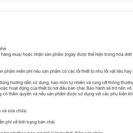
icrobubble, sạch hiệu quả mà vẫn dịu nhẹ cho nướu và loại bỏ mảng bá
g.
 2 phút theo khuyến nghị của nha sĩ.
, Trắng răng.
nướu.
nhé
ch hàng mua/ hoặc nhận sản phẩm (ngày được thể hiện trong hóa đơn
phẩm miễn phí nếu sản phẩm có các lỗi thiết bị như lỗi vật liệu hay l
tiết kiệm thời gian.
ng hướng dẫn sử dụng, hao mòn tự nhiên và rung rớt thông thường,
 kể ở đâu.
ặc hoạt động của thiết bị nơi đầu bàn chải. Bảo hành sẽ trở nên vô 
g có thẩm quyền và nếu sản phẩm được sử dụng với các phụ kiện k
ớc, bảo vệ bàn chải tránh hư hỏng khi tiếp xúc với nước.
a và sửa chữa:
n phí về tình trạng bàn chải