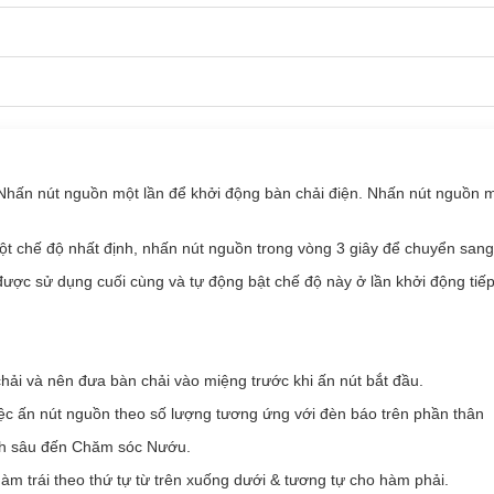
ấn nút nguồn một lần để khởi động bàn chải điện. Nhấn nút nguồn m
t chế độ nhất định, nhấn nút nguồn trong vòng 3 giây để chuyển sang
ược sử dụng cuối cùng và tự động bật chế độ này ở lần khởi động tiếp
hải và nên đưa bàn chải vào miệng trước khi ấn nút bắt đầu.
ệc ấn nút nguồn theo số lượng tương ứng với đèn báo trên phần thân
ạch sâu đến Chăm sóc Nướu.
hàm trái theo thứ tự từ trên xuống dưới & tương tự cho hàm phải.