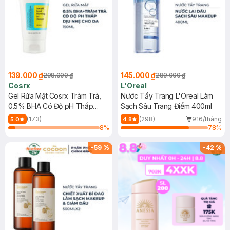
139.000 ₫
145.000 ₫
298.000 ₫
289.000 ₫
Cosrx
L'Oreal
Gel Rửa Mặt Cosrx Tràm Trà,
Nước Tẩy Trang L'Oreal Làm
0.5% BHA Có Độ pH Thấp
Sạch Sâu Trang Điểm 400ml
150ml
(173)
(298)
916/tháng
5.0
4.8
8
%
78
%
-
59
%
-
42
%