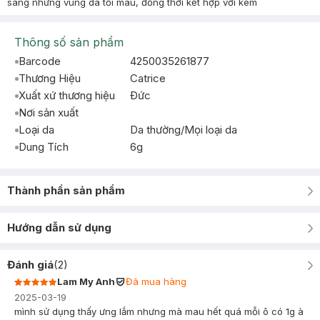
sáng những vùng da tối màu, đồng thời kết hợp với kem
Thông số sản phẩm
Barcode
4250035261877
Thương Hiệu
Catrice
Xuất xứ thương hiệu
Ðức
Nơi sản xuất
Loại da
Da thường/Mọi loại da
Dung Tích
6g
Thành phần sản phẩm
Hướng dẫn sử dụng
Đánh giá
(
2
)
Lam My Anh
Đã mua hàng
2025-03-19
mình sử dụng thấy ưng lắm nhưng mà mau hết quá mỗi ô có 1g à