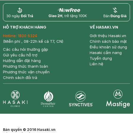
return
nowfree
price
HỖ TRỢ KHÁCH HÀNG
VỀ HASAKI.VN
Hotline:
1800 6324
Giới thiệu Hasaki.vn
(Miễn phí , 08-22h kể cả T7, CN)
Chính sách bảo mật
Điều khoản sử dụng
Các câu hỏi thường gặp
Hasaki cẩm nang
Gửi yêu cầu hỗ trợ
Tuyển dụng
Hướng dẫn đặt hàng
Liên hệ
Phương thức thanh toán
Phương thức vận chuyển
Chính sách đổi trả
Synctives
Clinic
Dermahair
Mastige
Bản quyền © 2016 Hasaki.vn