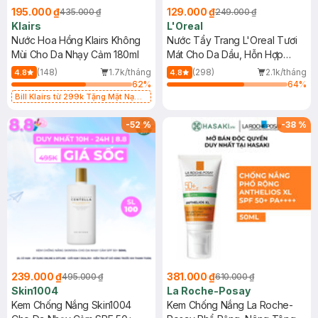
195.000 ₫
129.000 ₫
435.000 ₫
249.000 ₫
Klairs
L'Oreal
Nước Hoa Hồng Klairs Không
Nước Tẩy Trang L'Oreal Tươi
Mùi Cho Da Nhạy Cảm 180ml
Mát Cho Da Dầu, Hỗn Hợp
400ml
(148)
1.7k/tháng
(298)
2.1k/tháng
4.8
4.8
62
%
64
%
Bill Klairs từ 299k Tặng Mặt Nạ
Làm Dịu Da & Kiểm Soát Dầu Nhờn
25ml (SL Có Hạn)
-
52
%
-
38
%
239.000 ₫
381.000 ₫
495.000 ₫
610.000 ₫
Skin1004
La Roche-Posay
Kem Chống Nắng Skin1004
Kem Chống Nắng La Roche-