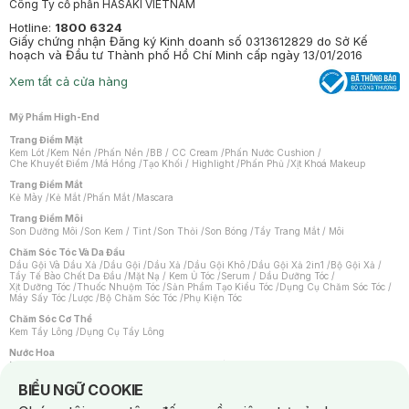
Công Ty cổ phần HASAKI VIETNAM
Hotline:
1800 6324
Giấy chứng nhận Đăng ký Kinh doanh số 0313612829 do Sở Kế
hoạch và Đầu tư Thành phố Hồ Chí Minh cấp ngày 13/01/2016
Xem tất cả cửa hàng
Mỹ Phẩm High-End
Trang Điểm Mặt
Kem Lót
/
Kem Nền
/
Phấn Nền
/
BB / CC Cream
/
Phấn Nước Cushion
/
Che Khuyết Điểm
/
Má Hồng
/
Tạo Khối / Highlight
/
Phấn Phủ
/
Xịt Khoá Makeup
Trang Điểm Mắt
Kẻ Mày
/
Kẻ Mắt
/
Phấn Mắt
/
Mascara
Trang Điểm Môi
Son Dưỡng Môi
/
Son Kem / Tint
/
Son Thỏi
/
Son Bóng
/
Tẩy Trang Mắt / Môi
Chăm Sóc Tóc Và Da Đầu
Dầu Gội Và Dầu Xả
/
Dầu Gội
/
Dầu Xả
/
Dầu Gội Khô
/
Dầu Gội Xả 2in1
/
Bộ Gội Xả
/
Tẩy Tế Bào Chết Da Đầu
/
Mặt Nạ / Kem Ủ Tóc
/
Serum / Dầu Dưỡng Tóc
/
Xịt Dưỡng Tóc
/
Thuốc Nhuộm Tóc
/
Sản Phẩm Tạo Kiểu Tóc
/
Dụng Cụ Chăm Sóc Tóc
/
Máy Sấy Tóc
/
Lược
/
Bộ Chăm Sóc Tóc
/
Phụ Kiện Tóc
Chăm Sóc Cơ Thể
Kem Tẩy Lông
/
Dụng Cụ Tẩy Lông
Nước Hoa
Nước Hoa Nữ
/
Nước Hoa Nam
/
Nước Hoa Cao Cấp
/
Xịt Thơm Toàn Thân
/
Nước Hoa Vùng Kín
Notice about cookies usage
BIỂU NGỮ COOKIE
Chăm Sóc Cá Nhân