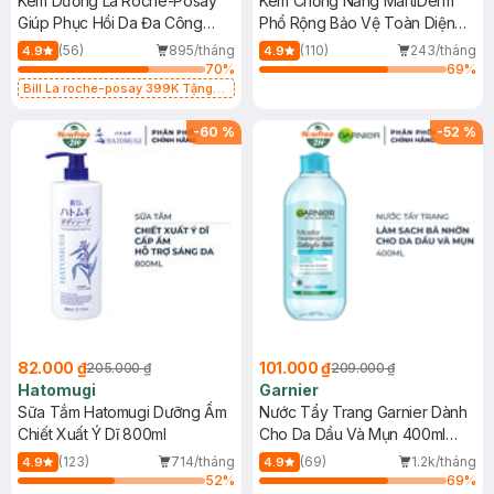
Kem Dưỡng La Roche-Posay
Kem Chống Nắng MartiDerm
Giúp Phục Hồi Da Đa Công
Phổ Rộng Bảo Vệ Toàn Diện
Dụng 40ml
40ml
(56)
895/tháng
(110)
243/tháng
4.9
4.9
70
%
69
%
Bill La roche-posay 399K Tặng
Gel rửa mặt da dầu nhạy cảm 50ml
(SL có hạn)
-
60
%
-
52
%
82.000 ₫
101.000 ₫
205.000 ₫
209.000 ₫
Hatomugi
Garnier
Sữa Tắm Hatomugi Dưỡng Ẩm
Nước Tẩy Trang Garnier Dành
Chiết Xuất Ý Dĩ 800ml
Cho Da Dầu Và Mụn 400ml
(Mới)
(123)
714/tháng
(69)
1.2k/tháng
4.9
4.9
52
%
69
%