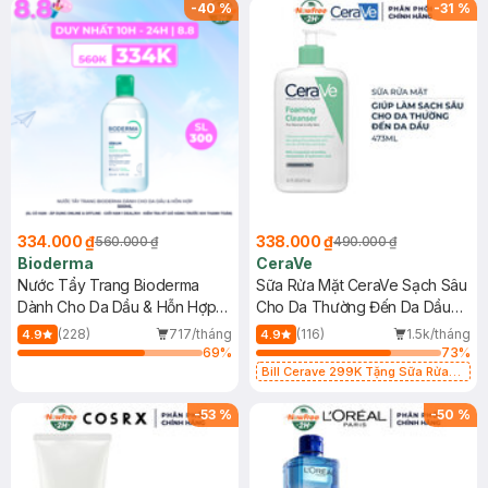
-
40
%
-
31
%
334.000 ₫
338.000 ₫
560.000 ₫
490.000 ₫
Bioderma
CeraVe
Nước Tẩy Trang Bioderma
Sữa Rửa Mặt CeraVe Sạch Sâu
Dành Cho Da Dầu & Hỗn Hợp
Cho Da Thường Đến Da Dầu
500ml
473ml
(228)
717/tháng
(116)
1.5k/tháng
4.9
4.9
69
%
73
%
Bill Cerave 299K Tặng Sữa Rửa
Mặt Cerave 30ml (SL có hạn)
-
53
%
-
50
%