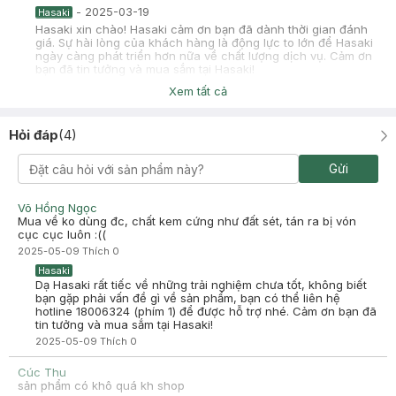
-
2025-03-19
Hasaki
Hasaki xin chào! Hasaki cảm ơn bạn đã dành thời gian đánh
giá. Sự hài lòng của khách hàng là động lực to lớn để Hasaki
ngày càng phát triển hơn nữa về chất lượng dịch vụ. Cảm ơn
bạn đã tin tưởng và mua sắm tại Hasaki!
Xem tất cả
Đào Thị Sinh
Đã mua hàng
2024-12-21
Hỏi đáp
(
4
)
Mình mới nhận hàng và đã test, dùng bảng CKĐ này rất ưng ý.
Mình rất thích cách đóng gói và gửi hàng của Hasaki cẩn thận,
và nhanh chóng!
Gửi
Võ Hồng Ngọc
Mua về ko dùng đc, chất kem cứng như đất sét, tán ra bị vón
cục cục luôn :((
2025-05-09
Thích
0
Hasaki
Dạ Hasaki rất tiếc về những trải nghiệm chưa tốt, không biết
bạn gặp phải vấn đề gì về sản phẩm, bạn có thể liên hệ
hotline 18006324 (phím 1) để được hỗ trợ nhé. Cảm ơn bạn đã
tin tưởng và mua sắm tại Hasaki!
2025-05-09
Thích
0
Cúc Thu
sản phẩm có khô quá kh shop