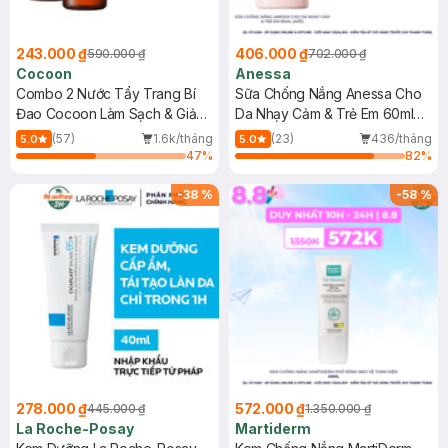
243.000 ₫
406.000 ₫
590.000 ₫
702.000 ₫
Cocoon
Anessa
Combo 2 Nước Tẩy Trang Bí
Sữa Chống Nắng Anessa Cho
Đao Cocoon Làm Sạch & Giảm
Da Nhạy Cảm & Trẻ Em 60ml
Dầu 500ml
(Mới)
(57)
1.6k/tháng
(23)
436/tháng
5.0
5.0
47
%
82
%
-
38
%
-
58
%
278.000 ₫
572.000 ₫
445.000 ₫
1.350.000 ₫
La Roche-Posay
Martiderm