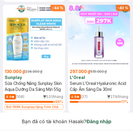
-
44
%
-
43
%
130.000 ₫
297.000 ₫
234.000 ₫
519.000 ₫
Sunplay
L'Oreal
Sữa Chống Nắng Sunplay Skin
Serum L'Oreal Hyaluronic Acid
Aqua Dưỡng Da Sáng Mịn 55g
Cấp Ẩm Sáng Da 30ml
(108)
531/tháng
(27)
279/tháng
4.9
4.9
96
%
17
%
Bill 199K Sunplay tặng Tinh Chất
Chống Nắng 7g trị giá 30K (SL có
hạn)
Bạn đã có tài khoản Hasaki?
Đăng nhập