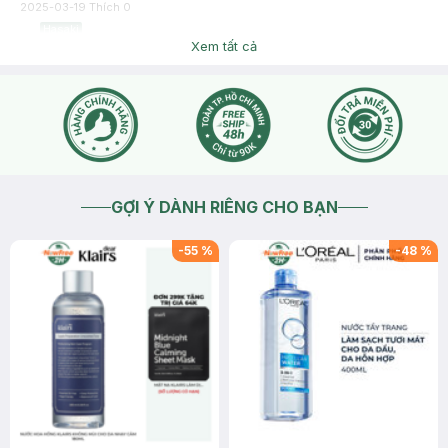
2025-03-19
Thích
0
Hasaki
Dạ, sản phẩm được sản xuất theo dây chuyền công thức
Xem tất cả
chung nên sẽ còn tuỳ cơ địa từng người hiệu quả sẽ khác
nhau ạ. Bạn inbox Hasaki tình trạng da hiện tại để tiện tư vấn
thêm cho bạn nhé
2025-03-19
Thích
0
GỢI Ý DÀNH RIÊNG CHO BẠN
-
55
%
-
48
%