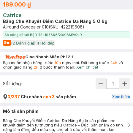
189.000 ₫
Catrice
Bảng Che Khuyết Điểm Catrice Đa Năng 5 Ô 6g
Allround Concealer 010
(SKU:
422219608
)
Số công bố với Bộ Y Tế : 195898/23/CBMP/QLD
5
(
2
Đánh giá)
|
4
Hỏi đáp
Start Icon
Giao Nhanh Miễn Phí 2H
Bạn muốn nhận hàng trước
10h
ngày mai. Đặt hàng trước
24h
và
chọn giao hàng
2H
ở bước thanh toán.
Xem chi tiết
Số lượng:
0/337
Chi nhánh
còn 3
sản phẩm
Xem thêm
Mô tả sản phẩm
Bảng Che Khuyết Điểm Catrice Đa Năng 6g là sản phẩm che
khuyết điểm đến từ thương hiệu Catrice - Đức. Sản phẩm có tính
năng làm đồng đều màu da, che phủ các vết thâm mụn, làm