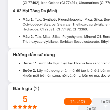
(CI 77492), Iron Oxides (CI 77491), Ultramarines (CI 7
4. 02 Mọi Tông Da (Mini)
02 Tông Ấm (Phiên bản Thường / Mới)
Màu 1:
Talc, Synthetic Fluorphlogopite, Mica, Silica, Bor
Octyldodecyl Stearoyl Stearate, Triethoxycaprylylsilane
Hydroxide, CI 77891, CI 77492, CI 73360.
Màu 2:
Talc, Mica, Silica, Polyethylene, Mineral Oil, Bor
Triethoxycaprylylsilane, Sorbitan Sesquiostearate, Ethy
Hướng dẫn sử dụng
Bước 1:
Trước khi thực hiện tạo khối và làm sáng trên
Bước 2:
Lấy một lượng phấn mũi để tạo khối ở 2 bên m
khuôn mặt trở nên sáng, nổi bật ở hai bên gò má, dọc s
Đánh giá
(
2
)
5
Tất cả
(
2
)
5
(
2
2
(
0
)