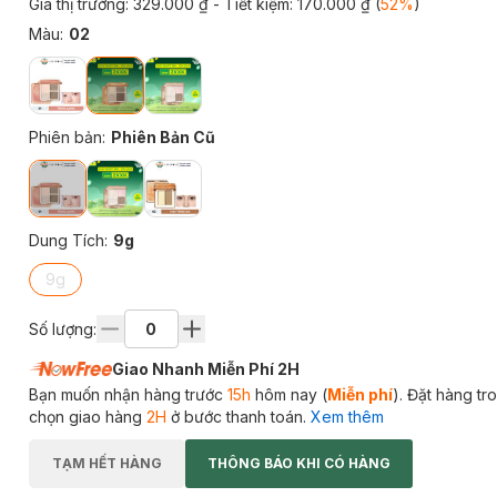
Giá thị trường:
329.000 ₫
- Tiết kiệm:
170.000 ₫
(
52
%
)
Màu
:
02
Phiên bản
:
Phiên Bản Cũ
Dung Tích
:
9g
9g
Số lượng:
Giao Nhanh Miễn Phí 2H
Bạn muốn nhận hàng trước
15h
hôm nay (
Miễn phí
). Đặt hàng t
chọn giao hàng
2H
ở bước thanh toán.
Xem thêm
TẠM HẾT HÀNG
THÔNG BÁO KHI CÓ HÀNG