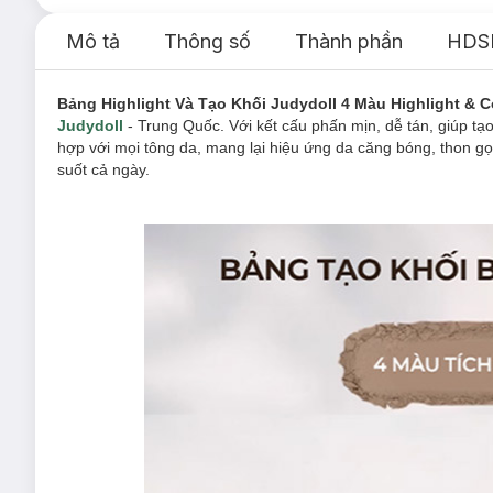
Mô tả
Thông số
Thành phần
HDS
Bảng Highlight Và Tạo Khối Judydoll 4 Màu Highlight & C
Judydoll
- Trung Quốc. Với kết cấu phấn mịn, dễ tán, giúp tạ
hợp với mọi tông da, mang lại hiệu ứng da căng bóng, thon g
suốt cả ngày.