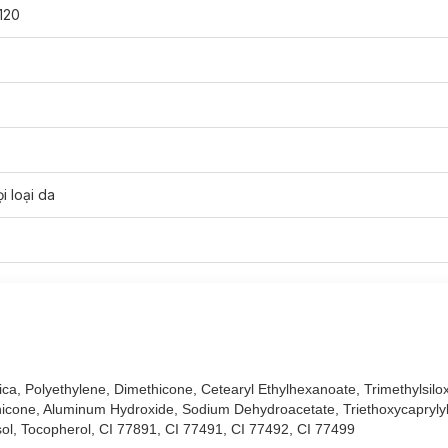
120
i loại da
ica, Polyethylene, Dimethicone, Cetearyl Ethylhexanoate, Trimethylsiloxy
icone, Aluminum Hydroxide, Sodium Dehydroacetate, Triethoxycaprylyls
esol, Tocopherol, CI 77891, CI 77491, CI 77492, CI 77499