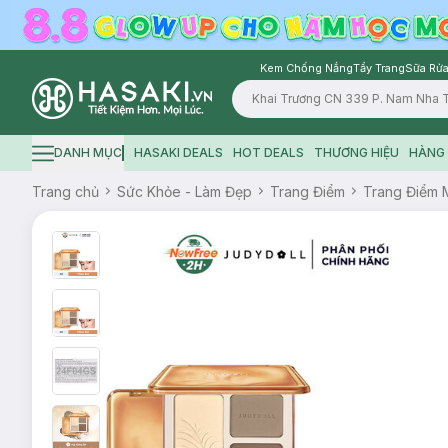
Kem Chống Nắng
Tẩy Trang
Sữa Rửa
Logo
DANH MỤC
HASAKI DEALS
HOT DEALS
THƯƠNG HIỆU
HÀNG 
Hamburger icon
Trang chủ
Sức Khỏe - Làm Đẹp
Trang Điểm
Trang Điểm 