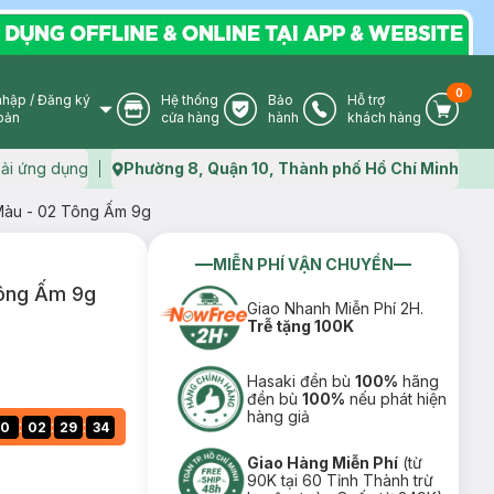
0
nhập
/
Đăng ký
Hệ thống
Bảo
Hỗ trợ
User Icon
Store Icon
Warranty Icon
Phone Icon
Cart I
oản
cửa hàng
hành
khách hàng
ải ứng dụng
Phường 8, Quận 10, Thành phố Hồ Chí Minh
Map icon
 Màu - 02 Tông Ấm 9g
MIỄN PHÍ VẬN CHUYỂN
Tông Ấm 9g
Giao Nhanh Miễn Phí 2H.
Trễ tặng 100K
Hasaki đền bù
100%
hãng
đền bù
100%
nếu phát hiện
hàng giả
:
:
:
0
02
29
33
Giao Hàng Miễn Phí
(từ
90K tại 60 Tỉnh Thành trừ