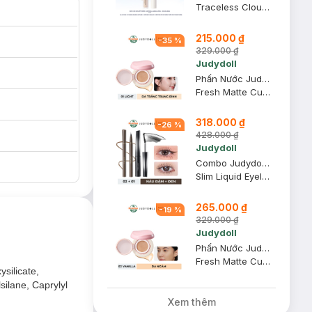
Traceless Cloud-Touch Concealer - 00 Fair
215.000 ₫
-
35
%
329.000 ₫
Judydoll
Phấn Nước Judydoll Mịn Lì, Che Phủ Cao - 01 Light 12.5g
Fresh Matte Cushion
318.000 ₫
-
26
%
428.000 ₫
Judydoll
Combo Judydoll Bút Kẻ Mắt Nước Siêu Mảnh - 02 Nâu Đậm (Mới) 0.4g + Mascara Đầu Siêu Cong 6 Độ - 01 Đen (Mới) 3g
Slim Liquid Eyeliner + Curling Iron Mascara - 6° Curling Design
265.000 ₫
-
19
%
329.000 ₫
Judydoll
Phấn Nước Judydoll Mịn Lì, Che Phủ Cao - 02 Vanilla 12.5g
Fresh Matte Cushion
silicate,
ilane, Caprylyl
Xem thêm