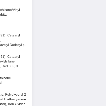
ethicone/Vinyl
rbitan
891), Cetearyl
,
azolyl Dodecyl p-
891), Cetearyl
ylylsilane,
, Red 30 (CI
ethicone
d,
te, Polyglyceryl-2
yl Triethoxysilane
499), Iron Oxides