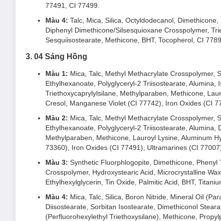
77491, CI 77499.
Màu 4:
Talc, Mica, Silica, Octyldodecanol, Dimethicone, 
Diphenyl Dimethicone/Silsesquioxane Crosspolymer, Triet
Sesquiisostearate, Methicone, BHT, Tocopherol, CI 778
3. 04 Sáng Hồng
Màu 1:
Mica, Talc, Methyl Methacrylate Crosspolymer, Si
Ethylhexanoate, Polyglyceryl-2 Triisostearate, Alumina,
Triethoxycaprylylsilane, Methylparaben, Methicone, Lau
Cresol, Manganese Violet (CI 77742), Iron Oxides (CI 7
Màu 2:
Mica, Talc, Methyl Methacrylate Crosspolymer, Si
Ethylhexanoate, Polyglyceryl-2 Triisostearate, Alumina, 
Methylparaben, Methicone, Lauroyl Lysine, Aluminum Hy
73360), Iron Oxides (CI 77491), Ultramarines (CI 77007)
Màu 3:
Synthetic Fluorphlogopite, Dimethicone, Phenyl 
Crosspolymer, Hydroxystearic Acid, Microcrystalline Wax (
Ethylhexylglycerin, Tin Oxide, Palmitic Acid, BHT, Titan
Màu 4:
Mica, Talc, Silica, Boron Nitride, Mineral Oil (P
Diisostearate, Sorbitan Isostearate, Dimethiconol Steara
(Perfluorohexylethyl Triethoxysilane), Methicone, Propy