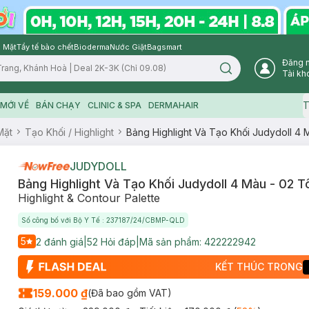
 Mặt
Tẩy tế bào chết
Bioderma
Nước Giặt
Bagsmart
Đăng 
Search icon
Tài kh
T
MỚI VỀ
BÁN CHẠY
CLINIC & SPA
DERMAHAIR
Mặt
Tạo Khối / Highlight
Bảng Highlight Và Tạo Khối Judydoll 4
JUDYDOLL
Bảng Highlight Và Tạo Khối Judydoll 4 Màu - 02 
Highlight & Contour Palette
Số công bố với Bộ Y Tế : 237187/24/CBMP-QLD
5
2
đánh giá
|
52
Hỏi đáp
|
Mã sản phẩm:
422222942
KẾT THÚC TRONG
159.000 ₫
(Đã bao gồm VAT)