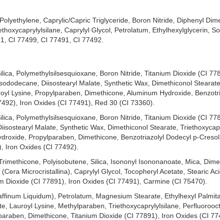
Polyethylene, Caprylic/Capric Triglyceride, Boron Nitride, Diphenyl Dim
hoxycaprylylsilane, Caprylyl Glycol, Petrolatum, Ethylhexylglycerin, So
91, CI 77499, CI 77491, CI 77492.
lica, Polymethylsilsesquioxane, Boron Nitride, Titanium Dioxide (CI 77
 Isododecane, Diisostearyl Malate, Synthetic Wax, Dimethiconol Stearate
royl Lysine, Propylparaben, Dimethicone, Aluminum Hydroxide, Benzotri
7492), Iron Oxides (CI 77491), Red 30 (CI 73360).
lica, Polymethylsilsesquioxane, Boron Nitride, Titanium Dioxide (CI 77
Diisostearyl Malate, Synthetic Wax, Dimethiconol Stearate, Triethoxycapr
droxide, Propylparaben, Dimethicone, Benzotriazolyl Dodecyl p-Cresol
, Iron Oxides (CI 77492).
Trimethicone, Polyisobutene, Silica, Isononyl Isononanoate, Mica, Dim
Cera Microcristallina), Caprylyl Glycol, Tocopheryl Acetate, Stearic Aci
ium Dioxide (CI 77891), Iron Oxides (CI 77491), Carmine (CI 75470).
araffinum Liquidum), Petrolatum, Magnesium Stearate, Ethylhexyl Palmita
te, Lauroyl Lysine, Methylparaben, Triethoxycaprylylsilane, Perfluorooct
lparaben, Dimethicone, Titanium Dioxide (CI 77891), Iron Oxides (CI 77