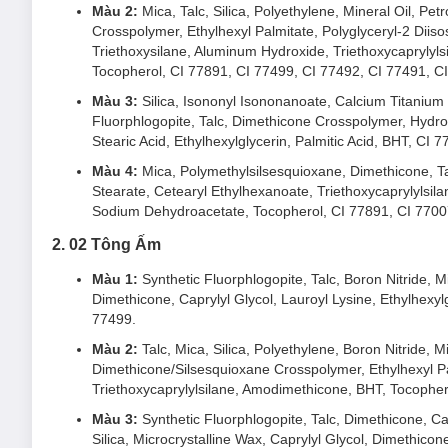
Màu 2:
Mica, Talc, Silica, Polyethylene, Mineral Oil, P
Crosspolymer, Ethylhexyl Palmitate, Polyglyceryl-2 Diiso
Triethoxysilane, Aluminum Hydroxide, Triethoxycaprylyls
Tocopherol, CI 77891, CI 77499, CI 77492, CI 77491, C
Màu 3:
Silica, Isononyl Isononanoate, Calcium Titanium 
Bảng Highlight Và Tạo Khối Judydoll Highlight & Contour
Fluorphlogopite, Talc, Dimethicone Crosspolymer, Hydroxy
01 Tông Lạnh (Phiên bản Thường / Mới)
Stearic Acid, Ethylhexylglycerin, Palmitic Acid, BHT, CI 
Màu 4:
Mica, Polymethylsilsesquioxane, Dimethicone, Tal
Stearate, Cetearyl Ethylhexanoate, Triethoxycaprylylsil
Sodium Dehydroacetate, Tocopherol, CI 77891, CI 77007
2. 02 Tông Ấm
Màu 1:
Synthetic Fluorphlogopite, Talc, Boron Nitride, M
Dimethicone, Caprylyl Glycol, Lauroyl Lysine, Ethylhexy
77499.
Màu 2:
Talc, Mica, Silica, Polyethylene, Boron Nitride, 
Dimethicone/Silsesquioxane Crosspolymer, Ethylhexyl Pal
Triethoxycaprylylsilane, Amodimethicone, BHT, Tocopher
Màu 3:
Synthetic Fluorphlogopite, Talc, Dimethicone, C
Silica, Microcrystalline Wax, Caprylyl Glycol, Dimethico