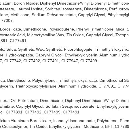
etrolatum, Boron Nitride, Diphenyl Dimethicone/Vinyl Diphenyl Dimethico
stearate, Lauroyl Lysine, Sorbitan Isostearate, Dimethicone, Perfluorooc
ilane, Methicone, Sodium Dehydroacetate, Caprylyl Glycol, Ethylhexylgl
I 77007.
Borosilicate, Dimethicone, Polyisobutene, Phenyl Trimethicone, Mica, S
 Palette 9g
chính hãng hiện đã có tại
Hasaki
với 4 phân loại:
stearic Acid, Microcrystalline Wax, Tin Oxide, Caprylyl Glycol, Tocoph
77891, CI 77491.
c, Silica, Synthetic Wax, Synthetic Fluorphlogopite, Trimethylsiloxysil
ane, Hydroxyapatite, Caprylyl Glycol, Ethylhexylglycerin, Aluminum Hydr
, CI 77742, CI 77492, CI 77491, CI 77947, CI 77499.
ica, Dimethicone, Polyethylene, Trimethylsiloxysilicate, Dimethiconol S
lglycerin, Triethoxycaprylylsilane, Aluminum Hydroxide, CI 77891, CI 77
Mineral Oil, Petrolatum, Dimethicone, Diphenyl Dimethicone/Vinyl Diphen
mitate, Caprylyl Glycol, Sorbitan Sesquiisostearate, Ethylhexylglyceri
ol, CI 77891, CI 77492, CI 77499, CI 77491.
alcium Aluminum Borosilicate, Isononyl Isononanoate, Polybutene, Phen
ne Crosspolymer, Tin Oxide, Ethylhexylglycerin, Methicone, BHT, CI 778