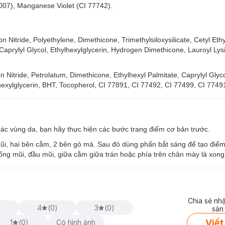
7007), Manganese Violet (CI 77742).
on Nitride, Polyethylene, Dimethicone, Trimethylsiloxysilicate, Cetyl Et
, Caprylyl Glycol, Ethylhexylglycerin, Hydrogen Dimethicone, Lauroyl Ly
on Nitride, Petrolatum, Dimethicone, Ethylhexyl Palmitate, Caprylyl Glyco
lhexylglycerin, BHT, Tocopherol, CI 77891, CI 77492, CI 77499, CI 7749
 các vùng da, bạn hãy thực hiện các bước trang điểm cơ bản trước.
ũi, hai bên cằm, 2 bên gò má. Sau đó dùng phấn bắt sáng để tạo điể
ống mũi, đầu mũi, giữa cằm giữa trán hoặc phía trên chân mày là xong
Chia sẻ nh
)
4
(
0
)
3
(
0
)
sản
Viết
1
(
0
)
Có hình ảnh