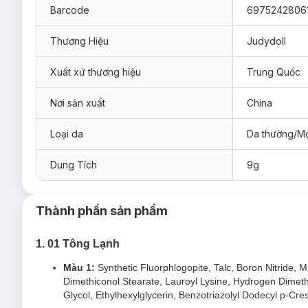
Barcode
6975242806
Thương Hiệu
Judydoll
Xuất xứ thương hiệu
Trung Quốc
Nơi sản xuất
China
Loại da
Da thường/Mọ
Dung Tích
9g
Thành phần sản phẩm
1. 01 Tông Lạnh
Màu 1:
Synthetic Fluorphlogopite, Talc, Boron Nitride, M
Dimethiconol Stearate, Lauroyl Lysine, Hydrogen Dimeth
Glycol, Ethylhexylglycerin, Benzotriazolyl Dodecyl p-Cr