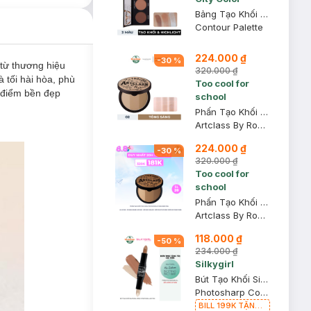
Bảng Tạo Khối Và Highlight City Color 4.5g
Contour Palette
224.000 ₫
-
30
%
từ thương hiệu
320.000 ₫
 tối hài hòa, phù
Too cool for
g điểm bền đẹp
school
Phấn Tạo Khối Too Cool For School 02 Màu Sáng 9.5g
Artclass By Rodin Shading - 02 Modern
224.000 ₫
-
30
%
320.000 ₫
Too cool for
school
Phấn Tạo Khối Too Cool For School 01 Màu Đậm 9.5g
Artclass By Rodin Shading - 01 Classic
118.000 ₫
-
50
%
234.000 ₫
Silkygirl
Bút Tạo Khối Silkygirl 2 Đầu 01 Natural Light 8g
Photosharp Contour & Highlighter
BILL 199K TẶNG