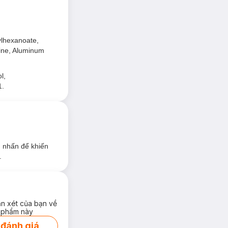
hylhexanoate,
sine, Aluminum
l,
1.
m nhấn để khiến
.
ận xét của bạn về
 phẩm này
 đánh giá