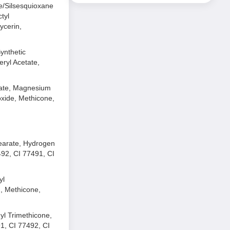
ne/Silsesquioxane
tyl
ycerin,
ynthetic
eryl Acetate,
icate, Magnesium
oxide, Methicone,
tearate, Hydrogen
492, CI 77491, CI
yl
n, Methicone,
yl Trimethicone,
91, CI 77492, CI