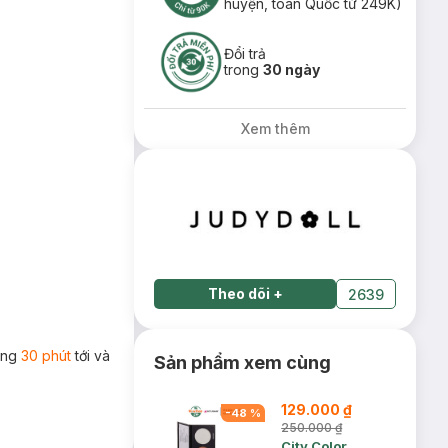
huyện, toàn Quốc từ 249K)
Đổi trả
trong
30 ngày
Xem thêm
Theo dõi
+
2639
rong
30 phút
tới và
Sản phẩm xem cùng
129.000 ₫
-
48
%
250.000 ₫
City Color