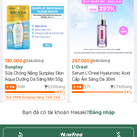
130.000 ₫
297.000 ₫
234.000 ₫
519.000 ₫
Sunplay
L'Oreal
Sữa Chống Nắng Sunplay Skin
Serum L'Oreal Hyaluronic Acid
Aqua Dưỡng Da Sáng Mịn 55g
Cấp Ẩm Sáng Da 30ml
(108)
531/tháng
(27)
279/tháng
4.9
4.9
96
%
24
%
Bill 199K Sunplay tặng Tinh Chất
Chống Nắng 7g trị giá 30K (SL có
hạn)
Bạn đã có tài khoản Hasaki?
Đăng nhập