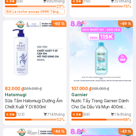
(56)
895/tháng
(110)
251/tháng
4.9
4.9
25
%
75
%
Bill La roche-posay 399K Tặng
Gel rửa mặt da dầu nhạy cảm 50ml
(SL có hạn)
-
60
%
-
49
%
82.000 ₫
107.000 ₫
205.000 ₫
209.000 ₫
Hatomugi
Garnier
Sữa Tắm Hatomugi Dưỡng Ẩm
Nước Tẩy Trang Garnier Dành
Chiết Xuất Ý Dĩ 800ml
Cho Da Dầu Và Mụn 400ml
(Mới)
(123)
714/tháng
(69)
1.1k/tháng
4.9
4.9
52
%
68
%
-
44
%
-
43
%