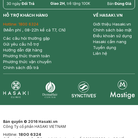
return
nowfree
price
HỖ TRỢ KHÁCH HÀNG
VỀ HASAKI.VN
Hotline:
1800 6324
Giới thiệu Hasaki.vn
(Miễn phí , 08-22h kể cả T7, CN)
Chính sách bảo mật
Điều khoản sử dụng
Các câu hỏi thường gặp
Hasaki cẩm nang
Gửi yêu cầu hỗ trợ
Tuyển dụng
Hướng dẫn đặt hàng
Liên hệ
Phương thức thanh toán
Phương thức vận chuyển
Chính sách đổi trả
Synctives
Clinic
Dermahair
Mastige
Bản quyền © 2016 Hasaki.vn
Công Ty cổ phần HASAKI VIETNAM
Hotline:
1800 6324