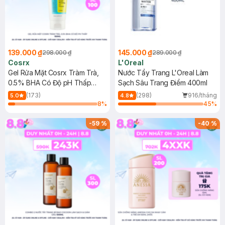
139.000 ₫
145.000 ₫
298.000 ₫
289.000 ₫
Cosrx
L'Oreal
Gel Rửa Mặt Cosrx Tràm Trà,
Nước Tẩy Trang L'Oreal Làm
0.5% BHA Có Độ pH Thấp
Sạch Sâu Trang Điểm 400ml
150ml
(173)
(298)
916/tháng
5.0
4.8
8
%
45
%
-
59
%
-
40
%