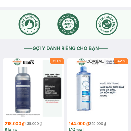
GỢI Ý DÀNH RIÊNG CHO BẠN
-
50
%
-
42
%
218.000 ₫
144.000 ₫
435.000 ₫
249.000 ₫
Klairs
L'Oreal