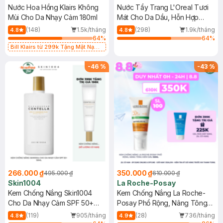
Nước Hoa Hồng Klairs Không
Nước Tẩy Trang L'Oreal Tươi
Mùi Cho Da Nhạy Cảm 180ml
Mát Cho Da Dầu, Hỗn Hợp
400ml
(148)
1.5k/tháng
(298)
1.9k/tháng
4.8
4.8
64
%
64
%
Bill Klairs từ 299k Tặng Mặt Nạ
Làm Dịu Da & Kiểm Soát Dầu Nhờn
25ml (SL Có Hạn)
-
46
%
-
43
%
266.000 ₫
350.000 ₫
495.000 ₫
610.000 ₫
Skin1004
La Roche-Posay
Kem Chống Nắng Skin1004
Kem Chống Nắng La Roche-
Cho Da Nhạy Cảm SPF 50+
Posay Phổ Rộng, Nâng Tông
50ml
Kiềm Dầu 50ml
(119)
905/tháng
(28)
736/tháng
4.8
4.9