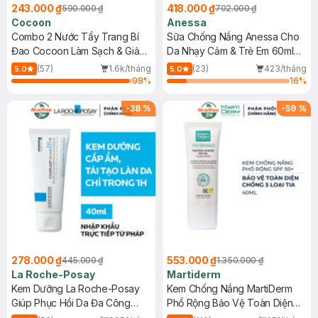
243.000 ₫
418.000 ₫
590.000 ₫
702.000 ₫
Cocoon
Anessa
Combo 2 Nước Tẩy Trang Bí
Sữa Chống Nắng Anessa Cho
Đao Cocoon Làm Sạch & Giảm
Da Nhạy Cảm & Trẻ Em 60ml
Dầu 500ml
(Mới)
(57)
1.6k/tháng
(23)
423/tháng
5.0
5.0
98
%
16
%
-
38
%
-
59
%
278.000 ₫
553.000 ₫
445.000 ₫
1.350.000 ₫
La Roche-Posay
Martiderm
Kem Dưỡng La Roche-Posay
Kem Chống Nắng MartiDerm
Giúp Phục Hồi Da Đa Công
Phổ Rộng Bảo Vệ Toàn Diện
Dụng 40ml
40ml