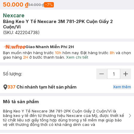
50.000 ₫
54.000 ₫
-
7
%
Nexcare
Băng Keo Y Tế Nexcare 3M 781-2PK Cuộn Giấy 2
Cuộn/Vỉ
(SKU:
422204738
)
Giao Nhanh Miễn Phí 2H
Bạn muốn nhận hàng trước
10h
hôm nay. Đặt hàng trước
8h
và chọn
giao hàng
2H
ở bước thanh toán.
Xem chi tiết
Số lượng:
337
Chi nhánh tạm hết sản phẩm
Xem thêm
Mô tả sản phẩm
Băng Keo Y Tế Nexcare 3M 781-2PK Cuộn Giấy 2 Cuộn/Vỉ là
băng keo y tế đến từ thương hiệu Nexcare của Mỹ, được thiết kế
từ chất liệu sợi giấy tổng hợp dùng trong y tế mềm mại giúp bảo
vệ vết thương đồng thời có khả năng dính cao và