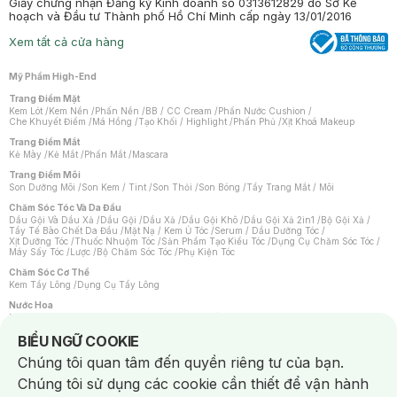
Giấy chứng nhận Đăng ký Kinh doanh số 0313612829 do Sở Kế
hoạch và Đầu tư Thành phố Hồ Chí Minh cấp ngày 13/01/2016
Xem tất cả cửa hàng
Mỹ Phẩm High-End
Trang Điểm Mặt
Kem Lót
/
Kem Nền
/
Phấn Nền
/
BB / CC Cream
/
Phấn Nước Cushion
/
Che Khuyết Điểm
/
Má Hồng
/
Tạo Khối / Highlight
/
Phấn Phủ
/
Xịt Khoá Makeup
Trang Điểm Mắt
Kẻ Mày
/
Kẻ Mắt
/
Phấn Mắt
/
Mascara
Trang Điểm Môi
Son Dưỡng Môi
/
Son Kem / Tint
/
Son Thỏi
/
Son Bóng
/
Tẩy Trang Mắt / Môi
Chăm Sóc Tóc Và Da Đầu
Dầu Gội Và Dầu Xả
/
Dầu Gội
/
Dầu Xả
/
Dầu Gội Khô
/
Dầu Gội Xả 2in1
/
Bộ Gội Xả
/
Tẩy Tế Bào Chết Da Đầu
/
Mặt Nạ / Kem Ủ Tóc
/
Serum / Dầu Dưỡng Tóc
/
Xịt Dưỡng Tóc
/
Thuốc Nhuộm Tóc
/
Sản Phẩm Tạo Kiểu Tóc
/
Dụng Cụ Chăm Sóc Tóc
/
Máy Sấy Tóc
/
Lược
/
Bộ Chăm Sóc Tóc
/
Phụ Kiện Tóc
Chăm Sóc Cơ Thể
Kem Tẩy Lông
/
Dụng Cụ Tẩy Lông
Nước Hoa
Nước Hoa Nữ
/
Nước Hoa Nam
/
Nước Hoa Cao Cấp
/
Xịt Thơm Toàn Thân
/
Nước Hoa Vùng Kín
Notice about cookies usage
BIỂU NGỮ COOKIE
Chăm Sóc Cá Nhân
Chúng tôi quan tâm đến quyền riêng tư của bạn.
Chống Muỗi
/
Khẩu Trang
/
Máy Massage
/
Mặt Nạ Xông Hơi
/
Nước Rửa Tay
/
Sản Phẩm Chăm Sóc Khác
/
Bàn Chải Đánh Răng
/
Bàn Chải Điện
/
Chúng tôi sử dụng các cookie cần thiết để vận hành
Hỗ Trợ Trắng Răng
/
Kem Đánh Răng
/
Máy Tăm Nước
/
Nước Súc Miệng
/
Tăm / Chỉ Nha Khoa
/
Xịt Thơm Miệng
/
Dung Dịch Vệ Sinh
/
Dưỡng Vùng Kín
/