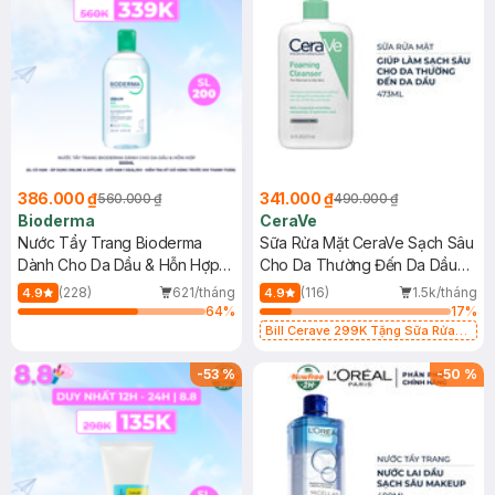
386.000 ₫
341.000 ₫
560.000 ₫
490.000 ₫
Bioderma
CeraVe
Nước Tẩy Trang Bioderma
Sữa Rửa Mặt CeraVe Sạch Sâu
Dành Cho Da Dầu & Hỗn Hợp
Cho Da Thường Đến Da Dầu
500ml
473ml
(228)
621/tháng
(116)
1.5k/tháng
4.9
4.9
64
%
17
%
Bill Cerave 299K Tặng Sữa Rửa
Mặt Cerave 30ml (SL có hạn)
-
53
%
-
50
%