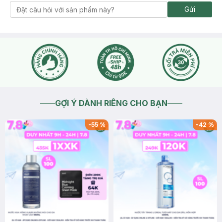
Gửi
GỢI Ý DÀNH RIÊNG CHO BẠN
-
55
%
-
42
%