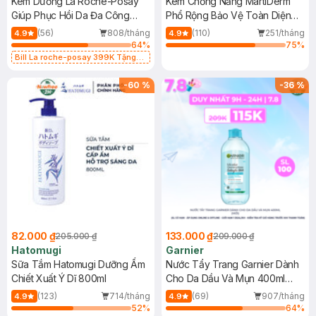
Kem Dưỡng La Roche-Posay
Kem Chống Nắng MartiDerm
Giúp Phục Hồi Da Đa Công
Phổ Rộng Bảo Vệ Toàn Diện
Dụng 40ml
40ml
(56)
808/tháng
(110)
251/tháng
4.9
4.9
64
%
75
%
Bill La roche-posay 399K Tặng
Gel rửa mặt da dầu nhạy cảm 50ml
(SL có hạn)
-
60
%
-
36
%
82.000 ₫
133.000 ₫
205.000 ₫
209.000 ₫
Hatomugi
Garnier
Sữa Tắm Hatomugi Dưỡng Ẩm
Nước Tẩy Trang Garnier Dành
Chiết Xuất Ý Dĩ 800ml
Cho Da Dầu Và Mụn 400ml
(Mới)
(123)
714/tháng
(69)
907/tháng
4.9
4.9
52
%
64
%