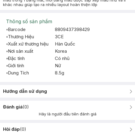
màu trong 1 bảng mắt, mỗi bảng màu được sắp xếp màu nhũ và lì
khác nhau giúp tạo ra nhiều layout hoàn thiện lớp
Thông số sản phẩm
Barcode
8809437398429
Thương Hiệu
3CE
Xuất xứ thương hiệu
Hàn Quốc
Nơi sản xuất
Korea
Đặc tính
Có nhũ
Giới tính
Nữ
Dung Tích
8.5g
Hướng dẫn sử dụng
Đánh giá
(
0
)
Hãy là người đầu tiên đánh giá
Hỏi đáp
(
0
)