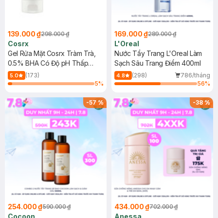
139.000 ₫
169.000 ₫
298.000 ₫
289.000 ₫
Cosrx
L'Oreal
Gel Rửa Mặt Cosrx Tràm Trà,
Nước Tẩy Trang L'Oreal Làm
0.5% BHA Có Độ pH Thấp
Sạch Sâu Trang Điểm 400ml
150ml
(173)
(298)
786/tháng
5.0
4.8
5
%
56
%
-
57
%
-
38
%
254.000 ₫
434.000 ₫
590.000 ₫
702.000 ₫
Cocoon
Anessa