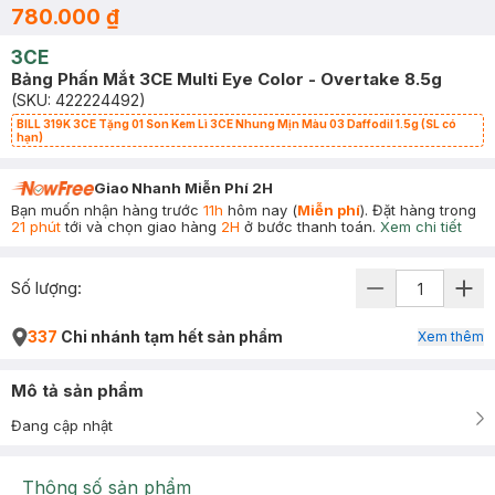
780.000 ₫
3CE
Bảng Phấn Mắt 3CE Multi Eye Color - Overtake 8.5g
(SKU:
422224492
)
BILL 319K 3CE Tặng 01 Son Kem Lì 3CE Nhung Mịn Màu 03 Daffodil 1.5g (SL có
hạn)
Giao Nhanh Miễn Phí 2H
Bạn muốn nhận hàng trước
11h
hôm nay (
Miễn phí
). Đặt hàng trong
21 phút
tới và chọn giao hàng
2H
ở bước thanh toán.
Xem chi tiết
Số lượng:
337
Chi nhánh tạm hết sản phẩm
Xem thêm
Mô tả sản phẩm
Đang cập nhật
Thông số sản phẩm