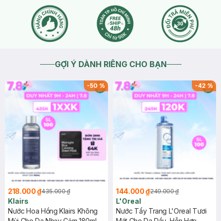
GỢI Ý DÀNH RIÊNG CHO BẠN
-
50
%
-
42
%
218.000 ₫
144.000 ₫
435.000 ₫
249.000 ₫
Klairs
L'Oreal
Nước Hoa Hồng Klairs Không
Nước Tẩy Trang L'Oreal Tươi
Mùi Cho Da Nhạy Cảm 180ml
Mát Cho Da Dầu, Hỗn Hợp