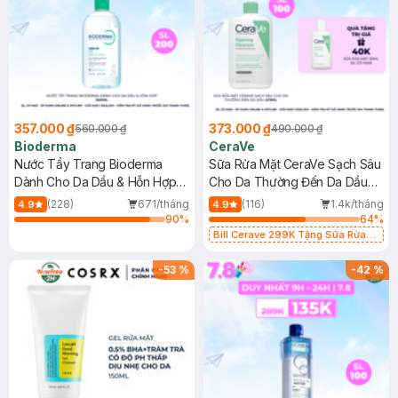
357.000 ₫
373.000 ₫
560.000 ₫
490.000 ₫
Bioderma
CeraVe
Nước Tẩy Trang Bioderma
Sữa Rửa Mặt CeraVe Sạch Sâu
Dành Cho Da Dầu & Hỗn Hợp
Cho Da Thường Đến Da Dầu
500ml
473ml
(228)
671/tháng
(116)
1.4k/tháng
4.9
4.9
90
%
64
%
Bill Cerave 299K Tặng Sữa Rửa
Mặt Cerave 30ml (SL có hạn)
-
53
%
-
42
%