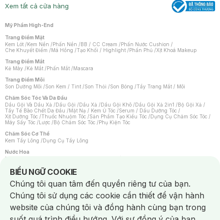
Xem tất cả cửa hàng
Mỹ Phẩm High-End
Trang Điểm Mặt
Kem Lót
/
Kem Nền
/
Phấn Nền
/
BB / CC Cream
/
Phấn Nước Cushion
/
Che Khuyết Điểm
/
Má Hồng
/
Tạo Khối / Highlight
/
Phấn Phủ
/
Xịt Khoá Makeup
Trang Điểm Mắt
Kẻ Mày
/
Kẻ Mắt
/
Phấn Mắt
/
Mascara
Trang Điểm Môi
Son Dưỡng Môi
/
Son Kem / Tint
/
Son Thỏi
/
Son Bóng
/
Tẩy Trang Mắt / Môi
Chăm Sóc Tóc Và Da Đầu
Dầu Gội Và Dầu Xả
/
Dầu Gội
/
Dầu Xả
/
Dầu Gội Khô
/
Dầu Gội Xả 2in1
/
Bộ Gội Xả
/
Tẩy Tế Bào Chết Da Đầu
/
Mặt Nạ / Kem Ủ Tóc
/
Serum / Dầu Dưỡng Tóc
/
Xịt Dưỡng Tóc
/
Thuốc Nhuộm Tóc
/
Sản Phẩm Tạo Kiểu Tóc
/
Dụng Cụ Chăm Sóc Tóc
/
Máy Sấy Tóc
/
Lược
/
Bộ Chăm Sóc Tóc
/
Phụ Kiện Tóc
Chăm Sóc Cơ Thể
Kem Tẩy Lông
/
Dụng Cụ Tẩy Lông
Nước Hoa
Nước Hoa Nữ
/
Nước Hoa Nam
/
Nước Hoa Cao Cấp
/
Xịt Thơm Toàn Thân
/
Nước Hoa Vùng Kín
Notice about cookies usage
BIỂU NGỮ COOKIE
Chăm Sóc Cá Nhân
Chúng tôi quan tâm đến quyền riêng tư của bạn.
Chống Muỗi
/
Khẩu Trang
/
Máy Massage
/
Mặt Nạ Xông Hơi
/
Nước Rửa Tay
/
Sản Phẩm Chăm Sóc Khác
/
Bàn Chải Đánh Răng
/
Bàn Chải Điện
/
Chúng tôi sử dụng các cookie cần thiết để vận hành
Hỗ Trợ Trắng Răng
/
Kem Đánh Răng
/
Máy Tăm Nước
/
Nước Súc Miệng
/
Tăm / Chỉ Nha Khoa
/
Xịt Thơm Miệng
/
Dung Dịch Vệ Sinh
/
Dưỡng Vùng Kín
/
website của chúng tôi và đồng hành cùng bạn trong
Khăn Ướt Vệ Sinh Vùng Kín
/
Băng Vệ Sinh
/
Tampon
/
Bọt Cạo Râu
/
Dao Cạo Râu
/
Máy Cạo Râu
suốt quá trình điều hướng. Với sự đồng ý của bạn,