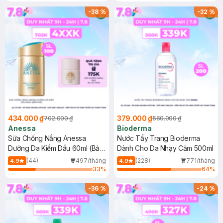
Chống Nắng Cho Da Nhạy Cảm
Gel rửa mặt da dầu nhạy cảm 50ml
SPF 50+ 20ml (SL Có Hạn)
(SL có hạn)
-
38
%
-
32
%
434.000 ₫
379.000 ₫
702.000 ₫
560.000 ₫
Anessa
Bioderma
Sữa Chống Nắng Anessa
Nước Tẩy Trang Bioderma
Dưỡng Da Kiềm Dầu 60ml (Bản
Dành Cho Da Nhạy Cảm 500ml
Mới)
(44)
497/tháng
(228)
771/tháng
4.9
4.9
33
%
64
%
-
36
%
-
24
%