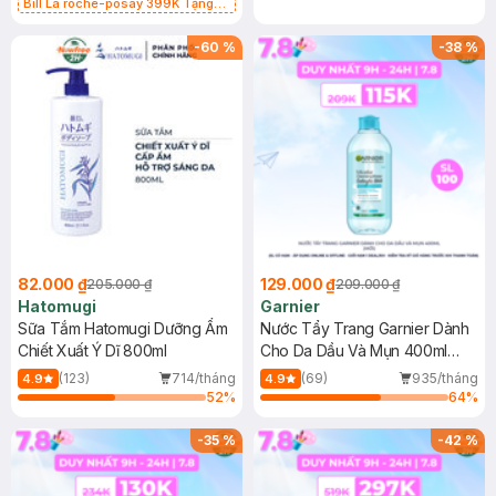
Bill La roche-posay 399K Tặng
Gel rửa mặt da dầu nhạy cảm 50ml
(SL có hạn)
-
60
%
-
38
%
82.000 ₫
129.000 ₫
205.000 ₫
209.000 ₫
Hatomugi
Garnier
Sữa Tắm Hatomugi Dưỡng Ẩm
Nước Tẩy Trang Garnier Dành
Chiết Xuất Ý Dĩ 800ml
Cho Da Dầu Và Mụn 400ml
(Mới)
(123)
714/tháng
(69)
935/tháng
4.9
4.9
52
%
64
%
-
35
%
-
42
%