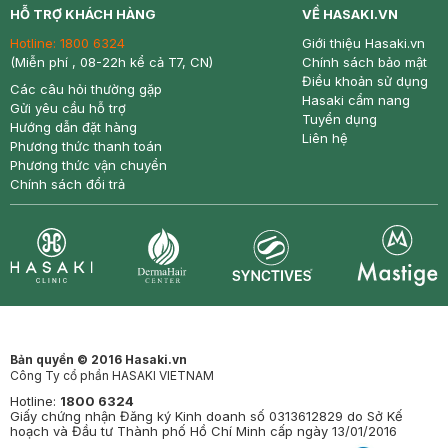
HỖ TRỢ KHÁCH HÀNG
VỀ HASAKI.VN
Hotline:
1800 6324
Giới thiệu Hasaki.vn
(Miễn phí , 08-22h kể cả T7, CN)
Chính sách bảo mật
Điều khoản sử dụng
Các câu hỏi thường gặp
Hasaki cẩm nang
Gửi yêu cầu hỗ trợ
Tuyển dụng
Hướng dẫn đặt hàng
Liên hệ
Phương thức thanh toán
Phương thức vận chuyển
Chính sách đổi trả
Synctives
Clinic
Dermahair
Mastige
Bản quyền © 2016 Hasaki.vn
Công Ty cổ phần HASAKI VIETNAM
Hotline:
1800 6324
Giấy chứng nhận Đăng ký Kinh doanh số 0313612829 do Sở Kế
hoạch và Đầu tư Thành phố Hồ Chí Minh cấp ngày 13/01/2016