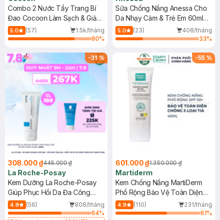
Combo 2 Nước Tẩy Trang Bí
Sữa Chống Nắng Anessa Cho
Đao Cocoon Làm Sạch & Giảm
Da Nhạy Cảm & Trẻ Em 60ml
Dầu 500ml
(Mới)
(57)
1.5k/tháng
(23)
408/tháng
5.0
5.0
80
%
33
%
-
31
%
-
55
%
308.000 ₫
601.000 ₫
445.000 ₫
1.350.000 ₫
La Roche-Posay
Martiderm
Kem Dưỡng La Roche-Posay
Kem Chống Nắng MartiDerm
Giúp Phục Hồi Da Đa Công
Phổ Rộng Bảo Vệ Toàn Diện
Dụng 40ml
40ml
(56)
808/tháng
(110)
231/tháng
4.9
4.9
64
%
61
%