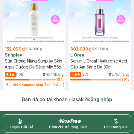
152.000 ₫
302.000 ₫
234.000 ₫
519.000 ₫
Sunplay
L'Oreal
Sữa Chống Nắng Sunplay Skin
Serum L'Oreal Hyaluronic Acid
Aqua Dưỡng Da Sáng Mịn 55g
Cấp Ẩm Sáng Da 30ml
(108)
454/tháng
(27)
275/tháng
4.9
4.9
48
%
39
%
Bill 199K Sunplay tặng Tinh Chất
Chống Nắng 7g trị giá 30K (SL có
hạn)
Bạn đã có tài khoản Hasaki?
Đăng nhập
return
nowfree
price